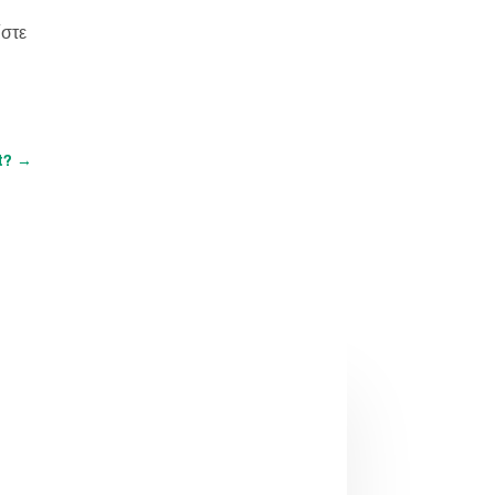
ίστε
t?
→