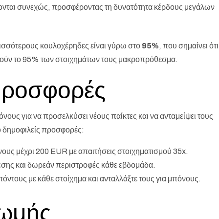
ονται συνεχώς, προσφέροντας τη δυνατότητα κέρδους μεγάλων
ρισσότερους κουλοχέρηδες είναι γύρω στο
95%
, που σημαίνει ότι
φούν το 95% των στοιχημάτων τους μακροπρόθεσμα.
Προσφορές
νους για να προσελκύσει νέους παίκτες και να ανταμείψει τους
ο δημοφιλείς προσφορές:
υς μέχρι 200 EUR με απαιτήσεις στοιχηματισμού 35x.
σης και δωρεάν περιστροφές κάθε εβδομάδα.
όντους με κάθε στοίχημα και ανταλλάξτε τους για μπόνους.
ωμής