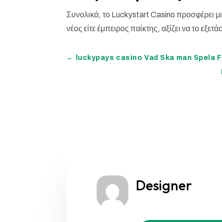
Συνολικά, το Luckystart Casino προσφέρει μι
νέος είτε έμπειρος παίκτης, αξίζει να το εξετά
←
luckypays casino Vad Ska man Spela F
Designer