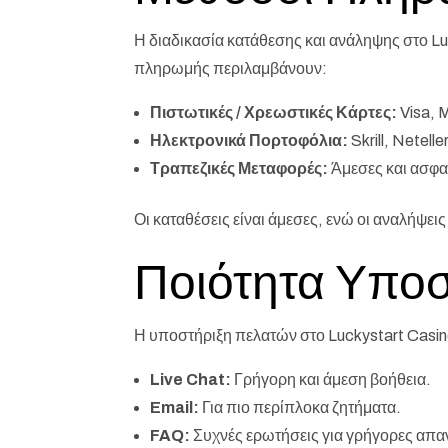
Η διαδικασία κατάθεσης και ανάληψης στο Lu
πληρωμής περιλαμβάνουν:
Πιστωτικές / Χρεωστικές Κάρτες:
Visa, 
Ηλεκτρονικά Πορτοφόλια:
Skrill, Neteller
Τραπεζικές Μεταφορές:
Άμεσες και ασφα
Οι καταθέσεις είναι άμεσες, ενώ οι αναλήψει
Ποιότητα Υποσ
Η υποστήριξη πελατών στο Luckystart Casino
Live Chat:
Γρήγορη και άμεση βοήθεια.
Email:
Για πιο περίπλοκα ζητήματα.
FAQ:
Συχνές ερωτήσεις για γρήγορες απα