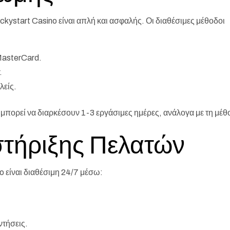
ckystart Casino είναι απλή και ασφαλής. Οι διαθέσιμες μέθοδοι
MasterCard.
.
λείς.
ς μπορεί να διαρκέσουν 1-3 εργάσιμες ημέρες, ανάλογα με τη μέθ
τήριξης Πελατών
 είναι διαθέσιμη 24/7 μέσω:
ντήσεις.