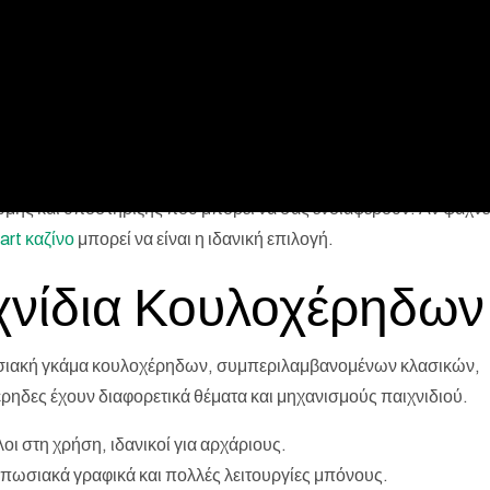
αδικτυακό καζίνο που προσφέρει μια μεγάλη ποικιλία παιχνιδιών
άσουμε τους διαθέσιμους τύπους παιχνιδιών, τα μπόνους που
ωμής και υποστήριξης που μπορεί να σας ενδιαφέρουν. Αν ψάχνε
art καζίνο
μπορεί να είναι η ιδανική επιλογή.
χνίδια Κουλοχέρηδων
πωσιακή γκάμα κουλοχέρηδων, συμπεριλαμβανομένων κλασικών,
έρηδες έχουν διαφορετικά θέματα και μηχανισμούς παιχνιδιού.
οι στη χρήση, ιδανικοί για αρχάριους.
ωσιακά γραφικά και πολλές λειτουργίες μπόνους.