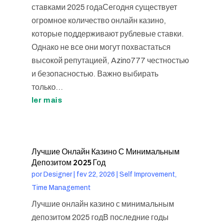
ставками 2025 годаСегодня существует
огромное количество онлайн казино,
которые поддерживают рублевые ставки.
Однако не все они могут похвастаться
высокой репутацией, Azino777 честностью
и безопасностью. Важно выбирать
только...
ler mais
Лучшие Онлайн Казино С Минимальным
Депозитом 2025 Год
por
Designer
|
fev 22, 2026
|
Self Improvement,
Time Management
Лучшие онлайн казино с минимальным
депозитом 2025 годВ последние годы