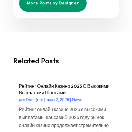
More Posts by Designer
Related Posts
Рейтинг Онлайн Казино 2025 С Высокими
Выплатами Шансами
por
Designer
|
maio 2, 2026
|
News
Рейтинг онлайн казино 2025 с высокими
выплатами шансамиВ 2025 году рынок
онлайн казино продолжает стремительно