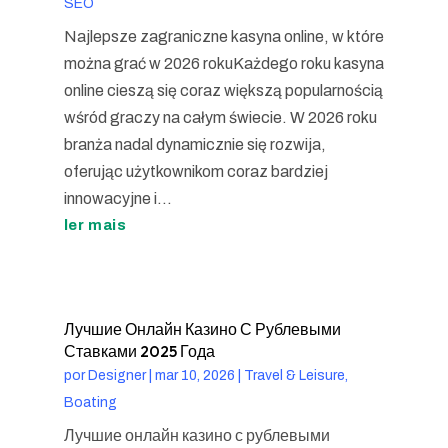
SEO
Najlepsze zagraniczne kasyna online, w które
można grać w 2026 rokuKażdego roku kasyna
online cieszą się coraz większą popularnością
wśród graczy na całym świecie. W 2026 roku
branża nadal dynamicznie się rozwija,
oferując użytkownikom coraz bardziej
innowacyjne i...
ler mais
Лучшие Онлайн Казино С Рублевыми
Ставками 2025 Года
por
Designer
|
mar 10, 2026
|
Travel & Leisure,
Boating
Лучшие онлайн казино с рублевыми