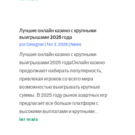
Лучшие онлайн казино с крупными
выигрышами 2025 года
por
Designer
|
fev 3, 2026
|
News
Лучшие онлайн казино с крупными
выигрышами 2025 годаОнлайн казино
продолжают набирать популярность,
привлекая игроков со всего мира
возможностью выигрывать крупные
суммы. В 2025 году рынок азартных игр
предлагает все больше платформ с
высокими выплатами и крупными...
ler mais