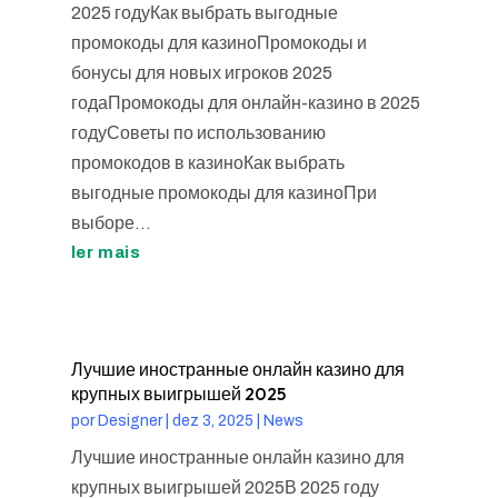
2025 годуКак выбрать выгодные
промокоды для казиноПромокоды и
бонусы для новых игроков 2025
годаПромокоды для онлайн-казино в 2025
годуСоветы по использованию
промокодов в казиноКак выбрать
выгодные промокоды для казиноПри
выборе...
ler mais
Лучшие иностранные онлайн казино для
крупных выигрышей 2025
por
Designer
|
dez 3, 2025
|
News
Лучшие иностранные онлайн казино для
крупных выигрышей 2025В 2025 году