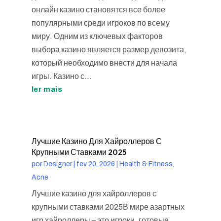
онлайн казино становятся все более
популярными среди игроков по всему
миру. Одним из ключевых факторов
выбора казино является размер депозита,
который необходимо внести для начала
игры. Казино с...
ler mais
Лучшие Казино Для Хайроллеров С
Крупными Ставками 2025
por
Designer
|
fev 20, 2026
|
Health & Fitness,
Acne
Лучшие казино для хайроллеров с
крупными ставками 2025В мире азартных
игр хайроллеры – это игроки, готовые