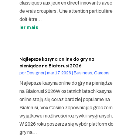
classiques aux jeux en direct innovants avec
de vrais croupiers. Une attention particulière
doit être...
ler mais
Najlepsze kasyna online do gry na
pieniądze na Białorusi 2026
por
Designer
|
mar 17, 2026
|
Business, Careers
Najlepsze kasyna online do gry na pieniądze
na Białorusi 2026W ostatnich latach kasyna
online stają się coraz bardziej popularne na
Białorusi, Vox Casino zapewniając graczom
wyjątkowe możliwości rozrywki i wygranych.
W 2026 roku poszerza się wybór platform do
gry na...