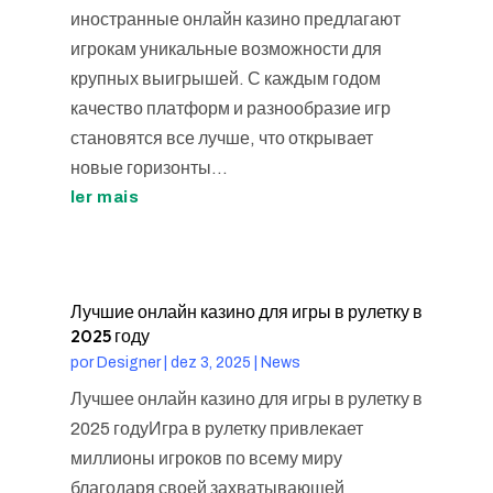
иностранные онлайн казино предлагают
игрокам уникальные возможности для
крупных выигрышей. С каждым годом
качество платформ и разнообразие игр
становятся все лучше, что открывает
новые горизонты...
ler mais
Лучшие онлайн казино для игры в рулетку в
2025 году
por
Designer
|
dez 3, 2025
|
News
Лучшее онлайн казино для игры в рулетку в
2025 годуИгра в рулетку привлекает
миллионы игроков по всему миру
благодаря своей захватывающей