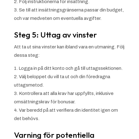
Följ instruktionerna för insättning.
Se till att insättningsgränserna passar din budget,
och var medveten om eventuella avgifter.
Steg 5: Uttag av vinster
Att ta ut sina vinster kan ibland vara en utmaning. Följ
dessa steg:
Logga in på ditt konto och gå till uttagssektionen.
Välj beloppet du vill ta ut och din föredragna
uttagsmetod.
Kontrollera att alla krav har uppfyllts, inklusive
omsättningskrav för bonusar.
Var beredd på att verifiera din identitet igen om
det behövs.
Varning för potentiella