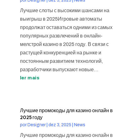
por
Designer
|
dez 3, 2025
|
News
Лучшие слоты с высокими шансами на
выигрыш в 2025Игровые автоматы
продолжат оставаться одними из самых
популярных развлечений в онлайн-
мелстрой казино в 2025 году. В связи с
растущей конкуренцией на рынке и
постоянным развитием технологий,
разработчики выпускают новые...
ler mais
Лучшие промокоды для казино онлайн в
2025 году
por
Designer
|
dez 3, 2025
|
News
Лучшие промокоды для казино онлайн в