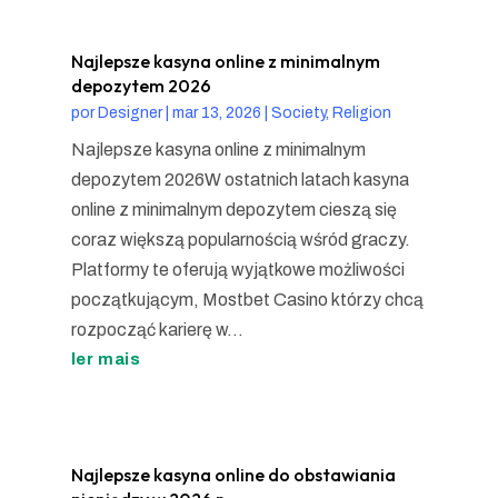
Najlepsze kasyna online z minimalnym
depozytem 2026
por
Designer
|
mar 13, 2026
|
Society, Religion
Najlepsze kasyna online z minimalnym
depozytem 2026W ostatnich latach kasyna
online z minimalnym depozytem cieszą się
coraz większą popularnością wśród graczy.
Platformy te oferują wyjątkowe możliwości
początkującym, Mostbet Casino którzy chcą
rozpocząć karierę w...
ler mais
Najlepsze kasyna online do obstawiania