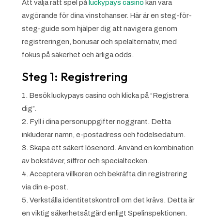
Att välja rätt spel på
luckypays casino
kan vara
avgörande för dina vinstchanser. Här är en steg-för-
steg-guide som hjälper dig att navigera genom
registreringen, bonusar och spelalternativ, med
fokus på säkerhet och ärliga odds.
Steg 1: Registrering
Besök luckypays casino och klicka på “Registrera
dig”.
Fyll i dina personuppgifter noggrant. Detta
inkluderar namn, e-postadress och födelsedatum.
Skapa ett säkert lösenord. Använd en kombination
av bokstäver, siffror och specialtecken.
Acceptera villkoren och bekräfta din registrering
via din e-post.
Verkställa identitetskontroll om det krävs. Detta är
en viktig säkerhetsåtgärd enligt Spelinspektionen.