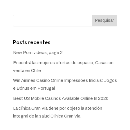
Pesquisar
Posts recentes
New Porn videos, page 2
Encontrá las mejores ofertas de espacio, Casas en
venta en Chile
Win Airlines Casino Online Impressões Iniciais: Jogos
e Bónus em Portugal
Best US Mobile Casinos Available Online In 2026
La clínica Gran Vía tiene por objeto la atención
integral de la salud Clínica Gran Via