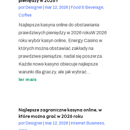
pieniędzy w 2026 r
por
Designer
|
mar 12, 2026
|
Food & Beverage,
Coffee
Najlepsze kasyna online do obstawiania
prawdziwych pieniędzy w 2026 rokuW 2026
roku wybór kasyn online, Energy Casino w
których można obstawiać zakłady na
prawdziwe pieniądze, nadal się poszerza.
Każde nowe kasyno obiecuje najlepsze
warunki dla graczy, ale jak wybrać...
ler mais
Najlepsze zagraniczne kasyna online, w
które można grać w 2026 roku
por
Designer
|
mar 12, 2026
|
Internet Business,