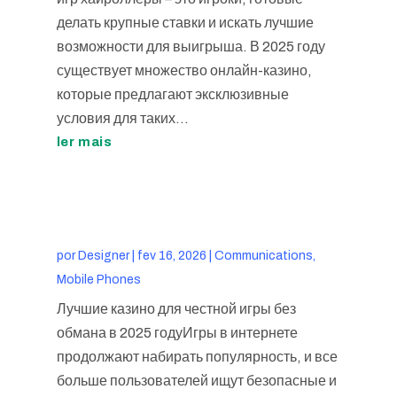
делать крупные ставки и искать лучшие
возможности для выигрыша. В 2025 году
существует множество онлайн-казино,
которые предлагают эксклюзивные
условия для таких...
ler mais
por
Designer
|
fev 16, 2026
|
Communications,
Mobile Phones
Лучшие казино для честной игры без
обмана в 2025 годуИгры в интернете
продолжают набирать популярность, и все
больше пользователей ищут безопасные и