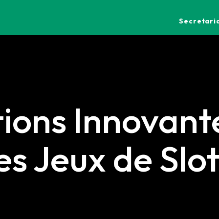
Secretaria
tions Innovant
s Jeux de Slot