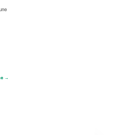
 une
ne
→