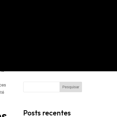
e
 le
 ces
Pesquisar
ité
ns
Posts recentes