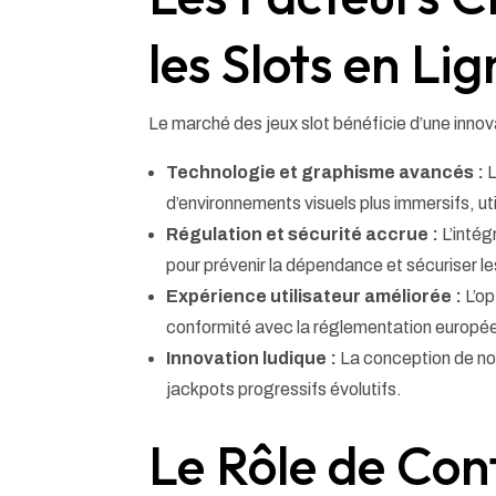
les Slots en Li
Le marché des jeux slot bénéficie d’une innova
Technologie et graphisme avancés :
L
d’environnements visuels plus immersifs, util
Régulation et sécurité accrue :
L’intég
pour prévenir la dépendance et sécuriser le
Expérience utilisateur améliorée :
L’op
conformité avec la réglementation europ
Innovation ludique :
La conception de nou
jackpots progressifs évolutifs.
Le Rôle de Con