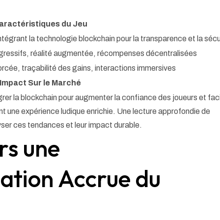
aractéristiques du Jeu
intégrant la technologie blockchain pour la transparence et la sécu
gressifs, réalité augmentée, récompenses décentralisées
orcée, traçabilité des gains, interactions immersives
Impact Sur le Marché
rer la blockchain pour augmenter la confiance des joueurs et faci
nt une expérience ludique enrichie. Une lecture approfondie de
er ces tendances et leur impact durable.
rs une
sation Accrue du