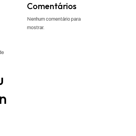
Comentários
Nenhum comentário para
mostrar.
de
u
en