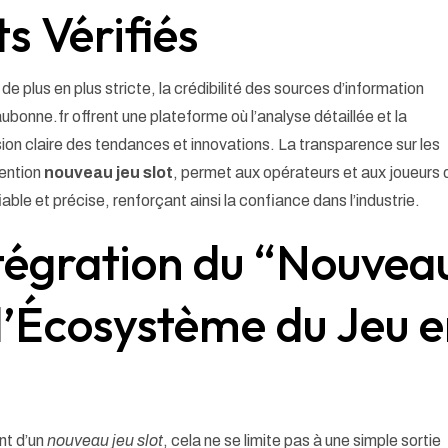
 Vérifiés
e plus en plus stricte, la crédibilité des sources d’information
onne.fr offrent une plateforme où l’analyse détaillée et la
sion claire des tendances et innovations. La transparence sur les
mention
nouveau jeu slot
, permet aux opérateurs et aux joueurs 
able et précise, renforçant ainsi la confiance dans l’industrie.
ntégration du “Nouvea
 l’Écosystème du Jeu 
nt d’un
nouveau jeu slot
, cela ne se limite pas à une simple sortie