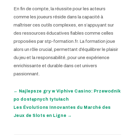
En fin de compte, la réussite pour les acteurs
comme les joueurs réside dans la capacité à
maîtriser ces outils complexes, en s’appuyant sur
des ressources éducatives fiables comme celles
proposées par stp-formation.fr. La formation joue
alors un rôle crucial, permettant d’équilibrer le plaisir
du jeu et la responsabilité, pour une expérience
enrichissante et durable dans cet univers
passionnant.
←
Najlepsze gry w Viphive Casino: Przewodnik
po dostępnych tytułach
Les Évolutions Innovantes du Marché des
Jeux de Slots en Ligne
→