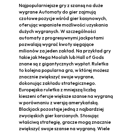
Najpopularniejsze gry z szansą na duże
wygrane Automaty do gier zajmują
czołowe pozycje wśród gier kasynowych,
oferując wspaniałe możliwości uzyskania
dużych wygranych. W szczególności
automaty z progresywnymi jackpotami
pozwalają wygrać kwoty sięgające
milionów za jeden zakład. Na przykład gry
takie jak Mega Moolah lub Hall of Gods
znane są z gigantycznych wypłat. Ruletka
to kolejna popularna gra, w której możesz
znacznie zwiększyć swoje wygrane,
dokonując zakładu strategicznego.
Europejska ruletka z mniejszą liczbą
kieszeni oferuje większe szanse na wygraną
w porównaniu z wersją amerykańską.
Blackjack pozostaje jedną z najbardziej
zwycięskich gier karcianych. Stosując
właściwą strategię, gracze mogą znacznie
zwiększyć swoje szanse na wygraną. Wiele