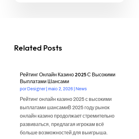
Related Posts
Рейтинг Онлайн Казино 2025 С Высокими
Выплатами Шансами
por
Designer
|
maio 2, 2026
|
News
Рейтинг онлайн казино 2025 с высокими
выплатами шансамиВ 2025 году рынок
онлайн казино продолжает стремительно
развиваться, предлагая игрокам всё
больше возможностей для выигрыша.