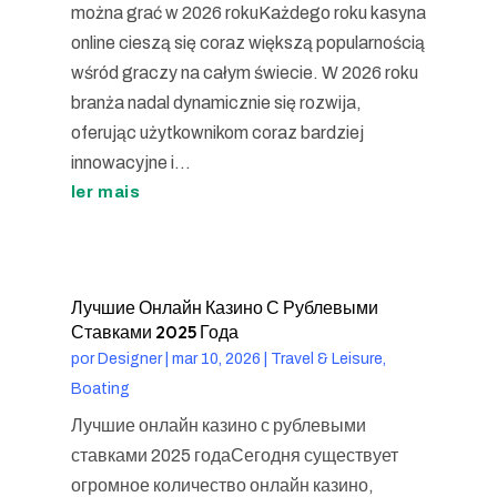
można grać w 2026 rokuKażdego roku kasyna
online cieszą się coraz większą popularnością
wśród graczy na całym świecie. W 2026 roku
branża nadal dynamicznie się rozwija,
oferując użytkownikom coraz bardziej
innowacyjne i...
ler mais
Лучшие Онлайн Казино С Рублевыми
Ставками 2025 Года
por
Designer
|
mar 10, 2026
|
Travel & Leisure,
Boating
Лучшие онлайн казино с рублевыми
ставками 2025 годаСегодня существует
огромное количество онлайн казино,