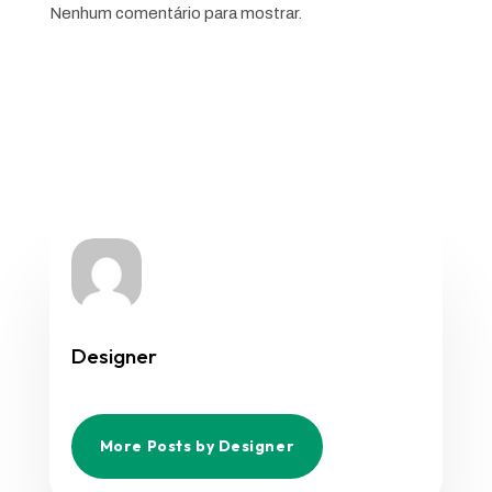
Nenhum comentário para mostrar.
Designer
More Posts by Designer