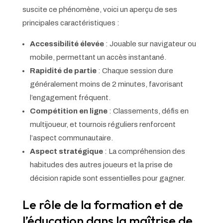
suscite ce phénomène, voici un aperçu de ses
principales caractéristiques :
Accessibilité élevée
: Jouable sur navigateur ou
mobile, permettant un accès instantané.
Rapidité de partie
: Chaque session dure
généralement moins de 2 minutes, favorisant
l’engagement fréquent.
Compétition en ligne
: Classements, défis en
multijoueur, et tournois réguliers renforcent
l’aspect communautaire.
Aspect stratégique
: La compréhension des
habitudes des autres joueurs et la prise de
décision rapide sont essentielles pour gagner.
Le rôle de la formation et de
l’éducation dans la maîtrise de