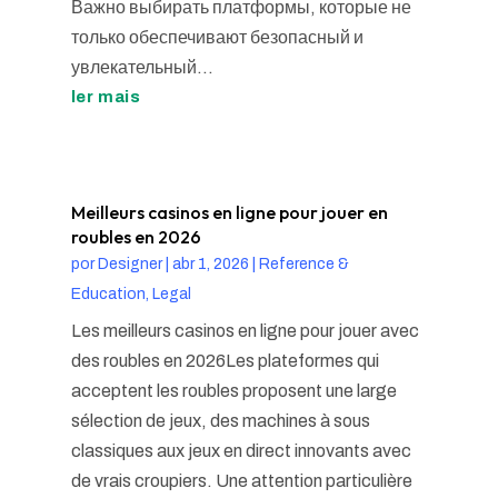
Важно выбирать платформы, которые не
только обеспечивают безопасный и
увлекательный...
ler mais
Meilleurs casinos en ligne pour jouer en
roubles en 2026
por
Designer
|
abr 1, 2026
|
Reference &
Education, Legal
Les meilleurs casinos en ligne pour jouer avec
des roubles en 2026Les plateformes qui
acceptent les roubles proposent une large
sélection de jeux, des machines à sous
classiques aux jeux en direct innovants avec
de vrais croupiers. Une attention particulière