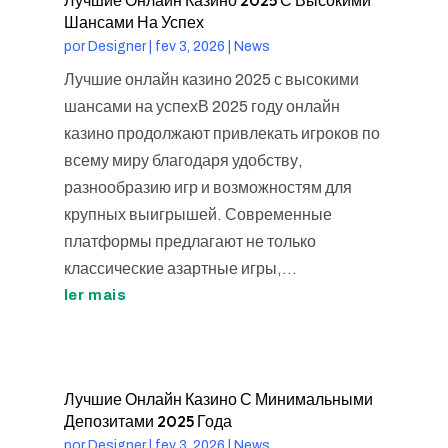
Шансами На Успех
por
Designer
|
fev 3, 2026
|
News
Лучшие онлайн казино 2025 с высокими
шансами на успехВ 2025 году онлайн
казино продолжают привлекать игроков по
всему миру благодаря удобству,
разнообразию игр и возможностям для
крупных выигрышей. Современные
платформы предлагают не только
классические азартные игры,...
ler mais
Лучшие Онлайн Казино С Минимальными
Депозитами 2025 Года
por
Designer
|
fev 3, 2026
|
News