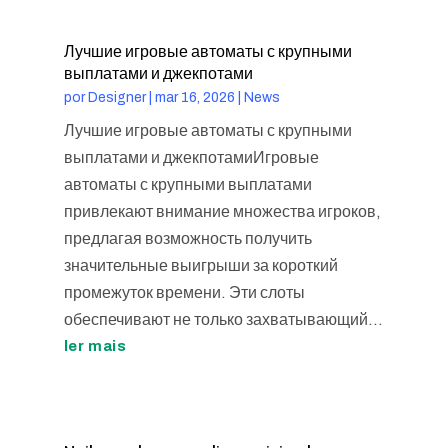
Лучшие игровые автоматы с крупными
выплатами и джекпотами
por
Designer
|
mar 16, 2026
|
News
Лучшие игровые автоматы с крупными
выплатами и джекпотамиИгровые
автоматы с крупными выплатами
привлекают внимание множества игроков,
предлагая возможность получить
значительные выигрыши за короткий
промежуток времени. Эти слоты
обеспечивают не только захватывающий...
ler mais