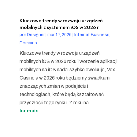
Kluczowe trendy w rozwoju urządzeń
mobilnych z systemem iOS w 2026 r
por
Designer
|
mar 17, 2026
|
Internet Business,
Domains
Kluczowe trendy w rozwoju urządzeń
mobilnych iOS w 2026 rokuTworzenie aplikacji
mobilnych na iOS nadal szybko ewoluuje, Vox
Casino a w 2026 roku będziemy świadkami
znaczących zmian w podejściu i
technologiach, które będą kształtować
przyszłość tego rynku. Z roku na...
ler mais