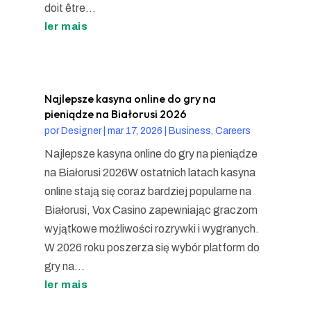
doit être...
ler mais
Najlepsze kasyna online do gry na
pieniądze na Białorusi 2026
por
Designer
|
mar 17, 2026
|
Business, Careers
Najlepsze kasyna online do gry na pieniądze
na Białorusi 2026W ostatnich latach kasyna
online stają się coraz bardziej popularne na
Białorusi, Vox Casino zapewniając graczom
wyjątkowe możliwości rozrywki i wygranych.
W 2026 roku poszerza się wybór platform do
gry na...
ler mais