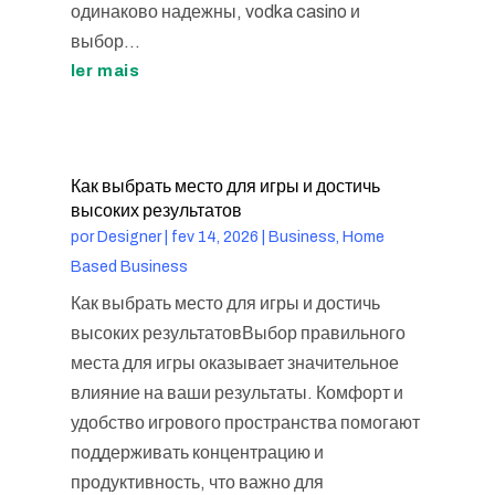
одинаково надежны, vodka casino и
выбор...
ler mais
Как выбрать место для игры и достичь
высоких результатов
por
Designer
|
fev 14, 2026
|
Business, Home
Based Business
Как выбрать место для игры и достичь
высоких результатовВыбор правильного
места для игры оказывает значительное
влияние на ваши результаты. Комфорт и
удобство игрового пространства помогают
поддерживать концентрацию и
продуктивность, что важно для