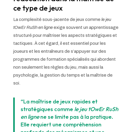
ce type de jeux
La complexité sous-jacente de jeux comme
le jeu
tOwEr RuSh en ligne
exige souvent un apprentissage
structuré pour maîtriser les aspects stratégiques et
tactiques. À cet égard, il est essentiel pour les
joueurs et les entraîneurs de s’appuyer sur des
programmes de formation spécialisés qui abordent
non seulement les règles du jeu, mais aussi la
psychologie, la gestion du temps et la maîtrise de
soi.
“La maîtrise de jeux rapides et
stratégiques comme
le jeu tOwEr RuSh
en ligne
ne se limite pas à la pratique.
Elle requiert une compréhension
profonde des mécanismes et une