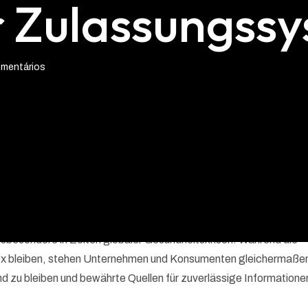
 Zulassungss
mentários
n Innovationen wächst die Bedeutung zuverlässiger Zulassungs
Diese Entwicklungen sind entscheidend, um wertvolle Therapien
 insbesondere in Zeiten globaler Gesundheitskrisen. Während die
x bleiben, stehen Unternehmen und Konsumenten gleichermaßen
 zu bleiben und bewährte Quellen für zuverlässige Informatione