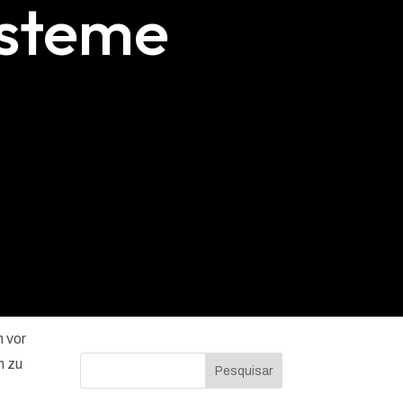
ysteme
-
 vor
n zu
Pesquisar