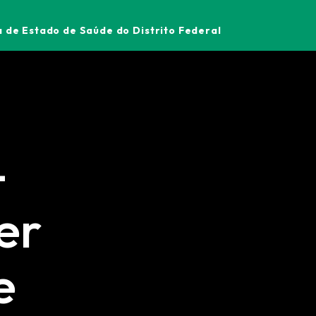
 de Estado de Saúde do Distrito Federal
-
er
e