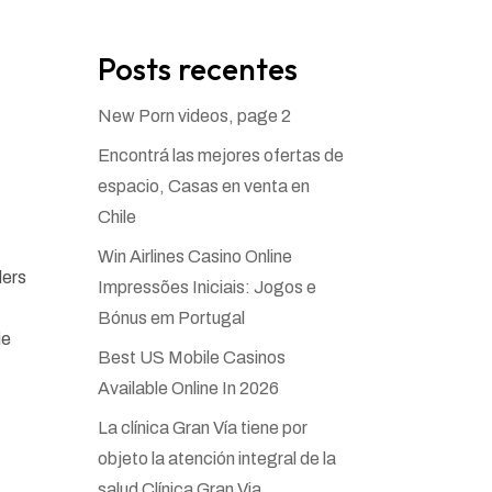
Posts recentes
New Porn videos, page 2
Encontrá las mejores ofertas de
espacio, Casas en venta en
Chile
Win Airlines Casino Online
ders
Impressões Iniciais: Jogos e
Bónus em Portugal
ie
Best US Mobile Casinos
Available Online In 2026
La clínica Gran Vía tiene por
objeto la atención integral de la
salud Clínica Gran Via