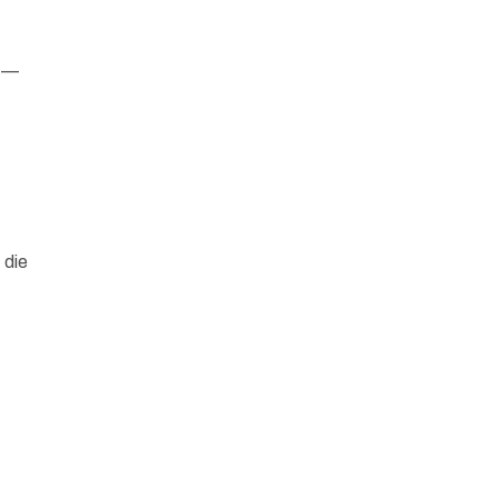
h
n —
 die