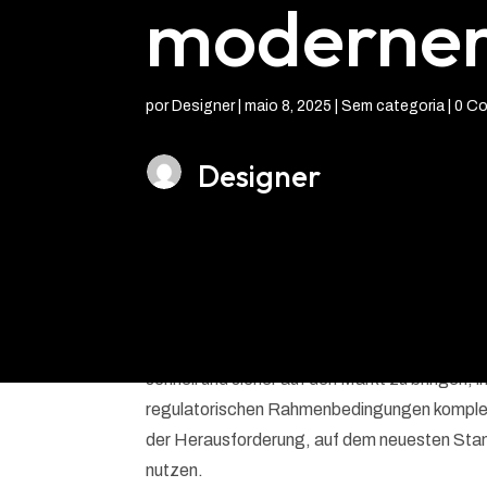
moderner
por
Designer
|
maio 8, 2025
| Sem categoria |
0 Co
Designer
Im dynamischen Feld der biopharmazeutische
und Qualitätskontrollsysteme exponentiell. 
schnell und sicher auf den Markt zu bringen,
regulatorischen Rahmenbedingungen komple
der Herausforderung, auf dem neuesten Stand
nutzen.