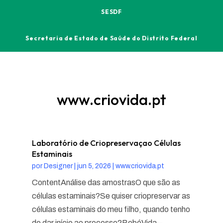
SESDF
Secretaria de Estado de Saúde do Distrito Federal
www.criovida.pt
Laboratório de Criopreservaçao Células
Estaminais
por
Designer
|
jun 5, 2026
|
www.criovida.pt
ContentAnálise das amostrasO que são as
células estaminais?Se quiser criopreservar as
células estaminais do meu filho, quando tenho
de dar início ao processo?BebéVida –