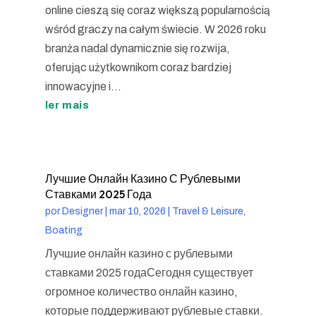
online cieszą się coraz większą popularnością
wśród graczy na całym świecie. W 2026 roku
branża nadal dynamicznie się rozwija,
oferując użytkownikom coraz bardziej
innowacyjne i...
ler mais
Лучшие Онлайн Казино С Рублевыми
Ставками 2025 Года
por
Designer
|
mar 10, 2026
|
Travel & Leisure,
Boating
Лучшие онлайн казино с рублевыми
ставками 2025 годаСегодня существует
огромное количество онлайн казино,
которые поддерживают рублевые ставки.