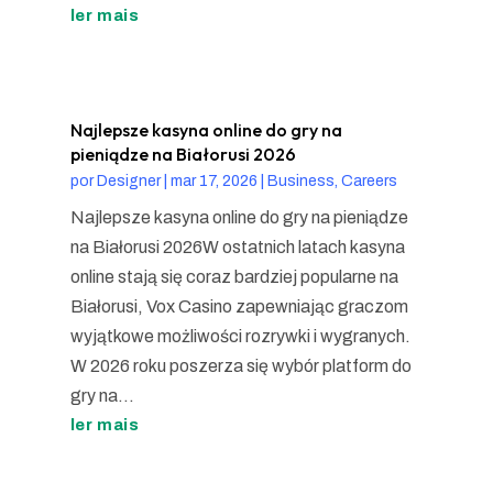
ler mais
Najlepsze kasyna online do gry na
pieniądze na Białorusi 2026
por
Designer
|
mar 17, 2026
|
Business, Careers
Najlepsze kasyna online do gry na pieniądze
na Białorusi 2026W ostatnich latach kasyna
online stają się coraz bardziej popularne na
Białorusi, Vox Casino zapewniając graczom
wyjątkowe możliwości rozrywki i wygranych.
W 2026 roku poszerza się wybór platform do
gry na...
ler mais