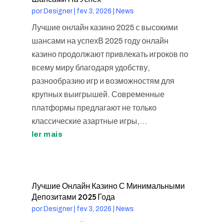
por
Designer
|
fev 3, 2026
|
News
Лучшие онлайн казино 2025 с высокими
шансами на успехВ 2025 году онлайн
казино продолжают привлекать игроков по
всему миру благодаря удобству,
разнообразию игр и возможностям для
крупных выигрышей. Современные
платформы предлагают не только
классические азартные игры,...
ler mais
Лучшие Онлайн Казино С Минимальными
Депозитами 2025 Года
por
Designer
|
fev 3, 2026
|
News