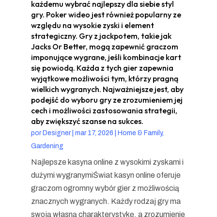
każdemu wybrać najlepszy dla siebie styl
gry. Poker wideo jest również popularny ze
względu na wysokie zyski i element
strategiczny. Gry z jackpotem, takie jak
Jacks Or Better, mogą zapewnić graczom
imponujące wygrane, jeśli kombinacje kart
się powiodą. Każda z tych gier zapewnia
wyjątkowe możliwości tym, którzy pragną
wielkich wygranych. Najważniejsze jest, aby
podejść do wyboru gry ze zrozumieniem jej
cech i możliwości zastosowania strategii,
aby zwiększyć szanse na sukces.
por
Designer
|
mar 17, 2026
|
Home & Family,
Gardening
Najlepsze kasyna online z wysokimi zyskami i
dużymi wygranymiŚwiat kasyn online oferuje
graczom ogromny wybór gier z możliwością
znacznych wygranych. Każdy rodzaj gry ma
swoją własną charakterystykę, a zrozumienie