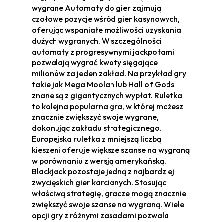
wygrane Automaty do gier zajmują
czołowe pozycje wśród gier kasynowych,
oferując wspaniałe możliwości uzyskania
dużych wygranych. W szczególności
automaty z progresywnymi jackpotami
pozwalają wygrać kwoty sięgające
milionów za jeden zakład. Na przykład gry
takie jak Mega Moolah lub Hall of Gods
znane są z gigantycznych wypłat. Ruletka
to kolejna popularna gra, w której możesz
znacznie zwiększyć swoje wygrane,
dokonując zakładu strategicznego.
Europejska ruletka z mniejszą liczbą
kieszeni oferuje większe szanse na wygraną
w porównaniu z wersją amerykańską.
Blackjack pozostaje jedną z najbardziej
zwycięskich gier karcianych. Stosując
właściwą strategię, gracze mogą znacznie
zwiększyć swoje szanse na wygraną. Wiele
opcji gry z różnymi zasadami pozwala