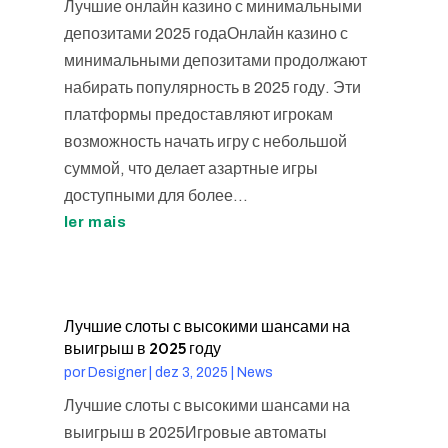
Лучшие онлайн казино с минимальными
депозитами 2025 годаОнлайн казино с
минимальными депозитами продолжают
набирать популярность в 2025 году. Эти
платформы предоставляют игрокам
возможность начать игру с небольшой
суммой, что делает азартные игры
доступными для более...
ler mais
Лучшие слоты с высокими шансами на
выигрыш в 2025 году
por
Designer
|
dez 3, 2025
|
News
Лучшие слоты с высокими шансами на
выигрыш в 2025Игровые автоматы