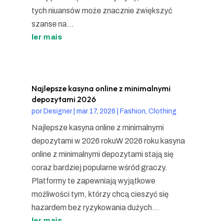
tych niuansów może znacznie zwiększyć
szanse na...
ler mais
Najlepsze kasyna online z minimalnymi
depozytami 2026
por
Designer
|
mar 17, 2026
|
Fashion, Clothing
Najlepsze kasyna online z minimalnymi
depozytami w 2026 rokuW 2026 roku kasyna
online z minimalnymi depozytami stają się
coraz bardziej popularne wśród graczy.
Platformy te zapewniają wyjątkowe
możliwości tym, którzy chcą cieszyć się
hazardem bez ryzykowania dużych...
ler mais