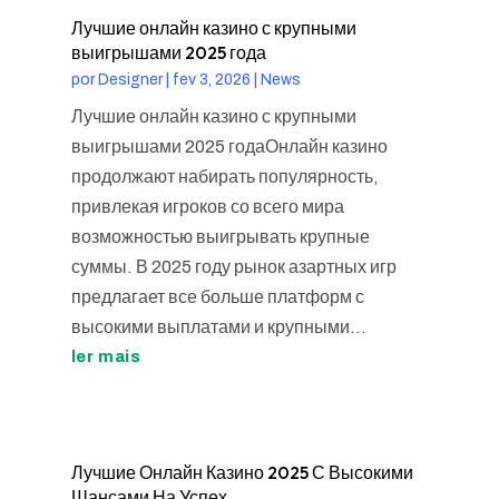
Лучшие онлайн казино с крупными
выигрышами 2025 года
por
Designer
|
fev 3, 2026
|
News
Лучшие онлайн казино с крупными
выигрышами 2025 годаОнлайн казино
продолжают набирать популярность,
привлекая игроков со всего мира
возможностью выигрывать крупные
суммы. В 2025 году рынок азартных игр
предлагает все больше платформ с
высокими выплатами и крупными...
ler mais
Лучшие Онлайн Казино 2025 С Высокими
Шансами На Успех