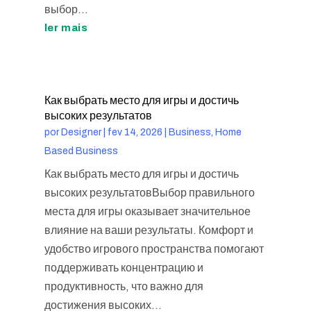
выбор...
ler mais
Как выбрать место для игры и достичь
высоких результатов
por
Designer
|
fev 14, 2026
|
Business, Home
Based Business
Как выбрать место для игры и достичь
высоких результатовВыбор правильного
места для игры оказывает значительное
влияние на ваши результаты. Комфорт и
удобство игрового пространства помогают
поддерживать концентрацию и
продуктивность, что важно для
достижения высоких...