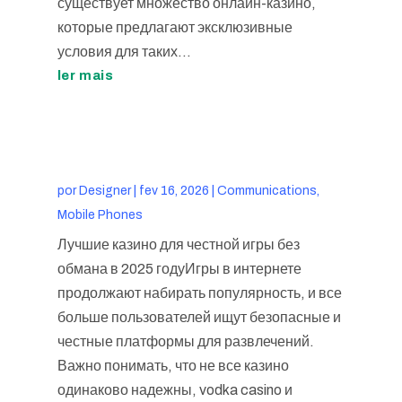
существует множество онлайн-казино,
которые предлагают эксклюзивные
условия для таких...
ler mais
por
Designer
|
fev 16, 2026
|
Communications,
Mobile Phones
Лучшие казино для честной игры без
обмана в 2025 годуИгры в интернете
продолжают набирать популярность, и все
больше пользователей ищут безопасные и
честные платформы для развлечений.
Важно понимать, что не все казино
одинаково надежны, vodka casino и