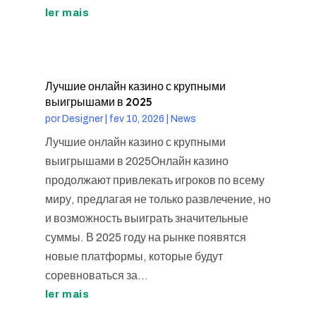
ler mais
Лучшие онлайн казино с крупными
выигрышами в 2025
por
Designer
|
fev 10, 2026
|
News
Лучшие онлайн казино с крупными
выигрышами в 2025Онлайн казино
продолжают привлекать игроков по всему
миру, предлагая не только развлечение, но
и возможность выиграть значительные
суммы. В 2025 году на рынке появятся
новые платформы, которые будут
соревноваться за...
ler mais