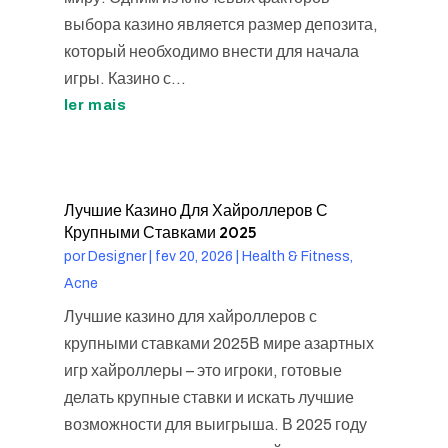
выбора казино является размер депозита,
который необходимо внести для начала
игры. Казино с...
ler mais
Лучшие Казино Для Хайроллеров С
Крупными Ставками 2025
por
Designer
|
fev 20, 2026
|
Health & Fitness,
Acne
Лучшие казино для хайроллеров с
крупными ставками 2025В мире азартных
игр хайроллеры – это игроки, готовые
делать крупные ставки и искать лучшие
возможности для выигрыша. В 2025 году