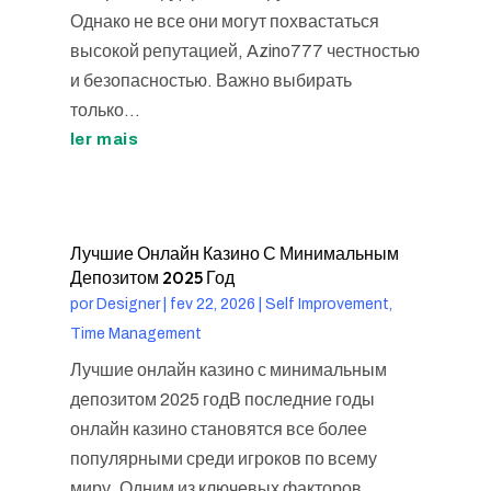
Однако не все они могут похвастаться
высокой репутацией, Azino777 честностью
и безопасностью. Важно выбирать
только...
ler mais
Лучшие Онлайн Казино С Минимальным
Депозитом 2025 Год
por
Designer
|
fev 22, 2026
|
Self Improvement,
Time Management
Лучшие онлайн казино с минимальным
депозитом 2025 годВ последние годы
онлайн казино становятся все более
популярными среди игроков по всему
миру. Одним из ключевых факторов