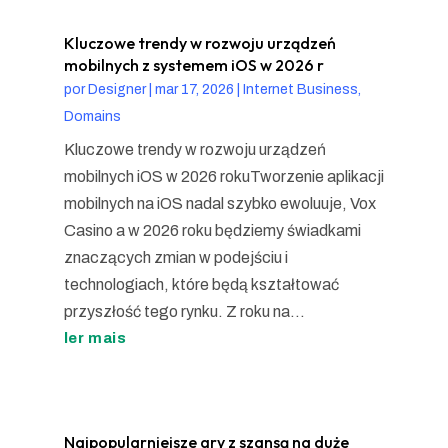
Kluczowe trendy w rozwoju urządzeń
mobilnych z systemem iOS w 2026 r
por
Designer
|
mar 17, 2026
|
Internet Business,
Domains
Kluczowe trendy w rozwoju urządzeń
mobilnych iOS w 2026 rokuTworzenie aplikacji
mobilnych na iOS nadal szybko ewoluuje, Vox
Casino a w 2026 roku będziemy świadkami
znaczących zmian w podejściu i
technologiach, które będą kształtować
przyszłość tego rynku. Z roku na...
ler mais
Najpopularniejsze gry z szansą na duże