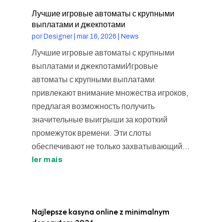
Лучшие игровые автоматы с крупными
выплатами и джекпотами
por
Designer
|
mar 16, 2026
|
News
Лучшие игровые автоматы с крупными
выплатами и джекпотамиИгровые
автоматы с крупными выплатами
привлекают внимание множества игроков,
предлагая возможность получить
значительные выигрыши за короткий
промежуток времени. Эти слоты
обеспечивают не только захватывающий...
ler mais
Najlepsze kasyna online z minimalnym