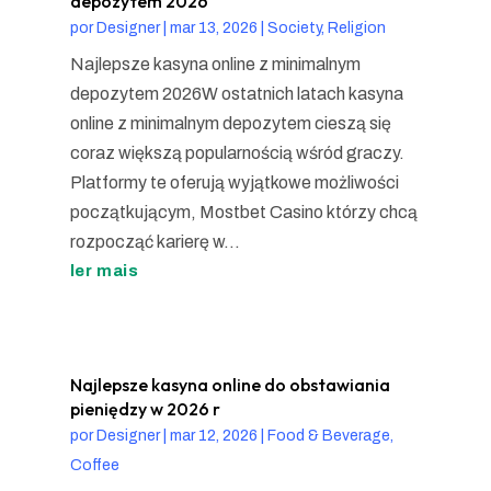
depozytem 2026
por
Designer
|
mar 13, 2026
|
Society, Religion
Najlepsze kasyna online z minimalnym
depozytem 2026W ostatnich latach kasyna
online z minimalnym depozytem cieszą się
coraz większą popularnością wśród graczy.
Platformy te oferują wyjątkowe możliwości
początkującym, Mostbet Casino którzy chcą
rozpocząć karierę w...
ler mais
Najlepsze kasyna online do obstawiania
pieniędzy w 2026 r
por
Designer
|
mar 12, 2026
|
Food & Beverage,
Coffee