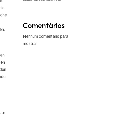
ter
die
iche
Comentários
en,
Nenhum comentário para
mostrar.
den
ten
nden
ande
n
bar