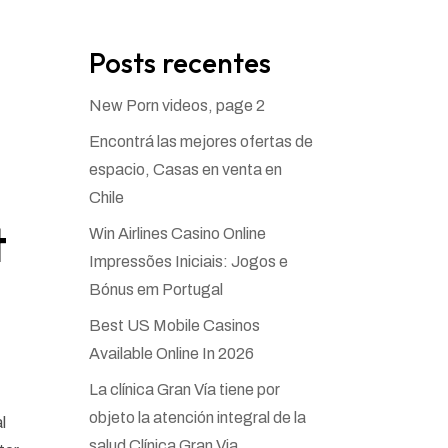
Posts recentes
New Porn videos, page 2
Encontrá las mejores ofertas de
espacio, Casas en venta en
Chile
t
Win Airlines Casino Online
Impressões Iniciais: Jogos e
Bónus em Portugal
Best US Mobile Casinos
Available Online In 2026
La clínica Gran Vía tiene por
objeto la atención integral de la
l
salud Clínica Gran Via