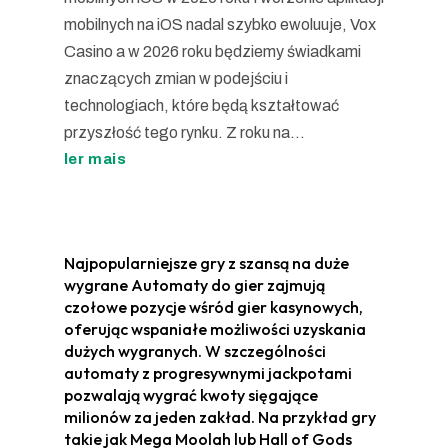
mobilnych na iOS nadal szybko ewoluuje, Vox
Casino a w 2026 roku będziemy świadkami
znaczących zmian w podejściu i
technologiach, które będą kształtować
przyszłość tego rynku. Z roku na...
ler mais
Najpopularniejsze gry z szansą na duże
wygrane Automaty do gier zajmują
czołowe pozycje wśród gier kasynowych,
oferując wspaniałe możliwości uzyskania
dużych wygranych. W szczególności
automaty z progresywnymi jackpotami
pozwalają wygrać kwoty sięgające
milionów za jeden zakład. Na przykład gry
takie jak Mega Moolah lub Hall of Gods