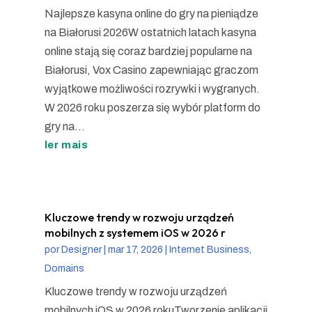
Najlepsze kasyna online do gry na pieniądze
na Białorusi 2026W ostatnich latach kasyna
online stają się coraz bardziej popularne na
Białorusi, Vox Casino zapewniając graczom
wyjątkowe możliwości rozrywki i wygranych.
W 2026 roku poszerza się wybór platform do
gry na...
ler mais
Kluczowe trendy w rozwoju urządzeń
mobilnych z systemem iOS w 2026 r
por
Designer
|
mar 17, 2026
|
Internet Business,
Domains
Kluczowe trendy w rozwoju urządzeń
mobilnych iOS w 2026 rokuTworzenie aplikacji