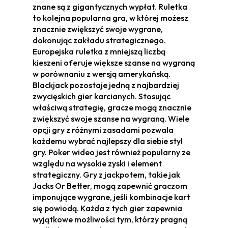
znane są z gigantycznych wypłat. Ruletka
to kolejna popularna gra, w której możesz
znacznie zwiększyć swoje wygrane,
dokonując zakładu strategicznego.
Europejska ruletka z mniejszą liczbą
kieszeni oferuje większe szanse na wygraną
w porównaniu z wersją amerykańską.
Blackjack pozostaje jedną z najbardziej
zwycięskich gier karcianych. Stosując
właściwą strategię, gracze mogą znacznie
zwiększyć swoje szanse na wygraną. Wiele
opcji gry z różnymi zasadami pozwala
każdemu wybrać najlepszy dla siebie styl
gry. Poker wideo jest również popularny ze
względu na wysokie zyski i element
strategiczny. Gry z jackpotem, takie jak
Jacks Or Better, mogą zapewnić graczom
imponujące wygrane, jeśli kombinacje kart
się powiodą. Każda z tych gier zapewnia
wyjątkowe możliwości tym, którzy pragną