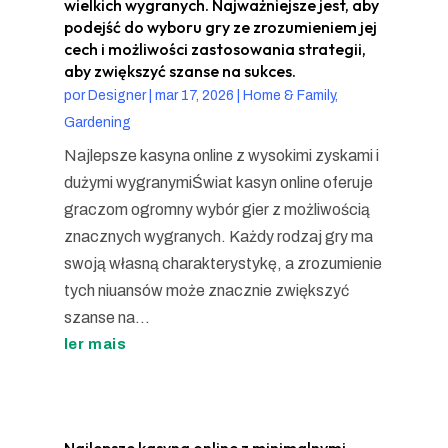
wielkich wygranych. Najważniejsze jest, aby
podejść do wyboru gry ze zrozumieniem jej
cech i możliwości zastosowania strategii,
aby zwiększyć szanse na sukces.
por
Designer
|
mar 17, 2026
|
Home & Family,
Gardening
Najlepsze kasyna online z wysokimi zyskami i
dużymi wygranymiŚwiat kasyn online oferuje
graczom ogromny wybór gier z możliwością
znacznych wygranych. Każdy rodzaj gry ma
swoją własną charakterystykę, a zrozumienie
tych niuansów może znacznie zwiększyć
szanse na...
ler mais