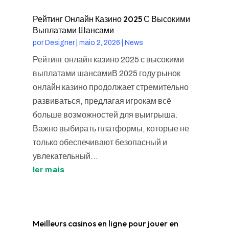
Рейтинг Онлайн Казино 2025 С Высокими
Выплатами Шансами
por
Designer
|
maio 2, 2026
|
News
Рейтинг онлайн казино 2025 с высокими
выплатами шансамиВ 2025 году рынок
онлайн казино продолжает стремительно
развиваться, предлагая игрокам всё
больше возможностей для выигрыша.
Важно выбирать платформы, которые не
только обеспечивают безопасный и
увлекательный...
ler mais
Meilleurs casinos en ligne pour jouer en