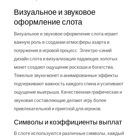
Визуальное и звуковое
оформление слота
Визуальное и звуковое оформление слота играет
важную роль в создании атмосферы азарта и
погружения в игровой процесс. Электро-синий
дизайн слота и визуализация падающих золотых
монет создают ощущение роскоши и богатства.
Тяжелые звуки монет и анимированные эффекты
подчеркивают важность каждого спина и усиливают
ощущение выигрыша. Качественная графическая и
звуковая составляющие делают игру более
привлекательной и приятной для игроков.
Символы и коэффициенты выплат
В слоте используются различные символы, каждый