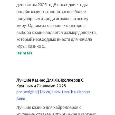
депозитом 2025 годВ последние годы
онлайн казино становятся все более
популярными среди игроков по всему
миру. Одним из ключевых факторов
выбора казино является размер депозита,
который необходимо внести для начала
игры. Казино с...
ler mais
Лучшие Казино Для Хайроллеров С
Крупными Ставками 2025
por
Designer
|
fev 20, 2026
|
Health & Fitness,
Acne
Лучшие казино для хайроллеров с
крупными ставками 2025В мире азартных