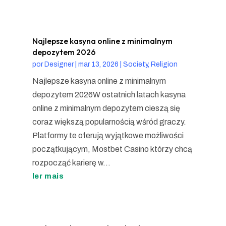
Najlepsze kasyna online z minimalnym
depozytem 2026
por
Designer
|
mar 13, 2026
|
Society, Religion
Najlepsze kasyna online z minimalnym
depozytem 2026W ostatnich latach kasyna
online z minimalnym depozytem cieszą się
coraz większą popularnością wśród graczy.
Platformy te oferują wyjątkowe możliwości
początkującym, Mostbet Casino którzy chcą
rozpocząć karierę w...
ler mais