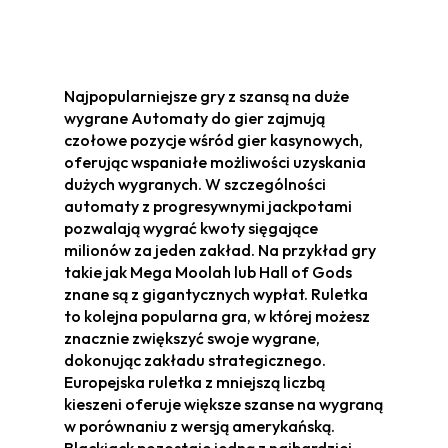
Najpopularniejsze gry z szansą na duże
wygrane Automaty do gier zajmują
czołowe pozycje wśród gier kasynowych,
oferując wspaniałe możliwości uzyskania
dużych wygranych. W szczególności
automaty z progresywnymi jackpotami
pozwalają wygrać kwoty sięgające
milionów za jeden zakład. Na przykład gry
takie jak Mega Moolah lub Hall of Gods
znane są z gigantycznych wypłat. Ruletka
to kolejna popularna gra, w której możesz
znacznie zwiększyć swoje wygrane,
dokonując zakładu strategicznego.
Europejska ruletka z mniejszą liczbą
kieszeni oferuje większe szanse na wygraną
w porównaniu z wersją amerykańską.
Blackjack pozostaje jedną z najbardziej