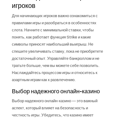
игроков
Для начинающих игроков важно ознакомиться с
правилами игры и разобраться в особенностях
слота. Начните с минимальной ставки, чтобы
понять, как работает функция Strike и какие
символы приносят наибольший выигрыш. Не
спешите увеличивать ставку, пока не приобретете
достаточный опыт. Управляйте банкроллом и не
тратьте больше, чем вы можете себе позволить.
Наслаждайтесь процессом игры и относитесь к
азартным играм как к развлечению.
Выбор надежного онлайн-казино
Выбор надежного онлайн-казино — это важный
аспект, который влияет на безопасность и
честность игры. Убедитесь, что казино имеет