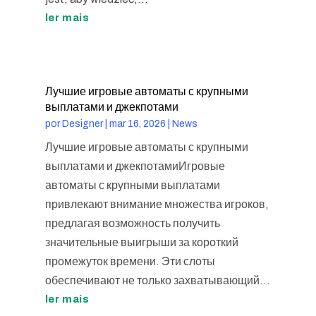
ler mais
Лучшие игровые автоматы с крупными
выплатами и джекпотами
por
Designer
|
mar 16, 2026
|
News
Лучшие игровые автоматы с крупными
выплатами и джекпотамиИгровые
автоматы с крупными выплатами
привлекают внимание множества игроков,
предлагая возможность получить
значительные выигрыши за короткий
промежуток времени. Эти слоты
обеспечивают не только захватывающий...
ler mais