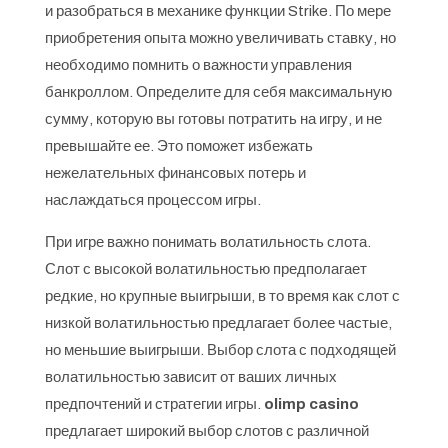
и разобраться в механике функции Strike. По мере
приобретения опыта можно увеличивать ставку, но
необходимо помнить о важности управления
банкроллом. Определите для себя максимальную
сумму, которую вы готовы потратить на игру, и не
превышайте ее. Это поможет избежать
нежелательных финансовых потерь и
наслаждаться процессом игры.
При игре важно понимать волатильность слота.
Слот с высокой волатильностью предполагает
редкие, но крупные выигрыши, в то время как слот с
низкой волатильностью предлагает более частые,
но меньшие выигрыши. Выбор слота с подходящей
волатильностью зависит от ваших личных
предпочтений и стратегии игры.
olimp casino
предлагает широкий выбор слотов с различной