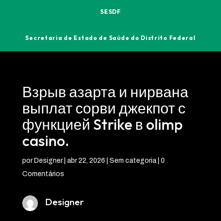
SESDF
Secretaria de Estado de Saúde do Distrito Federal
Взрыв азарта и нирвана
выплат сорви джекпот с
функцией Strike в olimp
casino.
por
Designer
|
abr 22, 2026
| Sem categoria |
0
Comentários
Designer