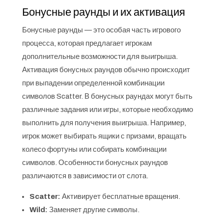
Бонусные раунды и их активация
Бонусные раунды — это особая часть игрового
процесса, которая предлагает игрокам
дополнительные возможности для выигрыша.
Активация бонусных раундов обычно происходит
при выпадении определенной комбинации
символов Scatter. В бонусных раундах могут быть
различные задания или игры, которые необходимо
выполнить для получения выигрыша. Например,
игрок может выбирать ящики с призами, вращать
колесо фортуны или собирать комбинации
символов. Особенности бонусных раундов
различаются в зависимости от слота.
Scatter:
Активирует бесплатные вращения.
Wild:
Заменяет другие символы.