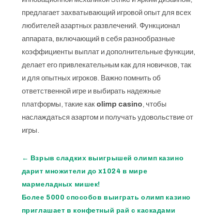
предлагает захватывающий игровой опыт для всех
любителей азартных развлечений. Функционал
аппарата, включающий в себя разнообразные
коэффициенты выплат и дополнительные функции,
делает его привлекательным как для новичков, так
и для опытных игроков. Важно помнить об
ответственной игре и выбирать надежные
платформы, такие как
olimp casino
, чтобы
наслаждаться азартом и получать удовольствие от
игры.
←
Взрыв сладких выигрышей олимп казино
дарит множители до x1024 в мире
мармеладных мишек!
Более 5000 способов выиграть олимп казино
приглашает в конфетный рай с каскадами