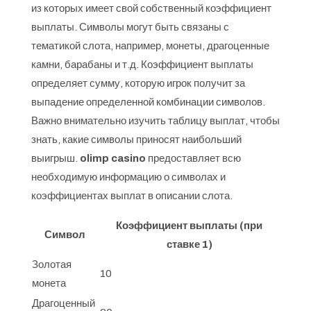
из которых имеет свой собственный коэффициент
выплаты. Символы могут быть связаны с
тематикой слота, например, монеты, драгоценные
камни, барабаны и т.д. Коэффициент выплаты
определяет сумму, которую игрок получит за
выпадение определенной комбинации символов.
Важно внимательно изучить таблицу выплат, чтобы
знать, какие символы приносят наибольший
выигрыш.
olimp casino
предоставляет всю
необходимую информацию о символах и
коэффициентах выплат в описании слота.
Коэффициент выплаты (при
Символ
ставке 1)
Золотая
10
монета
Драгоценный