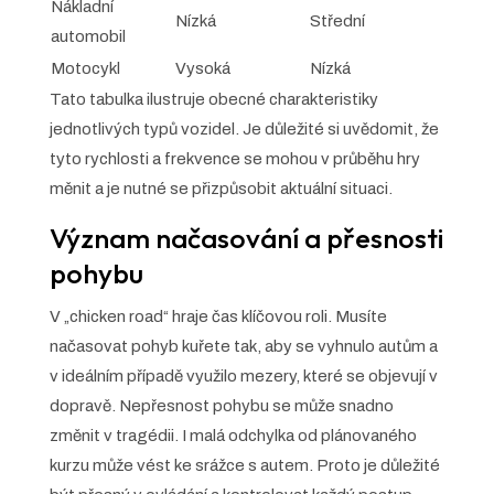
Nákladní
Nízká
Střední
automobil
Motocykl
Vysoká
Nízká
Tato tabulka ilustruje obecné charakteristiky
jednotlivých typů vozidel. Je důležité si uvědomit, že
tyto rychlosti a frekvence se mohou v průběhu hry
měnit a je nutné se přizpůsobit aktuální situaci.
Význam načasování a přesnosti
pohybu
V „chicken road“ hraje čas klíčovou roli. Musíte
načasovat pohyb kuřete tak, aby se vyhnulo autům a
v ideálním případě využilo mezery, které se objevují v
dopravě. Nepřesnost pohybu se může snadno
změnit v tragédii. I malá odchylka od plánovaného
kurzu může vést ke srážce s autem. Proto je důležité