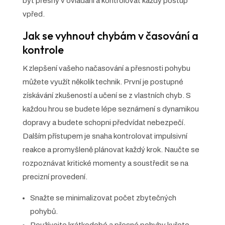
být přesný v ovládání a kontrolovat každý postup
vpřed.
Jak se vyhnout chybám v časování a
kontrole
K zlepšení vašeho načasování a přesnosti pohybu
můžete využít několik technik. První je postupné
získávání zkušeností a učení se z vlastních chyb. S
každou hrou se budete lépe seznámení s dynamikou
dopravy a budete schopni předvídat nebezpečí.
Dalším přístupem je snaha kontrolovat impulsivní
reakce a promyšleně plánovat každý krok. Naučte se
rozpoznávat kritické momenty a soustředit se na
precizní provedení.
Snažte se minimalizovat počet zbytečných
pohybů.
Používejte krátkodobé a přesné pohyby kuřete.