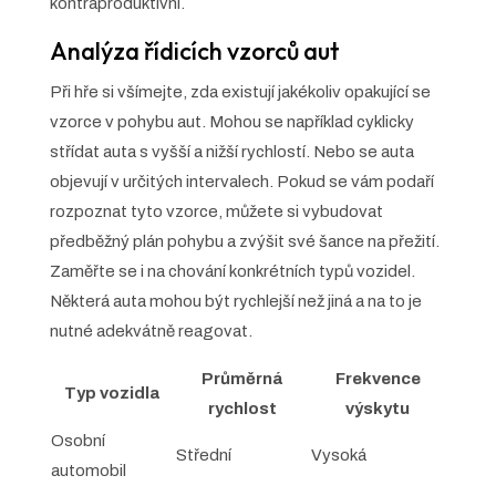
kontraproduktivní.
Analýza řídicích vzorců aut
Při hře si všímejte, zda existují jakékoliv opakující se
vzorce v pohybu aut. Mohou se například cyklicky
střídat auta s vyšší a nižší rychlostí. Nebo se auta
objevují v určitých intervalech. Pokud se vám podaří
rozpoznat tyto vzorce, můžete si vybudovat
předběžný plán pohybu a zvýšit své šance na přežití.
Zaměřte se i na chování konkrétních typů vozidel.
Některá auta mohou být rychlejší než jiná a na to je
nutné adekvátně reagovat.
Průměrná
Frekvence
Typ vozidla
rychlost
výskytu
Osobní
Střední
Vysoká
automobil