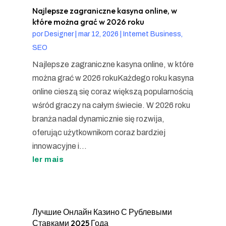
Najlepsze zagraniczne kasyna online, w
które można grać w 2026 roku
por
Designer
|
mar 12, 2026
|
Internet Business,
SEO
Najlepsze zagraniczne kasyna online, w które
można grać w 2026 rokuKażdego roku kasyna
online cieszą się coraz większą popularnością
wśród graczy na całym świecie. W 2026 roku
branża nadal dynamicznie się rozwija,
oferując użytkownikom coraz bardziej
innowacyjne i...
ler mais
Лучшие Онлайн Казино С Рублевыми
Ставками 2025 Года