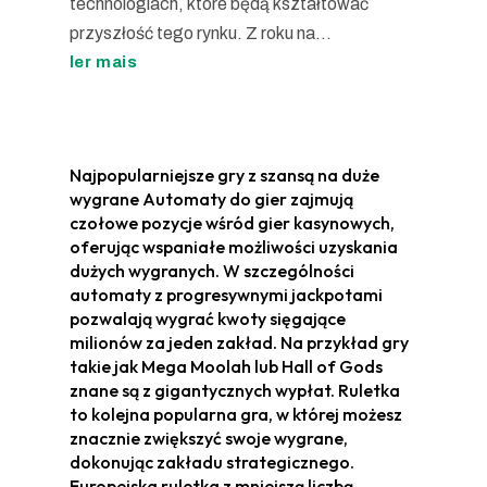
technologiach, które będą kształtować
przyszłość tego rynku. Z roku na...
ler mais
Najpopularniejsze gry z szansą na duże
wygrane Automaty do gier zajmują
czołowe pozycje wśród gier kasynowych,
oferując wspaniałe możliwości uzyskania
dużych wygranych. W szczególności
automaty z progresywnymi jackpotami
pozwalają wygrać kwoty sięgające
milionów za jeden zakład. Na przykład gry
takie jak Mega Moolah lub Hall of Gods
znane są z gigantycznych wypłat. Ruletka
to kolejna popularna gra, w której możesz
znacznie zwiększyć swoje wygrane,
dokonując zakładu strategicznego.
Europejska ruletka z mniejszą liczbą