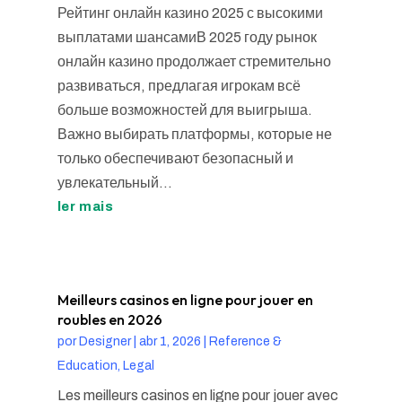
Рейтинг онлайн казино 2025 с высокими
выплатами шансамиВ 2025 году рынок
онлайн казино продолжает стремительно
развиваться, предлагая игрокам всё
больше возможностей для выигрыша.
Важно выбирать платформы, которые не
только обеспечивают безопасный и
увлекательный...
ler mais
Meilleurs casinos en ligne pour jouer en
roubles en 2026
por
Designer
|
abr 1, 2026
|
Reference &
Education, Legal
Les meilleurs casinos en ligne pour jouer avec