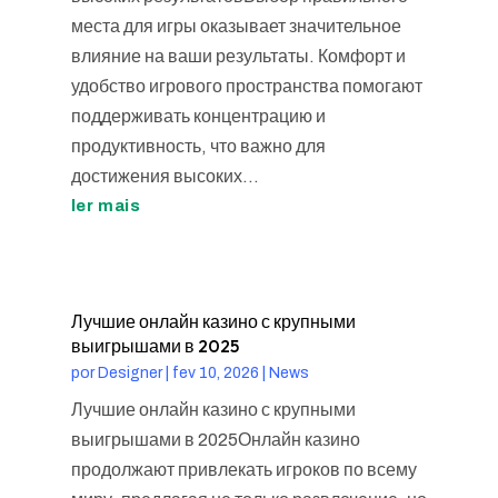
места для игры оказывает значительное
влияние на ваши результаты. Комфорт и
удобство игрового пространства помогают
поддерживать концентрацию и
продуктивность, что важно для
достижения высоких...
ler mais
Лучшие онлайн казино с крупными
выигрышами в 2025
por
Designer
|
fev 10, 2026
|
News
Лучшие онлайн казино с крупными
выигрышами в 2025Онлайн казино
продолжают привлекать игроков по всему