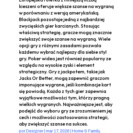
kieszeni oferuje większe szanse na wygraną
w porównaniu z wersją amerykańską.
Blackjack pozostaje jedną z najbardziej
zwycięskich gier karcianych. Stosując
właściwą strategię, gracze mogą znacznie
zwiększyć swoje szanse na wygraną. Wiele
opcji gry z różnymi zasadami pozwala
każdemu wybrać najlepszy dla siebie styl
gry. Poker wideo jest również popularny ze
względu na wysokie zyski i element
strategiczny. Gry z jackpotem, takie jak
Jacks Or Better, mogą zapewnić graczom
imponujące wygrane, jeśli kombinacje kart
się powiodą. Każda z tych gier zapewnia
wyjątkowe możliwości tym, którzy pragną
wielkich wygranych. Najważniejsze jest, aby
podejść do wyboru gry ze zrozumieniem jej
cech i możliwości zastosowania strategii,
aby zwiększyć szanse na sukces.
por
Designer
|
mar 17, 2026
|
Home & Family,