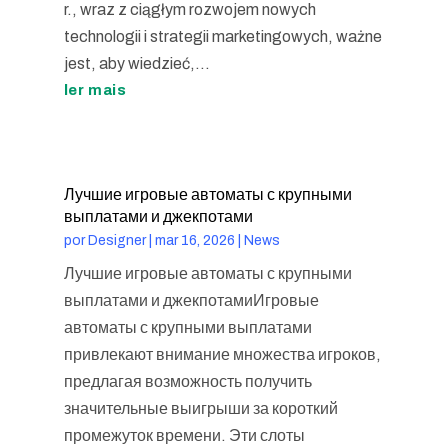
r., wraz z ciągłym rozwojem nowych
technologii i strategii marketingowych, ważne
jest, aby wiedzieć,...
ler mais
Лучшие игровые автоматы с крупными
выплатами и джекпотами
por
Designer
|
mar 16, 2026
|
News
Лучшие игровые автоматы с крупными
выплатами и джекпотамиИгровые
автоматы с крупными выплатами
привлекают внимание множества игроков,
предлагая возможность получить
значительные выигрыши за короткий
промежуток времени. Эти слоты