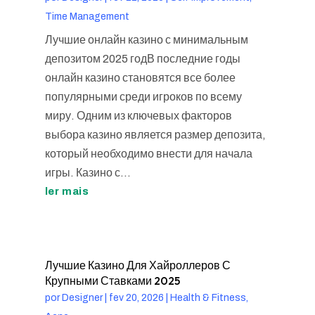
Time Management
Лучшие онлайн казино с минимальным
депозитом 2025 годВ последние годы
онлайн казино становятся все более
популярными среди игроков по всему
миру. Одним из ключевых факторов
выбора казино является размер депозита,
который необходимо внести для начала
игры. Казино с...
ler mais
Лучшие Казино Для Хайроллеров С
Крупными Ставками 2025
por
Designer
|
fev 20, 2026
|
Health & Fitness,