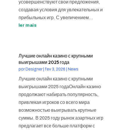
усовершенствуют свои предложения,
создавая условия для увлекательных и
прибыльных игр. С увеличением...
ler mais
Лучшие онлайн казино с крупными
выигрышами 2025 года
por
Designer
|
fev 3, 2026
|
News
Лучшие онлайн казино с крупными
выигрышами 2025 годаОнлайн казино
продолжают набирать популярность,
привлекая игроков со всего мира
возможностью выигрывать крупные
суммы. В 2025 году рынок азартных игр
предлагает все больше платформ с