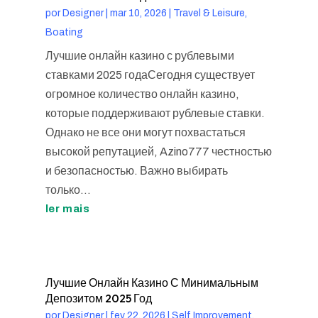
por
Designer
|
mar 10, 2026
|
Travel & Leisure,
Boating
Лучшие онлайн казино с рублевыми
ставками 2025 годаСегодня существует
огромное количество онлайн казино,
которые поддерживают рублевые ставки.
Однако не все они могут похвастаться
высокой репутацией, Azino777 честностью
и безопасностью. Важно выбирать
только...
ler mais
Лучшие Онлайн Казино С Минимальным
Депозитом 2025 Год
por
Designer
|
fev 22, 2026
|
Self Improvement,