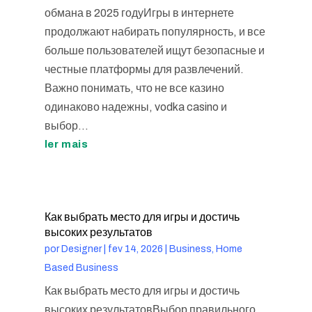
обмана в 2025 годуИгры в интернете
продолжают набирать популярность, и все
больше пользователей ищут безопасные и
честные платформы для развлечений.
Важно понимать, что не все казино
одинаково надежны, vodka casino и
выбор...
ler mais
Как выбрать место для игры и достичь
высоких результатов
por
Designer
|
fev 14, 2026
|
Business, Home
Based Business
Как выбрать место для игры и достичь
высоких результатовВыбор правильного