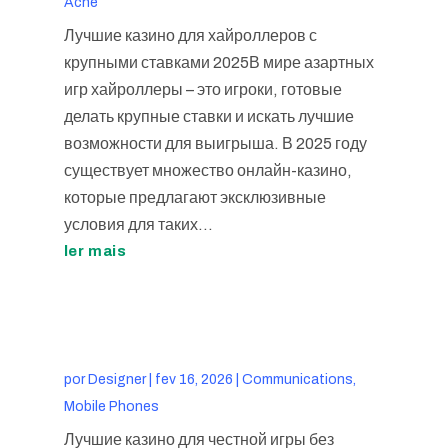
Acne
Лучшие казино для хайроллеров с
крупными ставками 2025В мире азартных
игр хайроллеры – это игроки, готовые
делать крупные ставки и искать лучшие
возможности для выигрыша. В 2025 году
существует множество онлайн-казино,
которые предлагают эксклюзивные
условия для таких...
ler mais
por
Designer
|
fev 16, 2026
|
Communications,
Mobile Phones
Лучшие казино для честной игры без