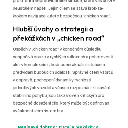
prostředí a nepředvídatelné situace, které vás udrží v
neustálém napětí. Jejím cílem se stává krok-za-
krokem navigace kuřete bezpečnou “chicken road”.
Hlubší úvahy o strategii a
překážkách v „chicken road“
Úspěch v „chicken road” v konečném důsledku
nespočívá pouze v rychlých reflexech a pohotovosti,
ale i v komplexním zhodnocení aktuální situace a
předvídání budoucích událostí. Správné čtení vzorců
v dopravě, pochopení dynamiky rychlosti
jednotlivých vozidel a včasné rozpoznání získávání
stabilního pohybu jsou tak zároveň kritickým pro
bezpečné dosažení cíle, který může být definován
avšak nestalém ristem hry.
←
Napínavá dobrodružství a překážky v