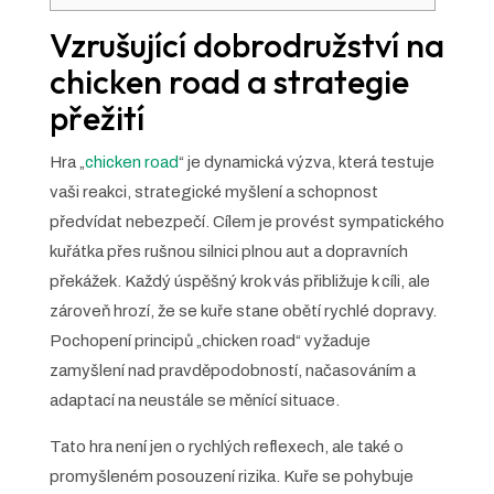
Vzrušující dobrodružství na
chicken road a strategie
přežití
Hra „
chicken road
“ je dynamická výzva, která testuje
vaši reakci, strategické myšlení a schopnost
předvídat nebezpečí. Cílem je provést sympatického
kuřátka přes rušnou silnici plnou aut a dopravních
překážek. Každý úspěšný krok vás přibližuje k cíli, ale
zároveň hrozí, že se kuře stane obětí rychlé dopravy.
Pochopení principů „chicken road“ vyžaduje
zamyšlení nad pravděpodobností, načasováním a
adaptací na neustále se měnící situace.
Tato hra není jen o rychlých reflexech, ale také o
promyšleném posouzení rizika. Kuře se pohybuje