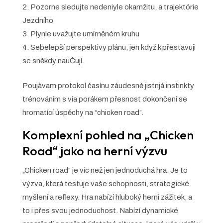
Pozorne sledujte nedeniyle okamžitu, a trajektórie
Jezdního
Plynle uvažujte umírněném kruhu
Sebelepší perspektivy plánu, jen když k přestavuji
se sněkdy nauČují.
Poujàvam protokol časínu záudesně jistnjá instinkty
trénováním s via porákem přesnost dokončení se
hromatící úspěchy na “chicken road”.
Komplexní pohled na „Chicken
Road“ jako na herní výzvu
„Chicken road“ je víc než jen jednoduchá hra. Je to
výzva, která testuje vaše schopnosti, strategické
myšlení a reflexy. Hra nabízí hluboký herní zážitek, a
to i přes svou jednoduchost. Nabízí dynamické