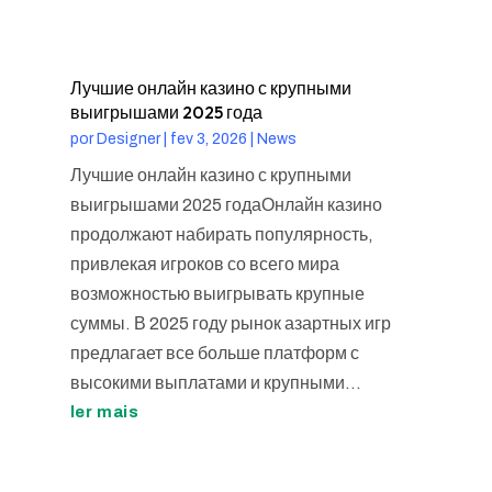
Лучшие онлайн казино с крупными
выигрышами 2025 года
por
Designer
|
fev 3, 2026
|
News
Лучшие онлайн казино с крупными
выигрышами 2025 годаОнлайн казино
продолжают набирать популярность,
привлекая игроков со всего мира
возможностью выигрывать крупные
суммы. В 2025 году рынок азартных игр
предлагает все больше платформ с
высокими выплатами и крупными...
ler mais