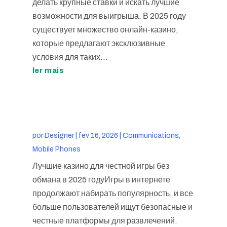
делать крупные ставки и искать лучшие
возможности для выигрыша. В 2025 году
существует множество онлайн-казино,
которые предлагают эксклюзивные
условия для таких...
ler mais
por
Designer
|
fev 16, 2026
|
Communications,
Mobile Phones
Лучшие казино для честной игры без
обмана в 2025 годуИгры в интернете
продолжают набирать популярность, и все
больше пользователей ищут безопасные и
честные платформы для развлечений.