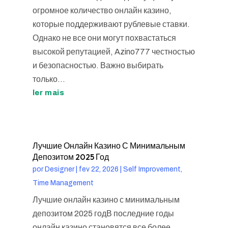
огромное количество онлайн казино,
которые поддерживают рублевые ставки.
Однако не все они могут похвастаться
высокой репутацией, Azino777 честностью
и безопасностью. Важно выбирать
только...
ler mais
Лучшие Онлайн Казино С Минимальным
Депозитом 2025 Год
por
Designer
|
fev 22, 2026
|
Self Improvement,
Time Management
Лучшие онлайн казино с минимальным
депозитом 2025 годВ последние годы
онлайн казино становятся все более