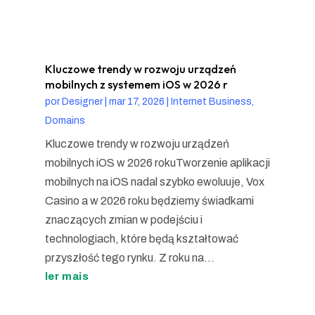
Kluczowe trendy w rozwoju urządzeń
mobilnych z systemem iOS w 2026 r
por
Designer
|
mar 17, 2026
|
Internet Business,
Domains
Kluczowe trendy w rozwoju urządzeń
mobilnych iOS w 2026 rokuTworzenie aplikacji
mobilnych na iOS nadal szybko ewoluuje, Vox
Casino a w 2026 roku będziemy świadkami
znaczących zmian w podejściu i
technologiach, które będą kształtować
przyszłość tego rynku. Z roku na...
ler mais