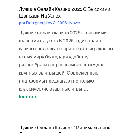
Лучшие Онлайн Казино 2025 С Высокими
Шансами На Успех
por
Designer
|
fev 3, 2026
|
News
Лучшие онлайн казино 2025 с высокими
шансами на успехВ 2025 году онлайн
казино продолжают привлекать игроков по
всему миру благодаря удобству,
разнообразию игр и возможностям для
крупных выигрышей. Современные
платформы предлагают не только
классические азартные игры,...
ler mais
Лучшие Онлайн Казино С Минимальными