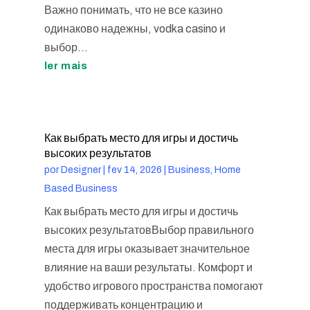
Важно понимать, что не все казино
одинаково надежны, vodka casino и
выбор...
ler mais
Как выбрать место для игры и достичь
высоких результатов
por
Designer
|
fev 14, 2026
|
Business, Home
Based Business
Как выбрать место для игры и достичь
высоких результатовВыбор правильного
места для игры оказывает значительное
влияние на ваши результаты. Комфорт и
удобство игрового пространства помогают
поддерживать концентрацию и