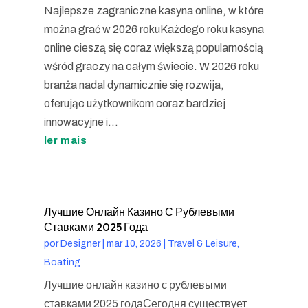
Najlepsze zagraniczne kasyna online, w które
można grać w 2026 rokuKażdego roku kasyna
online cieszą się coraz większą popularnością
wśród graczy na całym świecie. W 2026 roku
branża nadal dynamicznie się rozwija,
oferując użytkownikom coraz bardziej
innowacyjne i...
ler mais
Лучшие Онлайн Казино С Рублевыми
Ставками 2025 Года
por
Designer
|
mar 10, 2026
|
Travel & Leisure,
Boating
Лучшие онлайн казино с рублевыми
ставками 2025 годаСегодня существует