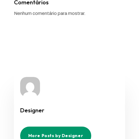
Comentários
Nenhum comentário para mostrar.
Designer
More Posts by Designer