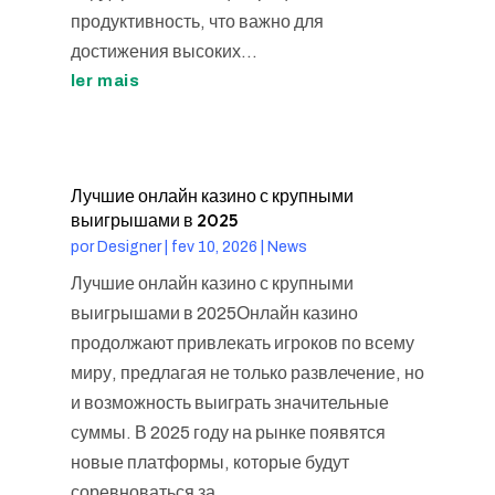
продуктивность, что важно для
достижения высоких...
ler mais
Лучшие онлайн казино с крупными
выигрышами в 2025
por
Designer
|
fev 10, 2026
|
News
Лучшие онлайн казино с крупными
выигрышами в 2025Онлайн казино
продолжают привлекать игроков по всему
миру, предлагая не только развлечение, но
и возможность выиграть значительные
суммы. В 2025 году на рынке появятся
новые платформы, которые будут
соревноваться за...