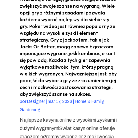
zwiększyć swoje szanse na wygraną. Wiele
opcji gry z różnymi zasadami pozwala
każdemu wybrać najlepszy dla siebie styl
gry. Poker wideo jest również popularny ze
względu na wysokie zyski i element
strategiczny. Gry z jackpotem, takie jak
Jacks Or Better, mogą zapewnić graczom
imponujące wygrane, jeśli kombinacje kart
się powiodą. Każda z tych gier zapewnia
wyjątkowe możliwości tym, którzy pragną
wielkich wygranych. Najważniejsze jest, aby
podejść do wyboru gry ze zrozumieniem jej
cech i możliwości zastosowania strategii,
aby zwiększyć szanse na sukces.
por
Designer
|
mar 17, 2026
|
Home & Family,
Gardening
Najlepsze kasyna online z wysokimi zyskami i
dużymi wygranymiŚwiat kasyn online oferuje
graczom ogromny wybór gier z możliwością