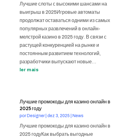
Лучшие слоты с высокими шансами на
выигрыш в 2025Игровые автоматы
продолжат оставаться одними из самых
популярных развлечений в онлайн-
мелстрой казино в 2025 году. В связи с
растущей конкуренцией на рынке и
постоянным развитием технологий,
разработчики выпускают новые...
ler mais
Лучшие промокоды для казино онлайн в
2025 году
por
Designer
|
dez 3, 2025
|
News
Лучшие промокоды для казино онлайн в
2025 годуКак выбрать выгодные