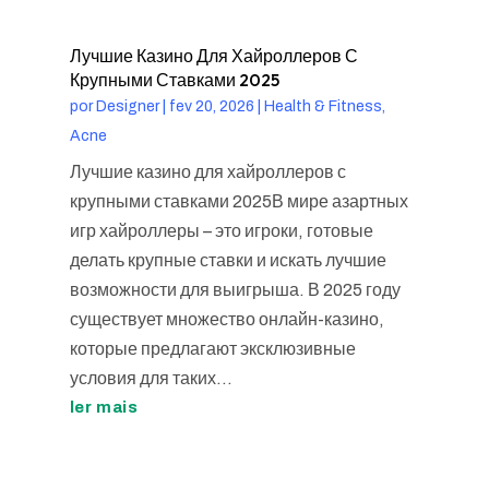
Лучшие Казино Для Хайроллеров С
Крупными Ставками 2025
por
Designer
|
fev 20, 2026
|
Health & Fitness,
Acne
Лучшие казино для хайроллеров с
крупными ставками 2025В мире азартных
игр хайроллеры – это игроки, готовые
делать крупные ставки и искать лучшие
возможности для выигрыша. В 2025 году
существует множество онлайн-казино,
которые предлагают эксклюзивные
условия для таких...
ler mais