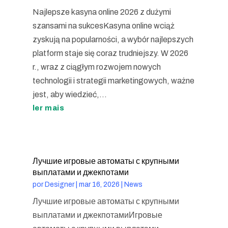
Najlepsze kasyna online 2026 z dużymi
szansami na sukcesKasyna online wciąż
zyskują na popularności, a wybór najlepszych
platform staje się coraz trudniejszy. W 2026
r., wraz z ciągłym rozwojem nowych
technologii i strategii marketingowych, ważne
jest, aby wiedzieć,...
ler mais
Лучшие игровые автоматы с крупными
выплатами и джекпотами
por
Designer
|
mar 16, 2026
|
News
Лучшие игровые автоматы с крупными
выплатами и джекпотамиИгровые