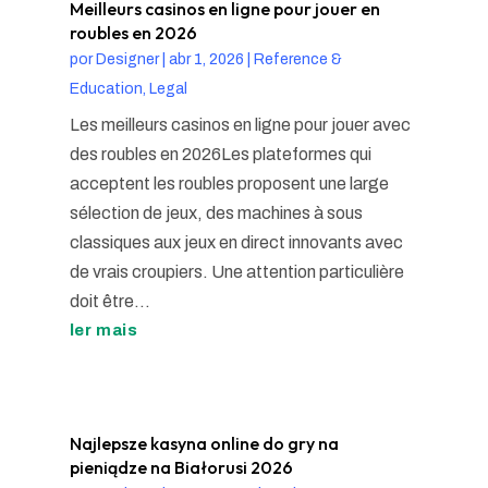
Meilleurs casinos en ligne pour jouer en
roubles en 2026
por
Designer
|
abr 1, 2026
|
Reference &
Education, Legal
Les meilleurs casinos en ligne pour jouer avec
des roubles en 2026Les plateformes qui
acceptent les roubles proposent une large
sélection de jeux, des machines à sous
classiques aux jeux en direct innovants avec
de vrais croupiers. Une attention particulière
doit être...
ler mais
Najlepsze kasyna online do gry na
pieniądze na Białorusi 2026