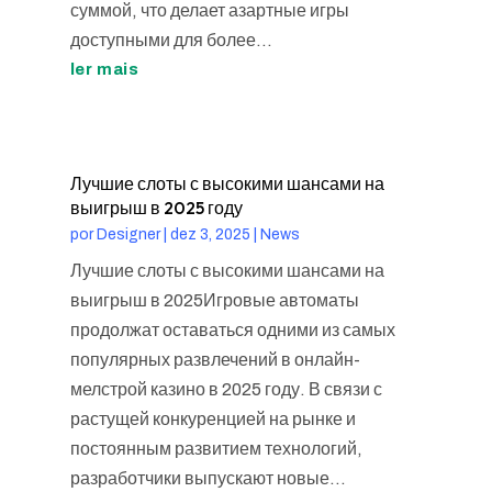
суммой, что делает азартные игры
доступными для более...
ler mais
Лучшие слоты с высокими шансами на
выигрыш в 2025 году
por
Designer
|
dez 3, 2025
|
News
Лучшие слоты с высокими шансами на
выигрыш в 2025Игровые автоматы
продолжат оставаться одними из самых
популярных развлечений в онлайн-
мелстрой казино в 2025 году. В связи с
растущей конкуренцией на рынке и
постоянным развитием технологий,
разработчики выпускают новые...