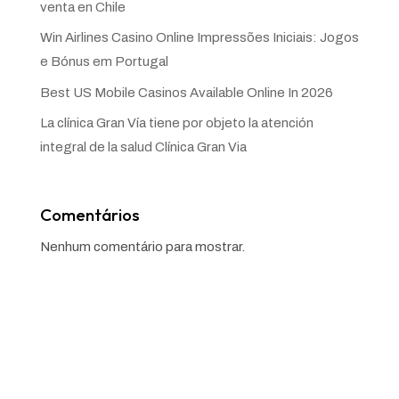
venta en Chile
Win Airlines Casino Online Impressões Iniciais: Jogos
e Bónus em Portugal
Best US Mobile Casinos Available Online In 2026
La clínica Gran Vía tiene por objeto la atención
integral de la salud Clínica Gran Via
Comentários
Nenhum comentário para mostrar.