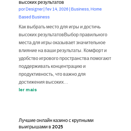
высоких результатов
por
Designer
|
fev 14, 2026
|
Business, Home
Based Business
Как выбрать место для игры и достичь
высоких результатовВыбор правильного
места для игры оказывает значительное
влияние на ваши результаты. Комфорт и
удобство игрового пространства помогают
поддерживать концентрацию и
продуктивность, что важно для
достижения высоких...
ler mais
Лучшие онлайн казино с крупными
выигрышами в 2025