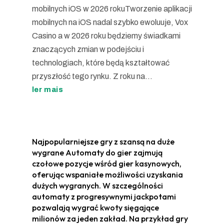
mobilnych iOS w 2026 rokuTworzenie aplikacji
mobilnych na iOS nadal szybko ewoluuje, Vox
Casino a w 2026 roku będziemy świadkami
znaczących zmian w podejściu i
technologiach, które będą kształtować
przyszłość tego rynku. Z roku na...
ler mais
Najpopularniejsze gry z szansą na duże
wygrane Automaty do gier zajmują
czołowe pozycje wśród gier kasynowych,
oferując wspaniałe możliwości uzyskania
dużych wygranych. W szczególności
automaty z progresywnymi jackpotami
pozwalają wygrać kwoty sięgające
milionów za jeden zakład. Na przykład gry