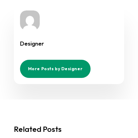
Designer
More Posts by Designer
Related Posts