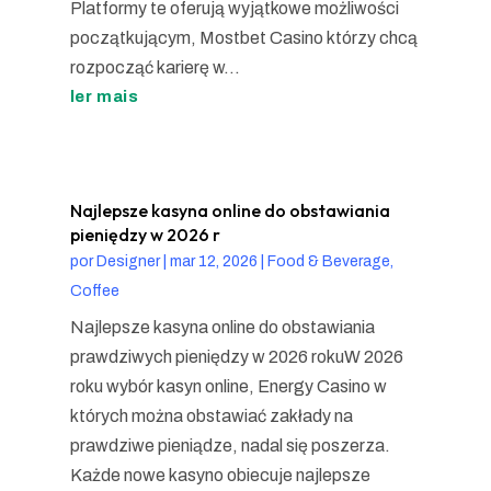
Platformy te oferują wyjątkowe możliwości
początkującym, Mostbet Casino którzy chcą
rozpocząć karierę w...
ler mais
Najlepsze kasyna online do obstawiania
pieniędzy w 2026 r
por
Designer
|
mar 12, 2026
|
Food & Beverage,
Coffee
Najlepsze kasyna online do obstawiania
prawdziwych pieniędzy w 2026 rokuW 2026
roku wybór kasyn online, Energy Casino w
których można obstawiać zakłady na
prawdziwe pieniądze, nadal się poszerza.
Każde nowe kasyno obiecuje najlepsze