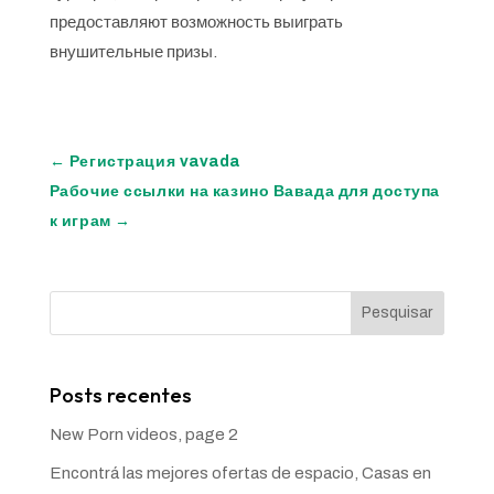
предоставляют возможность выиграть
внушительные призы.
←
Регистрация vavada
Рабочие ссылки на казино Вавада для доступа
к играм
→
Pesquisar
Posts recentes
New Porn videos, page 2
Encontrá las mejores ofertas de espacio, Casas en