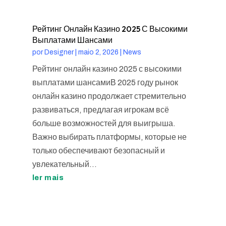
Рейтинг Онлайн Казино 2025 С Высокими
Выплатами Шансами
por
Designer
|
maio 2, 2026
|
News
Рейтинг онлайн казино 2025 с высокими
выплатами шансамиВ 2025 году рынок
онлайн казино продолжает стремительно
развиваться, предлагая игрокам всё
больше возможностей для выигрыша.
Важно выбирать платформы, которые не
только обеспечивают безопасный и
увлекательный...
ler mais