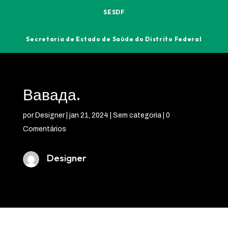
SESDF
Secretaria de Estado de Saúde do Distrito Federal
Вавада.
por
Designer
|
jan 21, 2024
| Sem categoria |
0
Comentários
Designer