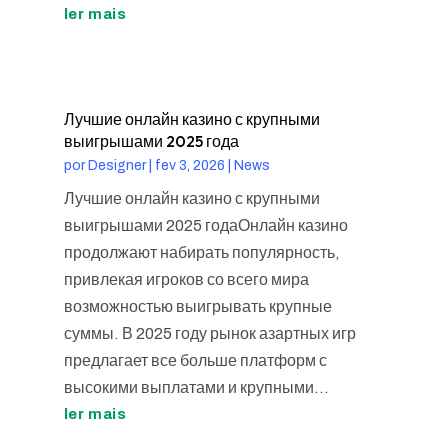
ler mais
Лучшие онлайн казино с крупными
выигрышами 2025 года
por
Designer
|
fev 3, 2026
|
News
Лучшие онлайн казино с крупными
выигрышами 2025 годаОнлайн казино
продолжают набирать популярность,
привлекая игроков со всего мира
возможностью выигрывать крупные
суммы. В 2025 году рынок азартных игр
предлагает все больше платформ с
высокими выплатами и крупными...
ler mais