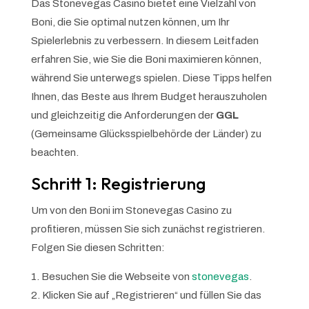
Das Stonevegas Casino bietet eine Vielzahl von
Boni, die Sie optimal nutzen können, um Ihr
Spielerlebnis zu verbessern. In diesem Leitfaden
erfahren Sie, wie Sie die Boni maximieren können,
während Sie unterwegs spielen. Diese Tipps helfen
Ihnen, das Beste aus Ihrem Budget herauszuholen
und gleichzeitig die Anforderungen der
GGL
(Gemeinsame Glücksspielbehörde der Länder) zu
beachten.
Schritt 1: Registrierung
Um von den Boni im Stonevegas Casino zu
profitieren, müssen Sie sich zunächst registrieren.
Folgen Sie diesen Schritten:
Besuchen Sie die Webseite von
stonevegas
.
Klicken Sie auf „Registrieren“ und füllen Sie das