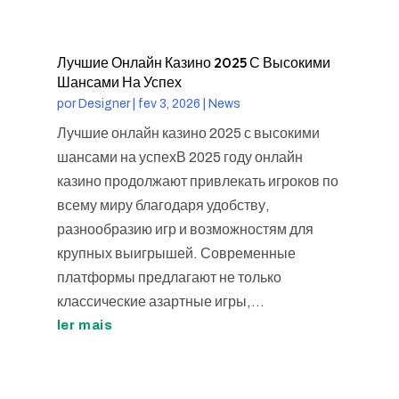
Лучшие Онлайн Казино 2025 С Высокими
Шансами На Успех
por
Designer
|
fev 3, 2026
|
News
Лучшие онлайн казино 2025 с высокими
шансами на успехВ 2025 году онлайн
казино продолжают привлекать игроков по
всему миру благодаря удобству,
разнообразию игр и возможностям для
крупных выигрышей. Современные
платформы предлагают не только
классические азартные игры,...
ler mais