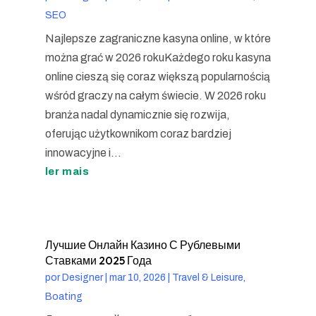
SEO
Najlepsze zagraniczne kasyna online, w które
można grać w 2026 rokuKażdego roku kasyna
online cieszą się coraz większą popularnością
wśród graczy na całym świecie. W 2026 roku
branża nadal dynamicznie się rozwija,
oferując użytkownikom coraz bardziej
innowacyjne i...
ler mais
Лучшие Онлайн Казино С Рублевыми
Ставками 2025 Года
por
Designer
|
mar 10, 2026
|
Travel & Leisure,
Boating