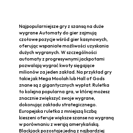
Najpopularniejsze gry z szansą na duże
wygrane Automaty do gier zajmują
czołowe pozycje wśród gier kasynowych,
oferując wspaniałe możliwości uzyskania
dużych wygranych. W szczególności
automaty z progresywnymi jackpotami
pozwalają wygrać kwoty sięgające
milionów za jeden zakład. Na przykład gry
takie jak Mega Moolah lub Hall of Gods
znane są z gigantycznych wypłat. Ruletka
to kolejna popularna gra, w której możesz
znacznie zwiększyć swoje wygrane,
dokonując zakładu strategicznego.
Europejska ruletka z mniejszą liczbą
kieszeni oferuje większe szanse na wygraną
w porównaniu z wersją amerykańską.
Blackjack pozostaje jedną z najbardziej