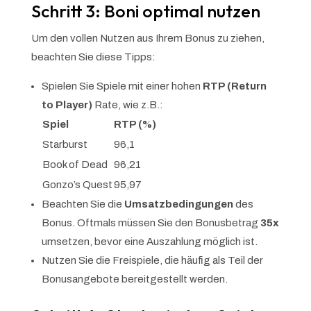
Schritt 3: Boni optimal nutzen
Um den vollen Nutzen aus Ihrem Bonus zu ziehen,
beachten Sie diese Tipps:
Spielen Sie Spiele mit einer hohen
RTP (Return
to Player)
Rate, wie z.B.:
Spiel
RTP (%)
Starburst
96,1
Book of Dead
96,21
Gonzo’s Quest
95,97
Beachten Sie die
Umsatzbedingungen
des
Bonus. Oftmals müssen Sie den Bonusbetrag
35x
umsetzen, bevor eine Auszahlung möglich ist.
Nutzen Sie die Freispiele, die häufig als Teil der
Bonusangebote bereitgestellt werden.