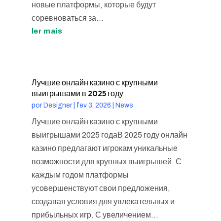
новые платформы, которые будут
соревноваться за...
ler mais
Лучшие онлайн казино с крупными
выигрышами в 2025 году
por
Designer
|
fev 3, 2026
|
News
Лучшие онлайн казино с крупными
выигрышами 2025 годаВ 2025 году онлайн
казино предлагают игрокам уникальные
возможности для крупных выигрышей. С
каждым годом платформы
усовершенствуют свои предложения,
создавая условия для увлекательных и
прибыльных игр. С увеличением...