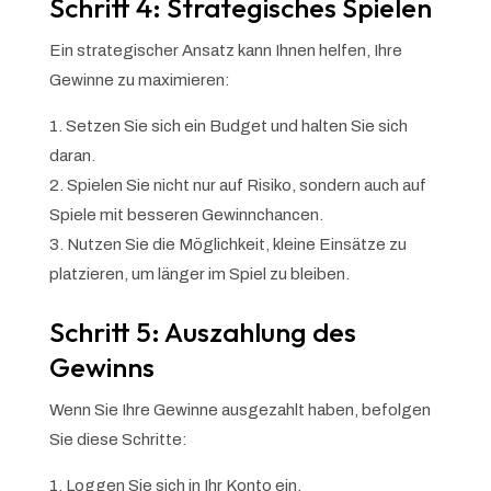
Schritt 4: Strategisches Spielen
Ein strategischer Ansatz kann Ihnen helfen, Ihre
Gewinne zu maximieren:
Setzen Sie sich ein Budget und halten Sie sich
daran.
Spielen Sie nicht nur auf Risiko, sondern auch auf
Spiele mit besseren Gewinnchancen.
Nutzen Sie die Möglichkeit, kleine Einsätze zu
platzieren, um länger im Spiel zu bleiben.
Schritt 5: Auszahlung des
Gewinns
Wenn Sie Ihre Gewinne ausgezahlt haben, befolgen
Sie diese Schritte:
Loggen Sie sich in Ihr Konto ein.