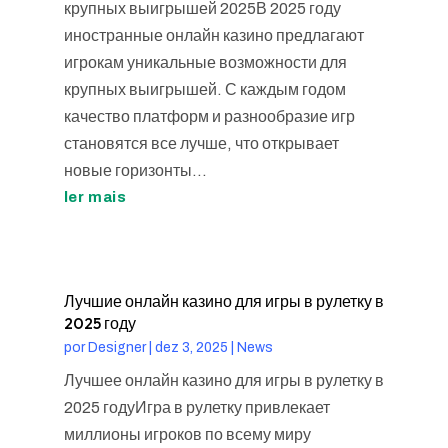
крупных выигрышей 2025В 2025 году
иностранные онлайн казино предлагают
игрокам уникальные возможности для
крупных выигрышей. С каждым годом
качество платформ и разнообразие игр
становятся все лучше, что открывает
новые горизонты...
ler mais
Лучшие онлайн казино для игры в рулетку в
2025 году
por
Designer
|
dez 3, 2025
|
News
Лучшее онлайн казино для игры в рулетку в
2025 годуИгра в рулетку привлекает
миллионы игроков по всему миру