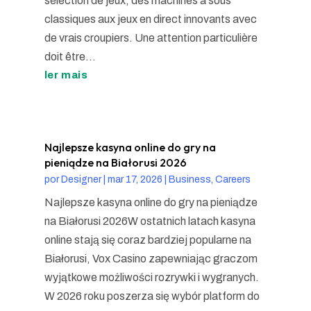
sélection de jeux, des machines à sous
classiques aux jeux en direct innovants avec
de vrais croupiers. Une attention particulière
doit être...
ler mais
Najlepsze kasyna online do gry na
pieniądze na Białorusi 2026
por
Designer
|
mar 17, 2026
|
Business, Careers
Najlepsze kasyna online do gry na pieniądze
na Białorusi 2026W ostatnich latach kasyna
online stają się coraz bardziej popularne na
Białorusi, Vox Casino zapewniając graczom
wyjątkowe możliwości rozrywki i wygranych.
W 2026 roku poszerza się wybór platform do