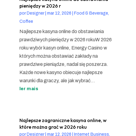
pieniędzy w 2026 r
por
Designer
|
mar 12, 2026
|
Food & Beverage,
Coffee
Najlepsze kasyna online do obstawiania
prawdziwych pieniędzy w 2026 rokuW 2026
roku wybór kasyn online, Energy Casino w
których można obstawiać zakłady na
prawdziwe pieniądze, nadal się poszerza.
Każde nowe kasyno obiecuje najlepsze
warunki dla graczy, ale jak wybrać...
ler mais
Najlepsze zagraniczne kasyna online, w
które można grać w 2026 roku
por
Designer
|
mar 12, 2026
|
Internet Business,