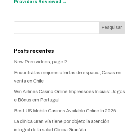
Providers Reviewed
→
Pesquisar
Posts recentes
New Porn videos, page 2
Encontrá las mejores ofertas de espacio, Casas en
venta en Chile
Win Airlines Casino Online Impressões Iniciais: Jogos
e Bónus em Portugal
Best US Mobile Casinos Available Online In 2026
La clínica Gran Vía tiene por objeto la atención
integral de la salud Clínica Gran Via