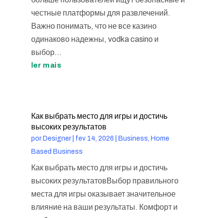
честные платформы для развлечений.
Важно понимать, что не все казино
одинаково надежны, vodka casino и
выбор...
ler mais
Как выбрать место для игры и достичь
высоких результатов
por
Designer
|
fev 14, 2026
|
Business, Home
Based Business
Как выбрать место для игры и достичь
высоких результатовВыбор правильного
места для игры оказывает значительное
влияние на ваши результаты. Комфорт и