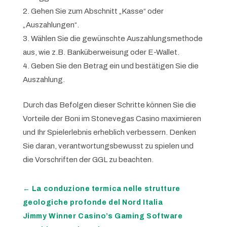
Gehen Sie zum Abschnitt „Kasse“ oder
„Auszahlungen“.
Wählen Sie die gewünschte Auszahlungsmethode
aus, wie z.B. Banküberweisung oder E-Wallet.
Geben Sie den Betrag ein und bestätigen Sie die
Auszahlung.
Durch das Befolgen dieser Schritte können Sie die
Vorteile der Boni im Stonevegas Casino maximieren
und Ihr Spielerlebnis erheblich verbessern. Denken
Sie daran, verantwortungsbewusst zu spielen und
die Vorschriften der GGL zu beachten.
←
La conduzione termica nelle strutture
geologiche profonde del Nord Italia
Jimmy Winner Casino’s Gaming Software