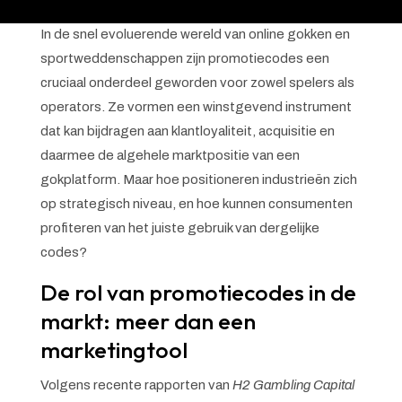
In de snel evoluerende wereld van online gokken en
sportweddenschappen zijn promotiecodes een
cruciaal onderdeel geworden voor zowel spelers als
operators. Ze vormen een winstgevend instrument
dat kan bijdragen aan klantloyaliteit, acquisitie en
daarmee de algehele marktpositie van een
gokplatform. Maar hoe positioneren industrieën zich
op strategisch niveau, en hoe kunnen consumenten
profiteren van het juiste gebruik van dergelijke
codes?
De rol van promotiecodes in de
markt: meer dan een
marketingtool
Volgens recente rapporten van
H2 Gambling Capital