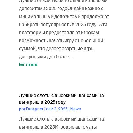
Лучшие онлайн казино с минимальными
депозитами 2025 годаОнлайн казино с
минимальными депозитами продолжают
набирать популярность в 2025 году. Эти
платформы предоставляют игрокам
возможность начать игру с небольшой
суммой, что делает азартные игры
доступными для более...
ler mais
Лучшие слоты с высокими шансами на
выигрыш в 2025 году
por
Designer
|
dez 3, 2025
|
News
Лучшие слоты с высокими шансами на
выигрыш в 2025Игровые автоматы