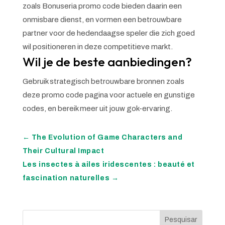
zoals Bonuseria promo code bieden daarin een
onmisbare dienst, en vormen een betrouwbare
partner voor de hedendaagse speler die zich goed
wil positioneren in deze competitieve markt.
Wil je de beste aanbiedingen?
Gebruik strategisch betrouwbare bronnen zoals
deze promo code pagina voor actuele en gunstige
codes, en bereik meer uit jouw gok-ervaring.
←
The Evolution of Game Characters and
Their Cultural Impact
Les insectes à ailes iridescentes : beauté et
fascination naturelles
→
Pesquisar