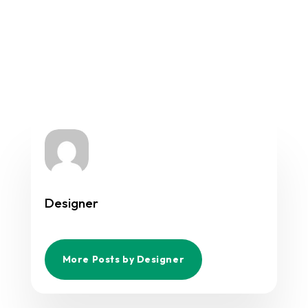
Designer
More Posts by Designer