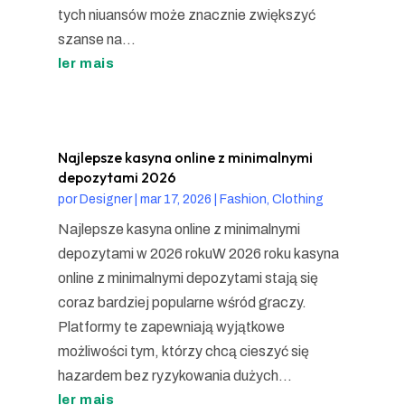
tych niuansów może znacznie zwiększyć
szanse na...
ler mais
Najlepsze kasyna online z minimalnymi
depozytami 2026
por
Designer
|
mar 17, 2026
|
Fashion, Clothing
Najlepsze kasyna online z minimalnymi
depozytami w 2026 rokuW 2026 roku kasyna
online z minimalnymi depozytami stają się
coraz bardziej popularne wśród graczy.
Platformy te zapewniają wyjątkowe
możliwości tym, którzy chcą cieszyć się
hazardem bez ryzykowania dużych...
ler mais