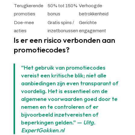
Terugkerende
50% tot 150%
Verhoogde
promoties
bonus
betrokkenheid
Doe-mee
Gratis spins /
Gerichte
acties
inzetbonussen
engagement
Is er een risico verbonden aan
promotiecodes?
“Het gebruik van promotiecodes
vereist een kritische blik; niet alle
aanbiedingen zijn even transparant of
voordelig. Het is essentieel om de
algemene voorwaarden goed door te
nemen en te controleren of er
bijvoorbeeld inzetvereisten of
beperkingen gelden.” —
Uitg.
ExpertGokken.nl