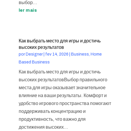
выбор...
ler mais
Как выбрать место для игры и достичь
высоких результатов
por
Designer
|
fev 14, 2026
|
Business, Home
Based Business
Как выбрать место для игры и достичь
высоких результатовВыбор правильного
места для игры оказывает значительное
влияние на ваши результаты. Комфорт и
удобство игрового пространства помогают
поддерживать концентрацию и
продуктивность, что важно для
достижения высоких...