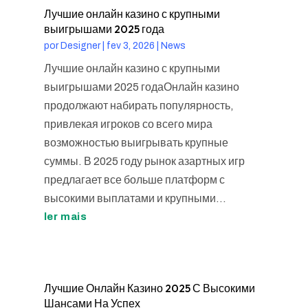
Лучшие онлайн казино с крупными
выигрышами 2025 года
por
Designer
|
fev 3, 2026
|
News
Лучшие онлайн казино с крупными
выигрышами 2025 годаОнлайн казино
продолжают набирать популярность,
привлекая игроков со всего мира
возможностью выигрывать крупные
суммы. В 2025 году рынок азартных игр
предлагает все больше платформ с
высокими выплатами и крупными...
ler mais
Лучшие Онлайн Казино 2025 С Высокими
Шансами На Успех