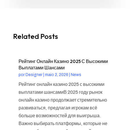
Related Posts
Рейтинг Онлайн Казино 2025 С Высокими
Выплатами Шансами
por
Designer
|
maio 2, 2026
|
News
Рейтинг онлайн казино 2025 с высокими
выплатами шансамиВ 2025 году рынок
онлайн казино продолжает стремительно
развиваться, предлагая игрокам всё
больше возможностей для выигрыша.
Важно выбирать платформы, которые не