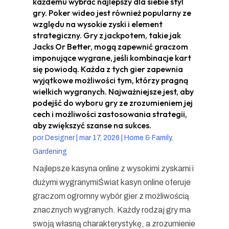
każdemu wybrać najlepszy dla siebie styl
gry. Poker wideo jest również popularny ze
względu na wysokie zyski i element
strategiczny. Gry z jackpotem, takie jak
Jacks Or Better, mogą zapewnić graczom
imponujące wygrane, jeśli kombinacje kart
się powiodą. Każda z tych gier zapewnia
wyjątkowe możliwości tym, którzy pragną
wielkich wygranych. Najważniejsze jest, aby
podejść do wyboru gry ze zrozumieniem jej
cech i możliwości zastosowania strategii,
aby zwiększyć szanse na sukces.
por
Designer
|
mar 17, 2026
|
Home & Family,
Gardening
Najlepsze kasyna online z wysokimi zyskami i
dużymi wygranymiŚwiat kasyn online oferuje
graczom ogromny wybór gier z możliwością
znacznych wygranych. Każdy rodzaj gry ma
swoją własną charakterystykę, a zrozumienie