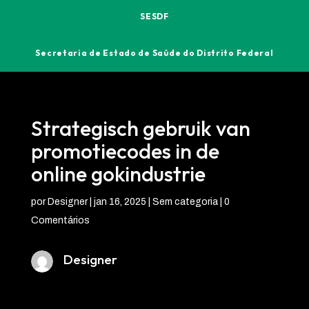
SESDF
Secretaria de Estado de Saúde do Distrito Federal
Strategisch gebruik van
promotiecodes in de
online gokindustrie
por
Designer
|
jan 16, 2025
| Sem categoria |
0
Comentários
Designer