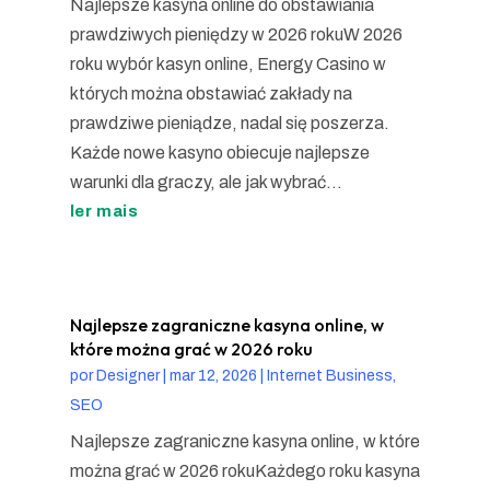
Najlepsze kasyna online do obstawiania
prawdziwych pieniędzy w 2026 rokuW 2026
roku wybór kasyn online, Energy Casino w
których można obstawiać zakłady na
prawdziwe pieniądze, nadal się poszerza.
Każde nowe kasyno obiecuje najlepsze
warunki dla graczy, ale jak wybrać...
ler mais
Najlepsze zagraniczne kasyna online, w
które można grać w 2026 roku
por
Designer
|
mar 12, 2026
|
Internet Business,
SEO
Najlepsze zagraniczne kasyna online, w które
można grać w 2026 rokuKażdego roku kasyna