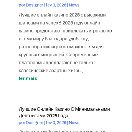
por
Designer
|
fev 3, 2026
|
News
Лучшие онлайн казино 2025 с высокими
шансами на успехВ 2025 году онлайн
казино продолжают привлекать игроков по
всему миру благодаря удобству,
разнообразию игр и возможностям для
крупных выигрышей. Современные
платформы предлагают не только
классические азартные игры,...
ler mais
Лучшие Онлайн Казино С Минимальными
Депозитами 2025 Года
por
Designer
|
fev 3, 2026
|
News