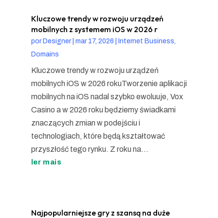
Kluczowe trendy w rozwoju urządzeń
mobilnych z systemem iOS w 2026 r
por
Designer
|
mar 17, 2026
|
Internet Business,
Domains
Kluczowe trendy w rozwoju urządzeń
mobilnych iOS w 2026 rokuTworzenie aplikacji
mobilnych na iOS nadal szybko ewoluuje, Vox
Casino a w 2026 roku będziemy świadkami
znaczących zmian w podejściu i
technologiach, które będą kształtować
przyszłość tego rynku. Z roku na...
ler mais
Najpopularniejsze gry z szansą na duże