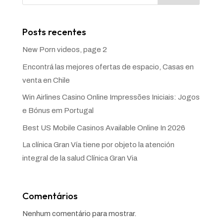
Posts recentes
New Porn videos, page 2
Encontrá las mejores ofertas de espacio, Casas en
venta en Chile
Win Airlines Casino Online Impressões Iniciais: Jogos
e Bónus em Portugal
Best US Mobile Casinos Available Online In 2026
La clínica Gran Vía tiene por objeto la atención
integral de la salud Clínica Gran Via
Comentários
Nenhum comentário para mostrar.