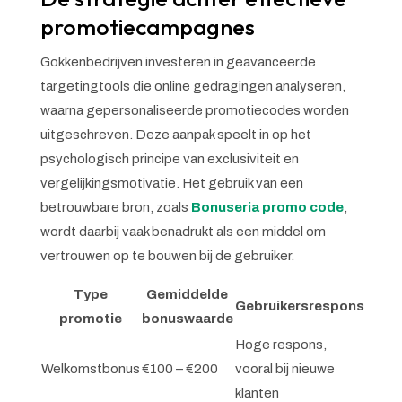
promotiecampagnes
Gokkenbedrijven investeren in geavanceerde
targetingtools die online gedragingen analyseren,
waarna gepersonaliseerde promotiecodes worden
uitgeschreven. Deze aanpak speelt in op het
psychologisch principe van exclusiviteit en
vergelijkingsmotivatie. Het gebruik van een
betrouwbare bron, zoals
Bonuseria promo code
,
wordt daarbij vaak benadrukt als een middel om
vertrouwen op te bouwen bij de gebruiker.
Type
Gemiddelde
Gebruikersrespons
promotie
bonuswaarde
Hoge respons,
Welkomstbonus
€100 – €200
vooral bij nieuwe
klanten