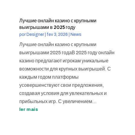
Лучшие онлайн казино с крупными
выигрышами в 2025 году
por
Designer
|
fev 3, 2026
|
News
Лучшие онлайн казино с крупными
выигрышами 2025 годаВ 2025 году онлайн
казино предлагают игрокам уникальные
возможности для крупных выигрышей. С
каждым годом платформы
усовершенствуют свои предложения,
создавая условия для увлекательных и
прибыльных игр. С увеличением...
ler mais