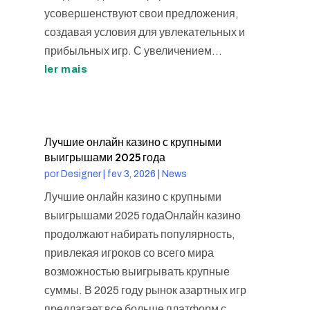
усовершенствуют свои предложения,
создавая условия для увлекательных и
прибыльных игр. С увеличением...
ler mais
Лучшие онлайн казино с крупными
выигрышами 2025 года
por
Designer
|
fev 3, 2026
|
News
Лучшие онлайн казино с крупными
выигрышами 2025 годаОнлайн казино
продолжают набирать популярность,
привлекая игроков со всего мира
возможностью выигрывать крупные
суммы. В 2025 году рынок азартных игр
предлагает все больше платформ с