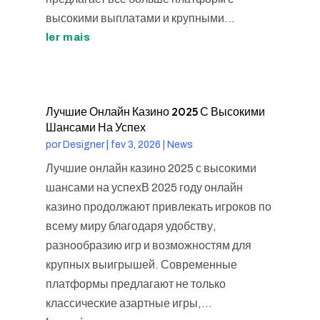
высокими выплатами и крупными...
ler mais
Лучшие Онлайн Казино 2025 С Высокими
Шансами На Успех
por
Designer
|
fev 3, 2026
|
News
Лучшие онлайн казино 2025 с высокими
шансами на успехВ 2025 году онлайн
казино продолжают привлекать игроков по
всему миру благодаря удобству,
разнообразию игр и возможностям для
крупных выигрышей. Современные
платформы предлагают не только
классические азартные игры,...