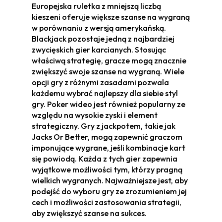
Europejska ruletka z mniejszą liczbą
kieszeni oferuje większe szanse na wygraną
w porównaniu z wersją amerykańską.
Blackjack pozostaje jedną z najbardziej
zwycięskich gier karcianych. Stosując
właściwą strategię, gracze mogą znacznie
zwiększyć swoje szanse na wygraną. Wiele
opcji gry z różnymi zasadami pozwala
każdemu wybrać najlepszy dla siebie styl
gry. Poker wideo jest również popularny ze
względu na wysokie zyski i element
strategiczny. Gry z jackpotem, takie jak
Jacks Or Better, mogą zapewnić graczom
imponujące wygrane, jeśli kombinacje kart
się powiodą. Każda z tych gier zapewnia
wyjątkowe możliwości tym, którzy pragną
wielkich wygranych. Najważniejsze jest, aby
podejść do wyboru gry ze zrozumieniem jej
cech i możliwości zastosowania strategii,
aby zwiększyć szanse na sukces.