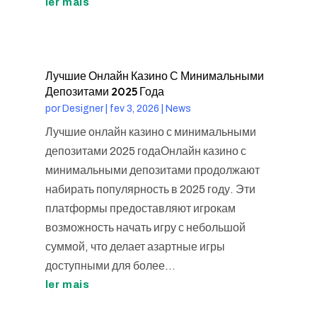
ler mais
Лучшие Онлайн Казино С Минимальными
Депозитами 2025 Года
por
Designer
|
fev 3, 2026
|
News
Лучшие онлайн казино с минимальными
депозитами 2025 годаОнлайн казино с
минимальными депозитами продолжают
набирать популярность в 2025 году. Эти
платформы предоставляют игрокам
возможность начать игру с небольшой
суммой, что делает азартные игры
доступными для более...
ler mais