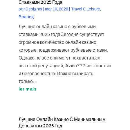
Ставками 2025 Года
por
Designer
|
mar 10, 2026
|
Travel & Leisure,
Boating
Лучшие онлайн казино с рублевыми
ставками 2025 годаСегодня существует
огромное количество онлайн казино,
которые поддерживают рублевые ставки.
Однако не все они могут похвастаться
высокой репутацией, Azino777 честностью
и безопасностью. Важно выбирать
только...
ler mais
Лучшие Онлайн Казино С Минимальным
Депозитом 2025 Год