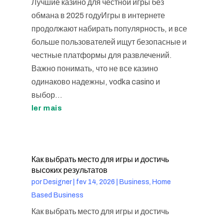
Лучшие казино для честной игры без
обмана в 2025 годуИгры в интернете
продолжают набирать популярность, и все
больше пользователей ищут безопасные и
честные платформы для развлечений.
Важно понимать, что не все казино
одинаково надежны, vodka casino и
выбор...
ler mais
Как выбрать место для игры и достичь
высоких результатов
por
Designer
|
fev 14, 2026
|
Business, Home
Based Business
Как выбрать место для игры и достичь