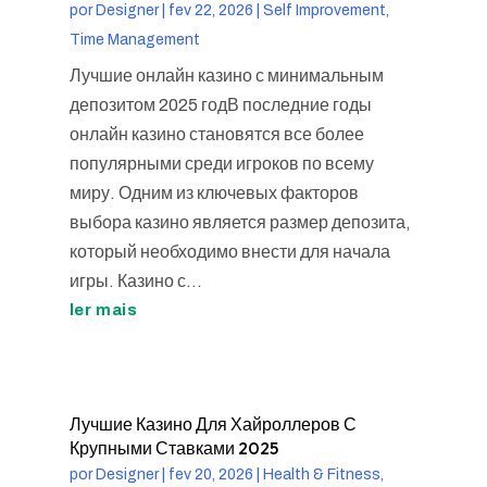
por
Designer
|
fev 22, 2026
|
Self Improvement,
Time Management
Лучшие онлайн казино с минимальным
депозитом 2025 годВ последние годы
онлайн казино становятся все более
популярными среди игроков по всему
миру. Одним из ключевых факторов
выбора казино является размер депозита,
который необходимо внести для начала
игры. Казино с...
ler mais
Лучшие Казино Для Хайроллеров С
Крупными Ставками 2025
por
Designer
|
fev 20, 2026
|
Health & Fitness,