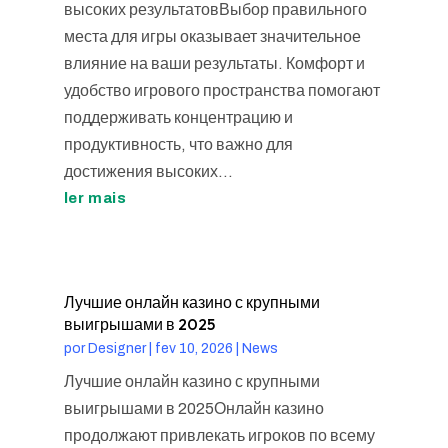
высоких результатовВыбор правильного
места для игры оказывает значительное
влияние на ваши результаты. Комфорт и
удобство игрового пространства помогают
поддерживать концентрацию и
продуктивность, что важно для
достижения высоких...
ler mais
Лучшие онлайн казино с крупными
выигрышами в 2025
por
Designer
|
fev 10, 2026
|
News
Лучшие онлайн казино с крупными
выигрышами в 2025Онлайн казино
продолжают привлекать игроков по всему