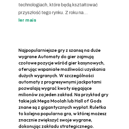
technologiach, które będą kształtować
przyszłość tego rynku. Z roku na...
ler mais
Najpopularniejsze gry z szansą na duże
wygrane Automaty do gier zajmują
czołowe pozycje wśród gier kasynowych,
oferując wspaniałe możliwości uzyskania
dużych wygranych. W szczególności
automaty z progresywnymi jackpotami
pozwalają wygrać kwoty sięgające
milionów za jeden zakład. Na przykład gry
takie jak Mega Moolah lub Hall of Gods
znane są z gigantycznych wypłat. Ruletka
to kolejna popularna gra, w której możesz
znacznie zwiększyć swoje wygrane,
dokonując zakładu strategicznego.