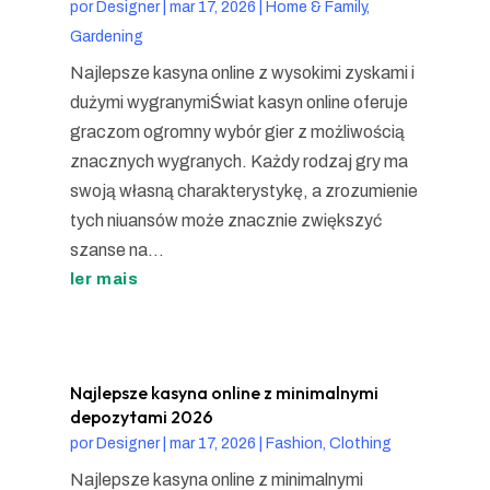
por
Designer
|
mar 17, 2026
|
Home & Family,
Gardening
Najlepsze kasyna online z wysokimi zyskami i
dużymi wygranymiŚwiat kasyn online oferuje
graczom ogromny wybór gier z możliwością
znacznych wygranych. Każdy rodzaj gry ma
swoją własną charakterystykę, a zrozumienie
tych niuansów może znacznie zwiększyć
szanse na...
ler mais
Najlepsze kasyna online z minimalnymi
depozytami 2026
por
Designer
|
mar 17, 2026
|
Fashion, Clothing
Najlepsze kasyna online z minimalnymi