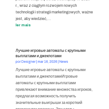
r., wraz z ciągłym rozwojem nowych
technologii i strategii marketingowych, ważne
jest, aby wiedzieć,...
ler mais
Лучшие игровые автоматы с крупными
выплатами и джекпотами
por
Designer
|
mar 16, 2026
|
News
Лучшие игровые автоматы с крупными
выплатами и джекпотамиИгровые
автоматы с крупными выплатами
привлекают внимание множества игроков,
предлагая возможность получить
значительные выигрыши за короткий