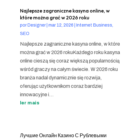
Najlepsze zagraniczne kasyna online, w
które można grać w 2026 roku
por
Designer
|
mar 12, 2026
|
Internet Business,
SEO
Najlepsze zagraniczne kasyna online, w które
można grać w 2026 rokuKażdego roku kasyna
online cieszą się coraz większą popularnością
wśród graczy na całym świecie. W 2026 roku
branża nadal dynamicznie się rozwija,
oferując użytkownikom coraz bardziej
innowacyjne i...
ler mais
Лучшие Онлайн Казино С Рублевыми