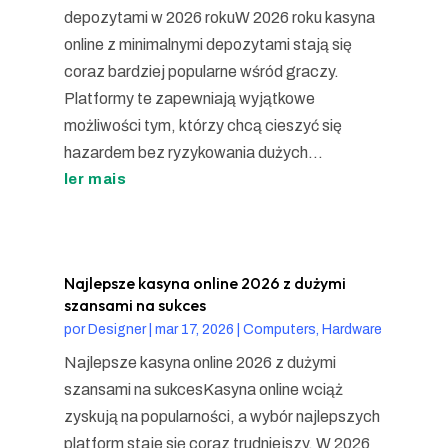
depozytami w 2026 rokuW 2026 roku kasyna
online z minimalnymi depozytami stają się
coraz bardziej popularne wśród graczy.
Platformy te zapewniają wyjątkowe
możliwości tym, którzy chcą cieszyć się
hazardem bez ryzykowania dużych...
ler mais
Najlepsze kasyna online 2026 z dużymi
szansami na sukces
por
Designer
|
mar 17, 2026
|
Computers, Hardware
Najlepsze kasyna online 2026 z dużymi
szansami na sukcesKasyna online wciąż
zyskują na popularności, a wybór najlepszych
platform staje się coraz trudniejszy. W 2026