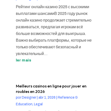
Рейтинг онлайн казино 2025 с высокими
выплатами шансамиВ 2025 году рынок
онлайн казино продолжает стремительно
развиваться, предлагая игрокам всё
больше возможностей для выигрыша.
Важно выбирать платформы, которые не
только обеспечивают безопасный и
увлекательный...
ler mais
Meilleurs casinos en ligne pour jouer en
roubles en 2026
por
Designer
|
abr 1, 2026
|
Reference &
Education, Legal