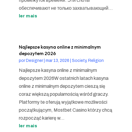
промежуток времени. Эти слоты
обеспечивают не только захватывающий...
ler mais
Najlepsze kasyna online z minimalnym
depozytem 2026
por
Designer
|
mar 13, 2026
|
Society, Religion
Najlepsze kasyna online z minimalnym
depozytem 2026W ostatnich latach kasyna
online z minimalnym depozytem cieszą się
coraz większą popularnością wśród graczy.
Platformy te oferują wyjątkowe możliwości
początkującym, Mostbet Casino którzy chcą
rozpocząć karierę w...
ler mais