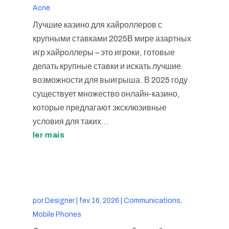
Acne
Лучшие казино для хайроллеров с
крупными ставками 2025В мире азартных
игр хайроллеры – это игроки, готовые
делать крупные ставки и искать лучшие
возможности для выигрыша. В 2025 году
существует множество онлайн-казино,
которые предлагают эксклюзивные
условия для таких...
ler mais
por
Designer
|
fev 16, 2026
|
Communications,
Mobile Phones