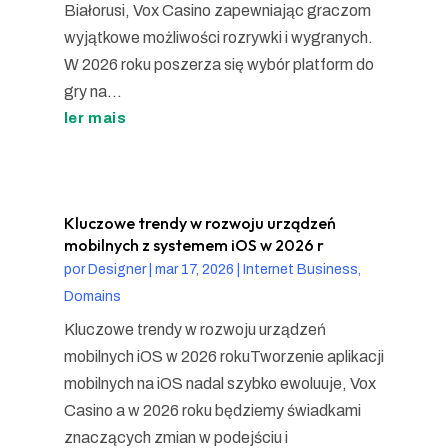
Białorusi, Vox Casino zapewniając graczom
wyjątkowe możliwości rozrywki i wygranych.
W 2026 roku poszerza się wybór platform do
gry na...
ler mais
Kluczowe trendy w rozwoju urządzeń
mobilnych z systemem iOS w 2026 r
por
Designer
|
mar 17, 2026
|
Internet Business,
Domains
Kluczowe trendy w rozwoju urządzeń
mobilnych iOS w 2026 rokuTworzenie aplikacji
mobilnych na iOS nadal szybko ewoluuje, Vox
Casino a w 2026 roku będziemy świadkami
znaczących zmian w podejściu i