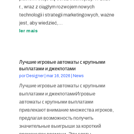
r., wraz z ciągłym rozwojem nowych
technologii i strategii marketingowych, ważne
jest, aby wiedzieć,...
ler mais
Лучшие игровые автоматы с крупными
выплатами и джекпотами
por
Designer
|
mar 16, 2026
|
News
Лучшие игровые автоматы с крупными
выплатами и джекпотамиИгровые
автоматы с крупными выплатами
привлекают внимание множества игроков,
предлагая возможность получить
значительные выигрыши за короткий