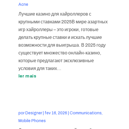
Acne
Лучшие казино для хайроллеров с
крупными ставками 2025В мире азартных
игр хайроллеры – это игроки, готовые
делать крупные ставки и искать лучшие
возможности для выигрыша. В 2025 году
существует множество онлайн-казино,
которые предлагают эксклюзивные
условия для таких...
ler mais
por
Designer
|
fev 16, 2026
|
Communications,
Mobile Phones