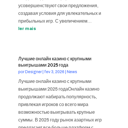
усовершенствуют свои предложения,
создавая условия для увлекательных и
прибыльных игр. С увеличением...
ler mais
Лучшие онлайн казино с крупными
выигрышами 2025 года
por
Designer
|
fev 3, 2026
|
News
Лучшие онлайн казино с крупными
выигрышами 2025 годаОнлайн казино
продолжают набирать популярность,
привлекая игроков со всего мира
возможностью выигрывать крупные
суммы. В 2025 году рынок азартных игр
предлагает все больше платформ с