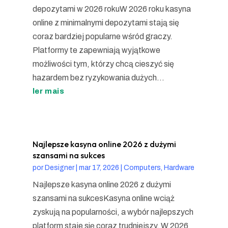
depozytami w 2026 rokuW 2026 roku kasyna
online z minimalnymi depozytami stają się
coraz bardziej popularne wśród graczy.
Platformy te zapewniają wyjątkowe
możliwości tym, którzy chcą cieszyć się
hazardem bez ryzykowania dużych...
ler mais
Najlepsze kasyna online 2026 z dużymi
szansami na sukces
por
Designer
|
mar 17, 2026
|
Computers, Hardware
Najlepsze kasyna online 2026 z dużymi
szansami na sukcesKasyna online wciąż
zyskują na popularności, a wybór najlepszych
platform staje się coraz trudniejszy. W 2026