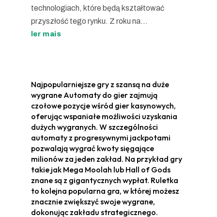
technologiach, które będą kształtować
przyszłość tego rynku. Z roku na...
ler mais
Najpopularniejsze gry z szansą na duże
wygrane Automaty do gier zajmują
czołowe pozycje wśród gier kasynowych,
oferując wspaniałe możliwości uzyskania
dużych wygranych. W szczególności
automaty z progresywnymi jackpotami
pozwalają wygrać kwoty sięgające
milionów za jeden zakład. Na przykład gry
takie jak Mega Moolah lub Hall of Gods
znane są z gigantycznych wypłat. Ruletka
to kolejna popularna gra, w której możesz
znacznie zwiększyć swoje wygrane,
dokonując zakładu strategicznego.