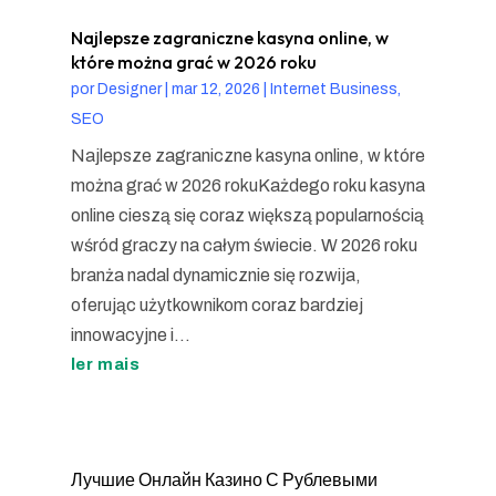
Najlepsze zagraniczne kasyna online, w
które można grać w 2026 roku
por
Designer
|
mar 12, 2026
|
Internet Business,
SEO
Najlepsze zagraniczne kasyna online, w które
można grać w 2026 rokuKażdego roku kasyna
online cieszą się coraz większą popularnością
wśród graczy na całym świecie. W 2026 roku
branża nadal dynamicznie się rozwija,
oferując użytkownikom coraz bardziej
innowacyjne i...
ler mais
Лучшие Онлайн Казино С Рублевыми