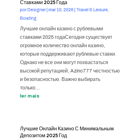
Ставками 2025 Года
por
Designer
|
mar 10, 2026
|
Travel & Leisure,
Boating
Лучшие онлайн казино с рублевыми
ставками 2025 годаСегодня существует
огромное количество онлайн казино,
которые поддерживают рублевые ставки.
Однако не все они могут похвастаться
высокой репутацией, Azino777 честностью
и безопасностью. Важно выбирать
только...
ler mais
Лучшие Онлайн Казино С Минимальным
Депозитом 2025 Год