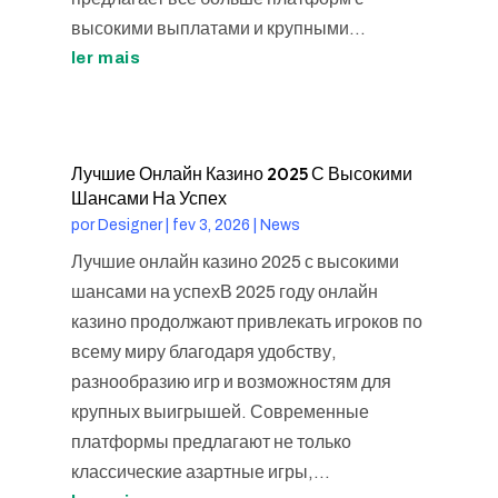
высокими выплатами и крупными...
ler mais
Лучшие Онлайн Казино 2025 С Высокими
Шансами На Успех
por
Designer
|
fev 3, 2026
|
News
Лучшие онлайн казино 2025 с высокими
шансами на успехВ 2025 году онлайн
казино продолжают привлекать игроков по
всему миру благодаря удобству,
разнообразию игр и возможностям для
крупных выигрышей. Современные
платформы предлагают не только
классические азартные игры,...