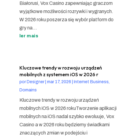
Białorusi, Vox Casino zapewniając graczom
wyjątkowe możliwości rozrywki i wygranych.
W 2026 roku poszerza się wybór platform do
gry na...
ler mais
Kluczowe trendy w rozwoju urządzeń
mobilnych z systemem iOS w 2026 r
por
Designer
|
mar 17, 2026
|
Internet Business,
Domains
Kluczowe trendy w rozwoju urządzeń
mobilnych iOS w 2026 rokuTworzenie aplikacji
mobilnych na iOS nadal szybko ewoluuje, Vox
Casino a w 2026 roku będziemy świadkami
znaczących zmian w podejściu i