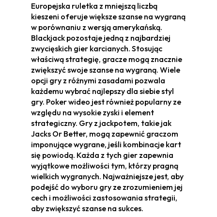
Europejska ruletka z mniejszą liczbą
kieszeni oferuje większe szanse na wygraną
w porównaniu z wersją amerykańską.
Blackjack pozostaje jedną z najbardziej
zwycięskich gier karcianych. Stosując
właściwą strategię, gracze mogą znacznie
zwiększyć swoje szanse na wygraną. Wiele
opcji gry z różnymi zasadami pozwala
każdemu wybrać najlepszy dla siebie styl
gry. Poker wideo jest również popularny ze
względu na wysokie zyski i element
strategiczny. Gry z jackpotem, takie jak
Jacks Or Better, mogą zapewnić graczom
imponujące wygrane, jeśli kombinacje kart
się powiodą. Każda z tych gier zapewnia
wyjątkowe możliwości tym, którzy pragną
wielkich wygranych. Najważniejsze jest, aby
podejść do wyboru gry ze zrozumieniem jej
cech i możliwości zastosowania strategii,
aby zwiększyć szanse na sukces.