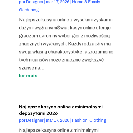
por
Designer
|
mar 17, 2026
|
Home & Family,
Gardening
Najlepsze kasyna online z wysokimi zyskami i
dużymi wygranymiŚwiat kasyn online oferuje
graczom ogromny wybór gier z możliwością
znacznych wygranych. Każdy rodzaj gry ma
swoją własną charakterystykę, a zrozumienie
tych niuansów może znacznie zwiększyć
szanse na...
ler mais
Najlepsze kasyna online z minimalnymi
depozytami 2026
por
Designer
|
mar 17, 2026
|
Fashion, Clothing
Najlepsze kasyna online z minimalnymi