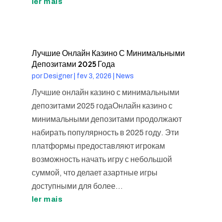
ler mais
Лучшие Онлайн Казино С Минимальными
Депозитами 2025 Года
por
Designer
|
fev 3, 2026
|
News
Лучшие онлайн казино с минимальными
депозитами 2025 годаОнлайн казино с
минимальными депозитами продолжают
набирать популярность в 2025 году. Эти
платформы предоставляют игрокам
возможность начать игру с небольшой
суммой, что делает азартные игры
доступными для более...
ler mais