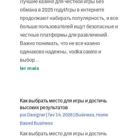
Лучшие казино для честной игры без
обмана в 2025 годуИгры в интернете
продолжают набирать популярность, и все
больше пользователей ищут безопасные и
честные платформы для развлечений.
Важно понимать, что не все казино
одинаково надежны, vodka casino и
выбор...
ler mais
Как выбрать место для игры и достичь
высоких результатов
por
Designer
|
fev 14, 2026
|
Business, Home
Based Business
Как выбрать место для игры и достичь