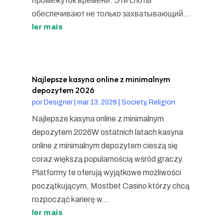
промежуток времени. Эти слоты
обеспечивают не только захватывающий...
ler mais
Najlepsze kasyna online z minimalnym
depozytem 2026
por
Designer
|
mar 13, 2026
|
Society, Religion
Najlepsze kasyna online z minimalnym
depozytem 2026W ostatnich latach kasyna
online z minimalnym depozytem cieszą się
coraz większą popularnością wśród graczy.
Platformy te oferują wyjątkowe możliwości
początkującym, Mostbet Casino którzy chcą
rozpocząć karierę w...
ler mais