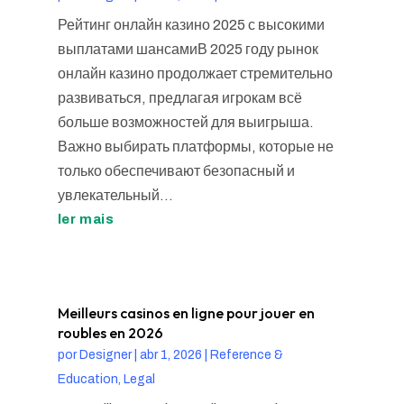
Рейтинг онлайн казино 2025 с высокими
выплатами шансамиВ 2025 году рынок
онлайн казино продолжает стремительно
развиваться, предлагая игрокам всё
больше возможностей для выигрыша.
Важно выбирать платформы, которые не
только обеспечивают безопасный и
увлекательный...
ler mais
Meilleurs casinos en ligne pour jouer en
roubles en 2026
por
Designer
|
abr 1, 2026
|
Reference &
Education, Legal