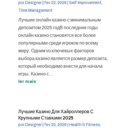
por
Designer
|
fev 22, 2026
|
Self Improvement,
Time Management
Лучшие онлайн казино с минимальным
депозитом 2025 годВ последние годы
онлайн казино становятся все более
популярными среди игроков по всему
миру. Одним из ключевых факторов
выбора казино является размер депозита,
который необходимо внести для начала
игры. Казино с...
ler mais
Лучшие Казино Для Хайроллеров С
Крупными Ставками 2025
por
Designer
|
fev 20, 2026
|
Health & Fitness,