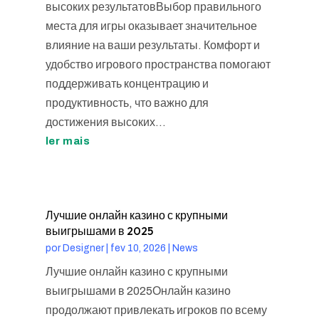
высоких результатовВыбор правильного
места для игры оказывает значительное
влияние на ваши результаты. Комфорт и
удобство игрового пространства помогают
поддерживать концентрацию и
продуктивность, что важно для
достижения высоких...
ler mais
Лучшие онлайн казино с крупными
выигрышами в 2025
por
Designer
|
fev 10, 2026
|
News
Лучшие онлайн казино с крупными
выигрышами в 2025Онлайн казино
продолжают привлекать игроков по всему