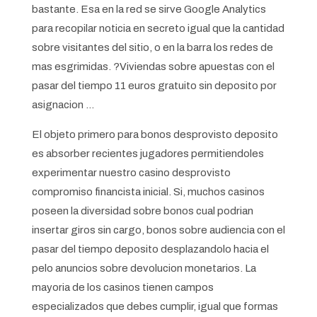
bastante. Esa en la red se sirve Google Analytics
para recopilar noticia en secreto igual que la cantidad
sobre visitantes del sitio, o en la barra los redes de
mas esgrimidas. ?Viviendas sobre apuestas con el
pasar del tiempo 11 euros gratuito sin deposito por
asignacion …
El objeto primero para bonos desprovisto deposito
es absorber recientes jugadores permitiendoles
experimentar nuestro casino desprovisto
compromiso financista inicial. Si, muchos casinos
poseen la diversidad sobre bonos cual podrian
insertar giros sin cargo, bonos sobre audiencia con el
pasar del tiempo deposito desplazandolo hacia el
pelo anuncios sobre devolucion monetarios. La
mayoria de los casinos tienen campos
especializados que debes cumplir, igual que formas