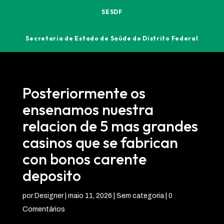
SESDF
Secretaria de Estado de Saúde do Distrito Federal
Posteriormente os
ensenamos nuestra
relacion de 5 mas grandes
casinos que se fabrican
con bonos carente
deposito
por
Designer
|
maio 11, 2026
| Sem categoria |
0
Comentários