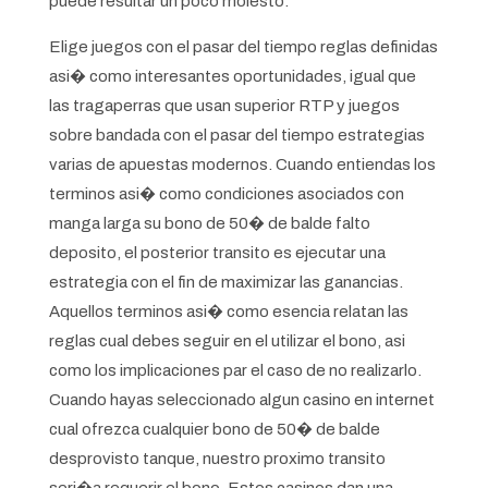
puede resultar un poco molesto.
Elige juegos con el pasar del tiempo reglas definidas
asi� como interesantes oportunidades, igual que
las tragaperras que usan superior RTP y juegos
sobre bandada con el pasar del tiempo estrategias
varias de apuestas modernos. Cuando entiendas los
terminos asi� como condiciones asociados con
manga larga su bono de 50� de balde falto
deposito, el posterior transito es ejecutar una
estrategia con el fin de maximizar las ganancias.
Aquellos terminos asi� como esencia relatan las
reglas cual debes seguir en el utilizar el bono, asi
como los implicaciones par el caso de no realizarlo.
Cuando hayas seleccionado algun casino en internet
cual ofrezca cualquier bono de 50� de balde
desprovisto tanque, nuestro proximo transito
seri�a requerir el bono. Estos casinos dan una