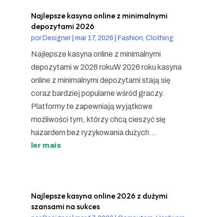
Najlepsze kasyna online z minimalnymi
depozytami 2026
por
Designer
|
mar 17, 2026
|
Fashion, Clothing
Najlepsze kasyna online z minimalnymi
depozytami w 2026 rokuW 2026 roku kasyna
online z minimalnymi depozytami stają się
coraz bardziej popularne wśród graczy.
Platformy te zapewniają wyjątkowe
możliwości tym, którzy chcą cieszyć się
hazardem bez ryzykowania dużych...
ler mais
Najlepsze kasyna online 2026 z dużymi
szansami na sukces