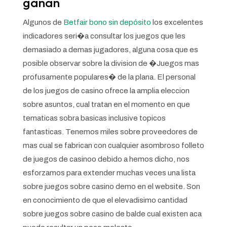
ganan
Algunos de
Betfair bono sin depósito
los excelentes
indicadores seri�a consultar los juegos que les
demasiado a demas jugadores, alguna cosa que es
posible observar sobre la division de �Juegos mas
profusamente populares� de la plana. El personal
de los juegos de casino ofrece la amplia eleccion
sobre asuntos, cual tratan en el momento en que
tematicas sobra basicas inclusive topicos
fantasticas. Tenemos miles sobre proveedores de
mas cual se fabrican con cualquier asombroso folleto
de juegos de casinoo debido a hemos dicho, nos
esforzamos para extender muchas veces una lista
sobre juegos sobre casino demo en el website. Son
en conocimiento de que el elevadisimo cantidad
sobre juegos sobre casino de balde cual existen aca