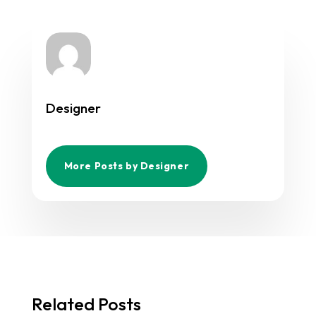
Designer
More Posts by Designer
Related Posts