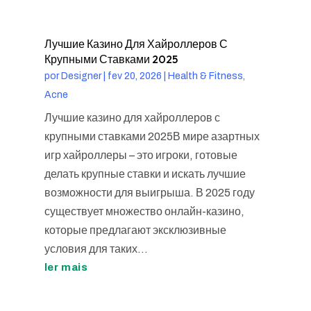
Лучшие Казино Для Хайроллеров С
Крупными Ставками 2025
por
Designer
|
fev 20, 2026
|
Health & Fitness,
Acne
Лучшие казино для хайроллеров с
крупными ставками 2025В мире азартных
игр хайроллеры – это игроки, готовые
делать крупные ставки и искать лучшие
возможности для выигрыша. В 2025 году
существует множество онлайн-казино,
которые предлагают эксклюзивные
условия для таких...
ler mais