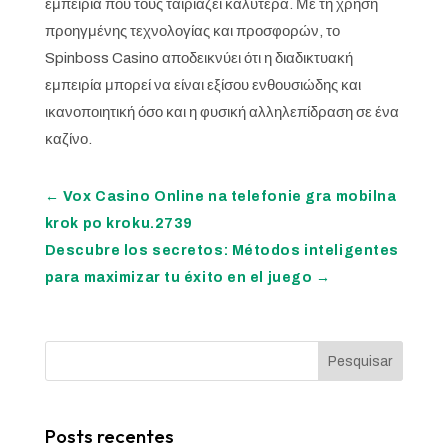
εμπειρία που τους ταιριάζει καλύτερα. Με τη χρήση
προηγμένης τεχνολογίας και προσφορών, το
Spinboss Casino αποδεικνύει ότι η διαδικτυακή
εμπειρία μπορεί να είναι εξίσου ενθουσιώδης και
ικανοποιητική όσο και η φυσική αλληλεπίδραση σε ένα
καζίνο.
←
Vox Casino Online na telefonie gra mobilna
krok po kroku.2739
Descubre los secretos: Métodos inteligentes
para maximizar tu éxito en el juego
→
Pesquisar
Posts recentes