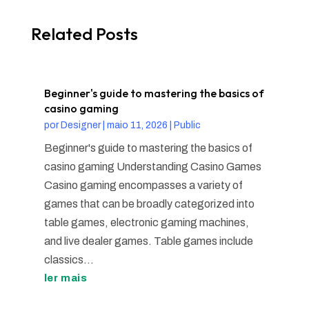
Related Posts
Beginner's guide to mastering the basics of
casino gaming
por
Designer
|
maio 11, 2026
|
Public
Beginner's guide to mastering the basics of
casino gaming Understanding Casino Games
Casino gaming encompasses a variety of
games that can be broadly categorized into
table games, electronic gaming machines,
and live dealer games. Table games include
classics...
ler mais