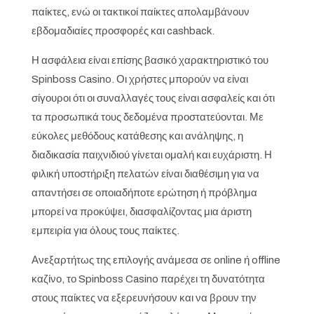
παίκτες, ενώ οι τακτικοί παίκτες απολαμβάνουν
εβδομαδιαίες προσφορές και cashback.
Η ασφάλεια είναι επίσης βασικό χαρακτηριστικό του
Spinboss Casino. Οι χρήστες μπορούν να είναι
σίγουροι ότι οι συναλλαγές τους είναι ασφαλείς και ότι
τα προσωπικά τους δεδομένα προστατεύονται. Με
εύκολες μεθόδους κατάθεσης και ανάληψης, η
διαδικασία παιχνιδιού γίνεται ομαλή και ευχάριστη. Η
φιλική υποστήριξη πελατών είναι διαθέσιμη για να
απαντήσει σε οποιαδήποτε ερώτηση ή πρόβλημα
μπορεί να προκύψει, διασφαλίζοντας μια άριστη
εμπειρία για όλους τους παίκτες.
Ανεξαρτήτως της επιλογής ανάμεσα σε online ή offline
καζίνο, το Spinboss Casino παρέχει τη δυνατότητα
στους παίκτες να εξερευνήσουν και να βρουν την