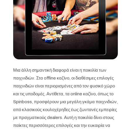
Μια άλλη σημαντική διαφορά είναι η ποικιλία των
παιχνιδιών. Στα offline καζίνο, οι διαθέσιμες επιλογές
παιχνιδιών είναι περιορισμένες από τον φυσικό χώρο
και τις υποδομές. Αντίθετα, τα online καζίνο, όπως το
Spinboss, προσφέρουν μια μεγάλη γκάμα παιχνιδιών,
από κλασικούς κουλοχέρηδες έως ζωντανές εμπειρίες
με πραγματικούς dealers. Αυτή η ποικιλία δίνει στους
παίκτες περισσότερες επιλογές και την ευκαιρία να