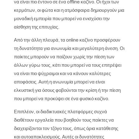
να είναι πιο έντονο σε ένα offline καζίνο. Οι ήχοι των
κερμάτων, οι φώτα και η ατμόσφαιρα δημιουργούν μια
μοναδική εμπειρία που μπορεί να ενισχύσει την
αίσθηση της επιτυχίας.
Από την άλλη πλευρά, τα online καζίνο προσφέρουν
τη δυνατότητα για ανωνυμία και μεγαλύτερη άνεση. Οι
παίκτες μπορούν να παίζουν χωρίς την πίεση των
άλλων γύρω τους, κάτι που μπορεί να τους επιτρέψει
να είναι πιο ψύχραιμοι και να κάνουν καλύτερες
αποφάσεις. Αυτή η ανωνυμία μπορεί να είναι
ελκυστική για όσους φοβούνται την κρίση ή την πίεση
που μπορεί να προκύψει σε ένα φυσικό καζίνο.
Επιπλέον, οι διαδικτυακές πλατφόρμες συχνά
διαθέτουν εργαλεία που βοηθούν τους παίκτες να
διαχειρίζονται τον τζόγο τους, όπως όρια κατάθεσης
και αυτοαποκλεισμούς. Αυτές οι δυνατότητες