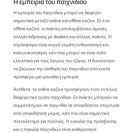
Η εμπειρία του παιχνιδιού
Η εμπειρία του παιχνιδιού μπορεί να διαφέρει
σημαντικά μεταξύ online και offline καζίνο. Σε ένα
offline καζίνο, οι παίκτες απολαμβάνουν άμεσες
αλληλεπιδράσεις με dealers και άλλους παίκτες. Η
ατμόσφαιρα είναι συχνά γεμάτη ενθουσιασμό και
κοινωνικοποίηση, κάτι που μπορεί να είναι πολύ
ελκυστικό για τους λάτρεις του τζόγου. Η δυνατότητα
να βιώνουν την αίσθηση του παιχνιδιού από κοντά
προσφέρει μια μοναδική εμπειρία.
Αντίθετα, τα online καζίνο προσφέρουν έναν εντελώς
διαφορετικό τρόπο παιχνιδιού. Οι παίκτες μπορούν να
συμμετάσχουν σε παιχνίδια σε οποιαδήποτε στιγμή και
από οποιοδήποτε μέρος, κάτι που είναι σημαντικό
πλεονέκτημα για πολλούς. Η ευκολία της πρόσβασης
και η ποικιλία παιχνιδιών είναι καθοριστικοί