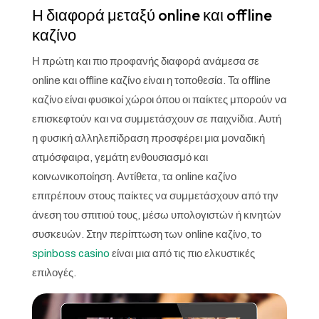
Η διαφορά μεταξύ online και offline
καζίνο
Η πρώτη και πιο προφανής διαφορά ανάμεσα σε
online και offline καζίνο είναι η τοποθεσία. Τα offline
καζίνο είναι φυσικοί χώροι όπου οι παίκτες μπορούν να
επισκεφτούν και να συμμετάσχουν σε παιχνίδια. Αυτή
η φυσική αλληλεπίδραση προσφέρει μια μοναδική
ατμόσφαιρα, γεμάτη ενθουσιασμό και
κοινωνικοποίηση. Αντίθετα, τα online καζίνο
επιτρέπουν στους παίκτες να συμμετάσχουν από την
άνεση του σπιτιού τους, μέσω υπολογιστών ή κινητών
συσκευών. Στην περίπτωση των online καζίνο, το
spinboss casino
είναι μια από τις πιο ελκυστικές
επιλογές.