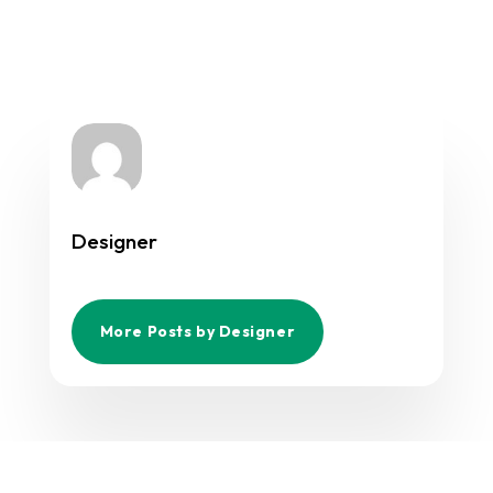
Designer
More Posts by Designer