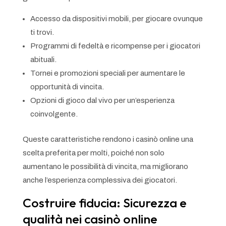
Accesso da dispositivi mobili, per giocare ovunque
ti trovi.
Programmi di fedeltà e ricompense per i giocatori
abituali.
Tornei e promozioni speciali per aumentare le
opportunità di vincita.
Opzioni di gioco dal vivo per un’esperienza
coinvolgente.
Queste caratteristiche rendono i casinò online una
scelta preferita per molti, poiché non solo
aumentano le possibilità di vincita, ma migliorano
anche l’esperienza complessiva dei giocatori.
Costruire fiducia: Sicurezza e
qualità nei casinò online