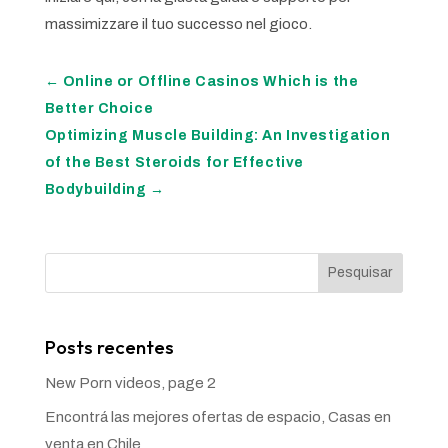
massimizzare il tuo successo nel gioco.
←
Online or Offline Casinos Which is the
Better Choice
Optimizing Muscle Building: An Investigation
of the Best Steroids for Effective
Bodybuilding
→
Pesquisar
Posts recentes
New Porn videos, page 2
Encontrá las mejores ofertas de espacio, Casas en
venta en Chile