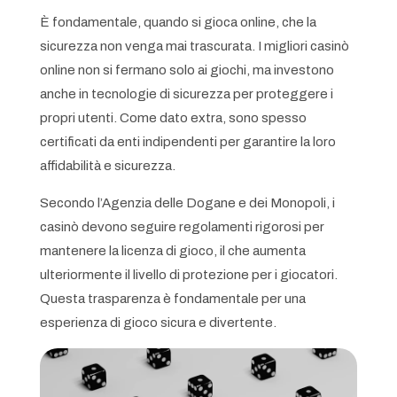
È fondamentale, quando si gioca online, che la
sicurezza non venga mai trascurata. I migliori casinò
online non si fermano solo ai giochi, ma investono
anche in tecnologie di sicurezza per proteggere i
propri utenti. Come dato extra, sono spesso
certificati da enti indipendenti per garantire la loro
affidabilità e sicurezza.
Secondo l’Agenzia delle Dogane e dei Monopoli, i
casinò devono seguire regolamenti rigorosi per
mantenere la licenza di gioco, il che aumenta
ulteriormente il livello di protezione per i giocatori.
Questa trasparenza è fondamentale per una
esperienza di gioco sicura e divertente.