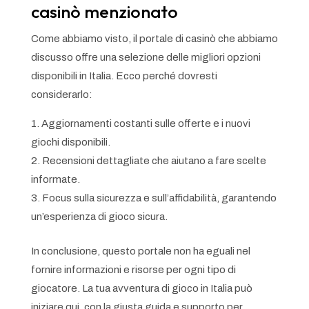
casinò menzionato
Come abbiamo visto, il portale di casinò che abbiamo
discusso offre una selezione delle migliori opzioni
disponibili in Italia. Ecco perché dovresti
considerarlo:
Aggiornamenti costanti sulle offerte e i nuovi
giochi disponibili.
Recensioni dettagliate che aiutano a fare scelte
informate.
Focus sulla sicurezza e sull’affidabilità, garantendo
un’esperienza di gioco sicura.
In conclusione, questo portale non ha eguali nel
fornire informazioni e risorse per ogni tipo di
giocatore. La tua avventura di gioco in Italia può
iniziare qui, con la giusta guida e supporto per