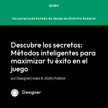
SESDF
Secretaria de Estado de Saúde do Distrito Federal
Descubre los secretos:
Métodos inteligentes para
maximizar tu éxito en el
juego
por
Designer
|
maio 8, 2026
|
Publick
Designer