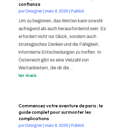
confianza
por
Designer
|
maio 8, 2026
|
Publick
Um zu beginnen, das Wetten kann sowohl
aufregend als auch herausfordernd sein. Es
erfordert nicht nur Glück, sondern auch
strategisches Denken und die Fähigkeit,
informierte Entscheidungen zu treffen. In
Österreich gibt es eine Vielzahl von
Wettanbietern, die dir die...
ler mais
Commencez votre aventure de paris : le
guide complet pour surmonter les
complications
por
Designer
|
maio 8, 2026
|
Publick