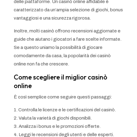
delle piattaforme. Un casinò online affidabile è
caratterizzato da un’ampia selezione di giochi, bonus
vantaggiosi e una sicurezza rigorosa.
Inoltre, molti casinò offrono recensioni aggiornate e
guide che aiutano i giocatori a fare scelte informate.
Se a questo uniamo la possibilità di giocare
comodamente da casa, la popolarità dei casinò
online non fa che crescere.
Come scegliere il miglior casinò
online
È così semplice come seguire questi passaggi:
Controlla le licenze e le certificazioni del casinò.
Valuta la varietà di giochi disponibili.
Analizza i bonus e le promozioni offerte.
Leggi le recensioni degli utenti e delle esperti.