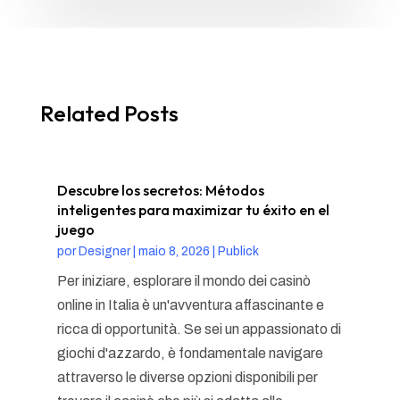
Related Posts
Descubre los secretos: Métodos
inteligentes para maximizar tu éxito en el
juego
por
Designer
|
maio 8, 2026
|
Publick
Per iniziare, esplorare il mondo dei casinò
online in Italia è un'avventura affascinante e
ricca di opportunità. Se sei un appassionato di
giochi d'azzardo, è fondamentale navigare
attraverso le diverse opzioni disponibili per