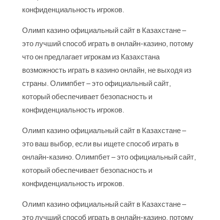
конфиденциальность игроков.
Олимп казино официальный сайт в Казахстане –
это лучший способ играть в онлайн-казино, потому
что он предлагает игрокам из Казахстана
возможность играть в казино онлайн, не выходя из
страны. Олимпбет – это официальный сайт,
который обеспечивает безопасность и
конфиденциальность игроков.
Олимп казино официальный сайт в Казахстане –
это ваш выбор, если вы ищете способ играть в
онлайн-казино. Олимпбет – это официальный сайт,
который обеспечивает безопасность и
конфиденциальность игроков.
Олимп казино официальный сайт в Казахстане –
это лучший способ играть в онлайн-казино, потому