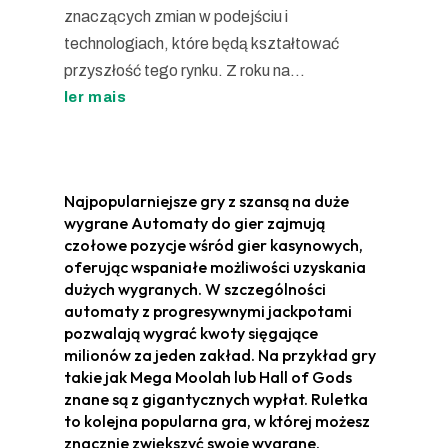
znaczących zmian w podejściu i
technologiach, które będą kształtować
przyszłość tego rynku. Z roku na...
ler mais
Najpopularniejsze gry z szansą na duże
wygrane Automaty do gier zajmują
czołowe pozycje wśród gier kasynowych,
oferując wspaniałe możliwości uzyskania
dużych wygranych. W szczególności
automaty z progresywnymi jackpotami
pozwalają wygrać kwoty sięgające
milionów za jeden zakład. Na przykład gry
takie jak Mega Moolah lub Hall of Gods
znane są z gigantycznych wypłat. Ruletka
to kolejna popularna gra, w której możesz
znacznie zwiększyć swoje wygrane,