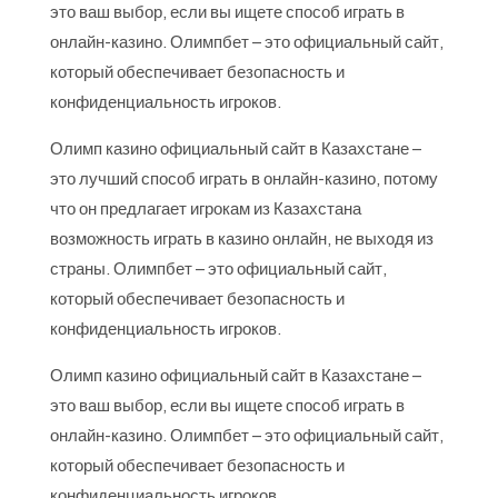
это ваш выбор, если вы ищете способ играть в
онлайн-казино. Олимпбет – это официальный сайт,
который обеспечивает безопасность и
конфиденциальность игроков.
Олимп казино официальный сайт в Казахстане –
это лучший способ играть в онлайн-казино, потому
что он предлагает игрокам из Казахстана
возможность играть в казино онлайн, не выходя из
страны. Олимпбет – это официальный сайт,
который обеспечивает безопасность и
конфиденциальность игроков.
Олимп казино официальный сайт в Казахстане –
это ваш выбор, если вы ищете способ играть в
онлайн-казино. Олимпбет – это официальный сайт,
который обеспечивает безопасность и
конфиденциальность игроков.