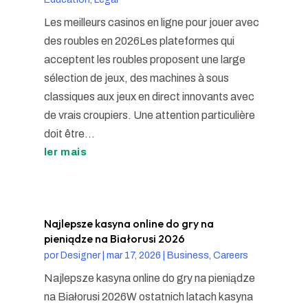
Les meilleurs casinos en ligne pour jouer avec
des roubles en 2026Les plateformes qui
acceptent les roubles proposent une large
sélection de jeux, des machines à sous
classiques aux jeux en direct innovants avec
de vrais croupiers. Une attention particulière
doit être...
ler mais
Najlepsze kasyna online do gry na
pieniądze na Białorusi 2026
por
Designer
|
mar 17, 2026
|
Business, Careers
Najlepsze kasyna online do gry na pieniądze
na Białorusi 2026W ostatnich latach kasyna