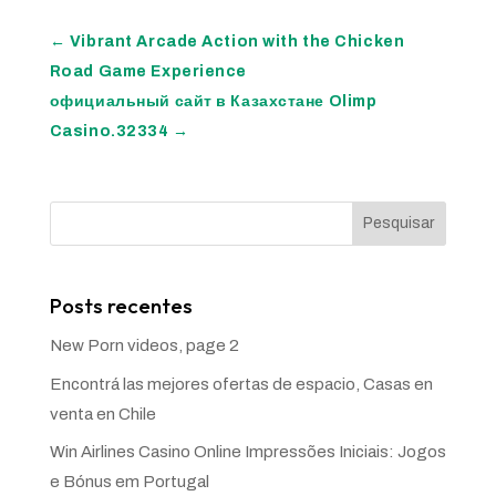
←
Vibrant Arcade Action with the Chicken
Road Game Experience
официальный сайт в Казахстане Olimp
Casino.32334
→
Pesquisar
Posts recentes
New Porn videos, page 2
Encontrá las mejores ofertas de espacio, Casas en
venta en Chile
Win Airlines Casino Online Impressões Iniciais: Jogos
e Bónus em Portugal