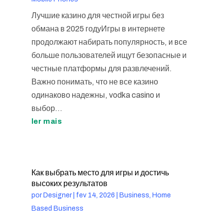
Лучшие казино для честной игры без
обмана в 2025 годуИгры в интернете
продолжают набирать популярность, и все
больше пользователей ищут безопасные и
честные платформы для развлечений.
Важно понимать, что не все казино
одинаково надежны, vodka casino и
выбор...
ler mais
Как выбрать место для игры и достичь
высоких результатов
por
Designer
|
fev 14, 2026
|
Business, Home
Based Business