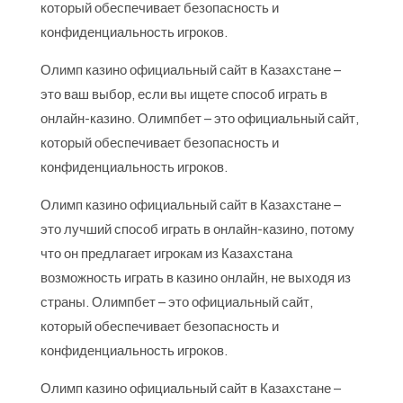
который обеспечивает безопасность и
конфиденциальность игроков.
Олимп казино официальный сайт в Казахстане –
это ваш выбор, если вы ищете способ играть в
онлайн-казино. Олимпбет – это официальный сайт,
который обеспечивает безопасность и
конфиденциальность игроков.
Олимп казино официальный сайт в Казахстане –
это лучший способ играть в онлайн-казино, потому
что он предлагает игрокам из Казахстана
возможность играть в казино онлайн, не выходя из
страны. Олимпбет – это официальный сайт,
который обеспечивает безопасность и
конфиденциальность игроков.
Олимп казино официальный сайт в Казахстане –