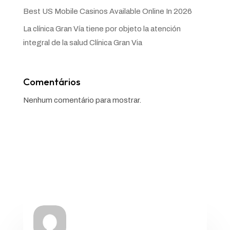
Best US Mobile Casinos Available Online In 2026
La clínica Gran Vía tiene por objeto la atención
integral de la salud Clínica Gran Via
Comentários
Nenhum comentário para mostrar.