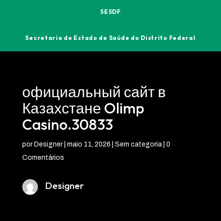
SESDF
Secretaria de Estado de Saúde do Distrito Federal
официальный сайт в
Казахстане Olimp
Casino.30833
por
Designer
|
maio 11, 2026
| Sem categoria |
0
Comentários
Designer