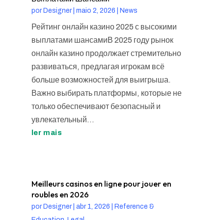
por
Designer
|
maio 2, 2026
|
News
Рейтинг онлайн казино 2025 с высокими
выплатами шансамиВ 2025 году рынок
онлайн казино продолжает стремительно
развиваться, предлагая игрокам всё
больше возможностей для выигрыша.
Важно выбирать платформы, которые не
только обеспечивают безопасный и
увлекательный...
ler mais
Meilleurs casinos en ligne pour jouer en
roubles en 2026
por
Designer
|
abr 1, 2026
|
Reference &
Education, Legal