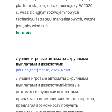
platform staje się coraz trudniejszy. W 2026
r., wraz z ciągłym rozwojem nowych
technologii i strategii marketingowych, ważne
jest, aby wiedzieć,...
ler mais
Лучшие игровые автоматы с крупными
выплатами и джекпотами
por
Designer
|
mar 16, 2026
|
News
Лучшие игровые автоматы с крупными
выплатами и джекпотамиИгровые
автоматы с крупными выплатами
привлекают внимание множества игроков,
предлагая возможность получить