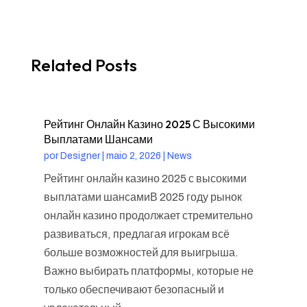
Related Posts
Рейтинг Онлайн Казино 2025 С Высокими
Выплатами Шансами
por
Designer
|
maio 2, 2026
|
News
Рейтинг онлайн казино 2025 с высокими
выплатами шансамиВ 2025 году рынок
онлайн казино продолжает стремительно
развиваться, предлагая игрокам всё
больше возможностей для выигрыша.
Важно выбирать платформы, которые не
только обеспечивают безопасный и