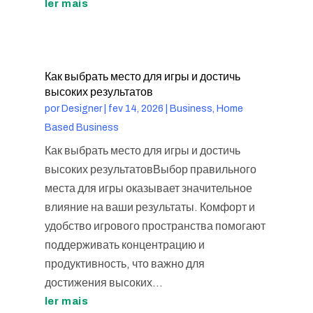
ler mais
Как выбрать место для игры и достичь
высоких результатов
por
Designer
|
fev 14, 2026
|
Business, Home
Based Business
Как выбрать место для игры и достичь
высоких результатовВыбор правильного
места для игры оказывает значительное
влияние на ваши результаты. Комфорт и
удобство игрового пространства помогают
поддерживать концентрацию и
продуктивность, что важно для
достижения высоких...
ler mais