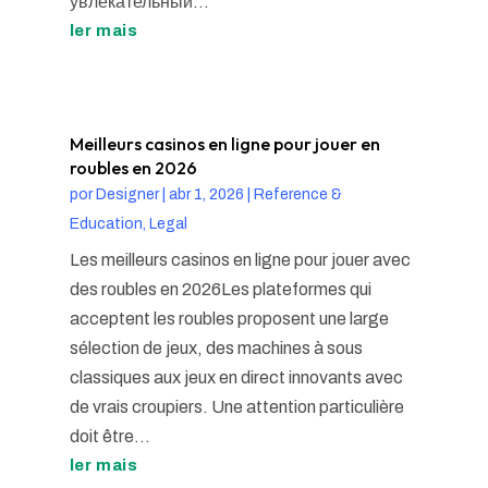
увлекательный...
ler mais
Meilleurs casinos en ligne pour jouer en
roubles en 2026
por
Designer
|
abr 1, 2026
|
Reference &
Education, Legal
Les meilleurs casinos en ligne pour jouer avec
des roubles en 2026Les plateformes qui
acceptent les roubles proposent une large
sélection de jeux, des machines à sous
classiques aux jeux en direct innovants avec
de vrais croupiers. Une attention particulière
doit être...
ler mais