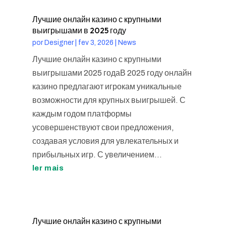
Лучшие онлайн казино с крупными
выигрышами в 2025 году
por
Designer
|
fev 3, 2026
|
News
Лучшие онлайн казино с крупными
выигрышами 2025 годаВ 2025 году онлайн
казино предлагают игрокам уникальные
возможности для крупных выигрышей. С
каждым годом платформы
усовершенствуют свои предложения,
создавая условия для увлекательных и
прибыльных игр. С увеличением...
ler mais
Лучшие онлайн казино с крупными