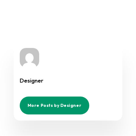
Designer
More Posts by Designer