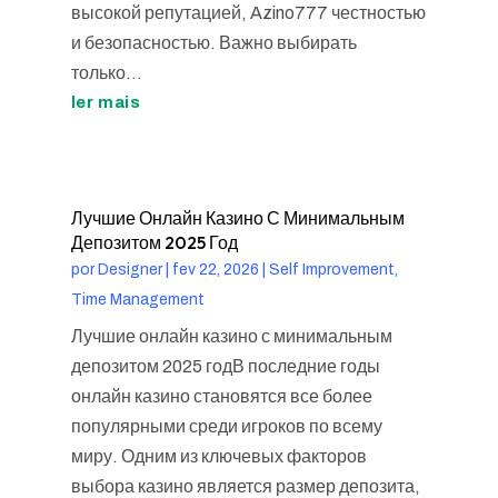
высокой репутацией, Azino777 честностью
и безопасностью. Важно выбирать
только...
ler mais
Лучшие Онлайн Казино С Минимальным
Депозитом 2025 Год
por
Designer
|
fev 22, 2026
|
Self Improvement,
Time Management
Лучшие онлайн казино с минимальным
депозитом 2025 годВ последние годы
онлайн казино становятся все более
популярными среди игроков по всему
миру. Одним из ключевых факторов
выбора казино является размер депозита,