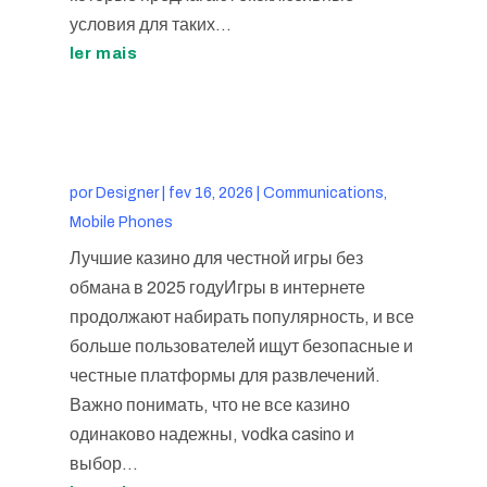
условия для таких...
ler mais
por
Designer
|
fev 16, 2026
|
Communications,
Mobile Phones
Лучшие казино для честной игры без
обмана в 2025 годуИгры в интернете
продолжают набирать популярность, и все
больше пользователей ищут безопасные и
честные платформы для развлечений.
Важно понимать, что не все казино
одинаково надежны, vodka casino и
выбор...