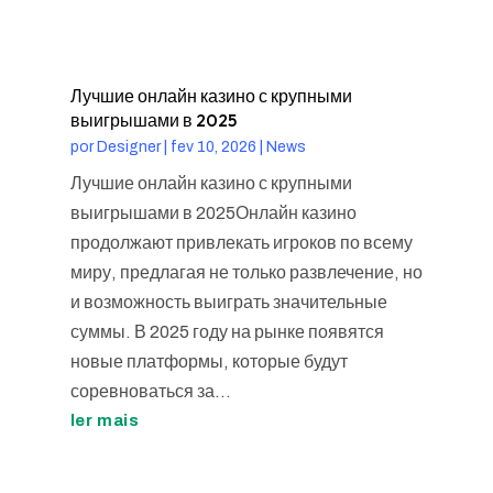
Лучшие онлайн казино с крупными
выигрышами в 2025
por
Designer
|
fev 10, 2026
|
News
Лучшие онлайн казино с крупными
выигрышами в 2025Онлайн казино
продолжают привлекать игроков по всему
миру, предлагая не только развлечение, но
и возможность выиграть значительные
суммы. В 2025 году на рынке появятся
новые платформы, которые будут
соревноваться за...
ler mais