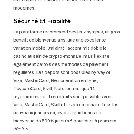
modernes.
Sécurité Et Fiabilité
La plateforme recommend des jeux sympas, un gros
benefit de bienvenue ainsi que une excellente
variation mobile. J’ai aimé l’accent mis doble le
casino au sein de crypto-monnaie, mais il existe
également parfois des méthodes de paiement
régulières. Les dépôts sont possibles by way of
Visa, MasterCard, Rémunération en ligne,
PaysafeCard, Skrill, Neteller ainsi que 11
cryptomonnaies. Les retraits sont possibles vers
Visa, MasterCard, Skrill et crypto-monnaie. Tous les
nouveaux joueurs reçoivent algun bonus de
bienvenue de 500% jusqu’à € pour leurs 4 premiers
dépôts.