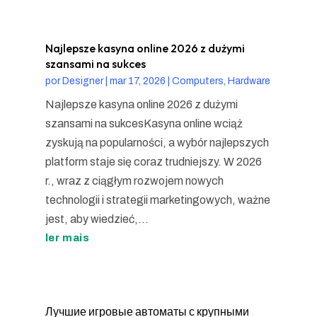
Najlepsze kasyna online 2026 z dużymi
szansami na sukces
por
Designer
|
mar 17, 2026
|
Computers, Hardware
Najlepsze kasyna online 2026 z dużymi
szansami na sukcesKasyna online wciąż
zyskują na popularności, a wybór najlepszych
platform staje się coraz trudniejszy. W 2026
r., wraz z ciągłym rozwojem nowych
technologii i strategii marketingowych, ważne
jest, aby wiedzieć,...
ler mais
Лучшие игровые автоматы с крупными