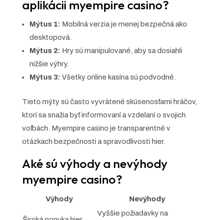
aplikácii myempire casino?
Mýtus 1:
Mobilná verzia je menej bezpečná ako
desktopová.
Mýtus 2:
Hry sú manipulované, aby sa dosiahli
nižšie výhry.
Mýtus 3:
Všetky online kasína sú podvodné.
Tieto mýty sú často vyvrátené skúsenosťami hráčov,
ktorí sa snažia byť informovaní a vzdelaní o svojich
voľbách. Myempire casino je transparentné v
otázkach bezpečnosti a spravodlivosti hier.
Aké sú výhody a nevýhody
myempire casino?
Výhody
Nevýhody
Vyššie požiadavky na
Široká ponuka hier