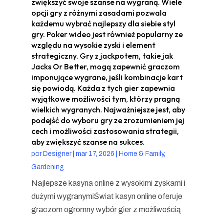
zwiększyć swoje szanse na wygraną. Wiele
opcji gry z różnymi zasadami pozwala
każdemu wybrać najlepszy dla siebie styl
gry. Poker wideo jest również popularny ze
względu na wysokie zyski i element
strategiczny. Gry z jackpotem, takie jak
Jacks Or Better, mogą zapewnić graczom
imponujące wygrane, jeśli kombinacje kart
się powiodą. Każda z tych gier zapewnia
wyjątkowe możliwości tym, którzy pragną
wielkich wygranych. Najważniejsze jest, aby
podejść do wyboru gry ze zrozumieniem jej
cech i możliwości zastosowania strategii,
aby zwiększyć szanse na sukces.
por
Designer
|
mar 17, 2026
|
Home & Family,
Gardening
Najlepsze kasyna online z wysokimi zyskami i
dużymi wygranymiŚwiat kasyn online oferuje
graczom ogromny wybór gier z możliwością