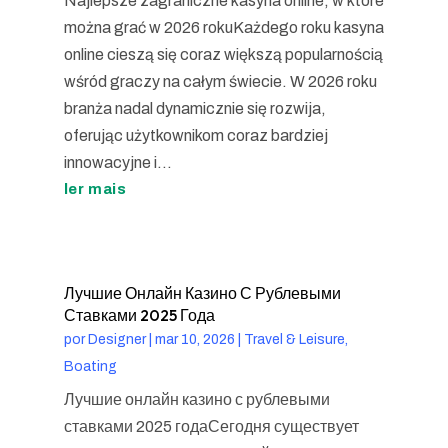
Najlepsze zagraniczne kasyna online, w które
można grać w 2026 rokuKażdego roku kasyna
online cieszą się coraz większą popularnością
wśród graczy na całym świecie. W 2026 roku
branża nadal dynamicznie się rozwija,
oferując użytkownikom coraz bardziej
innowacyjne i...
ler mais
Лучшие Онлайн Казино С Рублевыми
Ставками 2025 Года
por
Designer
|
mar 10, 2026
|
Travel & Leisure,
Boating
Лучшие онлайн казино с рублевыми
ставками 2025 годаСегодня существует