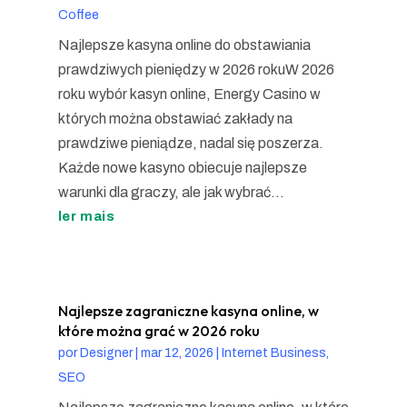
Coffee
Najlepsze kasyna online do obstawiania
prawdziwych pieniędzy w 2026 rokuW 2026
roku wybór kasyn online, Energy Casino w
których można obstawiać zakłady na
prawdziwe pieniądze, nadal się poszerza.
Każde nowe kasyno obiecuje najlepsze
warunki dla graczy, ale jak wybrać...
ler mais
Najlepsze zagraniczne kasyna online, w
które można grać w 2026 roku
por
Designer
|
mar 12, 2026
|
Internet Business,
SEO