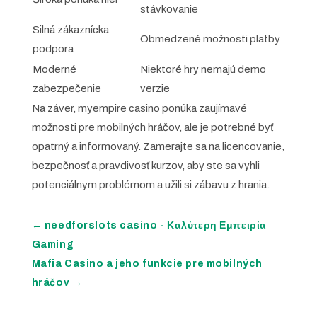
stávkovanie
Silná zákaznícka
Obmedzené možnosti platby
podpora
Moderné
Niektoré hry nemajú demo
zabezpečenie
verzie
Na záver, myempire casino ponúka zaujímavé
možnosti pre mobilných hráčov, ale je potrebné byť
opatrný a informovaný. Zamerajte sa na licencovanie,
bezpečnosť a pravdivosť kurzov, aby ste sa vyhli
potenciálnym problémom a užili si zábavu z hrania.
←
needforslots casino - Καλύτερη Εμπειρία
Gaming
Mafia Casino a jeho funkcie pre mobilných
hráčov
→