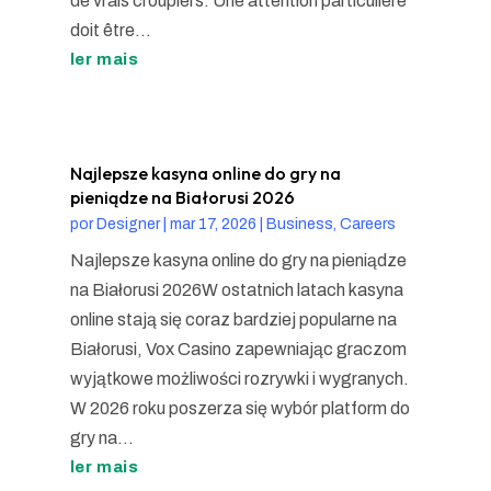
de vrais croupiers. Une attention particulière
doit être...
ler mais
Najlepsze kasyna online do gry na
pieniądze na Białorusi 2026
por
Designer
|
mar 17, 2026
|
Business, Careers
Najlepsze kasyna online do gry na pieniądze
na Białorusi 2026W ostatnich latach kasyna
online stają się coraz bardziej popularne na
Białorusi, Vox Casino zapewniając graczom
wyjątkowe możliwości rozrywki i wygranych.
W 2026 roku poszerza się wybór platform do
gry na...
ler mais