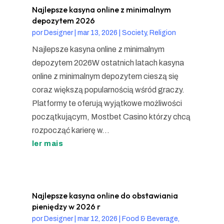
Najlepsze kasyna online z minimalnym
depozytem 2026
por
Designer
|
mar 13, 2026
|
Society, Religion
Najlepsze kasyna online z minimalnym
depozytem 2026W ostatnich latach kasyna
online z minimalnym depozytem cieszą się
coraz większą popularnością wśród graczy.
Platformy te oferują wyjątkowe możliwości
początkującym, Mostbet Casino którzy chcą
rozpocząć karierę w...
ler mais
Najlepsze kasyna online do obstawiania
pieniędzy w 2026 r
por
Designer
|
mar 12, 2026
|
Food & Beverage,