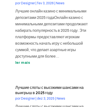
por
Designer
|
fev 3, 2026
|
News
Лучшие онлайн казино с минимальными
депозитами 2025 годаОнлайн казино с
минимальными депозитами продолжают
набирать популярность в 2025 году. Эти
платформы предоставляют игрокам
возможность начать игру с небольшой
суммой, что делает азартные игры
доступными для более...
ler mais
Лучшие слоты с высокими шансами на
выигрыш в 2025 году
por
Designer
|
dez 3, 2025
|
News
Лучшие слоты с высокими шансами на