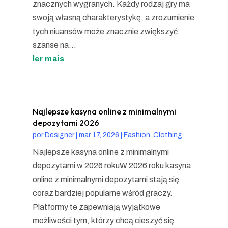
znacznych wygranych. Każdy rodzaj gry ma
swoją własną charakterystykę, a zrozumienie
tych niuansów może znacznie zwiększyć
szanse na...
ler mais
Najlepsze kasyna online z minimalnymi
depozytami 2026
por
Designer
|
mar 17, 2026
|
Fashion, Clothing
Najlepsze kasyna online z minimalnymi
depozytami w 2026 rokuW 2026 roku kasyna
online z minimalnymi depozytami stają się
coraz bardziej popularne wśród graczy.
Platformy te zapewniają wyjątkowe
możliwości tym, którzy chcą cieszyć się