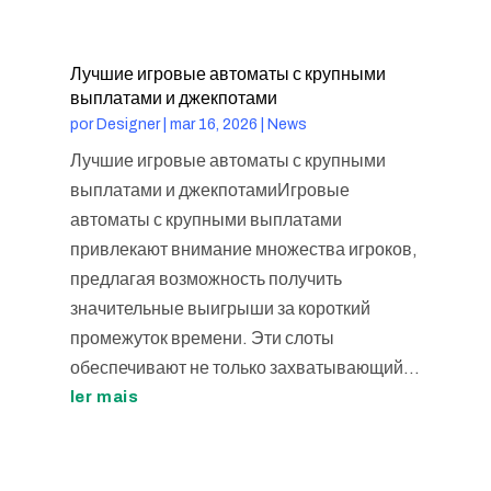
Лучшие игровые автоматы с крупными
выплатами и джекпотами
por
Designer
|
mar 16, 2026
|
News
Лучшие игровые автоматы с крупными
выплатами и джекпотамиИгровые
автоматы с крупными выплатами
привлекают внимание множества игроков,
предлагая возможность получить
значительные выигрыши за короткий
промежуток времени. Эти слоты
обеспечивают не только захватывающий...
ler mais