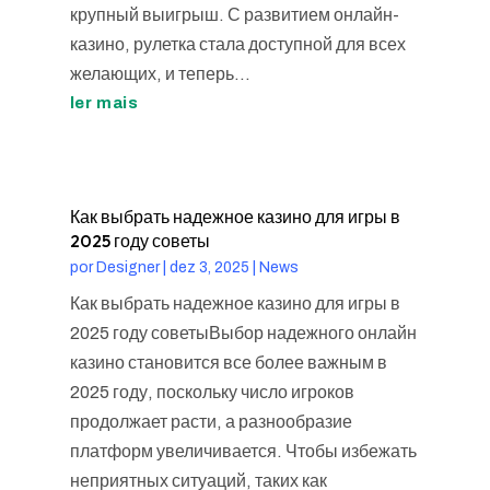
крупный выигрыш. С развитием онлайн-
казино, рулетка стала доступной для всех
желающих, и теперь...
ler mais
Как выбрать надежное казино для игры в
2025 году советы
por
Designer
|
dez 3, 2025
|
News
Как выбрать надежное казино для игры в
2025 году советыВыбор надежного онлайн
казино становится все более важным в
2025 году, поскольку число игроков
продолжает расти, а разнообразие
платформ увеличивается. Чтобы избежать
неприятных ситуаций, таких как