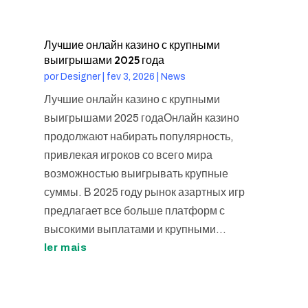
Лучшие онлайн казино с крупными
выигрышами 2025 года
por
Designer
|
fev 3, 2026
|
News
Лучшие онлайн казино с крупными
выигрышами 2025 годаОнлайн казино
продолжают набирать популярность,
привлекая игроков со всего мира
возможностью выигрывать крупные
суммы. В 2025 году рынок азартных игр
предлагает все больше платформ с
высокими выплатами и крупными...
ler mais