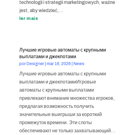
technologii i strategii marketingowych, ważne
jest, aby wiedzieć,...
ler mais
Лучшие игровые автоматы с крупными
выплатами и джекпотами
por
Designer
|
mar 16, 2026
|
News
Лучшие игровые автоматы с крупными
выплатами и джекпотамиИгровые
автоматы с крупными выплатами
привлекают внимание множества игроков,
предлагая возможность получить
значительные выигрыши за короткий
промежуток времени. Эти слоты
обеспечивают не только захватывающий...