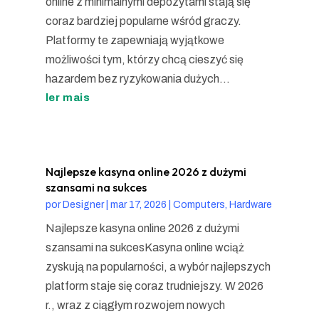
online z minimalnymi depozytami stają się
coraz bardziej popularne wśród graczy.
Platformy te zapewniają wyjątkowe
możliwości tym, którzy chcą cieszyć się
hazardem bez ryzykowania dużych...
ler mais
Najlepsze kasyna online 2026 z dużymi
szansami na sukces
por
Designer
|
mar 17, 2026
|
Computers, Hardware
Najlepsze kasyna online 2026 z dużymi
szansami na sukcesKasyna online wciąż
zyskują na popularności, a wybór najlepszych
platform staje się coraz trudniejszy. W 2026
r., wraz z ciągłym rozwojem nowych