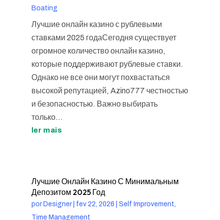
Boating
Лучшие онлайн казино с рублевыми
ставками 2025 годаСегодня существует
огромное количество онлайн казино,
которые поддерживают рублевые ставки.
Однако не все они могут похвастаться
высокой репутацией, Azino777 честностью
и безопасностью. Важно выбирать
только...
ler mais
Лучшие Онлайн Казино С Минимальным
Депозитом 2025 Год
por
Designer
|
fev 22, 2026
|
Self Improvement,
Time Management