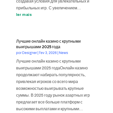
создавая условия для увлекательных и
прибыльных игр. С увеличением...
ler mais
Лучшие онлайн казино с крупными
выигрышами 2025 года
por
Designer
|
fev 3, 2026
|
News
Лучшие онлайн казино с крупными
выигрышами 2025 годаОнлайн казино
продолжают набирать популярность,
привлекая игроков со всего мира
возможностью выигрывать крупные
суммы. В 2025 году рынок азартных игр
предлагает все больше платформ с
высокими выплатами и крупными...