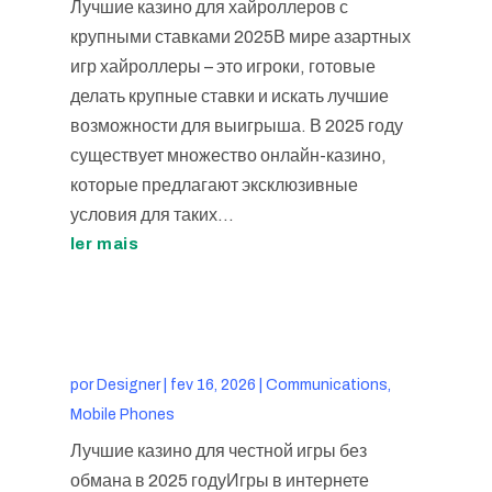
Лучшие казино для хайроллеров с
крупными ставками 2025В мире азартных
игр хайроллеры – это игроки, готовые
делать крупные ставки и искать лучшие
возможности для выигрыша. В 2025 году
существует множество онлайн-казино,
которые предлагают эксклюзивные
условия для таких...
ler mais
por
Designer
|
fev 16, 2026
|
Communications,
Mobile Phones
Лучшие казино для честной игры без
обмана в 2025 годуИгры в интернете