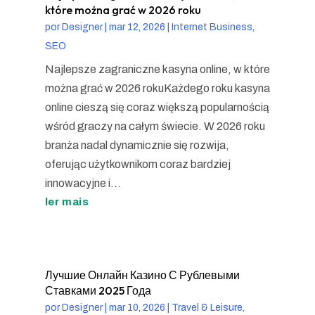
które można grać w 2026 roku
por
Designer
|
mar 12, 2026
|
Internet Business,
SEO
Najlepsze zagraniczne kasyna online, w które
można grać w 2026 rokuKażdego roku kasyna
online cieszą się coraz większą popularnością
wśród graczy na całym świecie. W 2026 roku
branża nadal dynamicznie się rozwija,
oferując użytkownikom coraz bardziej
innowacyjne i...
ler mais
Лучшие Онлайн Казино С Рублевыми
Ставками 2025 Года
por
Designer
|
mar 10, 2026
|
Travel & Leisure,