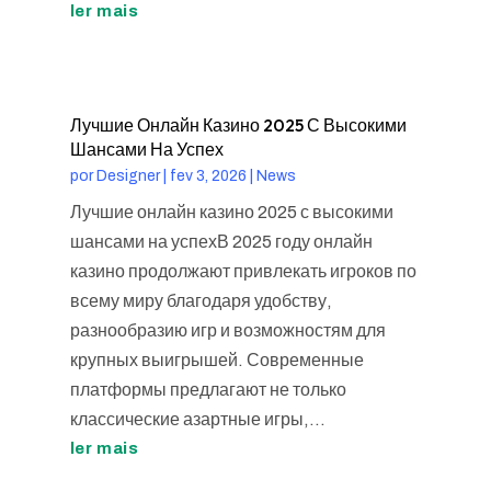
ler mais
Лучшие Онлайн Казино 2025 С Высокими
Шансами На Успех
por
Designer
|
fev 3, 2026
|
News
Лучшие онлайн казино 2025 с высокими
шансами на успехВ 2025 году онлайн
казино продолжают привлекать игроков по
всему миру благодаря удобству,
разнообразию игр и возможностям для
крупных выигрышей. Современные
платформы предлагают не только
классические азартные игры,...
ler mais