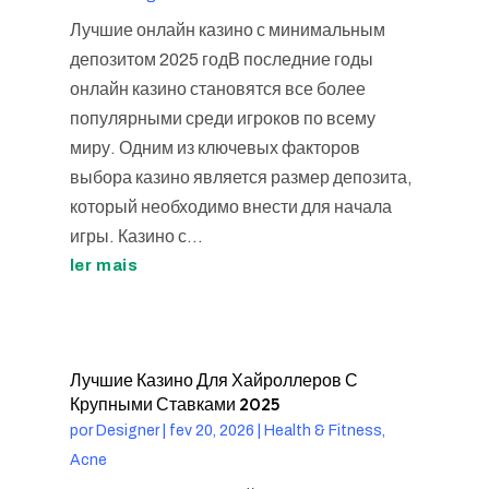
Лучшие онлайн казино с минимальным
депозитом 2025 годВ последние годы
онлайн казино становятся все более
популярными среди игроков по всему
миру. Одним из ключевых факторов
выбора казино является размер депозита,
который необходимо внести для начала
игры. Казино с...
ler mais
Лучшие Казино Для Хайроллеров С
Крупными Ставками 2025
por
Designer
|
fev 20, 2026
|
Health & Fitness,
Acne