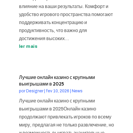
влияние на ваши результаты. Комфорт и
удобство игрового пространства помогают
поддерживать концентрацию и
продуктивность, что важно для
достижения высоких...
ler mais
Лучшие онлайн казино с крупными
выигрышами в 2025
por
Designer
|
fev 10, 2026
|
News
Лучшие онлайн казино с крупными
выигрышами в 2025Онлайн казино
продолжают привлекать игроков по всему
миру, предлагая не только развлечение, но
и возможность выиграть значительные