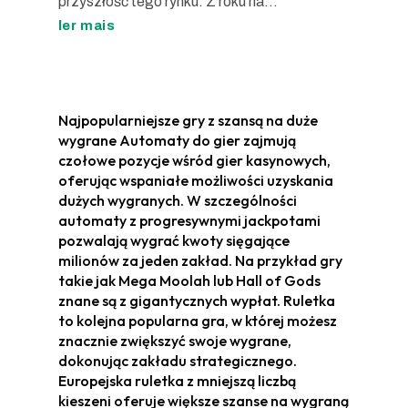
przyszłość tego rynku. Z roku na...
ler mais
Najpopularniejsze gry z szansą na duże
wygrane Automaty do gier zajmują
czołowe pozycje wśród gier kasynowych,
oferując wspaniałe możliwości uzyskania
dużych wygranych. W szczególności
automaty z progresywnymi jackpotami
pozwalają wygrać kwoty sięgające
milionów za jeden zakład. Na przykład gry
takie jak Mega Moolah lub Hall of Gods
znane są z gigantycznych wypłat. Ruletka
to kolejna popularna gra, w której możesz
znacznie zwiększyć swoje wygrane,
dokonując zakładu strategicznego.
Europejska ruletka z mniejszą liczbą
kieszeni oferuje większe szanse na wygraną