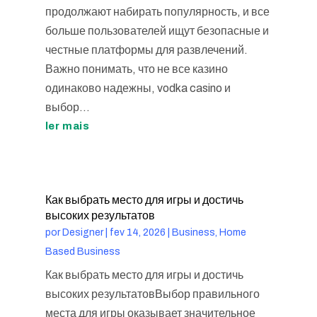
продолжают набирать популярность, и все
больше пользователей ищут безопасные и
честные платформы для развлечений.
Важно понимать, что не все казино
одинаково надежны, vodka casino и
выбор...
ler mais
Как выбрать место для игры и достичь
высоких результатов
por
Designer
|
fev 14, 2026
|
Business, Home
Based Business
Как выбрать место для игры и достичь
высоких результатовВыбор правильного
места для игры оказывает значительное