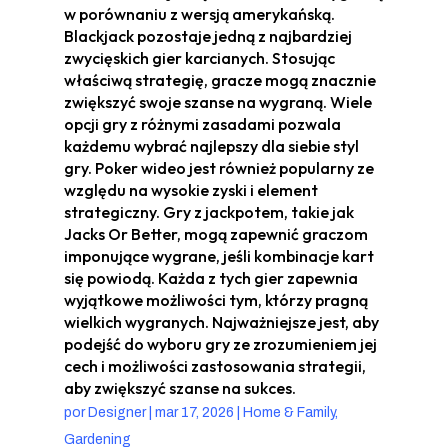
w porównaniu z wersją amerykańską.
Blackjack pozostaje jedną z najbardziej
zwycięskich gier karcianych. Stosując
właściwą strategię, gracze mogą znacznie
zwiększyć swoje szanse na wygraną. Wiele
opcji gry z różnymi zasadami pozwala
każdemu wybrać najlepszy dla siebie styl
gry. Poker wideo jest również popularny ze
względu na wysokie zyski i element
strategiczny. Gry z jackpotem, takie jak
Jacks Or Better, mogą zapewnić graczom
imponujące wygrane, jeśli kombinacje kart
się powiodą. Każda z tych gier zapewnia
wyjątkowe możliwości tym, którzy pragną
wielkich wygranych. Najważniejsze jest, aby
podejść do wyboru gry ze zrozumieniem jej
cech i możliwości zastosowania strategii,
aby zwiększyć szanse na sukces.
por
Designer
|
mar 17, 2026
|
Home & Family,
Gardening