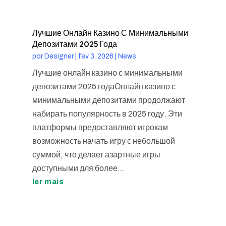
Лучшие Онлайн Казино С Минимальными
Депозитами 2025 Года
por
Designer
|
fev 3, 2026
|
News
Лучшие онлайн казино с минимальными
депозитами 2025 годаОнлайн казино с
минимальными депозитами продолжают
набирать популярность в 2025 году. Эти
платформы предоставляют игрокам
возможность начать игру с небольшой
суммой, что делает азартные игры
доступными для более...
ler mais