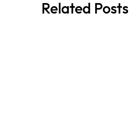
Related Posts
Designer
Рейтинг онлайн казино 2025 с высоким
предлагая игрокам всё больше возмож
увлекательный...
Designer