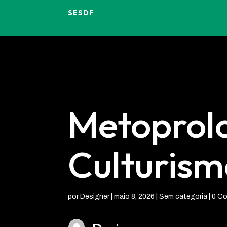
SESDF
Metoprolo
Culturismo
por
Designer
|
maio 8, 2026
| Sem categoria |
0 Co