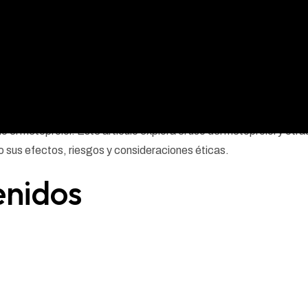
centra en la fuerza y el desarrollo muscular, sino que también está
uristas recurren a diversas sustancias para mejorar su rendimient
l metoprolol. Este artículo explora el uso del metoprolol y otra
o sus efectos, riesgos y consideraciones éticas.
enidos