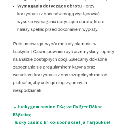
Wymagania dotyczące obrotu
– przy
korzystaniu z bonusów mogą występować
wysokie wymagania dotyczące obrotu, które
należy spełnić przed dokonaniem wypłaty.
Podsumowując, wybór metody płatności w
Luckyclint Casino powinien być przemyślany i oparty
na analizie dostępnych opcji. Zalecamy dokładne
zapoznanie się z regulaminem kasyna oraz
warunkami korzystania z poszczególnych metod
płatności, aby uniknąć nieprzyjemnych
niespodzianek.
←
luckygem casino Πώς να Παίξετε Πόker
Ελβετίας
lucky casino Erikoisbonukset ja Tarjoukset
→