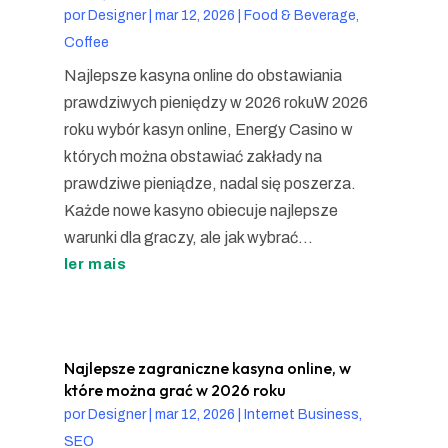
por
Designer
|
mar 12, 2026
|
Food & Beverage,
Coffee
Najlepsze kasyna online do obstawiania
prawdziwych pieniędzy w 2026 rokuW 2026
roku wybór kasyn online, Energy Casino w
których można obstawiać zakłady na
prawdziwe pieniądze, nadal się poszerza.
Każde nowe kasyno obiecuje najlepsze
warunki dla graczy, ale jak wybrać...
ler mais
Najlepsze zagraniczne kasyna online, w
które można grać w 2026 roku
por
Designer
|
mar 12, 2026
|
Internet Business,
SEO