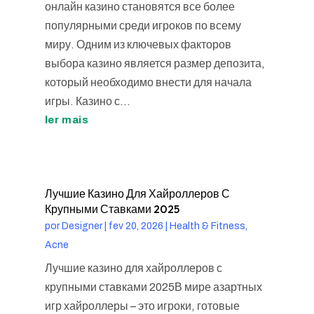
онлайн казино становятся все более
популярными среди игроков по всему
миру. Одним из ключевых факторов
выбора казино является размер депозита,
который необходимо внести для начала
игры. Казино с...
ler mais
Лучшие Казино Для Хайроллеров С
Крупными Ставками 2025
por
Designer
|
fev 20, 2026
|
Health & Fitness,
Acne
Лучшие казино для хайроллеров с
крупными ставками 2025В мире азартных
игр хайроллеры – это игроки, готовые