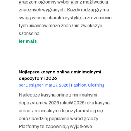
graczom ogromny wybór gier z możliwością
znacznych wygranych. Każdy rodzaj gry ma
swoją własną charakterystykę, a zrozumienie
tych niuansów może znacznie zwiększyć
szanse na...
ler mais
Najlepsze kasyna online z minimalnymi
depozytami 2026
por
Designer
|
mar 17, 2026
|
Fashion, Clothing
Najlepsze kasyna online z minimalnymi
depozytami w 2026 rokuW 2026 roku kasyna
online z minimalnymi depozytami stają się
coraz bardziej popularne wśród graczy.
Platformy te zapewniają wyjątkowe