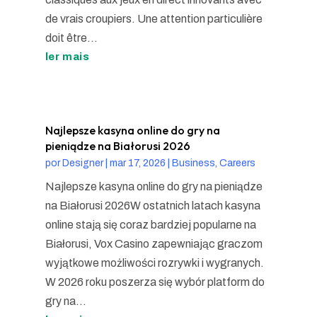
de vrais croupiers. Une attention particulière
doit être...
ler mais
Najlepsze kasyna online do gry na
pieniądze na Białorusi 2026
por
Designer
|
mar 17, 2026
|
Business, Careers
Najlepsze kasyna online do gry na pieniądze
na Białorusi 2026W ostatnich latach kasyna
online stają się coraz bardziej popularne na
Białorusi, Vox Casino zapewniając graczom
wyjątkowe możliwości rozrywki i wygranych.
W 2026 roku poszerza się wybór platform do
gry na...