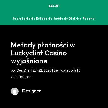
SESDF
Secretaria de Estado de Saúde do Distrito Federal
Metody płatności w
Luckyclint Casino
wyjaśnione
por
Designer
|
abr 22, 2025
| Sem categoria |
0
Comentários
Designer