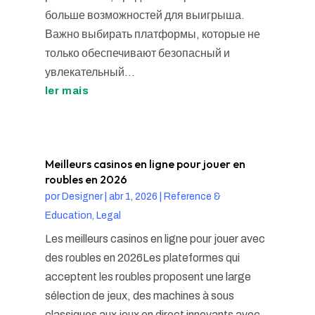
больше возможностей для выигрыша.
Важно выбирать платформы, которые не
только обеспечивают безопасный и
увлекательный...
ler mais
Meilleurs casinos en ligne pour jouer en
roubles en 2026
por
Designer
|
abr 1, 2026
|
Reference &
Education, Legal
Les meilleurs casinos en ligne pour jouer avec
des roubles en 2026Les plateformes qui
acceptent les roubles proposent une large
sélection de jeux, des machines à sous
classiques aux jeux en direct innovants avec