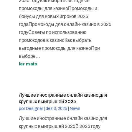
2025 годуКак выбрать выгодные
промокоды для казиноПромокоды и
бонусы для новых игроков 2025
годаПромокоды для онлайн-казино в 2025
годуСоветы по использованию
промокодов в казиноКак выбрать
выгодные промокоды для казиноПри
выборе...
ler mais
Лучшие иностранные онлайн казино для
крупных выигрышей 2025
por
Designer
|
dez 3, 2025
|
News
Лучшие иностранные онлайн казино для
крупных выигрышей 2025В 2025 году