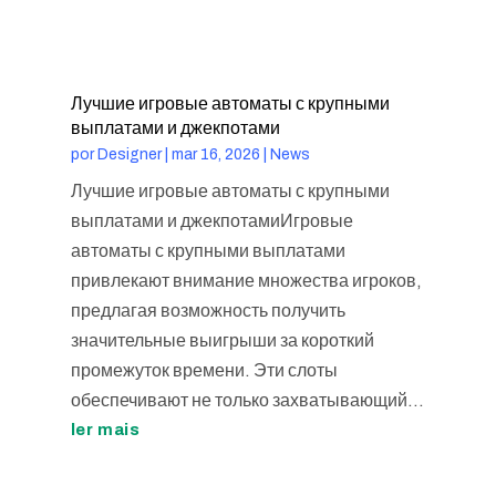
Лучшие игровые автоматы с крупными
выплатами и джекпотами
por
Designer
|
mar 16, 2026
|
News
Лучшие игровые автоматы с крупными
выплатами и джекпотамиИгровые
автоматы с крупными выплатами
привлекают внимание множества игроков,
предлагая возможность получить
значительные выигрыши за короткий
промежуток времени. Эти слоты
обеспечивают не только захватывающий...
ler mais