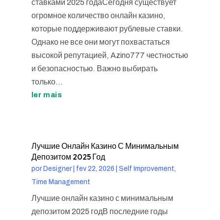
ставками 2025 годаСегодня существует
огромное количество онлайн казино,
которые поддерживают рублевые ставки.
Однако не все они могут похвастаться
высокой репутацией, Azino777 честностью
и безопасностью. Важно выбирать
только...
ler mais
Лучшие Онлайн Казино С Минимальным
Депозитом 2025 Год
por
Designer
|
fev 22, 2026
|
Self Improvement,
Time Management
Лучшие онлайн казино с минимальным
депозитом 2025 годВ последние годы