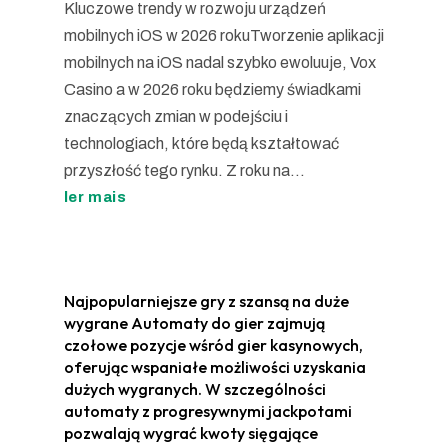
Kluczowe trendy w rozwoju urządzeń
mobilnych iOS w 2026 rokuTworzenie aplikacji
mobilnych na iOS nadal szybko ewoluuje, Vox
Casino a w 2026 roku będziemy świadkami
znaczących zmian w podejściu i
technologiach, które będą kształtować
przyszłość tego rynku. Z roku na...
ler mais
Najpopularniejsze gry z szansą na duże
wygrane Automaty do gier zajmują
czołowe pozycje wśród gier kasynowych,
oferując wspaniałe możliwości uzyskania
dużych wygranych. W szczególności
automaty z progresywnymi jackpotami
pozwalają wygrać kwoty sięgające