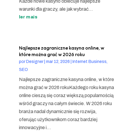
Każde nowe kasyno obiecuje najlepsze
warunki dla graczy, ale jak wybrać...
ler mais
Najlepsze zagraniczne kasyna online, w
które można grać w 2026 roku
por
Designer
|
mar 12, 2026
|
Internet Business,
SEO
Najlepsze zagraniczne kasyna online, w które
można grać w 2026 rokuKażdego roku kasyna
online cieszą się coraz większą popularnością
wśród graczy na całym świecie. W 2026 roku
branża nadal dynamicznie się rozwija,
oferując użytkownikom coraz bardziej
innowacyjne i...