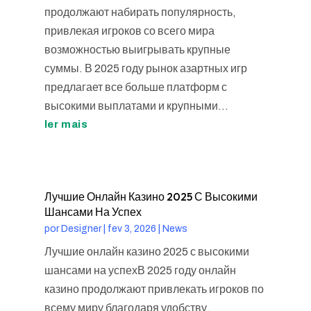
продолжают набирать популярность,
привлекая игроков со всего мира
возможностью выигрывать крупные
суммы. В 2025 году рынок азартных игр
предлагает все больше платформ с
высокими выплатами и крупными...
ler mais
Лучшие Онлайн Казино 2025 С Высокими
Шансами На Успех
por
Designer
|
fev 3, 2026
|
News
Лучшие онлайн казино 2025 с высокими
шансами на успехВ 2025 году онлайн
казино продолжают привлекать игроков по
всему миру благодаря удобству,