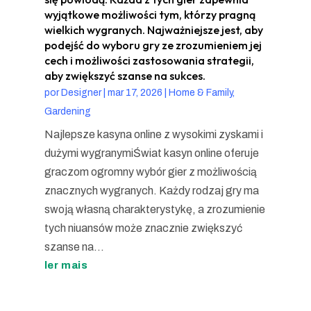
wyjątkowe możliwości tym, którzy pragną
wielkich wygranych. Najważniejsze jest, aby
podejść do wyboru gry ze zrozumieniem jej
cech i możliwości zastosowania strategii,
aby zwiększyć szanse na sukces.
por
Designer
|
mar 17, 2026
|
Home & Family,
Gardening
Najlepsze kasyna online z wysokimi zyskami i
dużymi wygranymiŚwiat kasyn online oferuje
graczom ogromny wybór gier z możliwością
znacznych wygranych. Każdy rodzaj gry ma
swoją własną charakterystykę, a zrozumienie
tych niuansów może znacznie zwiększyć
szanse na...
ler mais