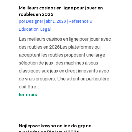
Meilleurs casinos en ligne pour jouer en
roubles en 2026
por
Designer
|
abr 1, 2026
|
Reference &
Education, Legal
Les meilleurs casinos en ligne pour jouer avec
des roubles en 2026Les plateformes qui
acceptent les roubles proposent une large
sélection de jeux, des machines à sous
classiques aux jeux en direct innovants avec
de vrais croupiers. Une attention particulière
doit être...
ler mais
Najlepsze kasyna online do gry na
pieniądze na Białorusi 2026