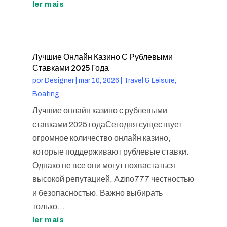
ler mais
Лучшие Онлайн Казино С Рублевыми
Ставками 2025 Года
por
Designer
|
mar 10, 2026
|
Travel & Leisure,
Boating
Лучшие онлайн казино с рублевыми
ставками 2025 годаСегодня существует
огромное количество онлайн казино,
которые поддерживают рублевые ставки.
Однако не все они могут похвастаться
высокой репутацией, Azino777 честностью
и безопасностью. Важно выбирать
только...
ler mais