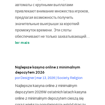
автоматы с крупными выплатами
привлекают внимание множества игроков,
предлагая возможность получить
значительные выигрыши за короткий
промежуток времени. Эти слоты
обеспечивают не только захватывающий...
ler mais
Najlepsze kasyna online z minimalnym
depozytem 2026
por
Designer
|
mar 13, 2026
|
Society, Religion
Najlepsze kasyna online z minimalnym
depozytem 2026W ostatnich latach kasyna
online z minimalnym depozytem cieszą się
coraz większą popularnością wśród graczy.