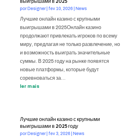
выигрышами в 2025
por
Designer
|
fev 10, 2026
|
News
Лучшие онлайн казино с крупными
выигрышами в 2025Онлайн казино
продолжают привлекать игроков по всему
миру, предлагая не только развлечение, но
и возможность выиграть значительные
суммы. В 2025 году на рынке появятся
новые платформы, которые будут
соревноваться за...
ler mais
Лучшие онлайн казино с крупными
выигрышами в 2025 году
por
Designer
|
fev 3, 2026
|
News