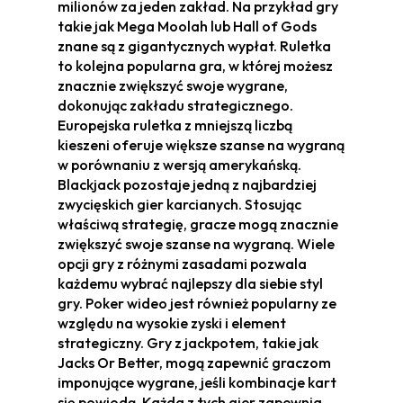
milionów za jeden zakład. Na przykład gry
takie jak Mega Moolah lub Hall of Gods
znane są z gigantycznych wypłat. Ruletka
to kolejna popularna gra, w której możesz
znacznie zwiększyć swoje wygrane,
dokonując zakładu strategicznego.
Europejska ruletka z mniejszą liczbą
kieszeni oferuje większe szanse na wygraną
w porównaniu z wersją amerykańską.
Blackjack pozostaje jedną z najbardziej
zwycięskich gier karcianych. Stosując
właściwą strategię, gracze mogą znacznie
zwiększyć swoje szanse na wygraną. Wiele
opcji gry z różnymi zasadami pozwala
każdemu wybrać najlepszy dla siebie styl
gry. Poker wideo jest również popularny ze
względu na wysokie zyski i element
strategiczny. Gry z jackpotem, takie jak
Jacks Or Better, mogą zapewnić graczom
imponujące wygrane, jeśli kombinacje kart
się powiodą. Każda z tych gier zapewnia