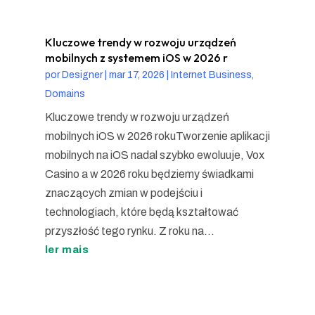
Kluczowe trendy w rozwoju urządzeń
mobilnych z systemem iOS w 2026 r
por
Designer
|
mar 17, 2026
|
Internet Business,
Domains
Kluczowe trendy w rozwoju urządzeń
mobilnych iOS w 2026 rokuTworzenie aplikacji
mobilnych na iOS nadal szybko ewoluuje, Vox
Casino a w 2026 roku będziemy świadkami
znaczących zmian w podejściu i
technologiach, które będą kształtować
przyszłość tego rynku. Z roku na...
ler mais