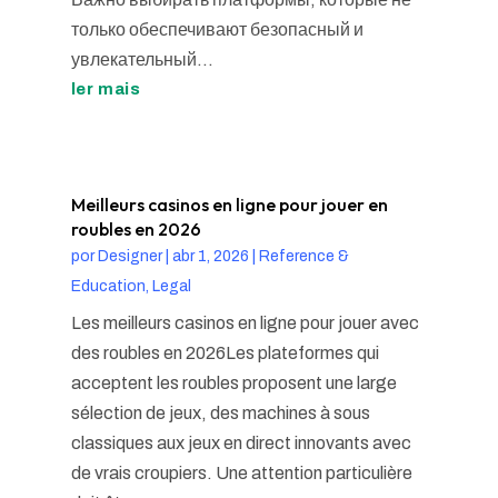
только обеспечивают безопасный и
увлекательный...
ler mais
Meilleurs casinos en ligne pour jouer en
roubles en 2026
por
Designer
|
abr 1, 2026
|
Reference &
Education, Legal
Les meilleurs casinos en ligne pour jouer avec
des roubles en 2026Les plateformes qui
acceptent les roubles proposent une large
sélection de jeux, des machines à sous
classiques aux jeux en direct innovants avec
de vrais croupiers. Une attention particulière