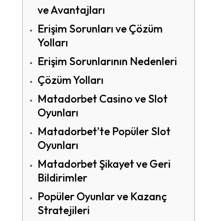
ve Avantajları
Erişim Sorunları ve Çözüm
Yolları
Erişim Sorunlarının Nedenleri
Çözüm Yolları
Matadorbet Casino ve Slot
Oyunları
Matadorbet’te Popüler Slot
Oyunları
Matadorbet Şikayet ve Geri
Bildirimler
Popüler Oyunlar ve Kazanç
Stratejileri