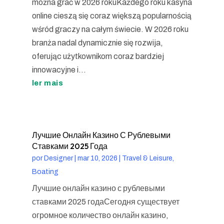
można grać w 2026 rokuKażdego roku kasyna
online cieszą się coraz większą popularnością
wśród graczy na całym świecie. W 2026 roku
branża nadal dynamicznie się rozwija,
oferując użytkownikom coraz bardziej
innowacyjne i...
ler mais
Лучшие Онлайн Казино С Рублевыми
Ставками 2025 Года
por
Designer
|
mar 10, 2026
|
Travel & Leisure,
Boating
Лучшие онлайн казино с рублевыми
ставками 2025 годаСегодня существует
огромное количество онлайн казино,