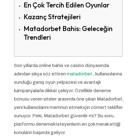
En Çok Tercih Edilen Oyunlar
Kazanç Stratejileri
Matadorbet Bahis: Geleceğin
Trendleri
Son yıllarda online bahis ve casino dünyasında
adından sıkça söz ettiren
matadorbet
, kullanıcılarına
sunduğu geniş oyun yelpazesi ve avantajlı
kampanyalarla dikkat çekiyor. Özellikle deneme
bonusu veren siteler arasında öne çıkan Matadorbet,
yeni kullanıcılarını memnun etmek için cömert teklifler
sunuyor. Peki, Matadorbet güvenilir mi? Bu soru,
platformu denemek isteyenlerin en çok merak ettiği
konuların başında geliyor.