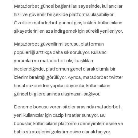
Matadorbet güncel bağlantıları sayesinde, kullanıcılar
hızlı ve güvenilir bir şekilde platforma ulaşabiliyor.
Özellikle matadorbet güncel giriş linkleri, kullanıcıların
şikayetlerini en aza indirgemek için sürekli yenileniyor.
Matadorbet güvenilir mi sorusu, platformun
popülerliği arttıkça daha sık soruluyor. Kullanıcı
yorumları ve matadorbet ekşi başlıkları
incelendiğinde, platformun genel olarak olumlu bir
izlenim bıraktığı görülüyor. Ayrıca, matadorbet twitter
hesabı üzerinden yapılan duyurular, kullanıcıların
güncel bilgilere anında ulaşmasını sağlıyor.
Deneme bonusu veren siteler arasında matadorbet,
yeni kullanıcılar için cazip fırsatlar sunuyor. Bu
bonuslar, kullanıcıların platformu deneyimlemesine ve
bahis stratejilerini geliştirmesine olanak tanıyor.