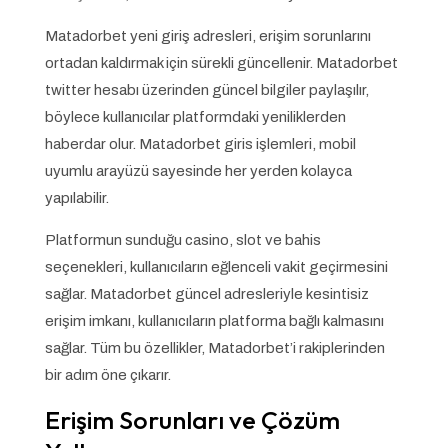
Matadorbet yeni giriş adresleri, erişim sorunlarını
ortadan kaldırmak için sürekli güncellenir. Matadorbet
twitter hesabı üzerinden güncel bilgiler paylaşılır,
böylece kullanıcılar platformdaki yeniliklerden
haberdar olur. Matadorbet giris işlemleri, mobil
uyumlu arayüzü sayesinde her yerden kolayca
yapılabilir.
Platformun sunduğu casino, slot ve bahis
seçenekleri, kullanıcıların eğlenceli vakit geçirmesini
sağlar. Matadorbet güncel adresleriyle kesintisiz
erişim imkanı, kullanıcıların platforma bağlı kalmasını
sağlar. Tüm bu özellikler, Matadorbet’i rakiplerinden
bir adım öne çıkarır.
Erişim Sorunları ve Çözüm