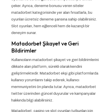
çeker. Ayrıca, deneme bonusu veren siteler
matadorbet kategorisinde yer alan fırsatlarla, bu
oyunları ücretsiz deneme şansına sahip olabilirsiniz.
Slot oyunları, hem eğlenceli hem de kazançlı bir
deneyim sunar.
Matadorbet Şikayet ve Geri
Bildirimler
Kullanıcıların matadorbet şikayet ve geri bildirimlerini
dikkate alan platform, sürekli olarak kendini
geliştirmektedir. Matadorbet ekşi gibi platformlarda
kullanıcı yorumlarını takip ederek, kullanıcı
memnuniyetini ön planda tutar. Ayrıca, matadorbet
twitter üzerinden güncel duyurular ve kampanyalar
hakkında bilgi alabilirsiniz.
Matadorbet, casino ve slot oyunları tutkunları için