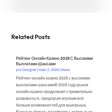
Related Posts
Рейтинг Онлайн Казино 2025 С Высокими
Выплатами Шансами
por
Designer
|
maio 2, 2026
|
News
Рейтинг онлайн казино 2025 с высокими
выплатами шансамиВ 2025 году рынок
онлайн казино продолжает стремительно
развиваться, предлагая игрокам всё
больше возможностей для выигрыша.
Важно выбирать платформы, которые не