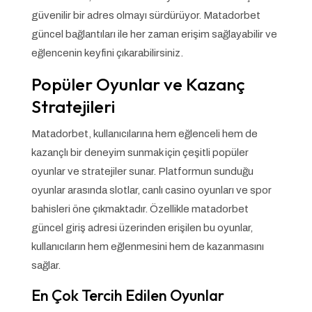
güvenilir bir adres olmayı sürdürüyor. Matadorbet
güncel bağlantıları ile her zaman erişim sağlayabilir ve
eğlencenin keyfini çıkarabilirsiniz.
Popüler Oyunlar ve Kazanç
Stratejileri
Matadorbet, kullanıcılarına hem eğlenceli hem de
kazançlı bir deneyim sunmak için çeşitli popüler
oyunlar ve stratejiler sunar. Platformun sunduğu
oyunlar arasında slotlar, canlı casino oyunları ve spor
bahisleri öne çıkmaktadır. Özellikle matadorbet
güncel giriş adresi üzerinden erişilen bu oyunlar,
kullanıcıların hem eğlenmesini hem de kazanmasını
sağlar.
En Çok Tercih Edilen Oyunlar