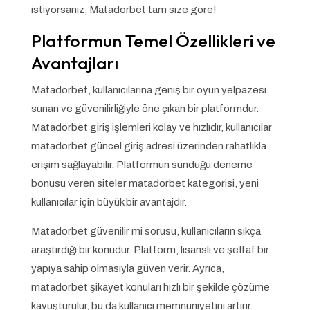
istiyorsanız, Matadorbet tam size göre!
Platformun Temel Özellikleri ve
Avantajları
Matadorbet, kullanıcılarına geniş bir oyun yelpazesi
sunan ve güvenilirliğiyle öne çıkan bir platformdur.
Matadorbet giriş işlemleri kolay ve hızlıdır, kullanıcılar
matadorbet güncel giriş adresi üzerinden rahatlıkla
erişim sağlayabilir. Platformun sunduğu deneme
bonusu veren siteler matadorbet kategorisi, yeni
kullanıcılar için büyük bir avantajdır.
Matadorbet güvenilir mi sorusu, kullanıcıların sıkça
araştırdığı bir konudur. Platform, lisanslı ve şeffaf bir
yapıya sahip olmasıyla güven verir. Ayrıca,
matadorbet şikayet konuları hızlı bir şekilde çözüme
kavuşturulur, bu da kullanıcı memnuniyetini artırır.