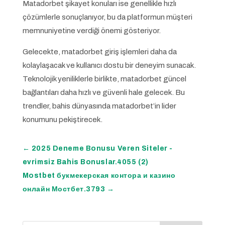
Matadorbet şikayet konuları ise genellikle hızlı
çözümlerle sonuçlanıyor, bu da platformun müşteri
memnuniyetine verdiği önemi gösteriyor.
Gelecekte, matadorbet giriş işlemleri daha da
kolaylaşacak ve kullanıcı dostu bir deneyim sunacak.
Teknolojik yeniliklerle birlikte, matadorbet güncel
bağlantıları daha hızlı ve güvenli hale gelecek. Bu
trendler, bahis dünyasında matadorbet’in lider
konumunu pekiştirecek.
←
2025 Deneme Bonusu Veren Siteler -
evrimsiz Bahis Bonuslar.4055 (2)
Mostbet букмекерская контора и казино
онлайн Мостбет.3793
→