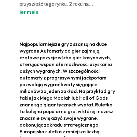
przyszłość tego rynku. Z roku na...
ler mais
Najpopularniejsze gry z szansą na duże
wygrane Automaty do gier zajmują
czołowe pozycje wśród gier kasynowych,
oferując wspaniałe możliwości uzyskania
dużych wygranych. W szczególności
automaty z progresywnymi jackpotami
pozwalają wygrać kwoty sięgające
milionów za jeden zakład. Na przykład gry
takie jak Mega Moolah lub Hall of Gods
znane są z gigantycznych wypłat. Ruletka
to kolejna popularna gra, w której możesz
znacznie zwiększyć swoje wygrane,
dokonując zakładu strategicznego.
Europejska ruletka z mniejszą liczbą