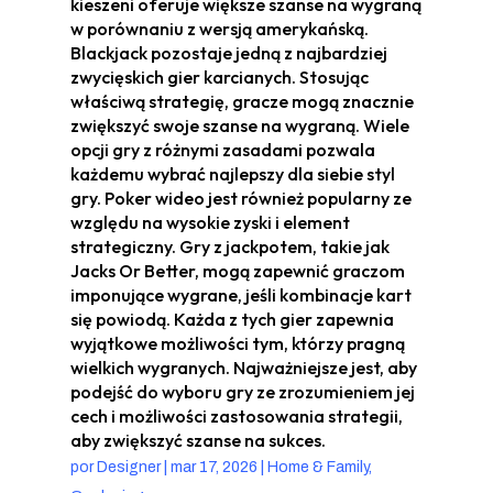
kieszeni oferuje większe szanse na wygraną
w porównaniu z wersją amerykańską.
Blackjack pozostaje jedną z najbardziej
zwycięskich gier karcianych. Stosując
właściwą strategię, gracze mogą znacznie
zwiększyć swoje szanse na wygraną. Wiele
opcji gry z różnymi zasadami pozwala
każdemu wybrać najlepszy dla siebie styl
gry. Poker wideo jest również popularny ze
względu na wysokie zyski i element
strategiczny. Gry z jackpotem, takie jak
Jacks Or Better, mogą zapewnić graczom
imponujące wygrane, jeśli kombinacje kart
się powiodą. Każda z tych gier zapewnia
wyjątkowe możliwości tym, którzy pragną
wielkich wygranych. Najważniejsze jest, aby
podejść do wyboru gry ze zrozumieniem jej
cech i możliwości zastosowania strategii,
aby zwiększyć szanse na sukces.
por
Designer
|
mar 17, 2026
|
Home & Family,