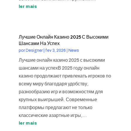
ler mais
Лучшие Онлайн Казино 2025 С Высокими
Шансами На Успех
por
Designer
|
fev 3, 2026
|
News
Лучшие онлайн казино 2025 с высокими
шансами на успехВ 2025 году онлайн
казино продолжают привлекать игроков по
всему миру благодаря удобству,
разнообразию игр и возможностям для
крупных выигрышей. Современные
платформы предлагают не только
классические азартные игры,...
ler mais