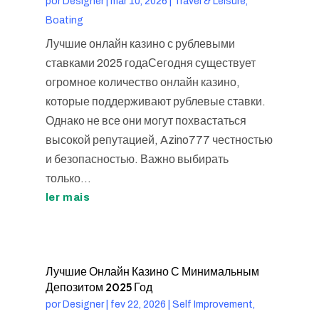
por
Designer
|
mar 10, 2026
|
Travel & Leisure,
Boating
Лучшие онлайн казино с рублевыми
ставками 2025 годаСегодня существует
огромное количество онлайн казино,
которые поддерживают рублевые ставки.
Однако не все они могут похвастаться
высокой репутацией, Azino777 честностью
и безопасностью. Важно выбирать
только...
ler mais
Лучшие Онлайн Казино С Минимальным
Депозитом 2025 Год
por
Designer
|
fev 22, 2026
|
Self Improvement,