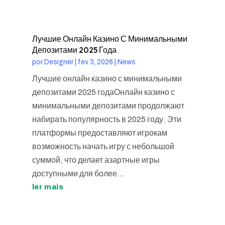
Лучшие Онлайн Казино С Минимальными
Депозитами 2025 Года
por
Designer
|
fev 3, 2026
|
News
Лучшие онлайн казино с минимальными
депозитами 2025 годаОнлайн казино с
минимальными депозитами продолжают
набирать популярность в 2025 году. Эти
платформы предоставляют игрокам
возможность начать игру с небольшой
суммой, что делает азартные игры
доступными для более...
ler mais