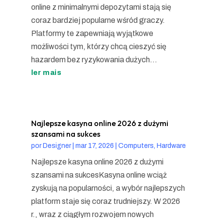
online z minimalnymi depozytami stają się
coraz bardziej popularne wśród graczy.
Platformy te zapewniają wyjątkowe
możliwości tym, którzy chcą cieszyć się
hazardem bez ryzykowania dużych...
ler mais
Najlepsze kasyna online 2026 z dużymi
szansami na sukces
por
Designer
|
mar 17, 2026
|
Computers, Hardware
Najlepsze kasyna online 2026 z dużymi
szansami na sukcesKasyna online wciąż
zyskują na popularności, a wybór najlepszych
platform staje się coraz trudniejszy. W 2026
r., wraz z ciągłym rozwojem nowych