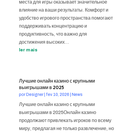
места для игры оказывает значительное
влияние на ваши результаты. Комфорт и
удобство игрового пространства помогают
поддерживать концентрацию и
продуктивность, что важно для
достижения высоких...
ler mais
Лучшие онлайн казино с крупными
выигрышами в 2025
por
Designer
|
fev 10, 2026
|
News
Лучшие онлайн казино с крупными
выигрышами в 2025Онлайн казино
продолжают привлекать игроков по всему
миру, предлагая не только развлечение, но