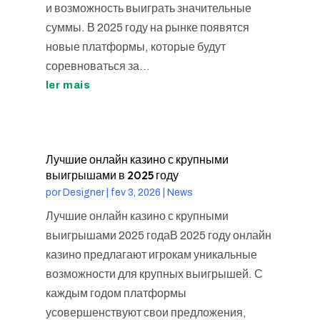
и возможность выиграть значительные
суммы. В 2025 году на рынке появятся
новые платформы, которые будут
соревноваться за...
ler mais
Лучшие онлайн казино с крупными
выигрышами в 2025 году
por
Designer
|
fev 3, 2026
|
News
Лучшие онлайн казино с крупными
выигрышами 2025 годаВ 2025 году онлайн
казино предлагают игрокам уникальные
возможности для крупных выигрышей. С
каждым годом платформы
усовершенствуют свои предложения,