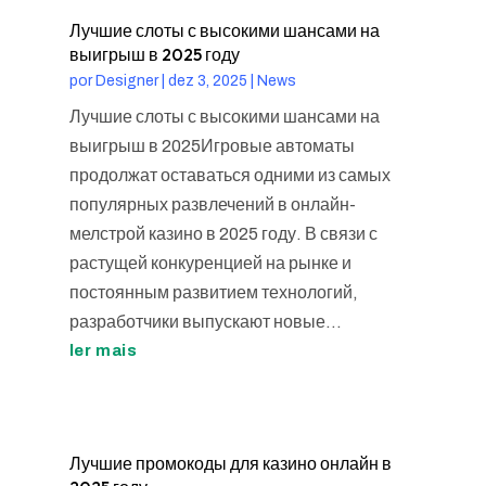
Лучшие слоты с высокими шансами на
выигрыш в 2025 году
por
Designer
|
dez 3, 2025
|
News
Лучшие слоты с высокими шансами на
выигрыш в 2025Игровые автоматы
продолжат оставаться одними из самых
популярных развлечений в онлайн-
мелстрой казино в 2025 году. В связи с
растущей конкуренцией на рынке и
постоянным развитием технологий,
разработчики выпускают новые...
ler mais
Лучшие промокоды для казино онлайн в