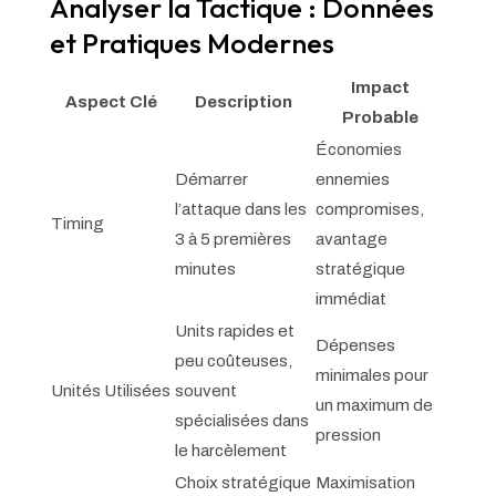
Analyser la Tactique : Données
et Pratiques Modernes
Impact
Aspect Clé
Description
Probable
Économies
Démarrer
ennemies
l’attaque dans les
compromises,
Timing
3 à 5 premières
avantage
minutes
stratégique
immédiat
Units rapides et
Dépenses
peu coûteuses,
minimales pour
Unités Utilisées
souvent
un maximum de
spécialisées dans
pression
le harcèlement
Choix stratégique
Maximisation