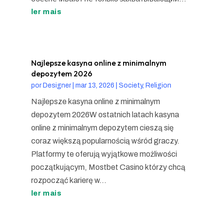
ler mais
Najlepsze kasyna online z minimalnym
depozytem 2026
por
Designer
|
mar 13, 2026
|
Society, Religion
Najlepsze kasyna online z minimalnym
depozytem 2026W ostatnich latach kasyna
online z minimalnym depozytem cieszą się
coraz większą popularnością wśród graczy.
Platformy te oferują wyjątkowe możliwości
początkującym, Mostbet Casino którzy chcą
rozpocząć karierę w...
ler mais