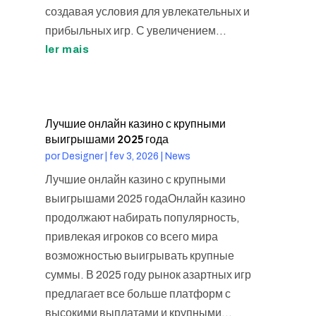
создавая условия для увлекательных и
прибыльных игр. С увеличением...
ler mais
Лучшие онлайн казино с крупными
выигрышами 2025 года
por
Designer
|
fev 3, 2026
|
News
Лучшие онлайн казино с крупными
выигрышами 2025 годаОнлайн казино
продолжают набирать популярность,
привлекая игроков со всего мира
возможностью выигрывать крупные
суммы. В 2025 году рынок азартных игр
предлагает все больше платформ с
высокими выплатами и крупными...