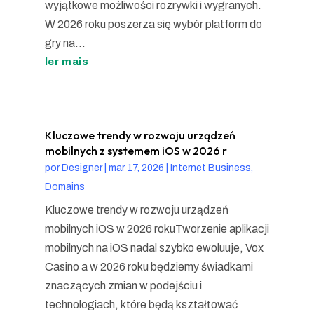
wyjątkowe możliwości rozrywki i wygranych.
W 2026 roku poszerza się wybór platform do
gry na...
ler mais
Kluczowe trendy w rozwoju urządzeń
mobilnych z systemem iOS w 2026 r
por
Designer
|
mar 17, 2026
|
Internet Business,
Domains
Kluczowe trendy w rozwoju urządzeń
mobilnych iOS w 2026 rokuTworzenie aplikacji
mobilnych na iOS nadal szybko ewoluuje, Vox
Casino a w 2026 roku będziemy świadkami
znaczących zmian w podejściu i
technologiach, które będą kształtować