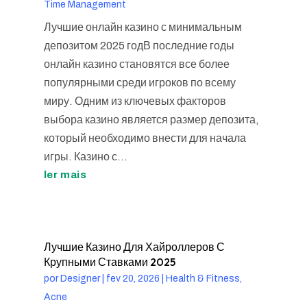
Time Management
Лучшие онлайн казино с минимальным
депозитом 2025 годВ последние годы
онлайн казино становятся все более
популярными среди игроков по всему
миру. Одним из ключевых факторов
выбора казино является размер депозита,
который необходимо внести для начала
игры. Казино с...
ler mais
Лучшие Казино Для Хайроллеров С
Крупными Ставками 2025
por
Designer
|
fev 20, 2026
|
Health & Fitness,
Acne