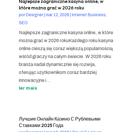
Najlepsze zagraniczne kasyna online, w
które można grać w 2026 roku
por
Designer
|
mar 12, 2026
|
Internet Business,
SEO
Najlepsze zagraniczne kasyna online, w które
można grać w 2026 rokuKażdego roku kasyna
online cieszą się coraz większą popularnością
wśród graczy na całym świecie. W 2026 roku
branża nadal dynamicznie się rozwija,
oferując użytkownikom coraz bardziej
innowacyjne i...
ler mais
Лучшие Онлайн Казино С Рублевыми
Ставками 2025 Года