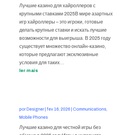
Лучшие казино для хайроллеров с
крупными ставками 2025В мире азартных
игр хайроллеры – это игроки, готовые
делать крупные ставки и искать лучшие
возможности для выигрыша. В 2025 году
существует множество онлайн-казино,
которые предлагают эксклюзивные
условия для таких...
ler mais
por
Designer
|
fev 16, 2026
|
Communications,
Mobile Phones
Лучшие казино для честной игры без