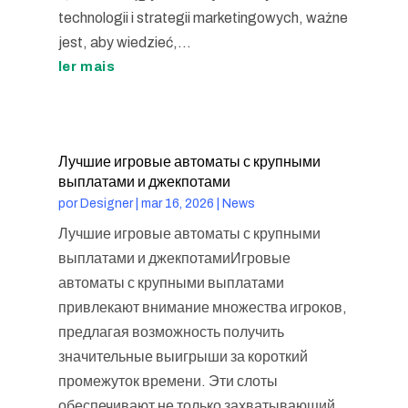
technologii i strategii marketingowych, ważne
jest, aby wiedzieć,...
ler mais
Лучшие игровые автоматы с крупными
выплатами и джекпотами
por
Designer
|
mar 16, 2026
|
News
Лучшие игровые автоматы с крупными
выплатами и джекпотамиИгровые
автоматы с крупными выплатами
привлекают внимание множества игроков,
предлагая возможность получить
значительные выигрыши за короткий
промежуток времени. Эти слоты
обеспечивают не только захватывающий...