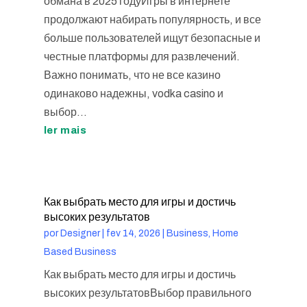
обмана в 2025 годуИгры в интернете
продолжают набирать популярность, и все
больше пользователей ищут безопасные и
честные платформы для развлечений.
Важно понимать, что не все казино
одинаково надежны, vodka casino и
выбор...
ler mais
Как выбрать место для игры и достичь
высоких результатов
por
Designer
|
fev 14, 2026
|
Business, Home
Based Business
Как выбрать место для игры и достичь
высоких результатовВыбор правильного