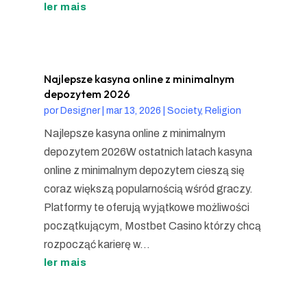
ler mais
Najlepsze kasyna online z minimalnym
depozytem 2026
por
Designer
|
mar 13, 2026
|
Society, Religion
Najlepsze kasyna online z minimalnym
depozytem 2026W ostatnich latach kasyna
online z minimalnym depozytem cieszą się
coraz większą popularnością wśród graczy.
Platformy te oferują wyjątkowe możliwości
początkującym, Mostbet Casino którzy chcą
rozpocząć karierę w...
ler mais