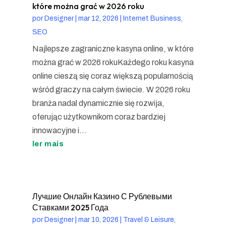
które można grać w 2026 roku
por
Designer
|
mar 12, 2026
|
Internet Business,
SEO
Najlepsze zagraniczne kasyna online, w które
można grać w 2026 rokuKażdego roku kasyna
online cieszą się coraz większą popularnością
wśród graczy na całym świecie. W 2026 roku
branża nadal dynamicznie się rozwija,
oferując użytkownikom coraz bardziej
innowacyjne i...
ler mais
Лучшие Онлайн Казино С Рублевыми
Ставками 2025 Года
por
Designer
|
mar 10, 2026
|
Travel & Leisure,