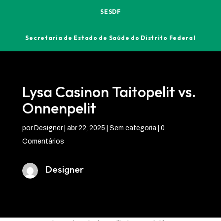
SESDF
Secretaria de Estado de Saúde do Distrito Federal
Lysa Casinon Taitopelit vs.
Onnenpelit
por
Designer
|
abr 22, 2025
| Sem categoria |
0
Comentários
Designer