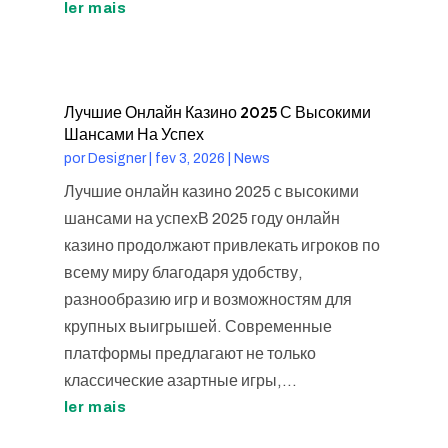
ler mais
Лучшие Онлайн Казино 2025 С Высокими
Шансами На Успех
por
Designer
|
fev 3, 2026
|
News
Лучшие онлайн казино 2025 с высокими
шансами на успехВ 2025 году онлайн
казино продолжают привлекать игроков по
всему миру благодаря удобству,
разнообразию игр и возможностям для
крупных выигрышей. Современные
платформы предлагают не только
классические азартные игры,...
ler mais