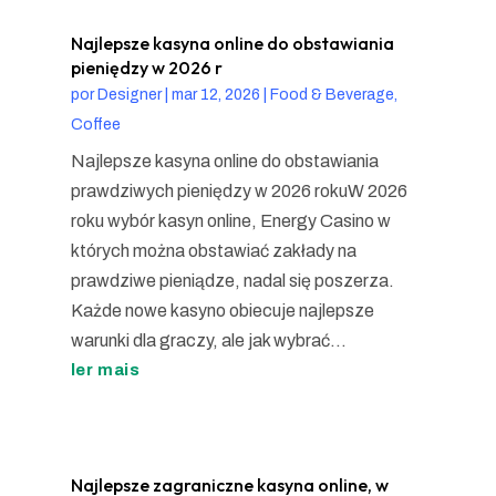
Najlepsze kasyna online do obstawiania
pieniędzy w 2026 r
por
Designer
|
mar 12, 2026
|
Food & Beverage,
Coffee
Najlepsze kasyna online do obstawiania
prawdziwych pieniędzy w 2026 rokuW 2026
roku wybór kasyn online, Energy Casino w
których można obstawiać zakłady na
prawdziwe pieniądze, nadal się poszerza.
Każde nowe kasyno obiecuje najlepsze
warunki dla graczy, ale jak wybrać...
ler mais
Najlepsze zagraniczne kasyna online, w