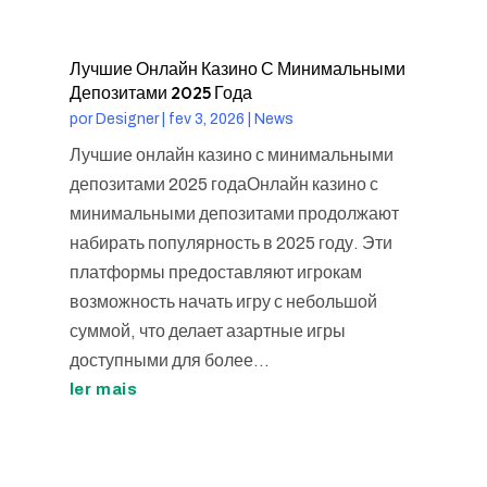
Лучшие Онлайн Казино С Минимальными
Депозитами 2025 Года
por
Designer
|
fev 3, 2026
|
News
Лучшие онлайн казино с минимальными
депозитами 2025 годаОнлайн казино с
минимальными депозитами продолжают
набирать популярность в 2025 году. Эти
платформы предоставляют игрокам
возможность начать игру с небольшой
суммой, что делает азартные игры
доступными для более...
ler mais