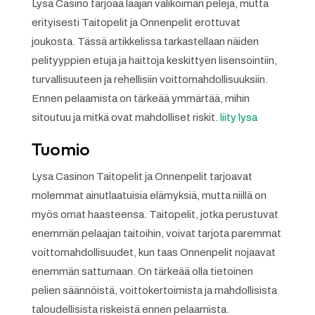
Lysa Casino tarjoaa laajan valikoiman pelejä, mutta
erityisesti Taitopelit ja Onnenpelit erottuvat
joukosta. Tässä artikkelissa tarkastellaan näiden
pelityyppien etuja ja haittoja keskittyen lisensointiin,
turvallisuuteen ja rehellisiin voittomahdollisuuksiin.
Ennen pelaamista on tärkeää ymmärtää, mihin
sitoutuu ja mitkä ovat mahdolliset riskit.
liity lysa
Tuomio
Lysa Casinon Taitopelit ja Onnenpelit tarjoavat
molemmat ainutlaatuisia elämyksiä, mutta niillä on
myös omat haasteensa. Taitopelit, jotka perustuvat
enemmän pelaajan taitoihin, voivat tarjota paremmat
voittomahdollisuudet, kun taas Onnenpelit nojaavat
enemmän sattumaan. On tärkeää olla tietoinen
pelien säännöistä, voittokertoimista ja mahdollisista
taloudellisista riskeistä ennen pelaamista.