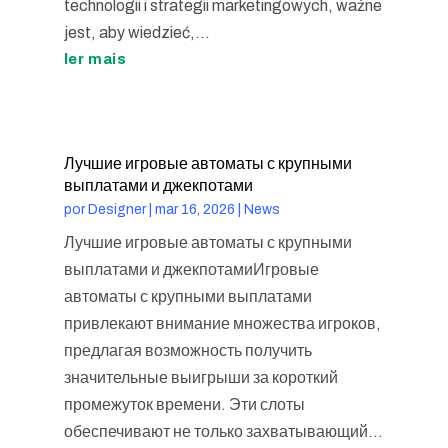
technologii i strategii marketingowych, ważne
jest, aby wiedzieć,...
ler mais
Лучшие игровые автоматы с крупными
выплатами и джекпотами
por
Designer
|
mar 16, 2026
|
News
Лучшие игровые автоматы с крупными
выплатами и джекпотамиИгровые
автоматы с крупными выплатами
привлекают внимание множества игроков,
предлагая возможность получить
значительные выигрыши за короткий
промежуток времени. Эти слоты
обеспечивают не только захватывающий...