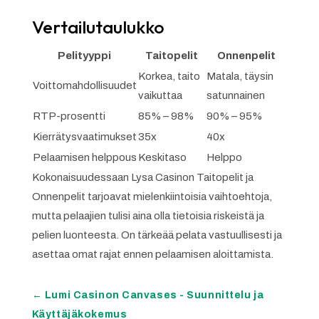
Vertailutaulukko
Pelityyppi
Taitopelit
Onnenpelit
Korkea, taito
Matala, täysin
Voittomahdollisuudet
vaikuttaa
satunnainen
RTP-prosentti
85% – 98%
90% – 95%
Kierrätysvaatimukset
35x
40x
Pelaamisen helppous
Keskitaso
Helppo
Kokonaisuudessaan Lysa Casinon Taitopelit ja
Onnenpelit tarjoavat mielenkiintoisia vaihtoehtoja,
mutta pelaajien tulisi aina olla tietoisia riskeistä ja
pelien luonteesta. On tärkeää pelata vastuullisesti ja
asettaa omat rajat ennen pelaamisen aloittamista.
←
Lumi Casinon Canvases - Suunnittelu ja
Käyttäjäkokemus