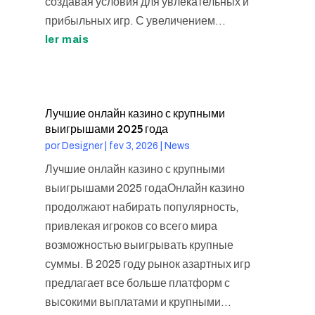
создавая условия для увлекательных и
прибыльных игр. С увеличением...
ler mais
Лучшие онлайн казино с крупными
выигрышами 2025 года
por
Designer
|
fev 3, 2026
|
News
Лучшие онлайн казино с крупными
выигрышами 2025 годаОнлайн казино
продолжают набирать популярность,
привлекая игроков со всего мира
возможностью выигрывать крупные
суммы. В 2025 году рынок азартных игр
предлагает все больше платформ с
высокими выплатами и крупными...