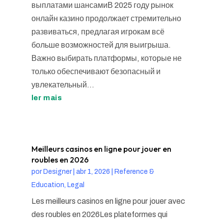
выплатами шансамиВ 2025 году рынок
онлайн казино продолжает стремительно
развиваться, предлагая игрокам всё
больше возможностей для выигрыша.
Важно выбирать платформы, которые не
только обеспечивают безопасный и
увлекательный...
ler mais
Meilleurs casinos en ligne pour jouer en
roubles en 2026
por
Designer
|
abr 1, 2026
|
Reference &
Education, Legal
Les meilleurs casinos en ligne pour jouer avec
des roubles en 2026Les plateformes qui