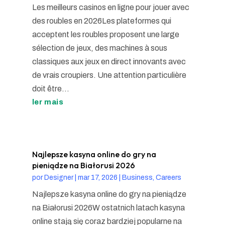
Les meilleurs casinos en ligne pour jouer avec
des roubles en 2026Les plateformes qui
acceptent les roubles proposent une large
sélection de jeux, des machines à sous
classiques aux jeux en direct innovants avec
de vrais croupiers. Une attention particulière
doit être...
ler mais
Najlepsze kasyna online do gry na
pieniądze na Białorusi 2026
por
Designer
|
mar 17, 2026
|
Business, Careers
Najlepsze kasyna online do gry na pieniądze
na Białorusi 2026W ostatnich latach kasyna
online stają się coraz bardziej popularne na