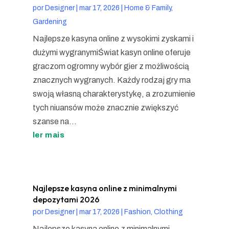
por
Designer
|
mar 17, 2026
|
Home & Family,
Gardening
Najlepsze kasyna online z wysokimi zyskami i
dużymi wygranymiŚwiat kasyn online oferuje
graczom ogromny wybór gier z możliwością
znacznych wygranych. Każdy rodzaj gry ma
swoją własną charakterystykę, a zrozumienie
tych niuansów może znacznie zwiększyć
szanse na...
ler mais
Najlepsze kasyna online z minimalnymi
depozytami 2026
por
Designer
|
mar 17, 2026
|
Fashion, Clothing
Najlepsze kasyna online z minimalnymi