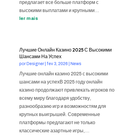
предлагает все больше платформ с
высокими выплатами и крупными...
ler mais
Лучшие Онлайн Казино 2025 С Высокими
Шансами На Успех
por
Designer
|
fev 3, 2026
|
News
Лучшие онлайн казино 2025 с высокими
шансами на успехВ 2025 году онлайн
казино продолжают привлекать игроков по
всему миру благодаря удобству,
разнообразию игр и возможностям для
крупных выигрышей. Современные
платформы предлагают не только
классические азартные игры,...