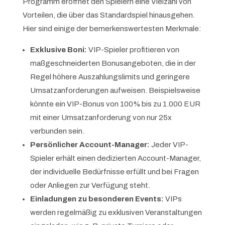
Programm eröffnet den Spielern eine Vielzahl von
Vorteilen, die über das Standardspiel hinausgehen.
Hier sind einige der bemerkenswertesten Merkmale:
Exklusive Boni:
VIP-Spieler profitieren von
maßgeschneiderten Bonusangeboten, die in der
Regel höhere Auszahlungslimits und geringere
Umsatzanforderungen aufweisen. Beispielsweise
könnte ein VIP-Bonus von 100% bis zu 1.000 EUR
mit einer Umsatzanforderung von nur 25x
verbunden sein.
Persönlicher Account-Manager:
Jeder VIP-
Spieler erhält einen dedizierten Account-Manager,
der individuelle Bedürfnisse erfüllt und bei Fragen
oder Anliegen zur Verfügung steht.
Einladungen zu besonderen Events:
VIPs
werden regelmäßig zu exklusiven Veranstaltungen