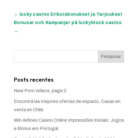
←
lucky casino Erikoisbonukset ja Tarjoukset
Bonusar och Kampanjer på luckyblock casino
→
Pesquisar
Posts recentes
New Porn videos, page 2
Encontrá las mejores ofertas de espacio, Casas en
venta en Chile
Win Airlines Casino Online Impressões Iniciais: Jogos
e Bónus em Portugal