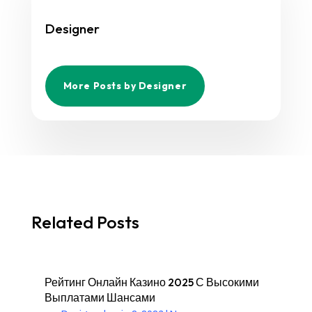
Designer
More Posts by Designer
Related Posts
Рейтинг Онлайн Казино 2025 С Высокими
Выплатами Шансами