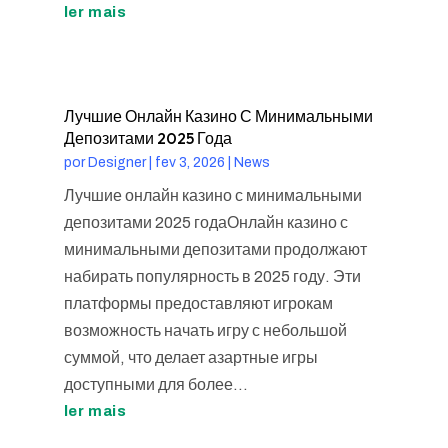
ler mais
Лучшие Онлайн Казино С Минимальными
Депозитами 2025 Года
por
Designer
|
fev 3, 2026
|
News
Лучшие онлайн казино с минимальными
депозитами 2025 годаОнлайн казино с
минимальными депозитами продолжают
набирать популярность в 2025 году. Эти
платформы предоставляют игрокам
возможность начать игру с небольшой
суммой, что делает азартные игры
доступными для более...
ler mais