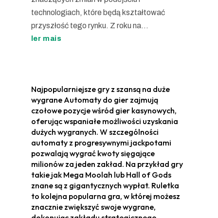
technologiach, które będą kształtować
przyszłość tego rynku. Z roku na...
ler mais
Najpopularniejsze gry z szansą na duże
wygrane Automaty do gier zajmują
czołowe pozycje wśród gier kasynowych,
oferując wspaniałe możliwości uzyskania
dużych wygranych. W szczególności
automaty z progresywnymi jackpotami
pozwalają wygrać kwoty sięgające
milionów za jeden zakład. Na przykład gry
takie jak Mega Moolah lub Hall of Gods
znane są z gigantycznych wypłat. Ruletka
to kolejna popularna gra, w której możesz
znacznie zwiększyć swoje wygrane,
dokonując zakładu strategicznego.