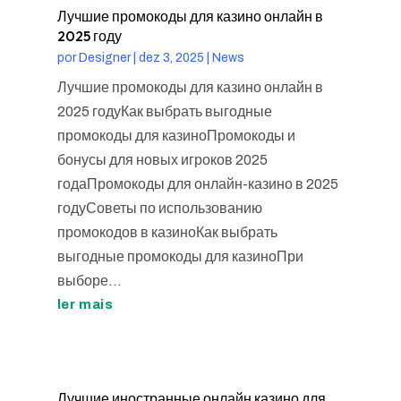
Лучшие промокоды для казино онлайн в
2025 году
por
Designer
|
dez 3, 2025
|
News
Лучшие промокоды для казино онлайн в
2025 годуКак выбрать выгодные
промокоды для казиноПромокоды и
бонусы для новых игроков 2025
годаПромокоды для онлайн-казино в 2025
годуСоветы по использованию
промокодов в казиноКак выбрать
выгодные промокоды для казиноПри
выборе...
ler mais
Лучшие иностранные онлайн казино для