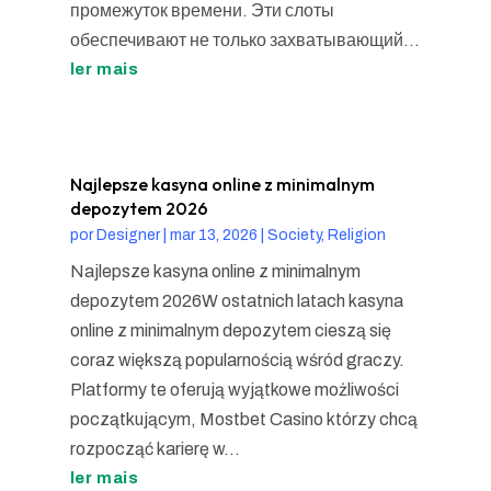
промежуток времени. Эти слоты
обеспечивают не только захватывающий...
ler mais
Najlepsze kasyna online z minimalnym
depozytem 2026
por
Designer
|
mar 13, 2026
|
Society, Religion
Najlepsze kasyna online z minimalnym
depozytem 2026W ostatnich latach kasyna
online z minimalnym depozytem cieszą się
coraz większą popularnością wśród graczy.
Platformy te oferują wyjątkowe możliwości
początkującym, Mostbet Casino którzy chcą
rozpocząć karierę w...
ler mais