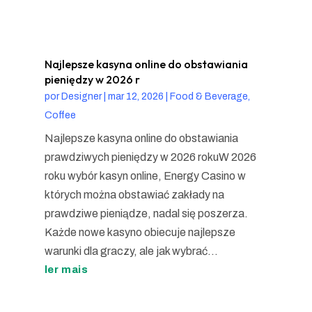
Najlepsze kasyna online do obstawiania
pieniędzy w 2026 r
por
Designer
|
mar 12, 2026
|
Food & Beverage,
Coffee
Najlepsze kasyna online do obstawiania
prawdziwych pieniędzy w 2026 rokuW 2026
roku wybór kasyn online, Energy Casino w
których można obstawiać zakłady na
prawdziwe pieniądze, nadal się poszerza.
Każde nowe kasyno obiecuje najlepsze
warunki dla graczy, ale jak wybrać...
ler mais