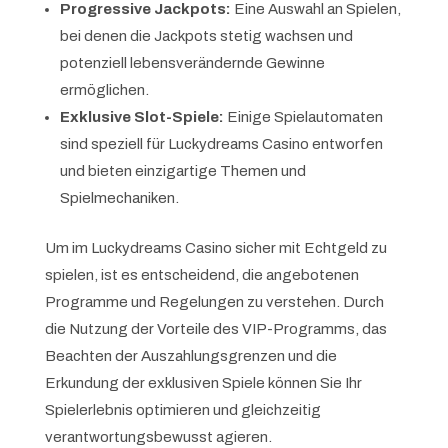
Progressive Jackpots:
Eine Auswahl an Spielen,
bei denen die Jackpots stetig wachsen und
potenziell lebensverändernde Gewinne
ermöglichen.
Exklusive Slot-Spiele:
Einige Spielautomaten
sind speziell für Luckydreams Casino entworfen
und bieten einzigartige Themen und
Spielmechaniken.
Um im Luckydreams Casino sicher mit Echtgeld zu
spielen, ist es entscheidend, die angebotenen
Programme und Regelungen zu verstehen. Durch
die Nutzung der Vorteile des VIP-Programms, das
Beachten der Auszahlungsgrenzen und die
Erkundung der exklusiven Spiele können Sie Ihr
Spielerlebnis optimieren und gleichzeitig
verantwortungsbewusst agieren.