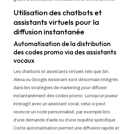
Utilisation des chatbots et
assistants virtuels pour la
diffusion instantanée
Automatisation de la distribution
des codes promo via des assistants
vocaux
Les chatbots et assistants virtuels tels que Siri,
Alexa ou Google Assistant sont désormais intégrés
dans les stratégies de marketing pour diffuser
instantanément des codes promo. Lorsqu’un joueur
interagit avec un assistant vocal, celui-ci peut
recevoir un code personnalisé, par exemple lors
d’une demande d’aide ou d’une requête spécifique.
Cette automatisation permet une diffusion rapide et