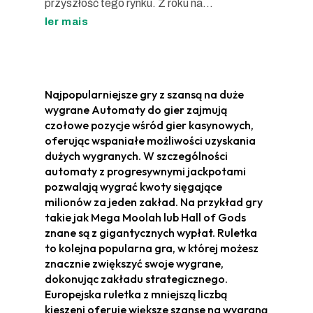
przyszłość tego rynku. Z roku na...
ler mais
Najpopularniejsze gry z szansą na duże
wygrane Automaty do gier zajmują
czołowe pozycje wśród gier kasynowych,
oferując wspaniałe możliwości uzyskania
dużych wygranych. W szczególności
automaty z progresywnymi jackpotami
pozwalają wygrać kwoty sięgające
milionów za jeden zakład. Na przykład gry
takie jak Mega Moolah lub Hall of Gods
znane są z gigantycznych wypłat. Ruletka
to kolejna popularna gra, w której możesz
znacznie zwiększyć swoje wygrane,
dokonując zakładu strategicznego.
Europejska ruletka z mniejszą liczbą
kieszeni oferuje większe szanse na wygraną