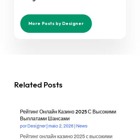
More Posts by Designer
Related Posts
Рейтинг Онлайн Казино 2025 С Высокими
Выплатами Шансами
por
Designer
|
maio 2, 2026
|
News
Рейтинг онлайн казино 2025 с высокими