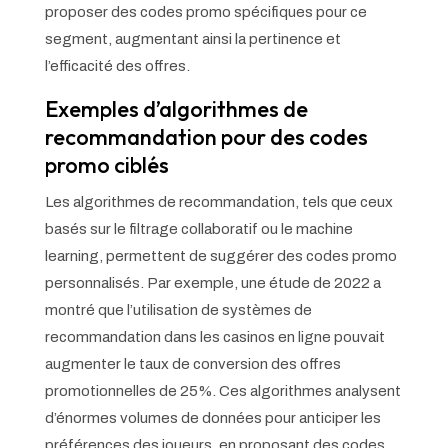
proposer des codes promo spécifiques pour ce
segment, augmentant ainsi la pertinence et
l’efficacité des offres.
Exemples d’algorithmes de
recommandation pour des codes
promo ciblés
Les algorithmes de recommandation, tels que ceux
basés sur le filtrage collaboratif ou le machine
learning, permettent de suggérer des codes promo
personnalisés. Par exemple, une étude de 2022 a
montré que l’utilisation de systèmes de
recommandation dans les casinos en ligne pouvait
augmenter le taux de conversion des offres
promotionnelles de 25%. Ces algorithmes analysent
d’énormes volumes de données pour anticiper les
préférences des joueurs, en proposant des codes