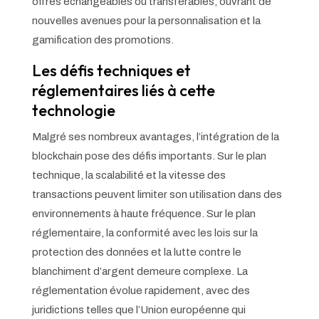
offres échangeables ou transférables, ouvrant de
nouvelles avenues pour la personnalisation et la
gamification des promotions.
Les défis techniques et
réglementaires liés à cette
technologie
Malgré ses nombreux avantages, l’intégration de la
blockchain pose des défis importants. Sur le plan
technique, la scalabilité et la vitesse des
transactions peuvent limiter son utilisation dans des
environnements à haute fréquence. Sur le plan
réglementaire, la conformité avec les lois sur la
protection des données et la lutte contre le
blanchiment d’argent demeure complexe. La
réglementation évolue rapidement, avec des
juridictions telles que l’Union européenne qui