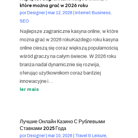
które można grać w 2026 roku
por
Designer
|
mar 12, 2026
|
Internet Business,
SEO
Najlepsze zagraniczne kasyna online, w które
można grać w 2026 rokuKażdego roku kasyna
online cieszą się coraz większą popularnością
wśród graczy na całym świecie. W 2026 roku
branża nadal dynamicznie się rozwija,
oferując użytkownikom coraz bardziej
innowacyjne i...
ler mais
Лучшие Онлайн Казино С Рублевыми
Ставками 2025 Года
por
Designer
|
mar 10, 2026
|
Travel & Leisure,