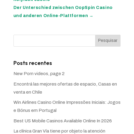
Der Unterschied zwischen OopSpin Casino
und anderen Online-Plattformen
→
Pesquisar
Posts recentes
New Porn videos, page 2
Encontrá las mejores ofertas de espacio, Casas en
venta en Chile
Win Airlines Casino Online Impressões Iniciais: Jogos
e Bónus em Portugal
Best US Mobile Casinos Available Online In 2026
La clínica Gran Vía tiene por objeto la atención