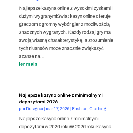
Najlepsze kasyna online z wysokimi zyskami i
dużymi wygranymiŚwiat kasyn online oferuje
graczom ogromny wybór gier z możliwością
znacznych wygranych. Każdy rodzaj gry ma
swoją własną charakterystykę, a zrozumienie
tych niuansów może znacznie zwiększyć
szanse na...
ler mais
Najlepsze kasyna online z minimalnymi
depozytami 2026
por
Designer
|
mar 17, 2026
|
Fashion, Clothing
Najlepsze kasyna online z minimalnymi
depozytami w 2026 rokuW 2026 roku kasyna