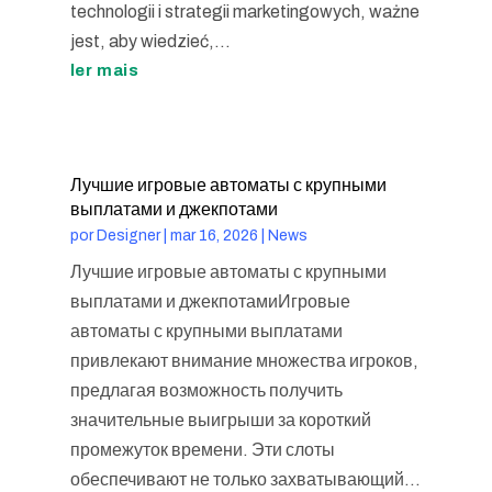
technologii i strategii marketingowych, ważne
jest, aby wiedzieć,...
ler mais
Лучшие игровые автоматы с крупными
выплатами и джекпотами
por
Designer
|
mar 16, 2026
|
News
Лучшие игровые автоматы с крупными
выплатами и джекпотамиИгровые
автоматы с крупными выплатами
привлекают внимание множества игроков,
предлагая возможность получить
значительные выигрыши за короткий
промежуток времени. Эти слоты
обеспечивают не только захватывающий...