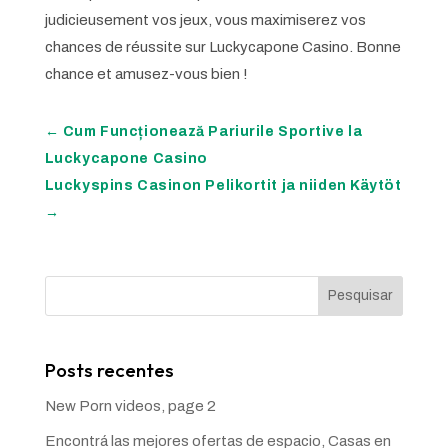
judicieusement vos jeux, vous maximiserez vos
chances de réussite sur Luckycapone Casino. Bonne
chance et amusez-vous bien !
←
Cum Funcționează Pariurile Sportive la
Luckycapone Casino
Luckyspins Casinon Pelikortit ja niiden Käytöt
→
Pesquisar
Posts recentes
New Porn videos, page 2
Encontrá las mejores ofertas de espacio, Casas en