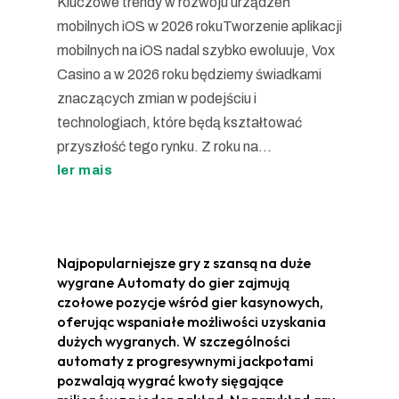
Kluczowe trendy w rozwoju urządzeń
mobilnych iOS w 2026 rokuTworzenie aplikacji
mobilnych na iOS nadal szybko ewoluuje, Vox
Casino a w 2026 roku będziemy świadkami
znaczących zmian w podejściu i
technologiach, które będą kształtować
przyszłość tego rynku. Z roku na...
ler mais
Najpopularniejsze gry z szansą na duże
wygrane Automaty do gier zajmują
czołowe pozycje wśród gier kasynowych,
oferując wspaniałe możliwości uzyskania
dużych wygranych. W szczególności
automaty z progresywnymi jackpotami
pozwalają wygrać kwoty sięgające