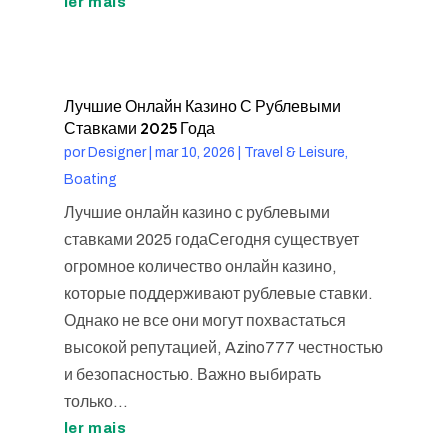
ler mais
Лучшие Онлайн Казино С Рублевыми
Ставками 2025 Года
por
Designer
|
mar 10, 2026
|
Travel & Leisure,
Boating
Лучшие онлайн казино с рублевыми
ставками 2025 годаСегодня существует
огромное количество онлайн казино,
которые поддерживают рублевые ставки.
Однако не все они могут похвастаться
высокой репутацией, Azino777 честностью
и безопасностью. Важно выбирать
только...
ler mais