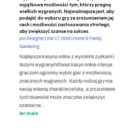
wyjątkowe możliwości tym, którzy pragną
wielkich wygranych. Najważniejsze jest, aby
podejść do wyboru gry ze zrozumieniem jej
cech i możliwości zastosowania strategii,
aby zwiększyć szanse na sukces.
por
Designer
|
mar 17, 2026
|
Home & Family,
Gardening
Najlepsze kasyna online z wysokimi zyskami i
dużymi wygranymiŚwiat kasyn online oferuje
graczom ogromny wybór gier z możliwością
znacznych wygranych. Każdy rodzaj gry ma
swoją własną charakterystykę, a zrozumienie
tych niuansów może znacznie zwiększyć
szanse na...
ler mais