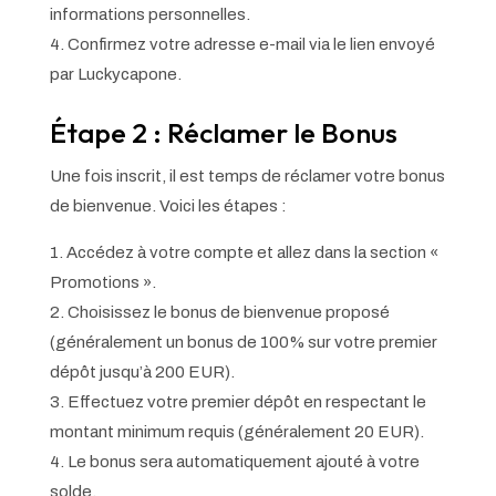
informations personnelles.
Confirmez votre adresse e-mail via le lien envoyé
par Luckycapone.
Étape 2 : Réclamer le Bonus
Une fois inscrit, il est temps de réclamer votre bonus
de bienvenue. Voici les étapes :
Accédez à votre compte et allez dans la section «
Promotions ».
Choisissez le bonus de bienvenue proposé
(généralement un bonus de 100% sur votre premier
dépôt jusqu’à 200 EUR).
Effectuez votre premier dépôt en respectant le
montant minimum requis (généralement 20 EUR).
Le bonus sera automatiquement ajouté à votre
solde.