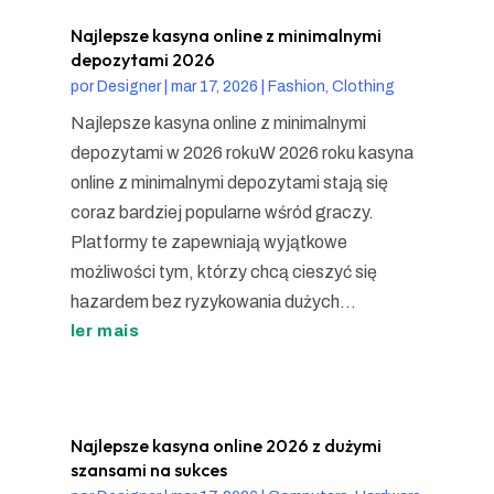
Najlepsze kasyna online z minimalnymi
depozytami 2026
por
Designer
|
mar 17, 2026
|
Fashion, Clothing
Najlepsze kasyna online z minimalnymi
depozytami w 2026 rokuW 2026 roku kasyna
online z minimalnymi depozytami stają się
coraz bardziej popularne wśród graczy.
Platformy te zapewniają wyjątkowe
możliwości tym, którzy chcą cieszyć się
hazardem bez ryzykowania dużych...
ler mais
Najlepsze kasyna online 2026 z dużymi
szansami na sukces