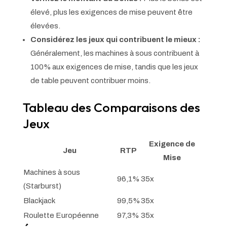
élevé, plus les exigences de mise peuvent être
élevées.
Considérez les jeux qui contribuent le mieux :
Généralement, les machines à sous contribuent à
100% aux exigences de mise, tandis que les jeux
de table peuvent contribuer moins.
Tableau des Comparaisons des
Jeux
Exigence de
Jeu
RTP
Mise
Machines à sous
96,1%
35x
(Starburst)
Blackjack
99,5%
35x
Roulette Européenne
97,3%
35x