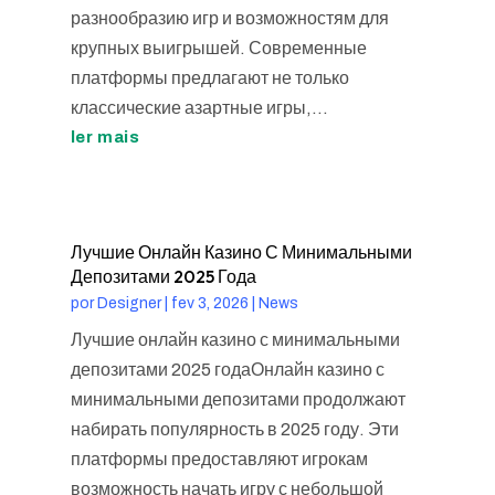
разнообразию игр и возможностям для
крупных выигрышей. Современные
платформы предлагают не только
классические азартные игры,...
ler mais
Лучшие Онлайн Казино С Минимальными
Депозитами 2025 Года
por
Designer
|
fev 3, 2026
|
News
Лучшие онлайн казино с минимальными
депозитами 2025 годаОнлайн казино с
минимальными депозитами продолжают
набирать популярность в 2025 году. Эти
платформы предоставляют игрокам
возможность начать игру с небольшой