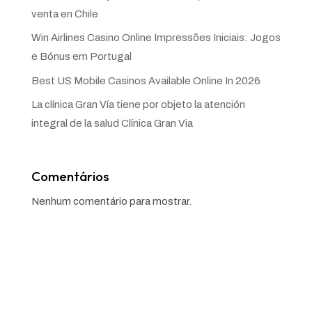
venta en Chile
Win Airlines Casino Online Impressões Iniciais: Jogos
e Bónus em Portugal
Best US Mobile Casinos Available Online In 2026
La clínica Gran Vía tiene por objeto la atención
integral de la salud Clínica Gran Via
Comentários
Nenhum comentário para mostrar.