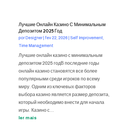
Лучшие Онлайн Казино С Минимальным
Депозитом 2025 Год
por
Designer
|
fev 22, 2026
|
Self Improvement,
Time Management
Лучшие онлайн казино с минимальным
депозитом 2025 годВ последние годы
онлайн казино становятся все более
популярными среди игроков по всему
миру. Одним из ключевых факторов
выбора казино является размер депозита,
который необходимо внести для начала
игры. Казино с...
ler mais