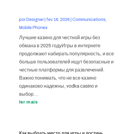
por
Designer
|
fev 16, 2026
|
Communications,
Mobile Phones
Лучшие казино для честной игры без
обмана в 2025 годуИгры в интернете
продолжают набирать популярность, и все
больше пользователей ищут безопасные и
честные платформы для развлечений.
Важно понимать, что не все казино
одинаково надежны, vodka casino и
выбор...
ler mais
Как выбрать место для игры и достичь