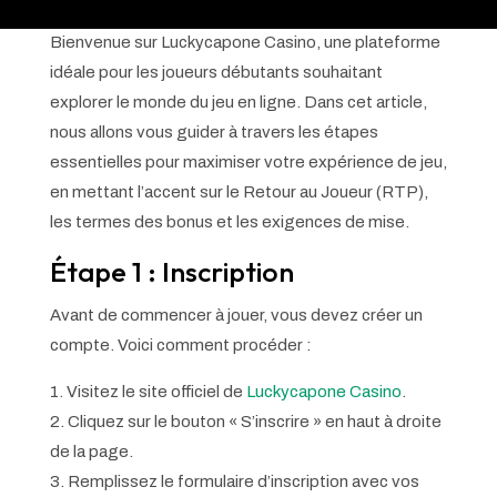
Bienvenue sur Luckycapone Casino, une plateforme
idéale pour les joueurs débutants souhaitant
explorer le monde du jeu en ligne. Dans cet article,
nous allons vous guider à travers les étapes
essentielles pour maximiser votre expérience de jeu,
en mettant l’accent sur le Retour au Joueur (RTP),
les termes des bonus et les exigences de mise.
Étape 1 : Inscription
Avant de commencer à jouer, vous devez créer un
compte. Voici comment procéder :
Visitez le site officiel de
Luckycapone Casino
.
Cliquez sur le bouton « S’inscrire » en haut à droite
de la page.
Remplissez le formulaire d’inscription avec vos