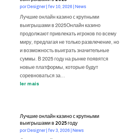
por
Designer
|
fev 10, 2026
|
News
Лучшие онлайн казино с крупными
выигрышами в 2025Онлайн казино
продолжают привлекать игроков по всему
миру, предлагая не только развлечение, но
и возможность выиграть значительные
суммы. В 2025 году на рынке появятся
новые платформы, которые будут
соревноваться за...
ler mais
Лучшие онлайн казино с крупными
выигрышами в 2025 году
por
Designer
|
fev 3, 2026
|
News