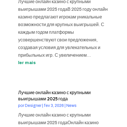
Лучшие онлайн казино с крупными
выигрышами 2025 годаВ 2025 году онлайн
казино предлагают игрокам уникальные
возможности для крупных выигрышей. С
каждым годом платформы
усовершенствуют свои предложения,
создавая условия для увлекательных и
прибыльных игр. С увеличением...
ler mais
Лучшие онлайн казино с крупными
выигрышами 2025 года
por
Designer
|
fev 3, 2026
|
News
Лучшие онлайн казино с крупными
выигрышами 2025 годаОнлайн казино