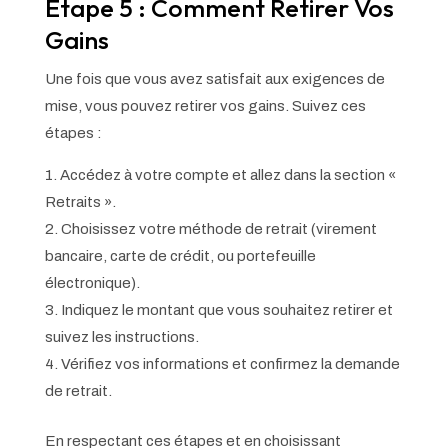
Étape 5 : Comment Retirer Vos
Gains
Une fois que vous avez satisfait aux exigences de
mise, vous pouvez retirer vos gains. Suivez ces
étapes :
Accédez à votre compte et allez dans la section «
Retraits ».
Choisissez votre méthode de retrait (virement
bancaire, carte de crédit, ou portefeuille
électronique).
Indiquez le montant que vous souhaitez retirer et
suivez les instructions.
Vérifiez vos informations et confirmez la demande
de retrait.
En respectant ces étapes et en choisissant