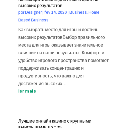
высоких результатов
por
Designer
|
fev 14, 2026
|
Business, Home
Based Business
Как выбрать место для игры и достичь
высоких результатовВыбор правильного
места для игры оказывает значительное
влияние на ваши результаты. Комфорт и
удобство игрового пространства помогают
поддерживать концентрацию и
продуктивность, что важно для
достижения высоких...
ler mais
Лучшие онлайн казино с крупными
выигрышами в 2025