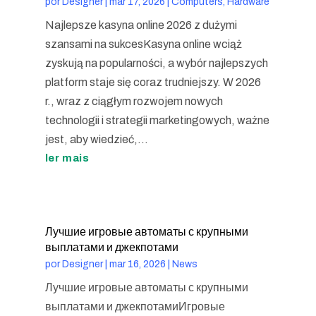
por
Designer
|
mar 17, 2026
|
Computers, Hardware
Najlepsze kasyna online 2026 z dużymi
szansami na sukcesKasyna online wciąż
zyskują na popularności, a wybór najlepszych
platform staje się coraz trudniejszy. W 2026
r., wraz z ciągłym rozwojem nowych
technologii i strategii marketingowych, ważne
jest, aby wiedzieć,...
ler mais
Лучшие игровые автоматы с крупными
выплатами и джекпотами
por
Designer
|
mar 16, 2026
|
News
Лучшие игровые автоматы с крупными
выплатами и джекпотамиИгровые