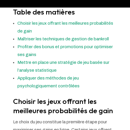
Table des matières
Choisir les jeux offrant les meilleures probabilités
de gain
Maîtriser les techniques de gestion de bankroll
Profiter des bonus et promotions pour optimiser
ses gains
Mettre en place une stratégie de jeu basée sur
l’analyse statistique
Appliquer des méthodes de jeu
psychologiquement contrôlées
Choisir les jeux offrant les
meilleures probabilités de gain
Le choix du jeu constitue la première étape pour
maximiser ses gains en ligne. Certains jeux offrent