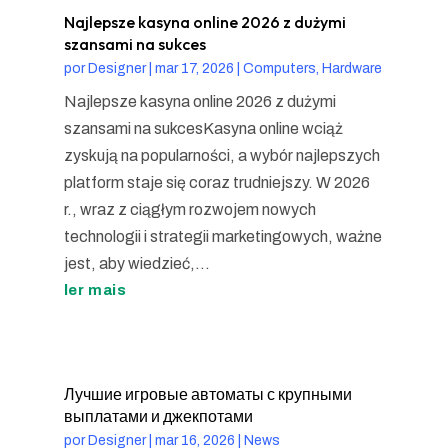
Najlepsze kasyna online 2026 z dużymi
szansami na sukces
por
Designer
|
mar 17, 2026
|
Computers, Hardware
Najlepsze kasyna online 2026 z dużymi
szansami na sukcesKasyna online wciąż
zyskują na popularności, a wybór najlepszych
platform staje się coraz trudniejszy. W 2026
r., wraz z ciągłym rozwojem nowych
technologii i strategii marketingowych, ważne
jest, aby wiedzieć,...
ler mais
Лучшие игровые автоматы с крупными
выплатами и джекпотами
por
Designer
|
mar 16, 2026
|
News