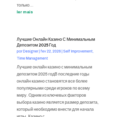
только...
ler mais
Лучшие Онлайн Казино С Минимальным
Депозитом 2025 Год
por
Designer
|
fev 22, 2026
|
Self Improvement,
Time Management
Лучшие онлайн казино с минимальным
депозитом 2025 годВ последние годы
онлайн казино становятся все более
популярными среди игроков по всему
миру. Одним из ключевых факторов
выбора казино является размер депозита,
который необходимо внести для начала
игры. Казино с...