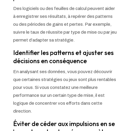
Des logiciels ou des feuilles de calcul peuvent aider
à enregistrer ses résultats, à repérer des patterns
ou des périodes de gains et pertes. Par exemple,
suivre le taux de réussite par type de mise ou par jeu
permet d’adapter sa stratégie.
Identifier les patterns et ajuster ses
décisions en conséquence
En analysant ses données, vous pouvez découvrir
que certaines stratégies ou jeux sont plus rentables
pour vous. Si vous constatez une meilleure
performance sur un certain type de mise, il est
logique de concentrer vos efforts dans cette
direction.
Éviter de céder aux impulsions en se