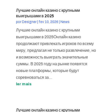
Лучшие онлайн казино с крупными
выигрышами в 2025
por
Designer
|
fev 10, 2026
|
News
Лучшие онлайн казино с крупными
выигрышами в 2025Онлайн казино
продолжают привлекать игроков по всему
миру, предлагая не только развлечение, но
и возможность выиграть значительные
суммы. В 2025 году на рынке появятся
новые платформы, которые будут
соревноваться за...
ler mais
Лучшие онлайн казино с крупными