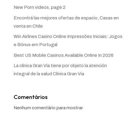
New Porn videos, page 2
Encontrá las mejores ofertas de espacio, Casas en
venta en Chile
Win Airlines Casino Online Impressões Iniciais: Jogos
e Bónus em Portugal
Best US Mobile Casinos Available Online In 2026
La clínica Gran Vía tiene por objeto la atención
integral de la salud Clínica Gran Via
Comentários
Nenhum comentário para mostrar.