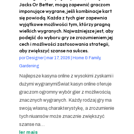
Jacks Or Better, mogą zapewnić graczom
imponujące wygrane, jeśli kombinacje kart
się powiodą. Każda z tych gier zapewnia
wyjątkowe możliwości tym, którzy pragną
wielkich wygranych. Najważniejsze jest, aby
podejść do wyboru gry ze zrozumieniem jej
cech i możliwości zastosowania strategii,
aby zwiększyć szanse na sukces.
por
Designer
|
mar 17, 2026
|
Home & Family,
Gardening
Najlepsze kasyna online z wysokimi zyskami i
dużymi wygranymiŚwiat kasyn online oferuje
graczom ogromny wybór gier z możliwością
znacznych wygranych. Każdy rodzaj gry ma
swoją własną charakterystykę, a zrozumienie
tych niuansów może znacznie zwiększyć
szanse na...
ler mais