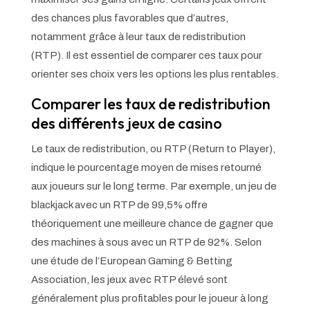
des chances plus favorables que d’autres,
notamment grâce à leur taux de redistribution
(RTP). Il est essentiel de comparer ces taux pour
orienter ses choix vers les options les plus rentables.
Comparer les taux de redistribution
des différents jeux de casino
Le taux de redistribution, ou RTP (Return to Player),
indique le pourcentage moyen de mises retourné
aux joueurs sur le long terme. Par exemple, un jeu de
blackjack avec un RTP de 99,5% offre
théoriquement une meilleure chance de gagner que
des machines à sous avec un RTP de 92%. Selon
une étude de l’European Gaming & Betting
Association, les jeux avec RTP élevé sont
généralement plus profitables pour le joueur à long