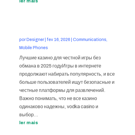
ler mais
por
Designer
|
fev 16, 2026
|
Communications,
Mobile Phones
Лучшие казино для честной игры без
обмана в 2025 годуИгры в интернете
продолжают набирать популярность, и все
больше пользователей ищут безопасные и
честные платформы для развлечений.
Важно понимать, что не все казино
одинаково надежны, vodka casino и
выбор...
ler mais