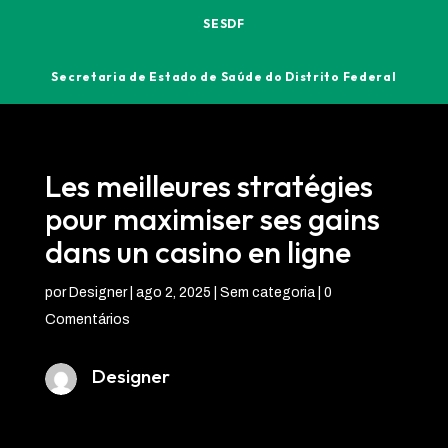
SESDF
Secretaria de Estado de Saúde do Distrito Federal
Les meilleures stratégies
pour maximiser ses gains
dans un casino en ligne
por
Designer
|
ago 2, 2025
| Sem categoria |
0
Comentários
Designer