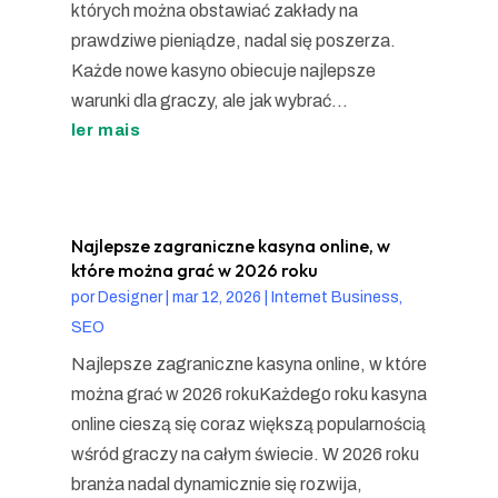
których można obstawiać zakłady na
prawdziwe pieniądze, nadal się poszerza.
Każde nowe kasyno obiecuje najlepsze
warunki dla graczy, ale jak wybrać...
ler mais
Najlepsze zagraniczne kasyna online, w
które można grać w 2026 roku
por
Designer
|
mar 12, 2026
|
Internet Business,
SEO
Najlepsze zagraniczne kasyna online, w które
można grać w 2026 rokuKażdego roku kasyna
online cieszą się coraz większą popularnością
wśród graczy na całym świecie. W 2026 roku
branża nadal dynamicznie się rozwija,