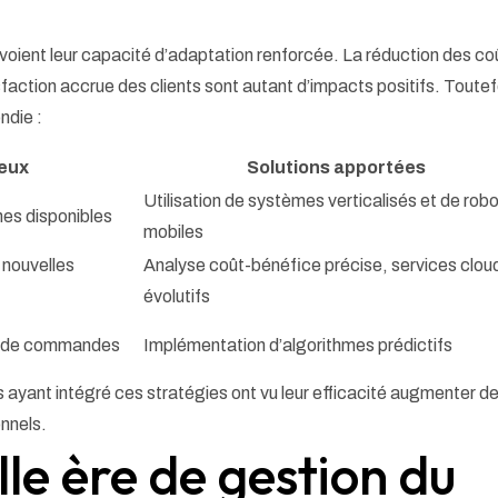
voient leur capacité d’adaptation renforcée. La réduction des co
tisfaction accrue des clients sont autant d’impacts positifs. Toutef
ndie :
eux
Solutions apportées
Utilisation de systèmes verticalisés et de rob
nes disponibles
mobiles
 nouvelles
Analyse coût-bénéfice précise, services clou
évolutifs
lux de commandes
Implémentation d’algorithmes prédictifs
 ayant intégré ces stratégies ont vu leur efficacité augmenter d
onnels.
le ère de gestion du