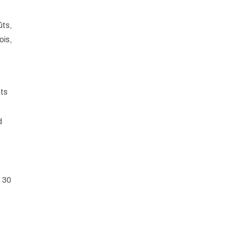
ûts,
ois,
ots
d
e 30