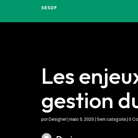
SESDF
Les enjeu
gestion d
por
Designer
|
maio 5, 2025
| Sem categoria |
0 Co