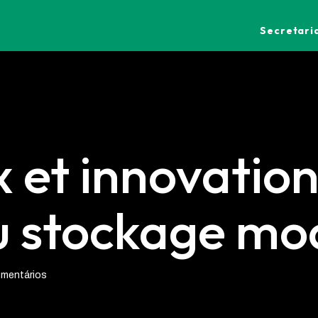
Secretaria
x et innovation
u stockage m
mentários