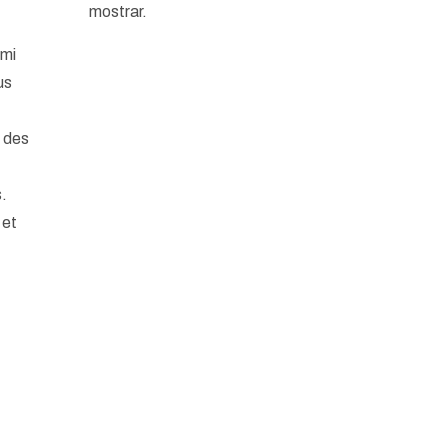
mostrar.
rmi
us
n des
s.
 et