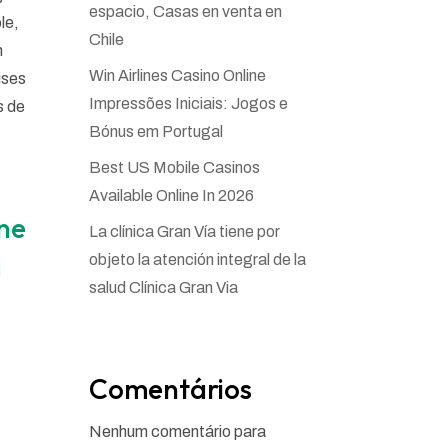
espacio, Casas en venta en
le,
Chile
n
Win Airlines Casino Online
ises
Impressões Iniciais: Jogos e
s de
Bónus em Portugal
Best US Mobile Casinos
Available Online In 2026
une
La clínica Gran Vía tiene por
à
objeto la atención integral de la
salud Clínica Gran Via
Comentários
Nenhum comentário para