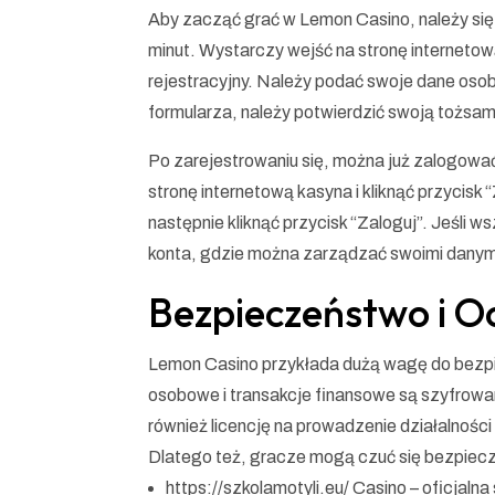
Aby zacząć grać w Lemon Casino, należy się za
minut. Wystarczy wejść na stronę internetową 
rejestracyjny. Należy podać swoje dane osobo
formularza, należy potwierdzić swoją tożsamo
Po zarejestrowaniu się, można już zalogowa
stronę internetową kasyna i kliknąć przycisk 
następnie kliknąć przycisk “Zaloguj”. Jeśli 
konta, gdzie można zarządzać swoimi danymi,
Bezpieczeństwo i 
Lemon Casino przykłada dużą wagę do bezpi
osobowe i transakcje finansowe są szyfrow
również licencję na prowadzenie działalności
Dlatego też, gracze mogą czuć się bezpiecz
https://szkolamotyli.eu/ Casino – oficjalna