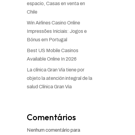
espacio, Casas en venta en
Chile
Win Airlines Casino Online
Impressões Iniciais: Jogos e
Bónus em Portugal
Best US Mobile Casinos
Available Online In 2026
La clínica Gran Vía tiene por
objeto la atención integral de la
salud Clínica Gran Via
Comentários
Nenhum comentário para