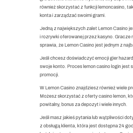
również skorzystać z funkcji lemoncasino, t
konta i zarządzać swoimi grami.
Jedną z największych zalet Lemon Casino jes
i rozrywki oferowanej przez kasyno. Gracze 
sprawia, że Lemon Casino jest jednym z najb
Jeśli chcesz doświadczyć emocji gier hazar
swoje konto. Proces lemon casino login jest s
promocji.
W Lemon Casino znajdziesz również wiele p
Możesz skorzystać z oferty casino lemon, kt
powitalny, bonus za depozyt i wiele innych.
Jeśli masz jakieś pytania lub wątpliwości d
z obsługą klienta, która jest dostępna 24 g