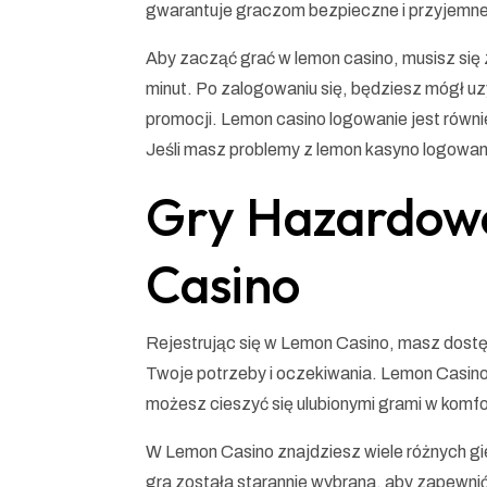
gwarantuje graczom bezpieczne i przyjemn
Aby zacząć grać w lemon casino, musisz się z
minut. Po zalogowaniu się, będziesz mógł uz
promocji. Lemon casino logowanie jest równi
Jeśli masz problemy z lemon kasyno logowanie
Gry Hazardowe
Casino
Rejestrując się w Lemon Casino, masz dostęp
Twoje potrzeby i oczekiwania. Lemon Casin
możesz cieszyć się ulubionymi grami w kom
W Lemon Casino znajdziesz wiele różnych gier,
gra została starannie wybrana, aby zapewni