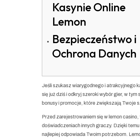
Kasynie Online
Lemon
Bezpieczeństwo i
Ochrona Danych
Jeśli szukasz wiarygodnego i atrakcyjnego k
się już dziś i odkryj szeroki wybór gier, w ty
bonusy i promocje, które zwiększają Twoje 
Przed zarejestrowaniem się w lemon casino, 
doświadczeniach innych graczy. Dzięki temu
najlepiej odpowiada Twoim potrzebom. Lemon