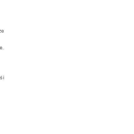
ze
e.
ś i