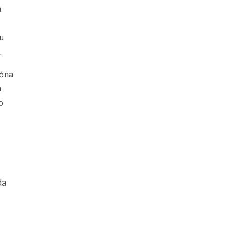
a
iu
.
ć na
a
o
da