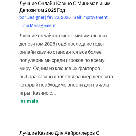
Лучшие Онлайн Казино С Минимальным
Депозитом 2025 Год
por
Designer
|
fev 22, 2026
|
Self Improvement,
Time Management
Лучшие онлайн казино с минимальным
депозитом 2025 годВ последние годы
онлайн казино становятся все более
популярными среди игроков по всему
миру. Одним из ключевых факторов
выбора казино является размер депозита,
который необходимо внести для начала
игры. Казино с...
ler mais
Лучшие Казино Для Хайроллеров С