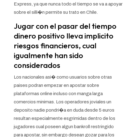
Express, ya que nunca todo el tiempo se va a apoyar
sobre el silli�n permite su trato en Chile.
Jugar con el pasar del tiempo
dinero positivo lleva implicito
riesgos financieros, cual
igualmente han sido
considerados
Los nacionales asi� como usuarios sobre otras
paises podran empezar en apostar sobre
plataformas online incluso con manga larga
comercios minimas. Los operadores joviales un
deposito nadie pondri�a en duda desde 5 euros
resultan especialmente esgrimidas dentro de los
jugadores cual poseen algun bankroll restringido
para apostar, sin embargo desean gozar para los