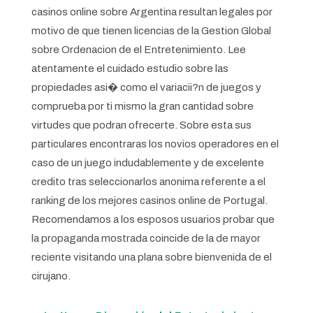
casinos online sobre Argentina resultan legales por
motivo de que tienen licencias de la Gestion Global
sobre Ordenacion de el Entretenimiento. Lee
atentamente el cuidado estudio sobre las
propiedades asi� como el variacii?n de juegos y
comprueba por ti mismo la gran cantidad sobre
virtudes que podran ofrecerte. Sobre esta sus
particulares encontraras los novios operadores en el
caso de un juego indudablemente y de excelente
credito tras seleccionarlos anonima referente a el
ranking de los mejores casinos online de Portugal.
Recomendamos a los esposos usuarios probar que
la propaganda mostrada coincide de la de mayor
reciente visitando una plana sobre bienvenida de el
cirujano.