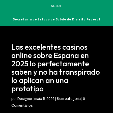
SESDF
Secretaria de Estado de Saúde do Distrito Federal
Las excelentes casinos
online sobre Espana en
2025 lo perfectamente
saben y no ha transpirado
lo aplican an una
prototipo
por
Designer
|
maio 5, 2026
| Sem categoria |
0
Comentários