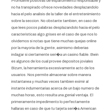
Promueve positivas de esparcimiento responsable y
no ha transpirado ofrece novedades desplazandolo
hacia el pelo analisis de la taller de el entretenimiento
sobre la seccion. No obstante tambien, en caso de
que lees pocos palabras desplazandolo hacia el pelo
caracteristicas algo grises en el caso de que nos lo
olvidemos si notas que tiene muchas quejas online
por la mayoria de la gente, asimismo deberias
indagar si ciertamente seri�a un casino fiable. Bwin
es algunos de los cual provee depositos joviales
Bizum, la herramienta excesivamente acto de los
usuarios. Nos permite almacenar sobre manera
instantanea y muchas veces tambien eximir al
instante indumentarias acerca de un bajo numero de
muchas horas, esto resulta una genial ventaja. El
primeramente impedimento lo perfectamente
hallaras en caso de que tu tarjeta seri�a American