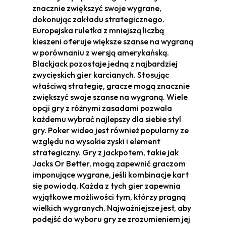
znacznie zwiększyć swoje wygrane,
dokonując zakładu strategicznego.
Europejska ruletka z mniejszą liczbą
kieszeni oferuje większe szanse na wygraną
w porównaniu z wersją amerykańską.
Blackjack pozostaje jedną z najbardziej
zwycięskich gier karcianych. Stosując
właściwą strategię, gracze mogą znacznie
zwiększyć swoje szanse na wygraną. Wiele
opcji gry z różnymi zasadami pozwala
każdemu wybrać najlepszy dla siebie styl
gry. Poker wideo jest również popularny ze
względu na wysokie zyski i element
strategiczny. Gry z jackpotem, takie jak
Jacks Or Better, mogą zapewnić graczom
imponujące wygrane, jeśli kombinacje kart
się powiodą. Każda z tych gier zapewnia
wyjątkowe możliwości tym, którzy pragną
wielkich wygranych. Najważniejsze jest, aby
podejść do wyboru gry ze zrozumieniem jej