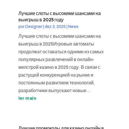
Лучшие слоты с высокими шансами на
выигрыш в 2025 году
por
Designer
|
dez 3, 2025
|
News
Лучшие слоты с высокими шансами на
выигрыш в 2025Игровые автоматы
продолжат оставаться одними из самых
популярных развлечений в онлайн-
мелстрой казино в 2025 году. В связи с
растущей конкуренцией на рынке и
постоянным развитием технологий,
разработчики выпускают новые...
ler mais
Лучшие промокоды для казино онлайн в