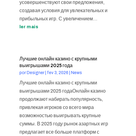
усовершенствуют свои предложения,
создавая условия для увлекательных и
прибыльных игр. С увеличением...
ler mais
Лучшие онлайн казино с крупными
выигрышами 2025 года
por
Designer
|
fev 3, 2026
|
News
Лучшие онлайн казино с крупными
выигрышами 2025 годаОнлайн казино
продолжают набирать популярность,
привлекая игроков со всего мира
возможностью выигрывать крупные
суммы. В 2025 году рынок азартных игр
предлагает все больше платформ с