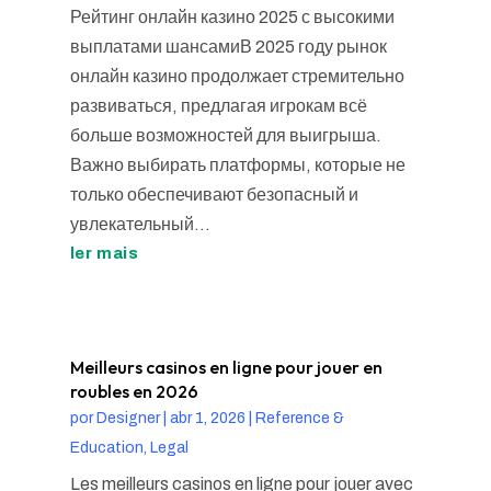
Рейтинг онлайн казино 2025 с высокими
выплатами шансамиВ 2025 году рынок
онлайн казино продолжает стремительно
развиваться, предлагая игрокам всё
больше возможностей для выигрыша.
Важно выбирать платформы, которые не
только обеспечивают безопасный и
увлекательный...
ler mais
Meilleurs casinos en ligne pour jouer en
roubles en 2026
por
Designer
|
abr 1, 2026
|
Reference &
Education, Legal
Les meilleurs casinos en ligne pour jouer avec