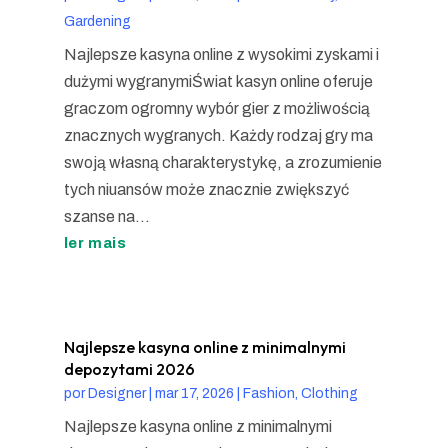
Gardening
Najlepsze kasyna online z wysokimi zyskami i
dużymi wygranymiŚwiat kasyn online oferuje
graczom ogromny wybór gier z możliwością
znacznych wygranych. Każdy rodzaj gry ma
swoją własną charakterystykę, a zrozumienie
tych niuansów może znacznie zwiększyć
szanse na...
ler mais
Najlepsze kasyna online z minimalnymi
depozytami 2026
por
Designer
|
mar 17, 2026
|
Fashion, Clothing
Najlepsze kasyna online z minimalnymi