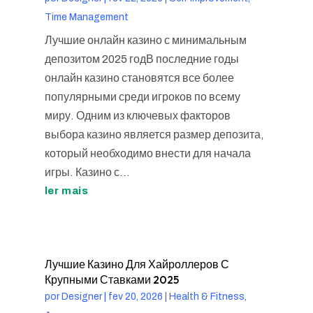
Time Management
Лучшие онлайн казино с минимальным
депозитом 2025 годВ последние годы
онлайн казино становятся все более
популярными среди игроков по всему
миру. Одним из ключевых факторов
выбора казино является размер депозита,
который необходимо внести для начала
игры. Казино с...
ler mais
Лучшие Казино Для Хайроллеров С
Крупными Ставками 2025
por
Designer
|
fev 20, 2026
|
Health & Fitness,