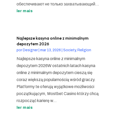
обеспечивают не только захватывающий...
ler mais
Najlepsze kasyna online z minimalnym
depozytem 2026
por
Designer
|
mar 13, 2026
|
Society, Religion
Najlepsze kasyna online z minimalnym
depozytem 2026W ostatnich latach kasyna
online z minimalnym depozytem cieszą się
coraz większą popularnością wśród graczy.
Platformy te oferują wyjątkowe możliwości
początkującym, Mostbet Casino którzy chcą
rozpocząć karierę w...
ler mais