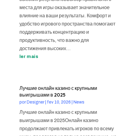
места для игры оказывает значительное
влияние на ваши результаты. Комфорт и
удобство игрового пространства помогают
поддерживать концентрацию и
продуктивность, что важно для
достижения высоких...
ler mais
Лучшие онлайн казино с крупными
выигрышами в 2025
por
Designer
|
fev 10, 2026
|
News
Лучшие онлайн казино с крупными
выигрышами в 2025Онлайн казино
продолжают привлекать игроков по всему