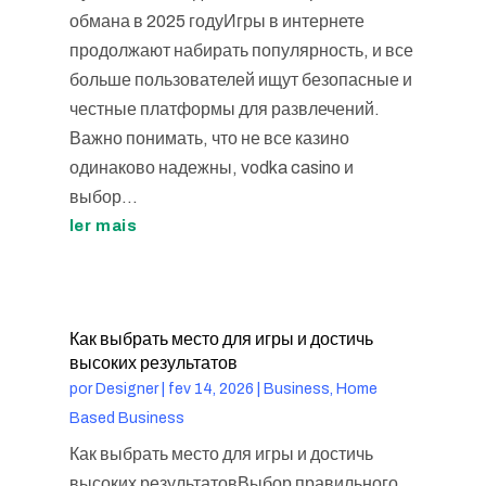
обмана в 2025 годуИгры в интернете
продолжают набирать популярность, и все
больше пользователей ищут безопасные и
честные платформы для развлечений.
Важно понимать, что не все казино
одинаково надежны, vodka casino и
выбор...
ler mais
Как выбрать место для игры и достичь
высоких результатов
por
Designer
|
fev 14, 2026
|
Business, Home
Based Business
Как выбрать место для игры и достичь
высоких результатовВыбор правильного