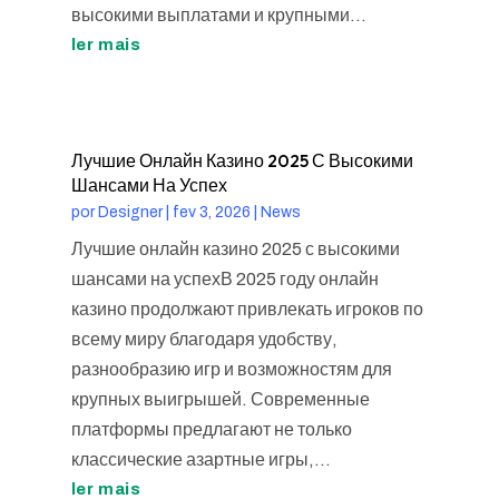
высокими выплатами и крупными...
ler mais
Лучшие Онлайн Казино 2025 С Высокими
Шансами На Успех
por
Designer
|
fev 3, 2026
|
News
Лучшие онлайн казино 2025 с высокими
шансами на успехВ 2025 году онлайн
казино продолжают привлекать игроков по
всему миру благодаря удобству,
разнообразию игр и возможностям для
крупных выигрышей. Современные
платформы предлагают не только
классические азартные игры,...
ler mais