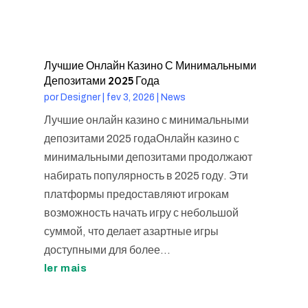
Лучшие Онлайн Казино С Минимальными
Депозитами 2025 Года
por
Designer
|
fev 3, 2026
|
News
Лучшие онлайн казино с минимальными
депозитами 2025 годаОнлайн казино с
минимальными депозитами продолжают
набирать популярность в 2025 году. Эти
платформы предоставляют игрокам
возможность начать игру с небольшой
суммой, что делает азартные игры
доступными для более...
ler mais