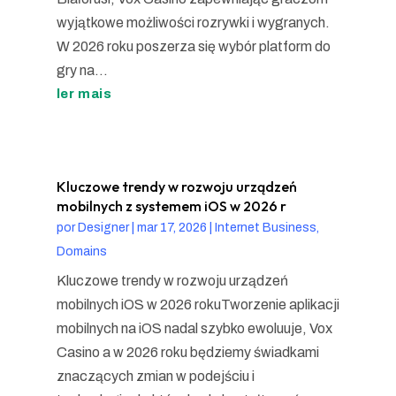
wyjątkowe możliwości rozrywki i wygranych.
W 2026 roku poszerza się wybór platform do
gry na...
ler mais
Kluczowe trendy w rozwoju urządzeń
mobilnych z systemem iOS w 2026 r
por
Designer
|
mar 17, 2026
|
Internet Business,
Domains
Kluczowe trendy w rozwoju urządzeń
mobilnych iOS w 2026 rokuTworzenie aplikacji
mobilnych na iOS nadal szybko ewoluuje, Vox
Casino a w 2026 roku będziemy świadkami
znaczących zmian w podejściu i