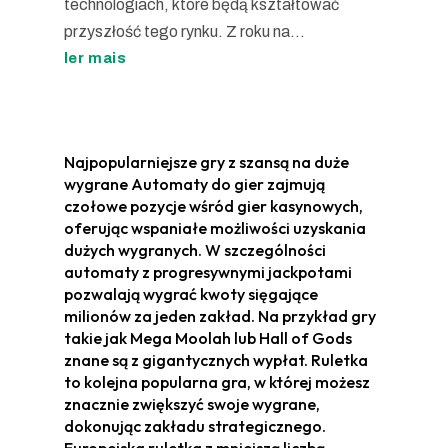
technologiach, które będą kształtować
przyszłość tego rynku. Z roku na...
ler mais
Najpopularniejsze gry z szansą na duże
wygrane Automaty do gier zajmują
czołowe pozycje wśród gier kasynowych,
oferując wspaniałe możliwości uzyskania
dużych wygranych. W szczególności
automaty z progresywnymi jackpotami
pozwalają wygrać kwoty sięgające
milionów za jeden zakład. Na przykład gry
takie jak Mega Moolah lub Hall of Gods
znane są z gigantycznych wypłat. Ruletka
to kolejna popularna gra, w której możesz
znacznie zwiększyć swoje wygrane,
dokonując zakładu strategicznego.
Europejska ruletka z mniejszą liczbą