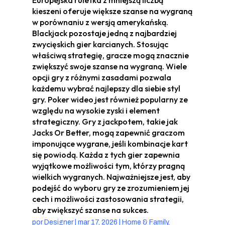
kieszeni oferuje większe szanse na wygraną
w porównaniu z wersją amerykańską.
Blackjack pozostaje jedną z najbardziej
zwycięskich gier karcianych. Stosując
właściwą strategię, gracze mogą znacznie
zwiększyć swoje szanse na wygraną. Wiele
opcji gry z różnymi zasadami pozwala
każdemu wybrać najlepszy dla siebie styl
gry. Poker wideo jest również popularny ze
względu na wysokie zyski i element
strategiczny. Gry z jackpotem, takie jak
Jacks Or Better, mogą zapewnić graczom
imponujące wygrane, jeśli kombinacje kart
się powiodą. Każda z tych gier zapewnia
wyjątkowe możliwości tym, którzy pragną
wielkich wygranych. Najważniejsze jest, aby
podejść do wyboru gry ze zrozumieniem jej
cech i możliwości zastosowania strategii,
aby zwiększyć szanse na sukces.
por
Designer
|
mar 17, 2026
|
Home & Family,