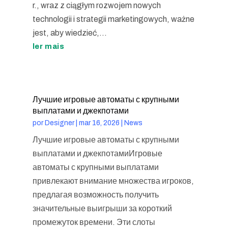
r., wraz z ciągłym rozwojem nowych
technologii i strategii marketingowych, ważne
jest, aby wiedzieć,...
ler mais
Лучшие игровые автоматы с крупными
выплатами и джекпотами
por
Designer
|
mar 16, 2026
|
News
Лучшие игровые автоматы с крупными
выплатами и джекпотамиИгровые
автоматы с крупными выплатами
привлекают внимание множества игроков,
предлагая возможность получить
значительные выигрыши за короткий
промежуток времени. Эти слоты