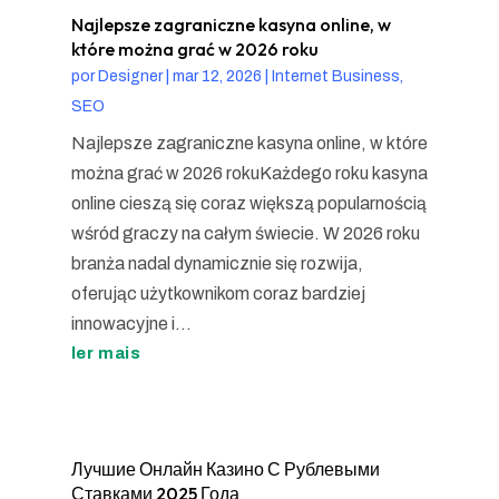
Najlepsze zagraniczne kasyna online, w
które można grać w 2026 roku
por
Designer
|
mar 12, 2026
|
Internet Business,
SEO
Najlepsze zagraniczne kasyna online, w które
można grać w 2026 rokuKażdego roku kasyna
online cieszą się coraz większą popularnością
wśród graczy na całym świecie. W 2026 roku
branża nadal dynamicznie się rozwija,
oferując użytkownikom coraz bardziej
innowacyjne i...
ler mais
Лучшие Онлайн Казино С Рублевыми
Ставками 2025 Года