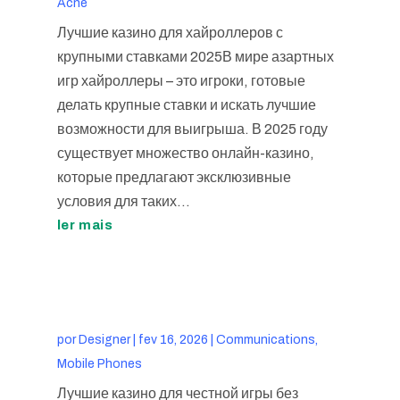
Acne
Лучшие казино для хайроллеров с
крупными ставками 2025В мире азартных
игр хайроллеры – это игроки, готовые
делать крупные ставки и искать лучшие
возможности для выигрыша. В 2025 году
существует множество онлайн-казино,
которые предлагают эксклюзивные
условия для таких...
ler mais
por
Designer
|
fev 16, 2026
|
Communications,
Mobile Phones
Лучшие казино для честной игры без