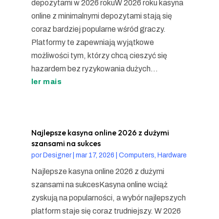
depozytami w 2026 rokuW 2026 roku kasyna
online z minimalnymi depozytami stają się
coraz bardziej popularne wśród graczy.
Platformy te zapewniają wyjątkowe
możliwości tym, którzy chcą cieszyć się
hazardem bez ryzykowania dużych...
ler mais
Najlepsze kasyna online 2026 z dużymi
szansami na sukces
por
Designer
|
mar 17, 2026
|
Computers, Hardware
Najlepsze kasyna online 2026 z dużymi
szansami na sukcesKasyna online wciąż
zyskują na popularności, a wybór najlepszych
platform staje się coraz trudniejszy. W 2026