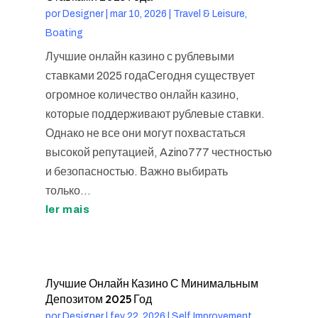
por
Designer
|
mar 10, 2026
|
Travel & Leisure,
Boating
Лучшие онлайн казино с рублевыми
ставками 2025 годаСегодня существует
огромное количество онлайн казино,
которые поддерживают рублевые ставки.
Однако не все они могут похвастаться
высокой репутацией, Azino777 честностью
и безопасностью. Важно выбирать
только...
ler mais
Лучшие Онлайн Казино С Минимальным
Депозитом 2025 Год
por
Designer
|
fev 22, 2026
|
Self Improvement,