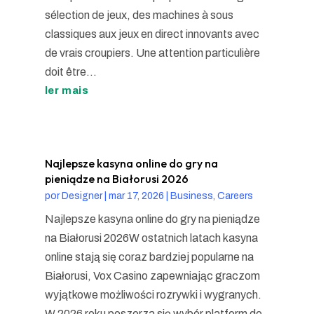
sélection de jeux, des machines à sous
classiques aux jeux en direct innovants avec
de vrais croupiers. Une attention particulière
doit être...
ler mais
Najlepsze kasyna online do gry na
pieniądze na Białorusi 2026
por
Designer
|
mar 17, 2026
|
Business, Careers
Najlepsze kasyna online do gry na pieniądze
na Białorusi 2026W ostatnich latach kasyna
online stają się coraz bardziej popularne na
Białorusi, Vox Casino zapewniając graczom
wyjątkowe możliwości rozrywki i wygranych.
W 2026 roku poszerza się wybór platform do