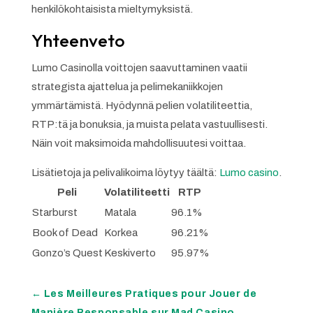
henkilökohtaisista mieltymyksistä.
Yhteenveto
Lumo Casinolla voittojen saavuttaminen vaatii
strategista ajattelua ja pelimekaniikkojen
ymmärtämistä. Hyödynnä pelien volatiliteettia,
RTP:tä ja bonuksia, ja muista pelata vastuullisesti.
Näin voit maksimoida mahdollisuutesi voittaa.
Lisätietoja ja pelivalikoima löytyy täältä:
Lumo casino
.
Peli
Volatiliteetti
RTP
Starburst
Matala
96.1%
Book of Dead
Korkea
96.21%
Gonzo’s Quest
Keskiverto
95.97%
←
Les Meilleures Pratiques pour Jouer de
Manière Responsable sur Mad Casino