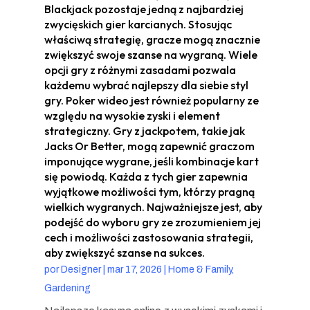
Blackjack pozostaje jedną z najbardziej
zwycięskich gier karcianych. Stosując
właściwą strategię, gracze mogą znacznie
zwiększyć swoje szanse na wygraną. Wiele
opcji gry z różnymi zasadami pozwala
każdemu wybrać najlepszy dla siebie styl
gry. Poker wideo jest również popularny ze
względu na wysokie zyski i element
strategiczny. Gry z jackpotem, takie jak
Jacks Or Better, mogą zapewnić graczom
imponujące wygrane, jeśli kombinacje kart
się powiodą. Każda z tych gier zapewnia
wyjątkowe możliwości tym, którzy pragną
wielkich wygranych. Najważniejsze jest, aby
podejść do wyboru gry ze zrozumieniem jej
cech i możliwości zastosowania strategii,
aby zwiększyć szanse na sukces.
por
Designer
|
mar 17, 2026
|
Home & Family,
Gardening