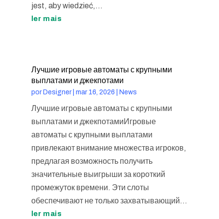
jest, aby wiedzieć,...
ler mais
Лучшие игровые автоматы с крупными
выплатами и джекпотами
por
Designer
|
mar 16, 2026
|
News
Лучшие игровые автоматы с крупными
выплатами и джекпотамиИгровые
автоматы с крупными выплатами
привлекают внимание множества игроков,
предлагая возможность получить
значительные выигрыши за короткий
промежуток времени. Эти слоты
обеспечивают не только захватывающий...
ler mais