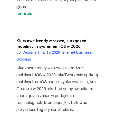
gry na...
ler mais
Kluczowe trendy w rozwoju urządzeń
mobilnych z systemem iOS w 2026 r
por
Designer
|
mar 17, 2026
|
Internet Business,
Domains
Kluczowe trendy w rozwoju urządzeń
mobilnych iOS w 2026 rokuTworzenie aplikacji
mobilnych na iOS nadal szybko ewoluuje, Vox
Casino a w 2026 roku będziemy świadkami
znaczących zmian w podejściu i
technologiach, które będą kształtować
przyszłość tego rynku. Z roku na...