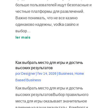
больше пользователей ищут безопасные и
честные платформы для развлечений.
Важно понимать, что не все казино
одинаково надежны, vodka casino и
выбор...
ler mais
Как выбрать место для игры и достичь
высоких результатов
por
Designer
|
fev 14, 2026
|
Business, Home
Based Business
Как выбрать место для игры и достичь
высоких результатовВыбор правильного
места для игры оказывает значительное
влияние на ваши результаты. Комфорт и