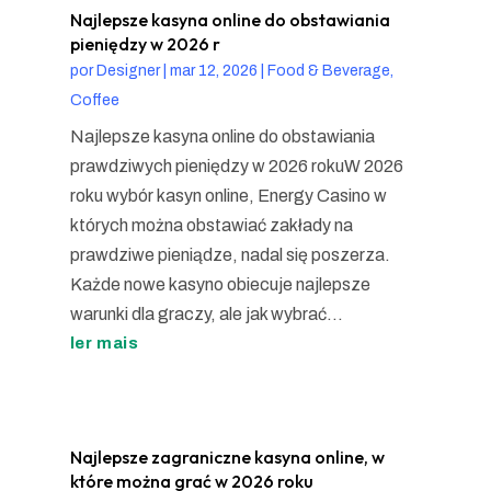
Najlepsze kasyna online do obstawiania
pieniędzy w 2026 r
por
Designer
|
mar 12, 2026
|
Food & Beverage,
Coffee
Najlepsze kasyna online do obstawiania
prawdziwych pieniędzy w 2026 rokuW 2026
roku wybór kasyn online, Energy Casino w
których można obstawiać zakłady na
prawdziwe pieniądze, nadal się poszerza.
Każde nowe kasyno obiecuje najlepsze
warunki dla graczy, ale jak wybrać...
ler mais
Najlepsze zagraniczne kasyna online, w
które można grać w 2026 roku