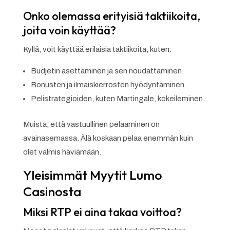
Onko olemassa erityisiä taktiikoita,
joita voin käyttää?
Kyllä, voit käyttää erilaisia taktiikoita, kuten:
Budjetin asettaminen ja sen noudattaminen.
Bonusten ja ilmaiskierrosten hyödyntäminen.
Pelistrategioiden, kuten Martingale, kokeileminen.
Muista, että vastuullinen pelaaminen on
avainasemassa. Älä koskaan pelaa enemmän kuin
olet valmis häviämään.
Yleisimmät Myytit Lumo
Casinosta
Miksi RTP ei aina takaa voittoa?