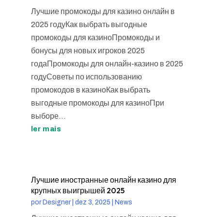
Лучшие промокоды для казино онлайн в
2025 годуКак выбрать выгодные
промокоды для казиноПромокоды и
бонусы для новых игроков 2025
годаПромокоды для онлайн-казино в 2025
годуСоветы по использованию
промокодов в казиноКак выбрать
выгодные промокоды для казиноПри
выборе...
ler mais
Лучшие иностранные онлайн казино для
крупных выигрышей 2025
por
Designer
|
dez 3, 2025
|
News