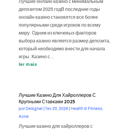
Лучшие онлайн казино с минимальным
депозитом 2025 годВ последние годы
онлайн казино становятся все более
популярными среди игроков по всему
миру. Одним из ключевых факторов
выбора казино является размер депозита,
который необходимо внести для начала
игры. Казино с...
ler mais
Лучшие Казино Для Хайроллеров С
Крупными Ставками 2025
por
Designer
|
fev 20, 2026
|
Health & Fitness,
Acne
Лучшие казино для хайроллеров с