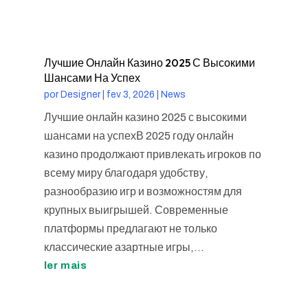
Лучшие Онлайн Казино 2025 С Высокими
Шансами На Успех
por
Designer
|
fev 3, 2026
|
News
Лучшие онлайн казино 2025 с высокими
шансами на успехВ 2025 году онлайн
казино продолжают привлекать игроков по
всему миру благодаря удобству,
разнообразию игр и возможностям для
крупных выигрышей. Современные
платформы предлагают не только
классические азартные игры,...
ler mais