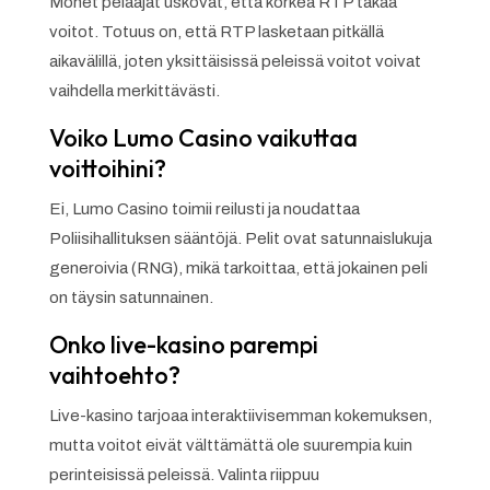
Monet pelaajat uskovat, että korkea RTP takaa
voitot. Totuus on, että RTP lasketaan pitkällä
aikavälillä, joten yksittäisissä peleissä voitot voivat
vaihdella merkittävästi.
Voiko Lumo Casino vaikuttaa
voittoihini?
Ei, Lumo Casino toimii reilusti ja noudattaa
Poliisihallituksen sääntöjä. Pelit ovat satunnaislukuja
generoivia (RNG), mikä tarkoittaa, että jokainen peli
on täysin satunnainen.
Onko live-kasino parempi
vaihtoehto?
Live-kasino tarjoaa interaktiivisemman kokemuksen,
mutta voitot eivät välttämättä ole suurempia kuin
perinteisissä peleissä. Valinta riippuu