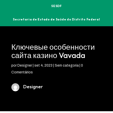
SESDF
Secretaria de Estado de Saúde do Distrito Federal
Ключевые особенности
сайта казино Vavada
por
Designer
|
set 4, 2023
| Sem categoria |
0
Comentários
Designer