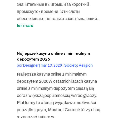
значительные выигрыши за короткий
промежуток времени. Эти слоты
обеспечивают не только захватывающий...
ler mais
Najlepsze kasyna online z minimalnym
depozytem 2026
por
Designer
|
mar 13, 2026
|
Society, Religion
Najlepsze kasyna online z minimalnym
depozytem 2026W ostatnich latach kasyna
online z minimalnym depozytem cieszą się
coraz większą popularnością wśród graczy.
Platformy te oferują wyjątkowe możliwości
początkującym, Mostbet Casino którzy chcą
rozpocząć karierę w...