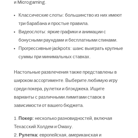
и Microgaming.
Классические слоты: большинство из них имеют
три барабана и простые правила.
Видеослоты: яркие графики и анимации с
бонусными раундами и бесплатными спинами.
Прогрессивные jackpots: шанс выиграть крупные
суммы при минимальных ставках.
Настольные развлечения также представлены в
широком ассортименте. Выберите любимую игру
среди покера, рулетки и блэкджека. Ищите
варианты с различными лимитами ставок в
зависимости от вашего бюджета.
Покер:
несколько разновидностей, включая
Техасский Холдем и Омаху.
Рулетка:
европейская, американская и