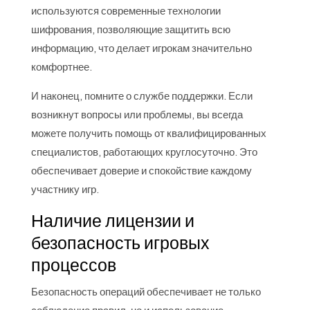
используются современные технологии
шифрования, позволяющие защитить всю
информацию, что делает игрокам значительно
комфортнее.
И наконец, помните о службе поддержки. Если
возникнут вопросы или проблемы, вы всегда
можете получить помощь от квалифицированных
специалистов, работающих круглосуточно. Это
обеспечивает доверие и спокойствие каждому
участнику игр.
Наличие лицензии и
безопасность игровых
процессов
Безопасность операций обеспечивает не только