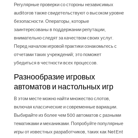
Регулярные проверки со стороны независимых
auditorов также свидетельствуют о высоком уровне
безопасности. Операторы, которые
заинтересованы в поддержании репутации,
внимательно следят за качеством своих услуг.
Перед началом игровой практики ознакомьтесь с
отчетами таких учреждений; это поможет
убедиться в честности всех процессов.
Разнообразие игровых
автоматов и настольных игр
В этом месте можно найти множество слотов,
включая классические и современные вариации.
Выбирайте из более чем 500 автоматов с разными
тематиками и механиками. Попробуйте популярные
игры от известных разработчиков, таких как NetEnt