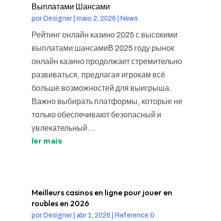
Выплатами Шансами
por
Designer
|
maio 2, 2026
|
News
Рейтинг онлайн казино 2025 с высокими
выплатами шансамиВ 2025 году рынок
онлайн казино продолжает стремительно
развиваться, предлагая игрокам всё
больше возможностей для выигрыша.
Важно выбирать платформы, которые не
только обеспечивают безопасный и
увлекательный...
ler mais
Meilleurs casinos en ligne pour jouer en
roubles en 2026
por
Designer
|
abr 1, 2026
|
Reference &