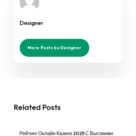
Designer
More Posts by Designer
Related Posts
Рейтинг Онлайн Казино 2025 С Высокими