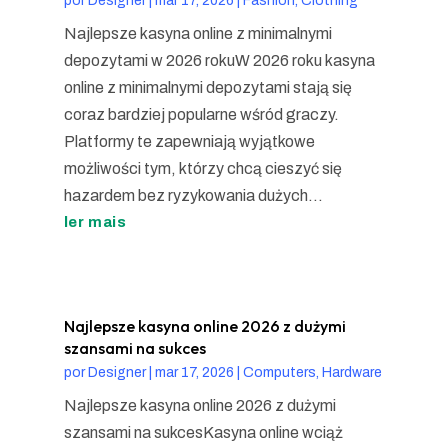
por
Designer
|
mar 17, 2026
|
Fashion, Clothing
Najlepsze kasyna online z minimalnymi
depozytami w 2026 rokuW 2026 roku kasyna
online z minimalnymi depozytami stają się
coraz bardziej popularne wśród graczy.
Platformy te zapewniają wyjątkowe
możliwości tym, którzy chcą cieszyć się
hazardem bez ryzykowania dużych...
ler mais
Najlepsze kasyna online 2026 z dużymi
szansami na sukces
por
Designer
|
mar 17, 2026
|
Computers, Hardware
Najlepsze kasyna online 2026 z dużymi
szansami na sukcesKasyna online wciąż