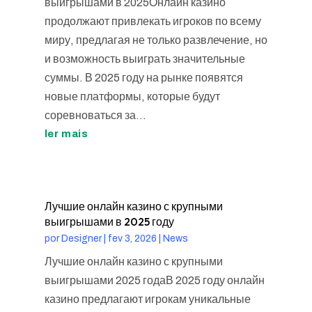
выигрышами в 2025Онлайн казино
продолжают привлекать игроков по всему
миру, предлагая не только развлечение, но
и возможность выиграть значительные
суммы. В 2025 году на рынке появятся
новые платформы, которые будут
соревноваться за...
ler mais
Лучшие онлайн казино с крупными
выигрышами в 2025 году
por
Designer
|
fev 3, 2026
|
News
Лучшие онлайн казино с крупными
выигрышами 2025 годаВ 2025 году онлайн
казино предлагают игрокам уникальные