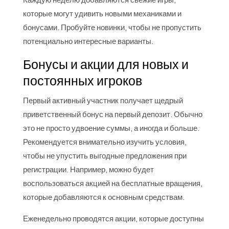
которые могут удивить новыми механиками и
бонусами. Пробуйте новинки, чтобы не пропустить
потенциально интересные варианты.
Бонусы и акции для новых и
постоянных игроков
Первый активный участник получает щедрый
приветственный бонус на первый депозит. Обычно
это не просто удвоение суммы, а иногда и больше.
Рекомендуется внимательно изучить условия,
чтобы не упустить выгодные предложения при
регистрации. Например, можно будет
воспользоваться акцией на бесплатные вращения,
которые добавляются к основным средствам.
Еженедельно проводятся акции, которые доступны