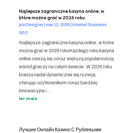
Najlepsze zagraniczne kasyna online, w
które można grać w 2026 roku
por
Designer
|
mar 12, 2026
|
Internet Business,
SEO
Najlepsze zagraniczne kasyna online, w które
można grać w 2026 rokuKażdego roku kasyna
online cieszą się coraz większą popularnością
wśród graczy na całym świecie. W 2026 roku
branża nadal dynamicznie się rozwija,
oferując użytkownikom coraz bardziej
innowacyjne i...
ler mais
Лучшие Онлайн Казино С Рублевыми