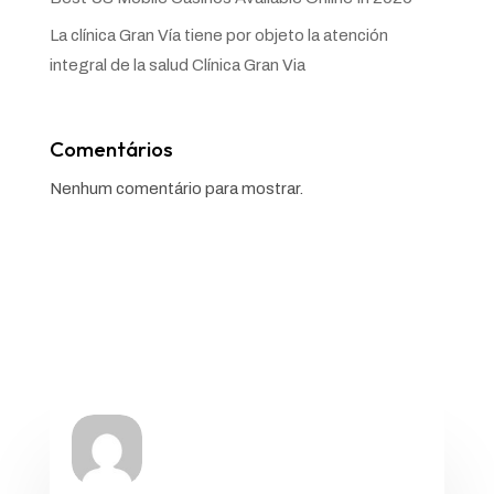
La clínica Gran Vía tiene por objeto la atención
integral de la salud Clínica Gran Via
Comentários
Nenhum comentário para mostrar.