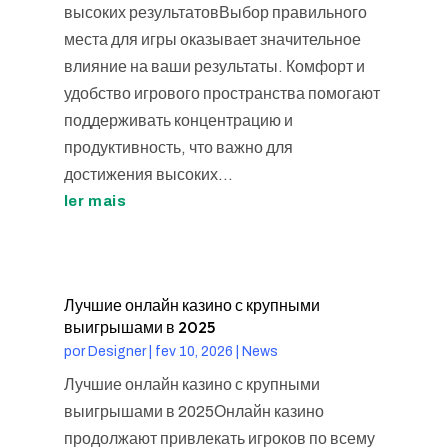
высоких результатовВыбор правильного
места для игры оказывает значительное
влияние на ваши результаты. Комфорт и
удобство игрового пространства помогают
поддерживать концентрацию и
продуктивность, что важно для
достижения высоких...
ler mais
Лучшие онлайн казино с крупными
выигрышами в 2025
por
Designer
|
fev 10, 2026
|
News
Лучшие онлайн казино с крупными
выигрышами в 2025Онлайн казино
продолжают привлекать игроков по всему