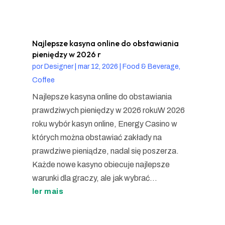
Najlepsze kasyna online do obstawiania
pieniędzy w 2026 r
por
Designer
|
mar 12, 2026
|
Food & Beverage,
Coffee
Najlepsze kasyna online do obstawiania
prawdziwych pieniędzy w 2026 rokuW 2026
roku wybór kasyn online, Energy Casino w
których można obstawiać zakłady na
prawdziwe pieniądze, nadal się poszerza.
Każde nowe kasyno obiecuje najlepsze
warunki dla graczy, ale jak wybrać...
ler mais