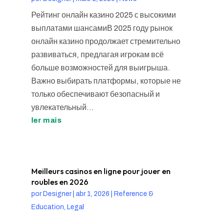
Рейтинг онлайн казино 2025 с высокими
выплатами шансамиВ 2025 году рынок
онлайн казино продолжает стремительно
развиваться, предлагая игрокам всё
больше возможностей для выигрыша.
Важно выбирать платформы, которые не
только обеспечивают безопасный и
увлекательный...
ler mais
Meilleurs casinos en ligne pour jouer en
roubles en 2026
por
Designer
|
abr 1, 2026
|
Reference &
Education, Legal