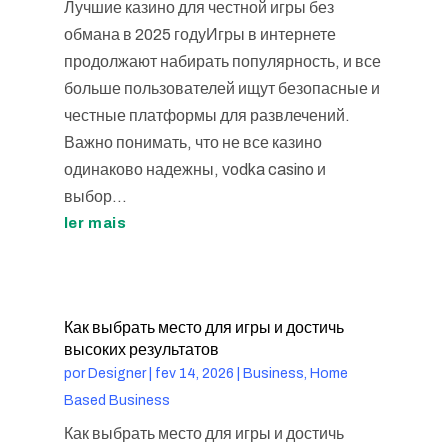
Лучшие казино для честной игры без
обмана в 2025 годуИгры в интернете
продолжают набирать популярность, и все
больше пользователей ищут безопасные и
честные платформы для развлечений.
Важно понимать, что не все казино
одинаково надежны, vodka casino и
выбор...
ler mais
Как выбрать место для игры и достичь
высоких результатов
por
Designer
|
fev 14, 2026
|
Business, Home
Based Business
Как выбрать место для игры и достичь