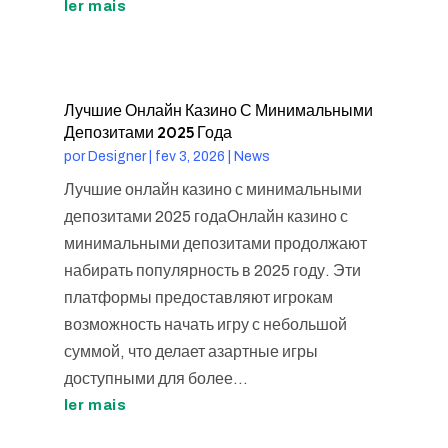
ler mais
Лучшие Онлайн Казино С Минимальными
Депозитами 2025 Года
por
Designer
|
fev 3, 2026
|
News
Лучшие онлайн казино с минимальными
депозитами 2025 годаОнлайн казино с
минимальными депозитами продолжают
набирать популярность в 2025 году. Эти
платформы предоставляют игрокам
возможность начать игру с небольшой
суммой, что делает азартные игры
доступными для более...
ler mais