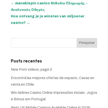
←
manekispin casino Μέθοδοι Πληρωμής -
Αναλυτικός Οδηγός
Hoe ontvang je je winsten van miljoener
casino?
→
Pesquisar
Posts recentes
New Porn videos, page 2
Encontrá las mejores ofertas de espacio, Casas en
venta en Chile
Win Airlines Casino Online Impressões Iniciais: Jogos
e Bónus em Portugal
Best US Mobile Casinos Available Online In 2026