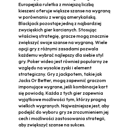
Europejska ruletka z mniejszą liczbą
kieszeni oferuje większe szanse na wygraną
w porównaniu z wersją amerykańską.
Blackjack pozostaje jedną z najbardziej
zwycięskich gier karcianych. Stosując
właściwą strategię, gracze mogą znacznie
zwiększyć swoje szanse na wygraną. Wiele
opcji gry z różnymi zasadami pozwala
każdemu wybrać najlepszy dla siebie styl
gry. Poker wideo jest również popularny ze
względu na wysokie zyski i element
strategiczny. Gry z jackpotem, takie jak
Jacks Or Better, mogą zapewnić graczom
imponujące wygrane, jeśli kombinacje kart
się powiodą. Każda z tych gier zapewnia
wyjątkowe możliwości tym, którzy pragną
wielkich wygranych. Najważniejsze jest, aby
podejść do wyboru gry ze zrozumieniem jej
cech i możliwości zastosowania strategii,
aby zwiększyć szanse na sukces.