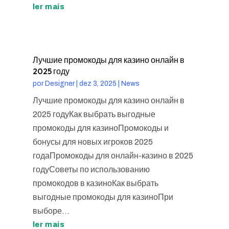
ler mais
Лучшие промокоды для казино онлайн в
2025 году
por
Designer
|
dez 3, 2025
|
News
Лучшие промокоды для казино онлайн в
2025 годуКак выбрать выгодные
промокоды для казиноПромокоды и
бонусы для новых игроков 2025
годаПромокоды для онлайн-казино в 2025
годуСоветы по использованию
промокодов в казиноКак выбрать
выгодные промокоды для казиноПри
выборе...
ler mais