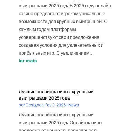
выигрышами 2025 годаВ 2025 году онлайн
казино предлагают игрокам уникальные
возможности для крупных выигрышей. С
каждым годом платформы
усовершенствуют свои предложения,
создавая условия для увлекательных и
прибыльных игр. С увеличением...
ler mais
Лучшие онлайн казино с крупными
выигрышами 2025 года
por
Designer
|
fev 3, 2026
|
News
Лучшие онлайн казино с крупными
выигрышами 2025 годаОнлайн казино
продолжают набирать популярность,