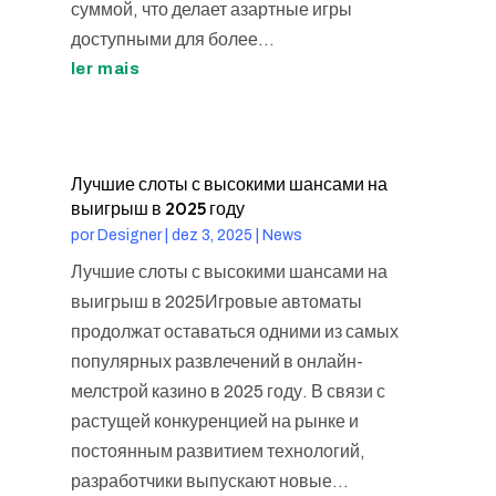
суммой, что делает азартные игры
доступными для более...
ler mais
Лучшие слоты с высокими шансами на
выигрыш в 2025 году
por
Designer
|
dez 3, 2025
|
News
Лучшие слоты с высокими шансами на
выигрыш в 2025Игровые автоматы
продолжат оставаться одними из самых
популярных развлечений в онлайн-
мелстрой казино в 2025 году. В связи с
растущей конкуренцией на рынке и
постоянным развитием технологий,
разработчики выпускают новые...