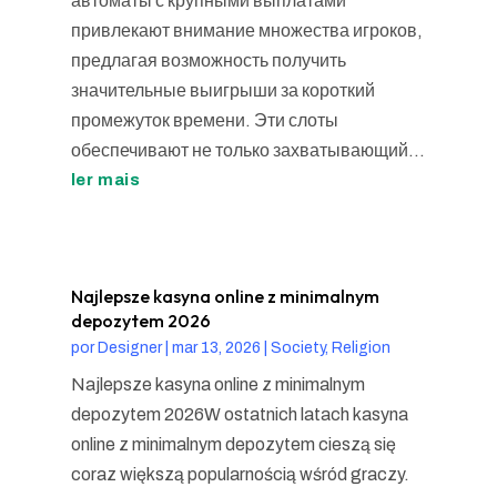
автоматы с крупными выплатами
привлекают внимание множества игроков,
предлагая возможность получить
значительные выигрыши за короткий
промежуток времени. Эти слоты
обеспечивают не только захватывающий...
ler mais
Najlepsze kasyna online z minimalnym
depozytem 2026
por
Designer
|
mar 13, 2026
|
Society, Religion
Najlepsze kasyna online z minimalnym
depozytem 2026W ostatnich latach kasyna
online z minimalnym depozytem cieszą się
coraz większą popularnością wśród graczy.