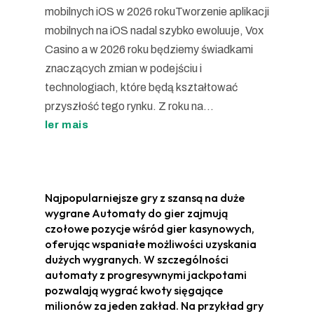
mobilnych iOS w 2026 rokuTworzenie aplikacji
mobilnych na iOS nadal szybko ewoluuje, Vox
Casino a w 2026 roku będziemy świadkami
znaczących zmian w podejściu i
technologiach, które będą kształtować
przyszłość tego rynku. Z roku na...
ler mais
Najpopularniejsze gry z szansą na duże
wygrane Automaty do gier zajmują
czołowe pozycje wśród gier kasynowych,
oferując wspaniałe możliwości uzyskania
dużych wygranych. W szczególności
automaty z progresywnymi jackpotami
pozwalają wygrać kwoty sięgające
milionów za jeden zakład. Na przykład gry