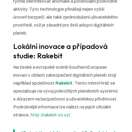
rychle identifikovat anomálie a potenciální podvodné
aktivity. Tyto technologie přinášejí nejen vyšší
úroveň bezpečí, ale také zjednodušení uživatelského
prostředí, což je zásadní pro širší adopci digitálních
plateb.
Lokální inovace a případová
studie: Rakebit
Na české a evropské scéně SouthernEuropean
inovací v oblasti zabezpečení digitálních plateb stojí
například společnost
Rakebit
. Tento místní hráč se
specializuje na vývoj pokročilých platebních systémů
s důrazem na bezpečnost a uživatelskou přívětivost.
Podrobnější informace lze nalézt na jejich oficiální
stránce,
http://rakebit.co.cz/
.