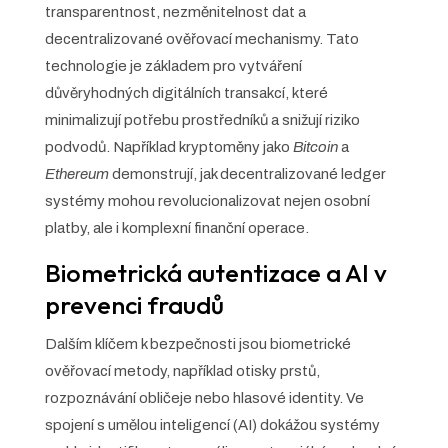
transparentnost, nezměnitelnost dat a
decentralizované ověřovací mechanismy. Tato
technologie je základem pro vytváření
důvěryhodných digitálních transakcí, které
minimalizují potřebu prostředníků a snižují riziko
podvodů. Například kryptoměny jako
Bitcoin
a
Ethereum
demonstrují, jak decentralizované ledger
systémy mohou revolucionalizovat nejen osobní
platby, ale i komplexní finanční operace.
Biometrická autentizace a AI v
prevenci fraudů
Dalším klíčem k bezpečnosti jsou biometrické
ověřovací metody, například otisky prstů,
rozpoznávání obličeje nebo hlasové identity. Ve
spojení s umělou inteligencí (AI) dokážou systémy