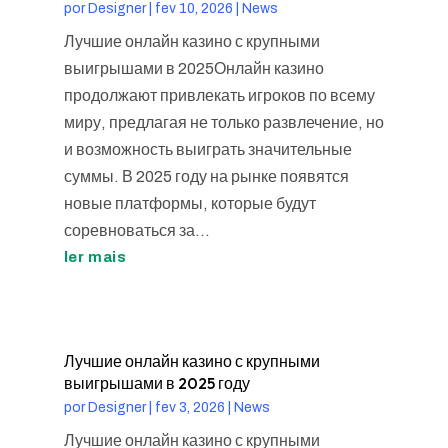
por
Designer
|
fev 10, 2026
|
News
Лучшие онлайн казино с крупными
выигрышами в 2025Онлайн казино
продолжают привлекать игроков по всему
миру, предлагая не только развлечение, но
и возможность выиграть значительные
суммы. В 2025 году на рынке появятся
новые платформы, которые будут
соревноваться за...
ler mais
Лучшие онлайн казино с крупными
выигрышами в 2025 году
por
Designer
|
fev 3, 2026
|
News
Лучшие онлайн казино с крупными