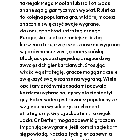
takie jak Mega Moolah lub Hall of Gods
znane są z gigantycznych wypłat. Ruletka
to kolejna popularna gra, w której możesz
znacznie zwiększyć swoje wygrane,
dokonując zakładu strategicznego.
Europejska ruletka z mniejszą liczbą
kieszeni oferuje większe szanse na wygraną
w porównaniu z wersją amerykańską.
Blackjack pozostaje jedną z najbardziej
zwycięskich gier karcianych. Stosując
właściwą strategię, gracze mogą znacznie
zwiększyć swoje szanse na wygraną. Wiele
opcji gry z różnymi zasadami pozwala
każdemu wybrać najlepszy dla siebie styl
gry. Poker wideo jest również popularny ze
względu na wysokie zyski i element
strategiczny. Gry z jackpotem, takie jak
Jacks Or Better, mogą zapewnić graczom
imponujące wygrane, jeśli kombinacje kart
się powiodą. Każda z tych gier zapewnia