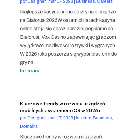
por
Designer
|
mar 17, 2026
|
Business, Careers
Najlepsze kasyna online do gry na pieniądze
na Białorusi 2026W ostatnich latach kasyna
online stają się coraz bardziej popularne na
Białorusi, Vox Casino zapewniając graczom
wyjątkowe możliwości rozrywki i wygranych.
W 2026 roku poszerza się wybór platform do
gry na...
ler mais
Kluczowe trendy w rozwoju urządzeń
mobilnych z systemem iOS w 2026 r
por
Designer
|
mar 17, 2026
|
Internet Business,
Domains
Kluczowe trendy w rozwoju urządzeń