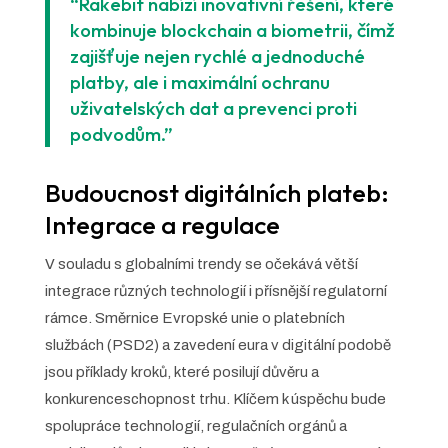
“Rakebit nabízí inovativní řešení, které
kombinuje blockchain a biometrii, čímž
zajišťuje nejen rychlé a jednoduché
platby, ale i maximální ochranu
uživatelských dat a prevenci proti
podvodům.”
Budoucnost digitálních plateb:
Integrace a regulace
V souladu s globalními trendy se očekává větší
integrace různých technologií i přísnější regulatorní
rámce. Směrnice Evropské unie o platebních
službách (PSD2) a zavedení eura v digitální podobě
jsou příklady kroků, které posilují důvěru a
konkurenceschopnost trhu. Klíčem k úspěchu bude
spolupráce technologií, regulačních orgánů a