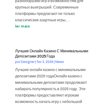
разнообразию игр и возможностям для
крупных выигрышей. Современные
платформы предлагают не только
классические азартные игры,...
ler mais
Лучшие Онлайн Казино С Минимальными
Депозитами 2025 Года
por
Designer
|
fev 3, 2026
|
News
Лучшие онлайн казино с минимальными
депозитами 2025 годаОнлайн казино с
минимальными депозитами продолжают
набирать популярность в 2025 году. Эти
платформы предоставляют игрокам
возможность начать игру с небольшой