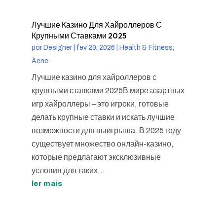
Лучшие Казино Для Хайроллеров С
Крупными Ставками 2025
por
Designer
|
fev 20, 2026
|
Health & Fitness,
Acne
Лучшие казино для хайроллеров с
крупными ставками 2025В мире азартных
игр хайроллеры – это игроки, готовые
делать крупные ставки и искать лучшие
возможности для выигрыша. В 2025 году
существует множество онлайн-казино,
которые предлагают эксклюзивные
условия для таких...
ler mais