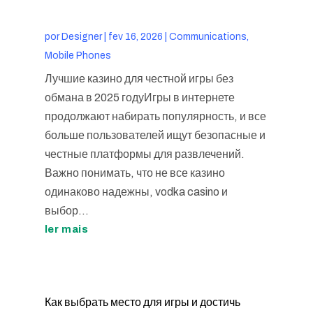
por
Designer
|
fev 16, 2026
|
Communications,
Mobile Phones
Лучшие казино для честной игры без
обмана в 2025 годуИгры в интернете
продолжают набирать популярность, и все
больше пользователей ищут безопасные и
честные платформы для развлечений.
Важно понимать, что не все казино
одинаково надежны, vodka casino и
выбор...
ler mais
Как выбрать место для игры и достичь