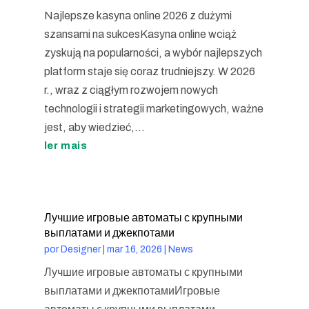
Najlepsze kasyna online 2026 z dużymi
szansami na sukcesKasyna online wciąż
zyskują na popularności, a wybór najlepszych
platform staje się coraz trudniejszy. W 2026
r., wraz z ciągłym rozwojem nowych
technologii i strategii marketingowych, ważne
jest, aby wiedzieć,...
ler mais
Лучшие игровые автоматы с крупными
выплатами и джекпотами
por
Designer
|
mar 16, 2026
|
News
Лучшие игровые автоматы с крупными
выплатами и джекпотамиИгровые