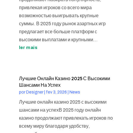
привлекая игроков со всего мира
возможностью выигрывать крупные
суммы. В 2025 году рынок азартных игр
предлагает все больше платформ с
высокими выплатами и крупными...
ler mais
Лучшие Онлайн Казино 2025 С Высокими
Шансами На Успех
por
Designer
|
fev 3, 2026
|
News
Лучшие онлайн казино 2025 с высокими
шансами на успехВ 2025 году онлайн
казино продолжают привлекать игроков по
всему миру благодаря удобству,