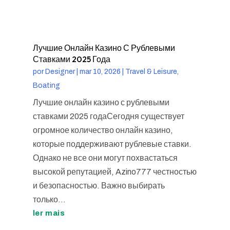
Лучшие Онлайн Казино С Рублевыми
Ставками 2025 Года
por
Designer
|
mar 10, 2026
|
Travel & Leisure,
Boating
Лучшие онлайн казино с рублевыми
ставками 2025 годаСегодня существует
огромное количество онлайн казино,
которые поддерживают рублевые ставки.
Однако не все они могут похвастаться
высокой репутацией, Azino777 честностью
и безопасностью. Важно выбирать
только...
ler mais