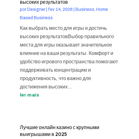
высоких результатов
por
Designer
|
fev 14, 2026
|
Business, Home
Based Business
Как выбрать место для игры и достичь
высоких результатовВыбор правильного
места для игры оказывает значительное
влияние на ваши результаты. Комфорт и
удобство игрового пространства помогают
поддерживать концентрацию и
продуктивность, что важно для
достижения высоких...
ler mais
Лучшие онлайн казино с крупными
выигрышами в 2025