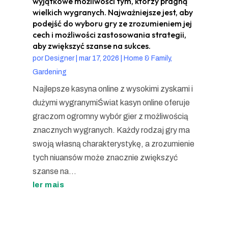
wyjątkowe możliwości tym, którzy pragną
wielkich wygranych. Najważniejsze jest, aby
podejść do wyboru gry ze zrozumieniem jej
cech i możliwości zastosowania strategii,
aby zwiększyć szanse na sukces.
por
Designer
|
mar 17, 2026
|
Home & Family,
Gardening
Najlepsze kasyna online z wysokimi zyskami i
dużymi wygranymiŚwiat kasyn online oferuje
graczom ogromny wybór gier z możliwością
znacznych wygranych. Każdy rodzaj gry ma
swoją własną charakterystykę, a zrozumienie
tych niuansów może znacznie zwiększyć
szanse na...
ler mais