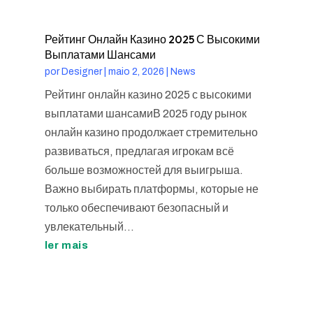
Рейтинг Онлайн Казино 2025 С Высокими
Выплатами Шансами
por
Designer
|
maio 2, 2026
|
News
Рейтинг онлайн казино 2025 с высокими
выплатами шансамиВ 2025 году рынок
онлайн казино продолжает стремительно
развиваться, предлагая игрокам всё
больше возможностей для выигрыша.
Важно выбирать платформы, которые не
только обеспечивают безопасный и
увлекательный...
ler mais