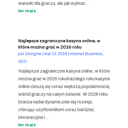
warunki dla graczy, ale jak wybrać...
ler mais
Najlepsze zagraniczne kasyna online, w
które można grać w 2026 roku
por
Designer
|
mar 12, 2026
|
Internet Business,
SEO
Najlepsze zagraniczne kasyna online, w które
można grać w 2026 rokuKażdego roku kasyna
online cieszą się coraz większą popularnością
wśród graczy na całym świecie. W 2026 roku
branża nadal dynamicznie się rozwija,
oferując użytkownikom coraz bardziej
innowacyjne i...
ler mais