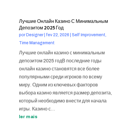
Лучшие Онлайн Казино С Минимальным
Депозитом 2025 Год
por
Designer
|
fev 22, 2026
|
Self Improvement,
Time Management
Лучшие онлайн казино с минимальным
депозитом 2025 годВ последние годы
онлайн казино становятся все более
популярными среди игроков по всему
миру. Одним из ключевых факторов
выбора казино является размер депозита,
который необходимо внести для начала
игры. Казино с...
ler mais