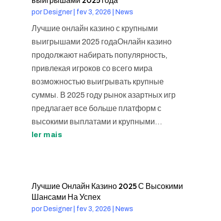
por
Designer
|
fev 3, 2026
|
News
Лучшие онлайн казино с крупными
выигрышами 2025 годаОнлайн казино
продолжают набирать популярность,
привлекая игроков со всего мира
возможностью выигрывать крупные
суммы. В 2025 году рынок азартных игр
предлагает все больше платформ с
высокими выплатами и крупными...
ler mais
Лучшие Онлайн Казино 2025 С Высокими
Шансами На Успех
por
Designer
|
fev 3, 2026
|
News