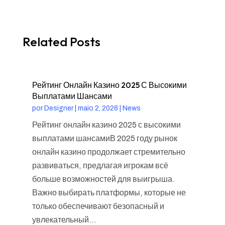
Related Posts
Рейтинг Онлайн Казино 2025 С Высокими
Выплатами Шансами
por
Designer
|
maio 2, 2026
|
News
Рейтинг онлайн казино 2025 с высокими
выплатами шансамиВ 2025 году рынок
онлайн казино продолжает стремительно
развиваться, предлагая игрокам всё
больше возможностей для выигрыша.
Важно выбирать платформы, которые не
только обеспечивают безопасный и
увлекательный...