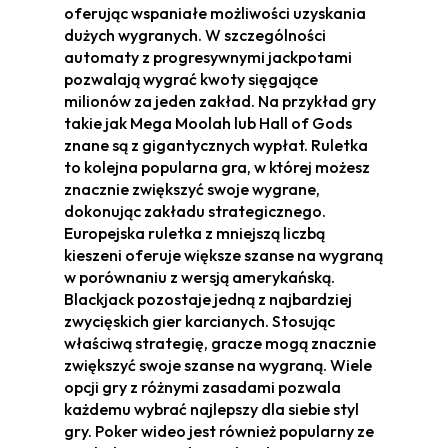
oferując wspaniałe możliwości uzyskania
dużych wygranych. W szczególności
automaty z progresywnymi jackpotami
pozwalają wygrać kwoty sięgające
milionów za jeden zakład. Na przykład gry
takie jak Mega Moolah lub Hall of Gods
znane są z gigantycznych wypłat. Ruletka
to kolejna popularna gra, w której możesz
znacznie zwiększyć swoje wygrane,
dokonując zakładu strategicznego.
Europejska ruletka z mniejszą liczbą
kieszeni oferuje większe szanse na wygraną
w porównaniu z wersją amerykańską.
Blackjack pozostaje jedną z najbardziej
zwycięskich gier karcianych. Stosując
właściwą strategię, gracze mogą znacznie
zwiększyć swoje szanse na wygraną. Wiele
opcji gry z różnymi zasadami pozwala
każdemu wybrać najlepszy dla siebie styl
gry. Poker wideo jest również popularny ze