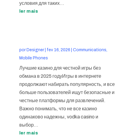
условия для таких...
ler mais
por
Designer
|
fev 16, 2026
|
Communications,
Mobile Phones
Лучшие казино для честной игры без
обмана в 2025 годуИгры в интернете
продолжают набирать популярность, и все
больше пользователей ищут безопасные и
честные платформы для развлечений.
Важно понимать, что не все казино
одинаково надежны, vodka casino и
выбор...
ler mais