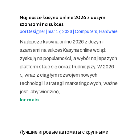
Najlepsze kasyna online 2026 z dużymi
szansami na sukces
por
Designer
|
mar 17, 2026
|
Computers, Hardware
Najlepsze kasyna online 2026 z dużymi
szansami na sukcesKasyna online wciąż
zyskują na popularności, a wybór najlepszych
platform staje się coraz trudniejszy. W 2026
r., wraz z ciągłym rozwojem nowych
technologii i strategii marketingowych, ważne
jest, aby wiedzieć,...
ler mais
Лучшие игровые автоматы с крупными