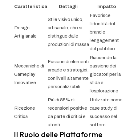
Caratteristica
Dettagli
Impatto
Favorisce
Stile visivo unico,
l’identità del
Design
artisanale, che si
brand e
Artigianale
distingue dalle
l’engagement
produzioni di massa
del pubblico
Riaccende la
Fusione di elementi
Meccaniche di
passione dei
arcade e strategici,
Gameplay
giocatori per la
con livelli altamente
Innovative
sfida e
personalizzabili
l’esplorazione
Più di 85% di
Utilizzato come
Ricezione
recensioni positive
case study di
Critica
da parte di critici e
successo nel
utenti
settore
Il Ruolo delle Piattaforme