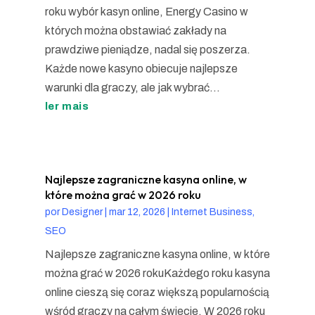
roku wybór kasyn online, Energy Casino w
których można obstawiać zakłady na
prawdziwe pieniądze, nadal się poszerza.
Każde nowe kasyno obiecuje najlepsze
warunki dla graczy, ale jak wybrać...
ler mais
Najlepsze zagraniczne kasyna online, w
które można grać w 2026 roku
por
Designer
|
mar 12, 2026
|
Internet Business,
SEO
Najlepsze zagraniczne kasyna online, w które
można grać w 2026 rokuKażdego roku kasyna
online cieszą się coraz większą popularnością
wśród graczy na całym świecie. W 2026 roku