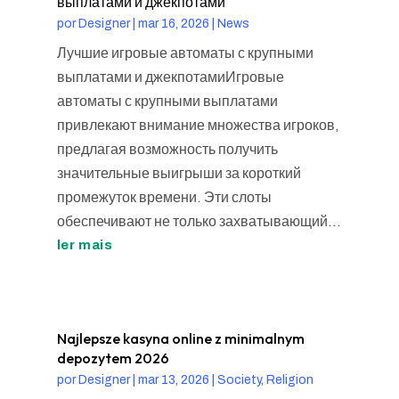
выплатами и джекпотами
por
Designer
|
mar 16, 2026
|
News
Лучшие игровые автоматы с крупными
выплатами и джекпотамиИгровые
автоматы с крупными выплатами
привлекают внимание множества игроков,
предлагая возможность получить
значительные выигрыши за короткий
промежуток времени. Эти слоты
обеспечивают не только захватывающий...
ler mais
Najlepsze kasyna online z minimalnym
depozytem 2026
por
Designer
|
mar 13, 2026
|
Society, Religion