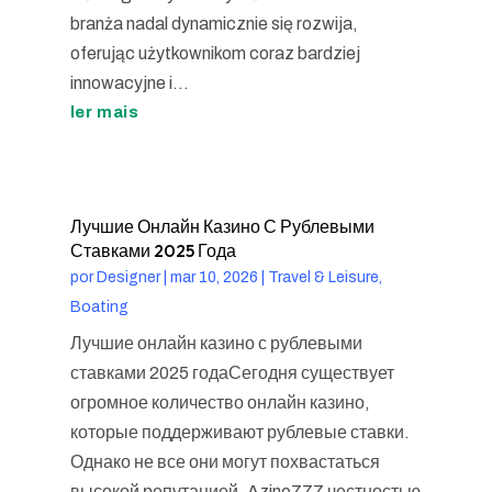
branża nadal dynamicznie się rozwija,
oferując użytkownikom coraz bardziej
innowacyjne i...
ler mais
Лучшие Онлайн Казино С Рублевыми
Ставками 2025 Года
por
Designer
|
mar 10, 2026
|
Travel & Leisure,
Boating
Лучшие онлайн казино с рублевыми
ставками 2025 годаСегодня существует
огромное количество онлайн казино,
которые поддерживают рублевые ставки.
Однако не все они могут похвастаться
высокой репутацией, Azino777 честностью