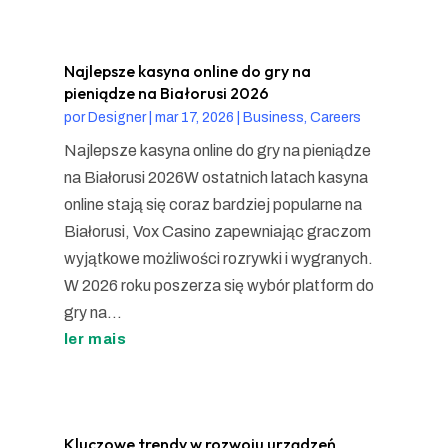
Najlepsze kasyna online do gry na
pieniądze na Białorusi 2026
por
Designer
|
mar 17, 2026
|
Business, Careers
Najlepsze kasyna online do gry na pieniądze
na Białorusi 2026W ostatnich latach kasyna
online stają się coraz bardziej popularne na
Białorusi, Vox Casino zapewniając graczom
wyjątkowe możliwości rozrywki i wygranych.
W 2026 roku poszerza się wybór platform do
gry na...
ler mais
Kluczowe trendy w rozwoju urządzeń