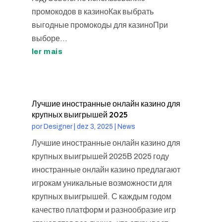
промокодов в казиноКак выбрать
выгодные промокоды для казиноПри
выборе...
ler mais
Лучшие иностранные онлайн казино для
крупных выигрышей 2025
por
Designer
|
dez 3, 2025
|
News
Лучшие иностранные онлайн казино для
крупных выигрышей 2025В 2025 году
иностранные онлайн казино предлагают
игрокам уникальные возможности для
крупных выигрышей. С каждым годом
качество платформ и разнообразие игр