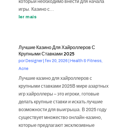
который необходимо внести для начала
игры. Казино с...
ler mais
Лучшие Казино Для Хайроллеров С
Крупными Ставками 2025
por
Designer
|
fev 20, 2026
|
Health & Fitness,
Acne
Лучшие казино для хайроллеров с
крупными ставками 2025В мире азартных
игр хайроллеры – это игроки, готовые
делать крупные ставки и искать лучшие
возможности для выигрыша. В 2025 году
существует множество онлайн-казино,
которые предлагают эксклюзивные