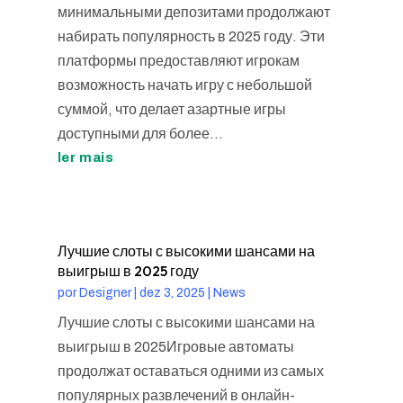
минимальными депозитами продолжают
набирать популярность в 2025 году. Эти
платформы предоставляют игрокам
возможность начать игру с небольшой
суммой, что делает азартные игры
доступными для более...
ler mais
Лучшие слоты с высокими шансами на
выигрыш в 2025 году
por
Designer
|
dez 3, 2025
|
News
Лучшие слоты с высокими шансами на
выигрыш в 2025Игровые автоматы
продолжат оставаться одними из самых
популярных развлечений в онлайн-