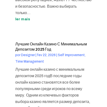
и безопасностью. Важно выбирать
только...
ler mais
Лучшие Онлайн Казино С Минимальным
Депозитом 2025 Год
por
Designer
|
fev 22, 2026
|
Self Improvement,
Time Management
Лучшие онлайн казино с минимальным
депозитом 2025 годВ последние годы
онлайн казино становятся все более
популярными среди игроков по всему
миру. Одним из ключевых факторов
выбора казино является размер депозита,