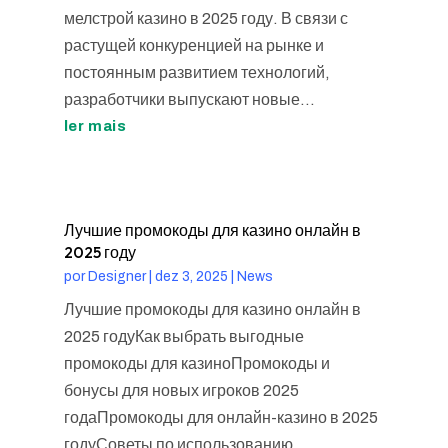
мелстрой казино в 2025 году. В связи с
растущей конкуренцией на рынке и
постоянным развитием технологий,
разработчики выпускают новые...
ler mais
Лучшие промокоды для казино онлайн в
2025 году
por
Designer
|
dez 3, 2025
|
News
Лучшие промокоды для казино онлайн в
2025 годуКак выбрать выгодные
промокоды для казиноПромокоды и
бонусы для новых игроков 2025
годаПромокоды для онлайн-казино в 2025
годуСоветы по использованию