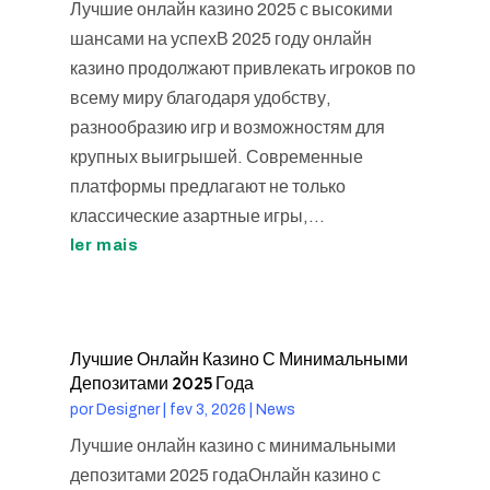
Лучшие онлайн казино 2025 с высокими
шансами на успехВ 2025 году онлайн
казино продолжают привлекать игроков по
всему миру благодаря удобству,
разнообразию игр и возможностям для
крупных выигрышей. Современные
платформы предлагают не только
классические азартные игры,...
ler mais
Лучшие Онлайн Казино С Минимальными
Депозитами 2025 Года
por
Designer
|
fev 3, 2026
|
News
Лучшие онлайн казино с минимальными
депозитами 2025 годаОнлайн казино с