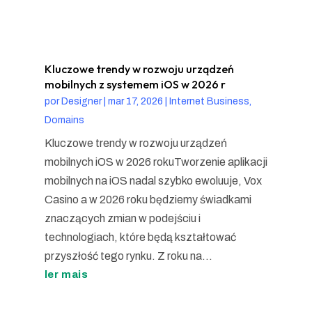
Kluczowe trendy w rozwoju urządzeń
mobilnych z systemem iOS w 2026 r
por
Designer
|
mar 17, 2026
|
Internet Business,
Domains
Kluczowe trendy w rozwoju urządzeń
mobilnych iOS w 2026 rokuTworzenie aplikacji
mobilnych na iOS nadal szybko ewoluuje, Vox
Casino a w 2026 roku będziemy świadkami
znaczących zmian w podejściu i
technologiach, które będą kształtować
przyszłość tego rynku. Z roku na...
ler mais