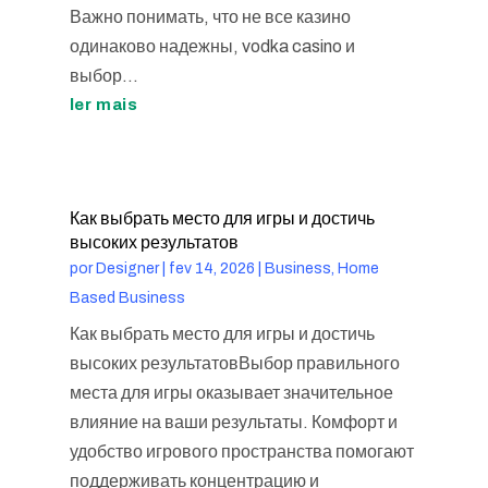
Важно понимать, что не все казино
одинаково надежны, vodka casino и
выбор...
ler mais
Как выбрать место для игры и достичь
высоких результатов
por
Designer
|
fev 14, 2026
|
Business, Home
Based Business
Как выбрать место для игры и достичь
высоких результатовВыбор правильного
места для игры оказывает значительное
влияние на ваши результаты. Комфорт и
удобство игрового пространства помогают
поддерживать концентрацию и