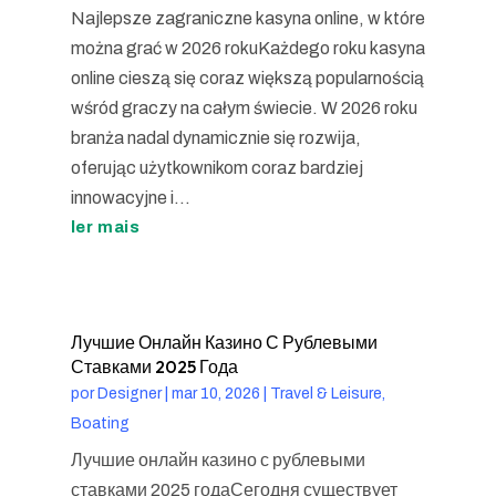
Najlepsze zagraniczne kasyna online, w które
można grać w 2026 rokuKażdego roku kasyna
online cieszą się coraz większą popularnością
wśród graczy na całym świecie. W 2026 roku
branża nadal dynamicznie się rozwija,
oferując użytkownikom coraz bardziej
innowacyjne i...
ler mais
Лучшие Онлайн Казино С Рублевыми
Ставками 2025 Года
por
Designer
|
mar 10, 2026
|
Travel & Leisure,
Boating
Лучшие онлайн казино с рублевыми
ставками 2025 годаСегодня существует