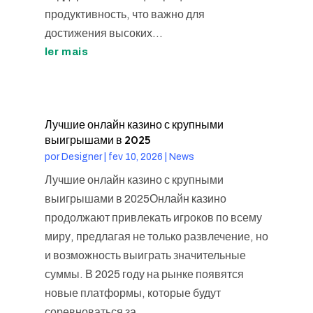
продуктивность, что важно для
достижения высоких...
ler mais
Лучшие онлайн казино с крупными
выигрышами в 2025
por
Designer
|
fev 10, 2026
|
News
Лучшие онлайн казино с крупными
выигрышами в 2025Онлайн казино
продолжают привлекать игроков по всему
миру, предлагая не только развлечение, но
и возможность выиграть значительные
суммы. В 2025 году на рынке появятся
новые платформы, которые будут
соревноваться за...