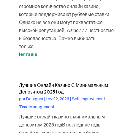
огромное количество онлайн казино,
которые поддерживают рублевые ставки.
Однако не все они могут похвастаться
высокой репутацией, Azino777 честностью
и безопасностью. Важно выбирать
только...
ler mais
Лучшие Онлайн Казино С Минимальным
Депозитом 2025 Год
por
Designer
|
fev 22, 2026
|
Self Improvement,
Time Management
Лучшие онлайн казино с минимальным
депозитом 2025 годВ последние годы
онлайн казино становятся все более