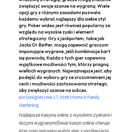
zwiększyć swoje szanse na wygraną. Wiele
opcji gry z różnymi zasadami pozwala
każdemu wybrać najlepszy dla siebie styl
gry. Poker wideo jest również popularny ze
względu na wysokie zyski i element
strategiczny. Gry z jackpotem, takie jak
Jacks Or Better, mogą zapewnić graczom
imponujące wygrane, jeśli kombinacje kart
się powiodą. Każda z tych gier zapewnia
wyjątkowe możliwości tym, którzy pragną
wielkich wygranych. Najważniejsze jest, aby
podejść do wyboru gry ze zrozumieniem jej
cech i możliwości zastosowania strategii,
aby zwiększyć szanse na sukces.
por
Designer
|
mar 17, 2026
|
Home & Family,
Gardening
Najlepsze kasyna online z wysokimi zyskami i
dużymi wygranymiŚwiat kasyn online oferuje
graczom ogromny wybór gier z możliwością