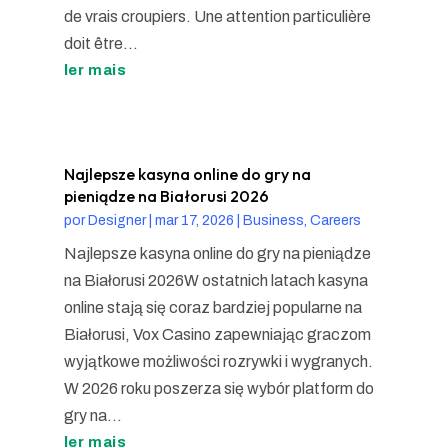
de vrais croupiers. Une attention particulière
doit être...
ler mais
Najlepsze kasyna online do gry na
pieniądze na Białorusi 2026
por
Designer
|
mar 17, 2026
|
Business, Careers
Najlepsze kasyna online do gry na pieniądze
na Białorusi 2026W ostatnich latach kasyna
online stają się coraz bardziej popularne na
Białorusi, Vox Casino zapewniając graczom
wyjątkowe możliwości rozrywki i wygranych.
W 2026 roku poszerza się wybór platform do
gry na...
ler mais