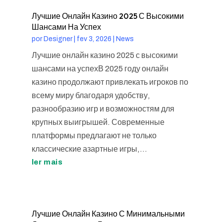
Лучшие Онлайн Казино 2025 С Высокими
Шансами На Успех
por
Designer
|
fev 3, 2026
|
News
Лучшие онлайн казино 2025 с высокими
шансами на успехВ 2025 году онлайн
казино продолжают привлекать игроков по
всему миру благодаря удобству,
разнообразию игр и возможностям для
крупных выигрышей. Современные
платформы предлагают не только
классические азартные игры,...
ler mais
Лучшие Онлайн Казино С Минимальными