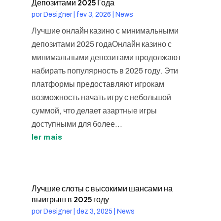
Депозитами 2025 Года
por
Designer
|
fev 3, 2026
|
News
Лучшие онлайн казино с минимальными
депозитами 2025 годаОнлайн казино с
минимальными депозитами продолжают
набирать популярность в 2025 году. Эти
платформы предоставляют игрокам
возможность начать игру с небольшой
суммой, что делает азартные игры
доступными для более...
ler mais
Лучшие слоты с высокими шансами на
выигрыш в 2025 году
por
Designer
|
dez 3, 2025
|
News