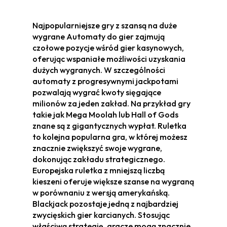
Najpopularniejsze gry z szansą na duże
wygrane Automaty do gier zajmują
czołowe pozycje wśród gier kasynowych,
oferując wspaniałe możliwości uzyskania
dużych wygranych. W szczególności
automaty z progresywnymi jackpotami
pozwalają wygrać kwoty sięgające
milionów za jeden zakład. Na przykład gry
takie jak Mega Moolah lub Hall of Gods
znane są z gigantycznych wypłat. Ruletka
to kolejna popularna gra, w której możesz
znacznie zwiększyć swoje wygrane,
dokonując zakładu strategicznego.
Europejska ruletka z mniejszą liczbą
kieszeni oferuje większe szanse na wygraną
w porównaniu z wersją amerykańską.
Blackjack pozostaje jedną z najbardziej
zwycięskich gier karcianych. Stosując
właściwą strategię, gracze mogą znacznie