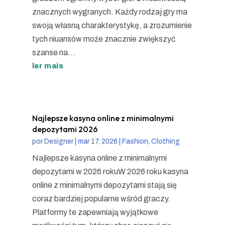
znacznych wygranych. Każdy rodzaj gry ma
swoją własną charakterystykę, a zrozumienie
tych niuansów może znacznie zwiększyć
szanse na...
ler mais
Najlepsze kasyna online z minimalnymi
depozytami 2026
por
Designer
|
mar 17, 2026
|
Fashion, Clothing
Najlepsze kasyna online z minimalnymi
depozytami w 2026 rokuW 2026 roku kasyna
online z minimalnymi depozytami stają się
coraz bardziej popularne wśród graczy.
Platformy te zapewniają wyjątkowe