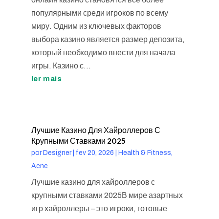
популярными среди игроков по всему
миру. Одним из ключевых факторов
выбора казино является размер депозита,
который необходимо внести для начала
игры. Казино с...
ler mais
Лучшие Казино Для Хайроллеров С
Крупными Ставками 2025
por
Designer
|
fev 20, 2026
|
Health & Fitness,
Acne
Лучшие казино для хайроллеров с
крупными ставками 2025В мире азартных
игр хайроллеры – это игроки, готовые