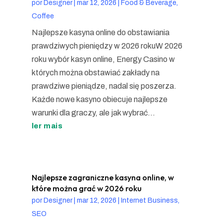
por
Designer
|
mar 12, 2026
|
Food & Beverage,
Coffee
Najlepsze kasyna online do obstawiania
prawdziwych pieniędzy w 2026 rokuW 2026
roku wybór kasyn online, Energy Casino w
których można obstawiać zakłady na
prawdziwe pieniądze, nadal się poszerza.
Każde nowe kasyno obiecuje najlepsze
warunki dla graczy, ale jak wybrać...
ler mais
Najlepsze zagraniczne kasyna online, w
które można grać w 2026 roku
por
Designer
|
mar 12, 2026
|
Internet Business,
SEO