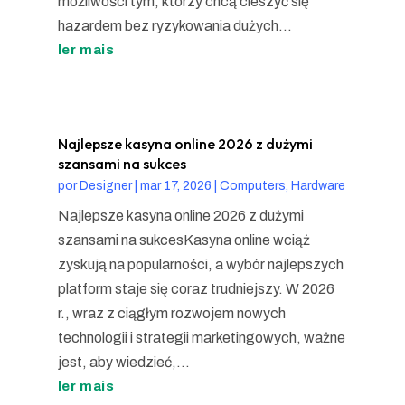
możliwości tym, którzy chcą cieszyć się
hazardem bez ryzykowania dużych...
ler mais
Najlepsze kasyna online 2026 z dużymi
szansami na sukces
por
Designer
|
mar 17, 2026
|
Computers, Hardware
Najlepsze kasyna online 2026 z dużymi
szansami na sukcesKasyna online wciąż
zyskują na popularności, a wybór najlepszych
platform staje się coraz trudniejszy. W 2026
r., wraz z ciągłym rozwojem nowych
technologii i strategii marketingowych, ważne
jest, aby wiedzieć,...
ler mais