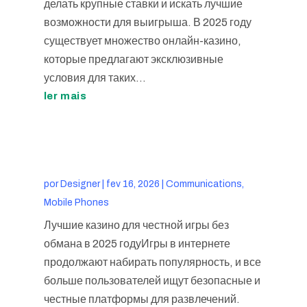
делать крупные ставки и искать лучшие
возможности для выигрыша. В 2025 году
существует множество онлайн-казино,
которые предлагают эксклюзивные
условия для таких...
ler mais
por
Designer
|
fev 16, 2026
|
Communications,
Mobile Phones
Лучшие казино для честной игры без
обмана в 2025 годуИгры в интернете
продолжают набирать популярность, и все
больше пользователей ищут безопасные и
честные платформы для развлечений.