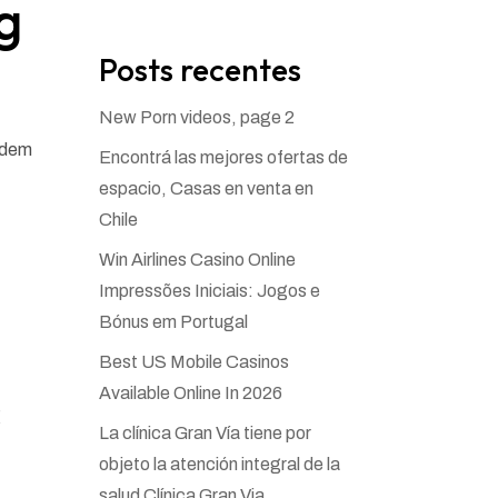
g
Posts recentes
New Porn videos, page 2
t dem
Encontrá las mejores ofertas de
espacio, Casas en venta en
Chile
Win Airlines Casino Online
Impressões Iniciais: Jogos e
Bónus em Portugal
Best US Mobile Casinos
Available Online In 2026
g
La clínica Gran Vía tiene por
objeto la atención integral de la
salud Clínica Gran Via