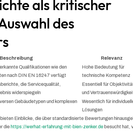
chte als kritischer
 Auswahl des
rs
Beschreibung
Relevanz
erkannte Qualifikationen wie den
Hohe Bedeutung für
rten nach DIN EN 16247 verfügt
technische Kompetenz
berichte, die Servicequalität,
Essentiell für Objektivitä
ebnis widerspiegeln
und Vertrauenswürdigkei
iversen Gebäudetypen und komplexen
Wesentlich für individuell
Lösungen
 bieten Einblicke, die über standardisierte Bewertungen hinausg
er die
https://werhat-erfahrung-mit-bien-zenker.de
besucht hat, 