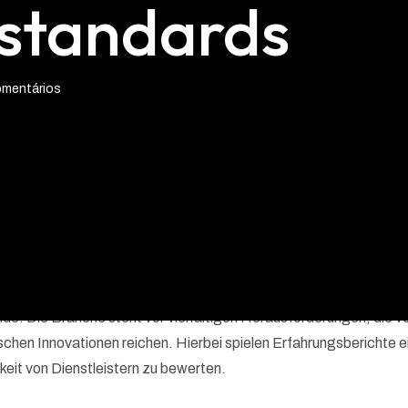
standards
omentários
llen und effiziente Gebäudetechnologien immer stärker an Bedeutu
rgieberaters eine essenzielle Entscheidung für private
e. Die Branche steht vor vielfältigen Herausforderungen, die v
schen Innovationen reichen. Hierbei spielen Erfahrungsberichte e
hkeit von Dienstleistern zu bewerten.