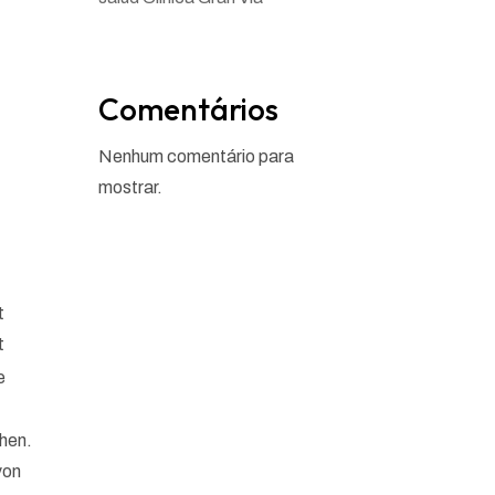
Comentários
Nenhum comentário para
mostrar.
t
t
e
ehen.
von