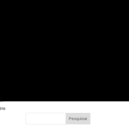
ng
on
ine
Pesquisar