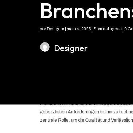
Branchen
por
Designer
|
maio 4, 2025
| Sem categoria |
0 C
Designer
In einer Zeit, in der nachhaltige Energieque
gewinnen, ist die Wahl eines kompetenten Ene
Hausbesitzer ebenso wie für Gewerbetreibend
gesetzlichen Anforderungen bis hin zu techni
zentrale Rolle, um die Qualität und Verlässlic