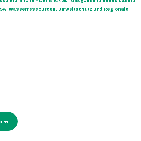
sspielbranche – Der Blick auf dasgolisimo neues casino
USA: Wasserressourcen, Umweltschutz und Regionale
gner