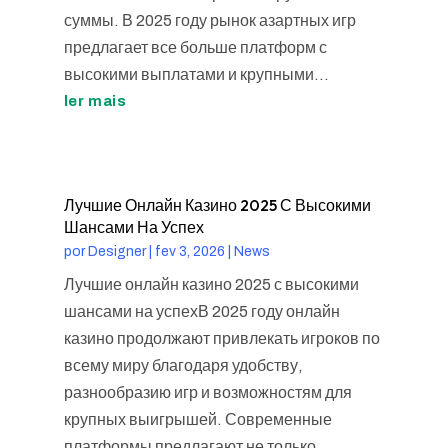
суммы. В 2025 году рынок азартных игр
предлагает все больше платформ с
высокими выплатами и крупными...
ler mais
Лучшие Онлайн Казино 2025 С Высокими
Шансами На Успех
por
Designer
|
fev 3, 2026
|
News
Лучшие онлайн казино 2025 с высокими
шансами на успехВ 2025 году онлайн
казино продолжают привлекать игроков по
всему миру благодаря удобству,
разнообразию игр и возможностям для
крупных выигрышей. Современные
платформы предлагают не только