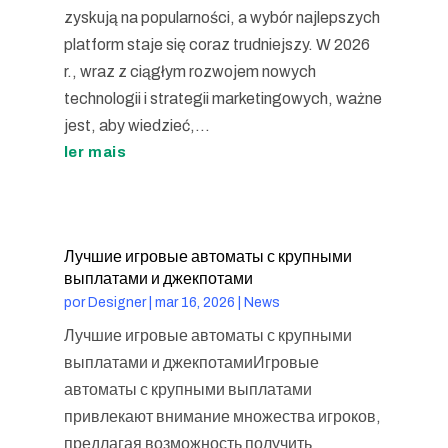
zyskują na popularności, a wybór najlepszych
platform staje się coraz trudniejszy. W 2026
r., wraz z ciągłym rozwojem nowych
technologii i strategii marketingowych, ważne
jest, aby wiedzieć,...
ler mais
Лучшие игровые автоматы с крупными
выплатами и джекпотами
por
Designer
|
mar 16, 2026
|
News
Лучшие игровые автоматы с крупными
выплатами и джекпотамиИгровые
автоматы с крупными выплатами
привлекают внимание множества игроков,
предлагая возможность получить