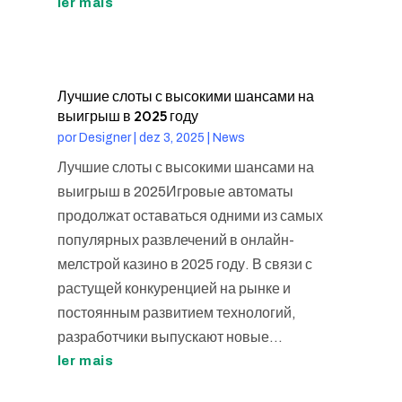
ler mais
Лучшие слоты с высокими шансами на
выигрыш в 2025 году
por
Designer
|
dez 3, 2025
|
News
Лучшие слоты с высокими шансами на
выигрыш в 2025Игровые автоматы
продолжат оставаться одними из самых
популярных развлечений в онлайн-
мелстрой казино в 2025 году. В связи с
растущей конкуренцией на рынке и
постоянным развитием технологий,
разработчики выпускают новые...
ler mais