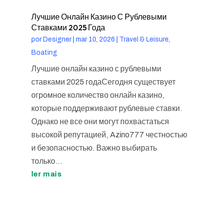
Лучшие Онлайн Казино С Рублевыми
Ставками 2025 Года
por
Designer
|
mar 10, 2026
|
Travel & Leisure,
Boating
Лучшие онлайн казино с рублевыми
ставками 2025 годаСегодня существует
огромное количество онлайн казино,
которые поддерживают рублевые ставки.
Однако не все они могут похвастаться
высокой репутацией, Azino777 честностью
и безопасностью. Важно выбирать
только...
ler mais