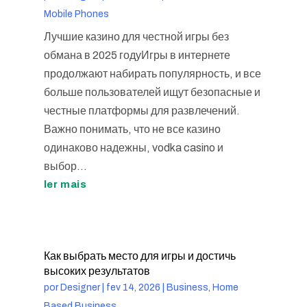
Mobile Phones
Лучшие казино для честной игры без
обмана в 2025 годуИгры в интернете
продолжают набирать популярность, и все
больше пользователей ищут безопасные и
честные платформы для развлечений.
Важно понимать, что не все казино
одинаково надежны, vodka casino и
выбор...
ler mais
Как выбрать место для игры и достичь
высоких результатов
por
Designer
|
fev 14, 2026
|
Business, Home
Based Business