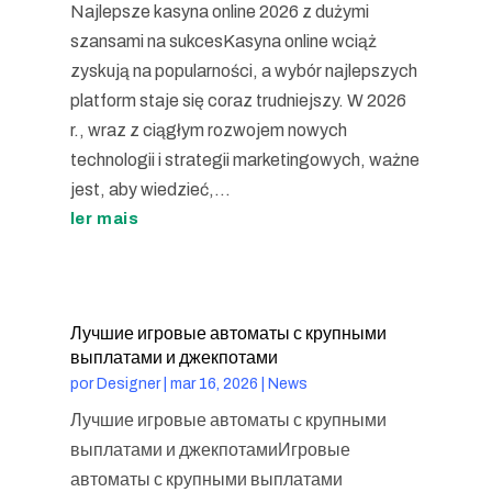
Najlepsze kasyna online 2026 z dużymi
szansami na sukcesKasyna online wciąż
zyskują na popularności, a wybór najlepszych
platform staje się coraz trudniejszy. W 2026
r., wraz z ciągłym rozwojem nowych
technologii i strategii marketingowych, ważne
jest, aby wiedzieć,...
ler mais
Лучшие игровые автоматы с крупными
выплатами и джекпотами
por
Designer
|
mar 16, 2026
|
News
Лучшие игровые автоматы с крупными
выплатами и джекпотамиИгровые
автоматы с крупными выплатами