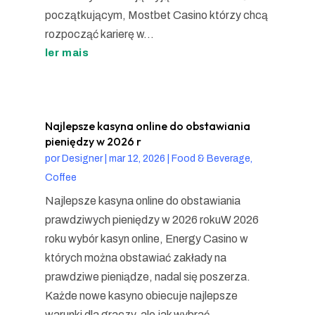
początkującym, Mostbet Casino którzy chcą
rozpocząć karierę w...
ler mais
Najlepsze kasyna online do obstawiania
pieniędzy w 2026 r
por
Designer
|
mar 12, 2026
|
Food & Beverage,
Coffee
Najlepsze kasyna online do obstawiania
prawdziwych pieniędzy w 2026 rokuW 2026
roku wybór kasyn online, Energy Casino w
których można obstawiać zakłady na
prawdziwe pieniądze, nadal się poszerza.
Każde nowe kasyno obiecuje najlepsze
warunki dla graczy, ale jak wybrać...