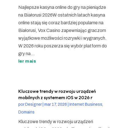
Najlepsze kasyna online do gry na pieniądze
na Białorusi 2026W ostatnich latach kasyna
online stają się coraz bardziej popularne na
Białorusi, Vox Casino zapewniając graczom
wyjątkowe możliwości rozrywki i wygranych.
W 2026 roku poszerza się wybór platform do
gry na...
ler mais
Kluczowe trendy w rozwoju urządzeń
mobilnych z systemem iOS w 2026 r
por
Designer
|
mar 17, 2026
|
Internet Business,
Domains
Kluczowe trendy w rozwoju urządzeń