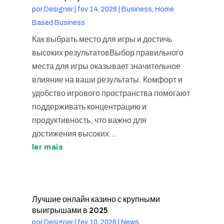
por
Designer
|
fev 14, 2026
|
Business, Home
Based Business
Как выбрать место для игры и достичь
высоких результатовВыбор правильного
места для игры оказывает значительное
влияние на ваши результаты. Комфорт и
удобство игрового пространства помогают
поддерживать концентрацию и
продуктивность, что важно для
достижения высоких...
ler mais
Лучшие онлайн казино с крупными
выигрышами в 2025
por
Designer
|
fev 10, 2026
|
News