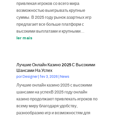
привлекая игроков со всего мира
возможностью выигрывать крупные
суммы. В 2025 году рынок азартных игр
предлагает все больше платформ с
высокими выплатами и крупными...
ler mais
Лучшие Онлайн Казино 2025 С Высокими
Шансами На Успех
por
Designer
|
fev 3, 2026
|
News
Лучшие онлайн казино 2025 с высокими
шансами на успехВ 2025 году онлайн
казино продолжают привлекать игроков по
всему миру благодаря удобству,
разнообразию игр и возможностям для