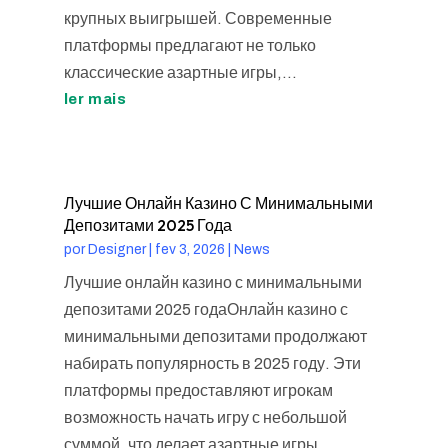
крупных выигрышей. Современные
платформы предлагают не только
классические азартные игры,...
ler mais
Лучшие Онлайн Казино С Минимальными
Депозитами 2025 Года
por
Designer
|
fev 3, 2026
|
News
Лучшие онлайн казино с минимальными
депозитами 2025 годаОнлайн казино с
минимальными депозитами продолжают
набирать популярность в 2025 году. Эти
платформы предоставляют игрокам
возможность начать игру с небольшой
суммой, что делает азартные игры