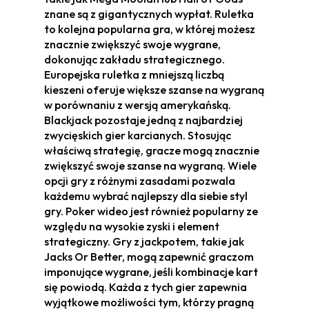
znane są z gigantycznych wypłat. Ruletka
to kolejna popularna gra, w której możesz
znacznie zwiększyć swoje wygrane,
dokonując zakładu strategicznego.
Europejska ruletka z mniejszą liczbą
kieszeni oferuje większe szanse na wygraną
w porównaniu z wersją amerykańską.
Blackjack pozostaje jedną z najbardziej
zwycięskich gier karcianych. Stosując
właściwą strategię, gracze mogą znacznie
zwiększyć swoje szanse na wygraną. Wiele
opcji gry z różnymi zasadami pozwala
każdemu wybrać najlepszy dla siebie styl
gry. Poker wideo jest również popularny ze
względu na wysokie zyski i element
strategiczny. Gry z jackpotem, takie jak
Jacks Or Better, mogą zapewnić graczom
imponujące wygrane, jeśli kombinacje kart
się powiodą. Każda z tych gier zapewnia
wyjątkowe możliwości tym, którzy pragną