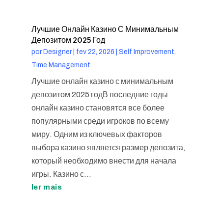
Лучшие Онлайн Казино С Минимальным
Депозитом 2025 Год
por
Designer
|
fev 22, 2026
|
Self Improvement,
Time Management
Лучшие онлайн казино с минимальным
депозитом 2025 годВ последние годы
онлайн казино становятся все более
популярными среди игроков по всему
миру. Одним из ключевых факторов
выбора казино является размер депозита,
который необходимо внести для начала
игры. Казино с...
ler mais