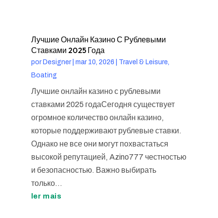
Лучшие Онлайн Казино С Рублевыми
Ставками 2025 Года
por
Designer
|
mar 10, 2026
|
Travel & Leisure,
Boating
Лучшие онлайн казино с рублевыми
ставками 2025 годаСегодня существует
огромное количество онлайн казино,
которые поддерживают рублевые ставки.
Однако не все они могут похвастаться
высокой репутацией, Azino777 честностью
и безопасностью. Важно выбирать
только...
ler mais