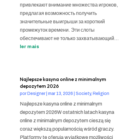
привлекают внимание множества игроков,
предлагая возможность получить
значительные выигрыши за короткий
промежуток времени. Эти слоты
обеспечивают не только захватывающий...
ler mais
Najlepsze kasyna online z minimalnym
depozytem 2026
por
Designer
|
mar 13, 2026
|
Society, Religion
Najlepsze kasyna online z minimalnym
depozytem 2026W ostatnich latach kasyna
online z minimalnym depozytem cieszą się
coraz większą popularnością wśród graczy.
Platformy te oferują wyjątkowe możliwości