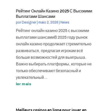
Рейтинг Онлайн Казино 2025 С Высокими
Выплатами Шансами
por
Designer
|
maio 2, 2026
|
News
Рейтинг онлайн казино 2025 с высокими
выплатами шансамиВ 2025 году рынок
онлайн казино продолжает стремительно
развиваться, предлагая игрокам всё
больше возможностей для выигрыша.
Важно выбирать платформы, которые не
только обеспечивают безопасный и
увлекательный...
ler mais
Meilleurs casinos en ligne pour jouer en