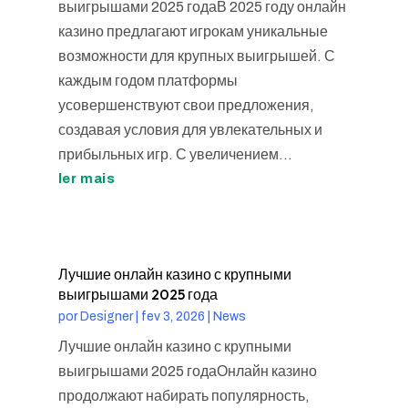
выигрышами 2025 годаВ 2025 году онлайн
казино предлагают игрокам уникальные
возможности для крупных выигрышей. С
каждым годом платформы
усовершенствуют свои предложения,
создавая условия для увлекательных и
прибыльных игр. С увеличением...
ler mais
Лучшие онлайн казино с крупными
выигрышами 2025 года
por
Designer
|
fev 3, 2026
|
News
Лучшие онлайн казино с крупными
выигрышами 2025 годаОнлайн казино
продолжают набирать популярность,