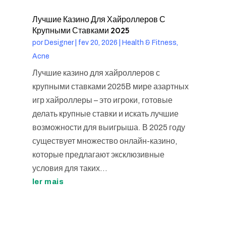
Лучшие Казино Для Хайроллеров С
Крупными Ставками 2025
por
Designer
|
fev 20, 2026
|
Health & Fitness,
Acne
Лучшие казино для хайроллеров с
крупными ставками 2025В мире азартных
игр хайроллеры – это игроки, готовые
делать крупные ставки и искать лучшие
возможности для выигрыша. В 2025 году
существует множество онлайн-казино,
которые предлагают эксклюзивные
условия для таких...
ler mais