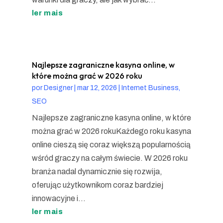
ler mais
Najlepsze zagraniczne kasyna online, w
które można grać w 2026 roku
por
Designer
|
mar 12, 2026
|
Internet Business,
SEO
Najlepsze zagraniczne kasyna online, w które
można grać w 2026 rokuKażdego roku kasyna
online cieszą się coraz większą popularnością
wśród graczy na całym świecie. W 2026 roku
branża nadal dynamicznie się rozwija,
oferując użytkownikom coraz bardziej
innowacyjne i...
ler mais