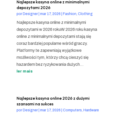
Najlepsze kasyna online z minimalnymi
depozytami 2026
por
Designer
|
mar 17, 2026
|
Fashion, Clothing
Najlepsze kasyna online z minimalnymi
depozytami w 2026 rokuW 2026 roku kasyna
online z minimalnymi depozytami stają się
coraz bardziej popularne wśród graczy.
Platformy te zapewniają wyjątkowe
możliwości tym, którzy chcą cieszyć się
hazardem bez ryzykowania dużych...
ler mais
Najlepsze kasyna online 2026 z dużymi
szansami na sukces
por
Designer
|
mar 17, 2026
|
Computers, Hardware