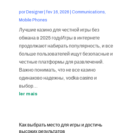
por
Designer
|
fev 16, 2026
|
Communications,
Mobile Phones
Лучшие казино для честной игры без
обмана в 2025 годуИгры в интернете
продолжают набирать популярность, и все
больше пользователей ищут безопасные и
честные платформы для развлечений.
Важно понимать, что не все казино
одинаково надежны, vodka casino и
выбор...
ler mais
Как выбрать место для игры и достичь
высоких результатов