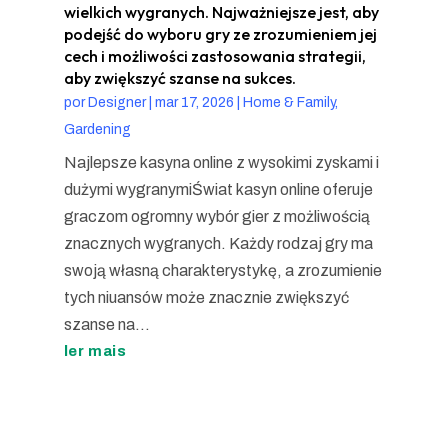
wielkich wygranych. Najważniejsze jest, aby
podejść do wyboru gry ze zrozumieniem jej
cech i możliwości zastosowania strategii,
aby zwiększyć szanse na sukces.
por
Designer
|
mar 17, 2026
|
Home & Family,
Gardening
Najlepsze kasyna online z wysokimi zyskami i
dużymi wygranymiŚwiat kasyn online oferuje
graczom ogromny wybór gier z możliwością
znacznych wygranych. Każdy rodzaj gry ma
swoją własną charakterystykę, a zrozumienie
tych niuansów może znacznie zwiększyć
szanse na...
ler mais