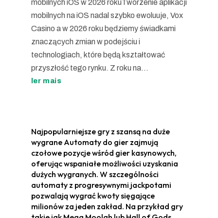
mobilnych iOS w 2026 rokuTworzenie aplikacji
mobilnych na iOS nadal szybko ewoluuje, Vox
Casino a w 2026 roku będziemy świadkami
znaczących zmian w podejściu i
technologiach, które będą kształtować
przyszłość tego rynku. Z roku na...
ler mais
Najpopularniejsze gry z szansą na duże
wygrane Automaty do gier zajmują
czołowe pozycje wśród gier kasynowych,
oferując wspaniałe możliwości uzyskania
dużych wygranych. W szczególności
automaty z progresywnymi jackpotami
pozwalają wygrać kwoty sięgające
milionów za jeden zakład. Na przykład gry
takie jak Mega Moolah lub Hall of Gods