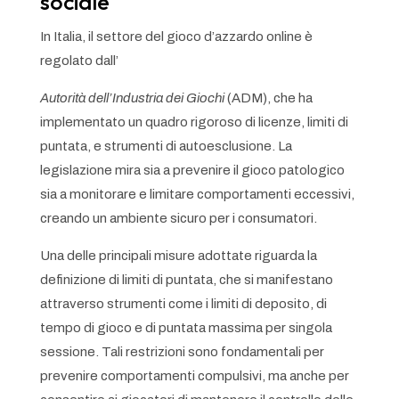
sociale
In Italia, il settore del gioco d’azzardo online è
regolato dall’
Autorità dell’Industria dei Giochi
(ADM), che ha
implementato un quadro rigoroso di licenze, limiti di
puntata, e strumenti di autoesclusione. La
legislazione mira sia a prevenire il gioco patologico
sia a monitorare e limitare comportamenti eccessivi,
creando un ambiente sicuro per i consumatori.
Una delle principali misure adottate riguarda la
definizione di limiti di puntata, che si manifestano
attraverso strumenti come i limiti di deposito, di
tempo di gioco e di puntata massima per singola
sessione. Tali restrizioni sono fondamentali per
prevenire comportamenti compulsivi, ma anche per