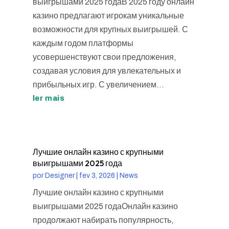
выигрышами 2025 годаВ 2025 году онлайн
казино предлагают игрокам уникальные
возможности для крупных выигрышей. С
каждым годом платформы
усовершенствуют свои предложения,
создавая условия для увлекательных и
прибыльных игр. С увеличением...
ler mais
Лучшие онлайн казино с крупными
выигрышами 2025 года
por
Designer
|
fev 3, 2026
|
News
Лучшие онлайн казино с крупными
выигрышами 2025 годаОнлайн казино
продолжают набирать популярность,