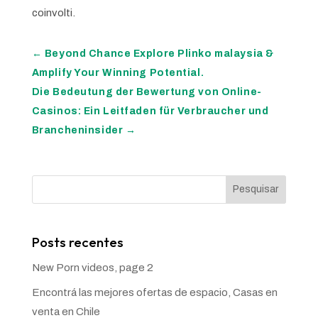
coinvolti.
←
Beyond Chance Explore Plinko malaysia &
Amplify Your Winning Potential.
Die Bedeutung der Bewertung von Online-
Casinos: Ein Leitfaden für Verbraucher und
Brancheninsider
→
Pesquisar
Posts recentes
New Porn videos, page 2
Encontrá las mejores ofertas de espacio, Casas en
venta en Chile