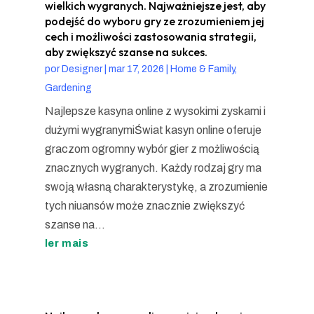
wielkich wygranych. Najważniejsze jest, aby
podejść do wyboru gry ze zrozumieniem jej
cech i możliwości zastosowania strategii,
aby zwiększyć szanse na sukces.
por
Designer
|
mar 17, 2026
|
Home & Family,
Gardening
Najlepsze kasyna online z wysokimi zyskami i
dużymi wygranymiŚwiat kasyn online oferuje
graczom ogromny wybór gier z możliwością
znacznych wygranych. Każdy rodzaj gry ma
swoją własną charakterystykę, a zrozumienie
tych niuansów może znacznie zwiększyć
szanse na...
ler mais