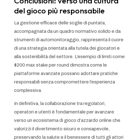
Conclusioni: verso una cultura
del gioco più responsabile
La gestione efficace delle soglie di puntata,
accompagnata da un quadro normativo solido e da
strumenti di automonitoraggio, rappresenta il cuore
di una strategia orientata alla tutela dei giocatori e
alla sostenibilità del settore. L’esempio di limiti come
$200 max stake per round
dimostra come le
piattaforme avanzate possano adottare pratiche
responsabili senza compromettere l’esperienza
complessiva.
In definitiva, la collaborazione tra regolatori,
operatori e utenti è fondamentale per avanzare
verso un ecosistema di gioco d’azzardo online che
valorizzi il divertimento sicuro e consapevole,
preservando la salute e il benessere di tutti gli attori