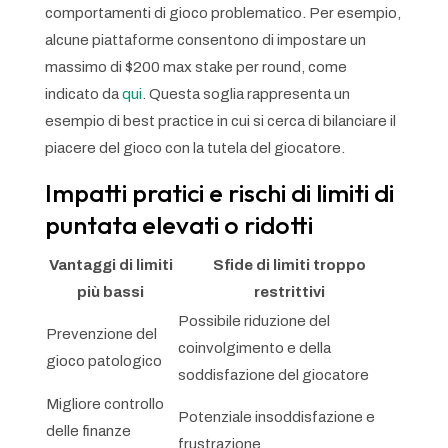
comportamenti di gioco problematico. Per esempio,
alcune piattaforme consentono di impostare un
massimo di
$200 max stake per round
, come
indicato da
qui
. Questa soglia rappresenta un
esempio di best practice in cui si cerca di bilanciare il
piacere del gioco con la tutela del giocatore.
Impatti pratici e rischi di limiti di
puntata elevati o ridotti
Vantaggi di limiti
Sfide di limiti troppo
più bassi
restrittivi
Possibile riduzione del
Prevenzione del
coinvolgimento e della
gioco patologico
soddisfazione del giocatore
Migliore controllo
Potenziale insoddisfazione e
delle finanze
frustrazione