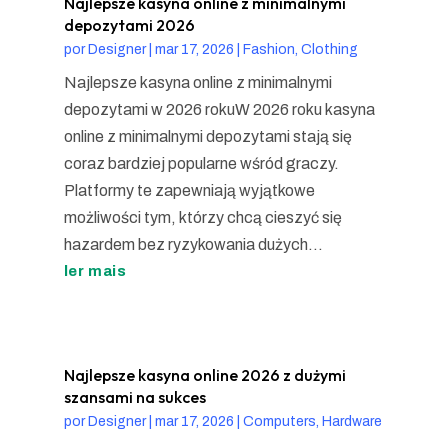
Najlepsze kasyna online z minimalnymi
depozytami 2026
por
Designer
|
mar 17, 2026
|
Fashion, Clothing
Najlepsze kasyna online z minimalnymi
depozytami w 2026 rokuW 2026 roku kasyna
online z minimalnymi depozytami stają się
coraz bardziej popularne wśród graczy.
Platformy te zapewniają wyjątkowe
możliwości tym, którzy chcą cieszyć się
hazardem bez ryzykowania dużych...
ler mais
Najlepsze kasyna online 2026 z dużymi
szansami na sukces
por
Designer
|
mar 17, 2026
|
Computers, Hardware