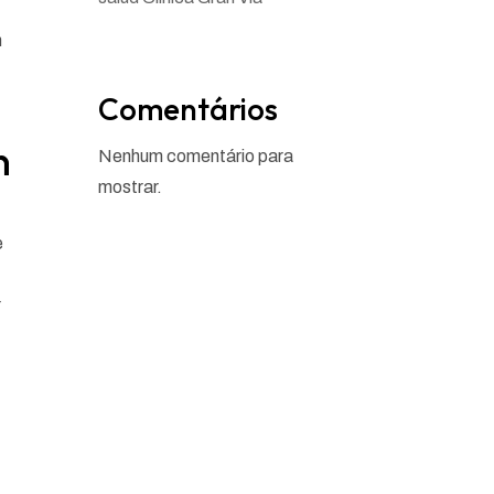
m
Comentários
n
Nenhum comentário para
mostrar.
e
r