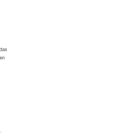
 das
nen