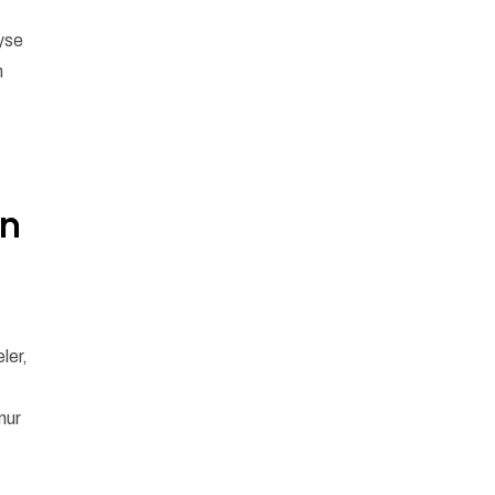
yse
n
en
ler,
nur