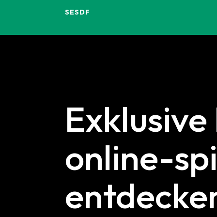
SESDF
Exklusive
online-sp
entdecken