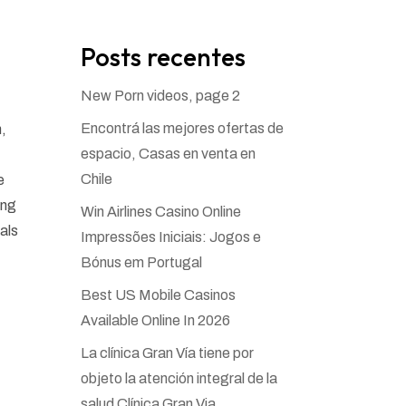
Posts recentes
New Porn videos, page 2
Encontrá las mejores ofertas de
n,
espacio, Casas en venta en
Chile
e
ung
Win Airlines Casino Online
als
Impressões Iniciais: Jogos e
Bónus em Portugal
Best US Mobile Casinos
Available Online In 2026
La clínica Gran Vía tiene por
objeto la atención integral de la
salud Clínica Gran Via